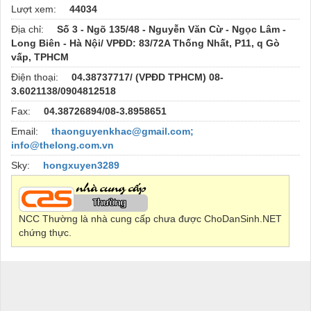
Lượt xem:
44034
Địa chỉ:
Số 3 - Ngõ 135/48 - Nguyễn Văn Cừ - Ngọc Lâm -
Long Biên - Hà Nội/ VPĐD: 83/72A Thống Nhất, P11, q Gò
vấp, TPHCM
Điện thoại:
04.38737717/ (VPĐD TPHCM) 08-
3.6021138/0904812518
Fax:
04.38726894/08-3.8958651
Email:
thaonguyenkhac@gmail.com;
info@thelong.com.vn
Sky:
hongxuyen3289
NCC Thường là nhà cung cấp chưa được ChoDanSinh.NET
chứng thực.