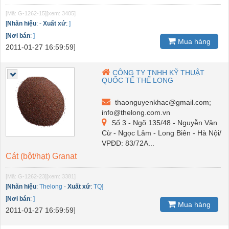
[Mã: G-1262-15]
[xem: 3405]
[
Nhãn hiệu
:
-
Xuất xứ
:
]
[
Nơi bán
:
]
Mua hàng
2011-01-27 16:59:59]
CÔNG TY TNHH KỸ THUẬT
QUỐC TẾ THẾ LONG
thaonguyenkhac@gmail.com;
info@thelong.com.vn
Số 3 - Ngõ 135/48 - Nguyễn Văn
Cừ - Ngọc Lâm - Long Biên - Hà Nội/
VPĐD: 83/72A...
Cát (bột/hạt) Granat
[Mã: G-1262-23]
[xem: 3381]
[
Nhãn hiệu
:
Thelong
-
Xuất xứ
:
TQ]
[
Nơi bán
:
]
Mua hàng
2011-01-27 16:59:59]