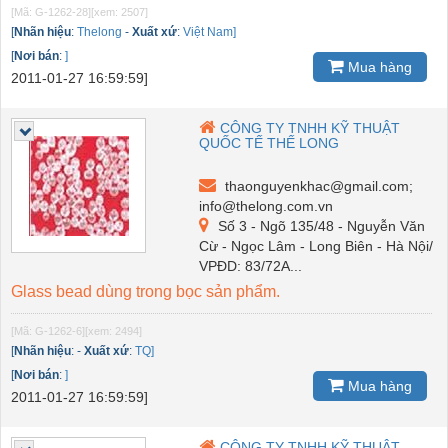
[Mã: G-1262-28]
[xem: 2507]
[
Nhãn hiệu
:
Thelong
-
Xuất xứ
:
Việt Nam]
[
Nơi bán
:
]
Mua hàng
2011-01-27 16:59:59]
CÔNG TY TNHH KỸ THUẬT
QUỐC TẾ THẾ LONG
thaonguyenkhac@gmail.com;
info@thelong.com.vn
Số 3 - Ngõ 135/48 - Nguyễn Văn
Cừ - Ngọc Lâm - Long Biên - Hà Nội/
VPĐD: 83/72A...
Glass bead dùng trong bọc sản phẩm.
[Mã: G-1262-6]
[xem: 2494]
[
Nhãn hiệu
:
-
Xuất xứ
:
TQ]
[
Nơi bán
:
]
Mua hàng
2011-01-27 16:59:59]
CÔNG TY TNHH KỸ THUẬT