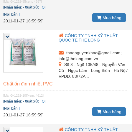
[Mã: G-1262-9]
[xem: 4687]
[
Nhãn hiệu
:
-
Xuất xứ
:
TQ]
[
Nơi bán
:
]
Mua hàng
2011-01-27 16:59:59]
CÔNG TY TNHH KỸ THUẬT
QUỐC TẾ THẾ LONG
thaonguyenkhac@gmail.com;
info@thelong.com.vn
Số 3 - Ngõ 135/48 - Nguyễn Văn
Cừ - Ngọc Lâm - Long Biên - Hà Nội/
VPĐD: 83/72A...
Chất ổn định nhiệt PVC
[Mã: G-1262-10]
[xem: 4612]
[
Nhãn hiệu
:
-
Xuất xứ
:
TQ]
[
Nơi bán
:
]
Mua hàng
2011-01-27 16:59:59]
CÔNG TY TNHH KỸ THUẬT