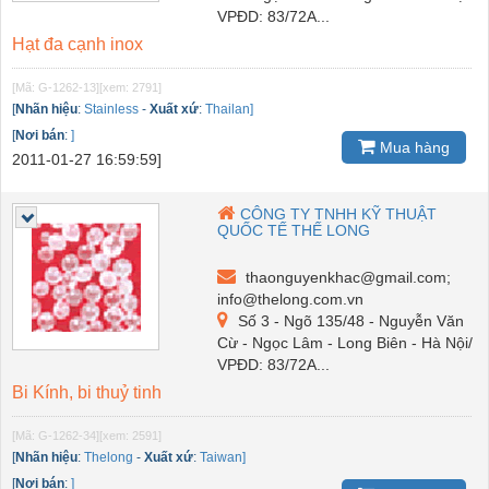
VPĐD: 83/72A...
Hạt đa cạnh inox
[Mã: G-1262-13]
[xem: 2791]
[
Nhãn hiệu
:
Stainless
-
Xuất xứ
:
Thailan]
[
Nơi bán
:
]
Mua hàng
2011-01-27 16:59:59]
CÔNG TY TNHH KỸ THUẬT
QUỐC TẾ THẾ LONG
thaonguyenkhac@gmail.com;
info@thelong.com.vn
Số 3 - Ngõ 135/48 - Nguyễn Văn
Cừ - Ngọc Lâm - Long Biên - Hà Nội/
VPĐD: 83/72A...
Bi Kính, bi thuỷ tinh
[Mã: G-1262-34]
[xem: 2591]
[
Nhãn hiệu
:
Thelong
-
Xuất xứ
:
Taiwan]
[
Nơi bán
:
]