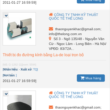
2011-01-27 16:59:59]
CÔNG TY TNHH KỸ THUẬT
QUỐC TẾ THẾ LONG
thaonguyenkhac@gmail.com;
info@thelong.com.vn
Số 3 - Ngõ 135/48 - Nguyễn Văn
Cừ - Ngọc Lâm - Long Biên - Hà Nội/
VPĐD: 83/72A...
Thiết bị đo đường kính bằng La-de loại trọn bộ
[Mã: G-1262-11]
[xem: 5594]
[
Nhãn hiệu
:
-
Xuất xứ
:
TQ]
[
Nơi bán
:
]
Mua hàng
2011-01-27 16:59:59]
CÔNG TY TNHH KỸ THUẬT
QUỐC TẾ THẾ LONG
thaonguyenkhac@gmail.com;