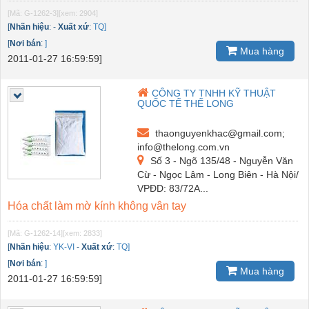
[Mã: G-1262-3]
[xem: 2904]
[
Nhãn hiệu
:
-
Xuất xứ
:
TQ]
[
Nơi bán
:
]
Mua hàng
2011-01-27 16:59:59]
CÔNG TY TNHH KỸ THUẬT
QUỐC TẾ THẾ LONG
thaonguyenkhac@gmail.com;
info@thelong.com.vn
Số 3 - Ngõ 135/48 - Nguyễn Văn
Cừ - Ngọc Lâm - Long Biên - Hà Nội/
VPĐD: 83/72A...
Hóa chất làm mờ kính không vân tay
[Mã: G-1262-14]
[xem: 2833]
[
Nhãn hiệu
:
YK-VI
-
Xuất xứ
:
TQ]
[
Nơi bán
:
]
Mua hàng
2011-01-27 16:59:59]