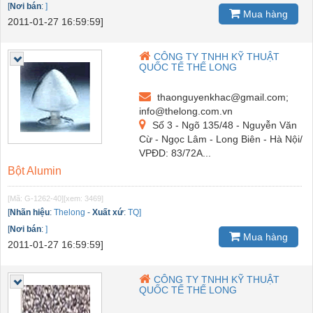
[
Nơi bán
:
]
Mua hàng
2011-01-27 16:59:59]
CÔNG TY TNHH KỸ THUẬT
QUỐC TẾ THẾ LONG
thaonguyenkhac@gmail.com;
info@thelong.com.vn
Số 3 - Ngõ 135/48 - Nguyễn Văn
Cừ - Ngọc Lâm - Long Biên - Hà Nội/
VPĐD: 83/72A...
Bột Alumin
[Mã: G-1262-40]
[xem: 3469]
[
Nhãn hiệu
:
Thelong
-
Xuất xứ
:
TQ]
[
Nơi bán
:
]
Mua hàng
2011-01-27 16:59:59]
CÔNG TY TNHH KỸ THUẬT
QUỐC TẾ THẾ LONG