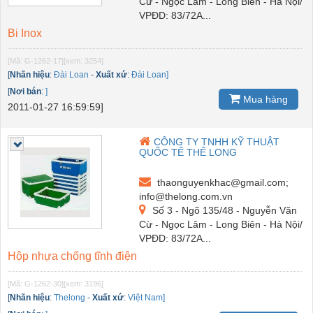
Cừ - Ngọc Lâm - Long Biên - Hà Nội/
VPĐD: 83/72A...
Bi Inox
[Mã: G-1262-17]
[xem: 3254]
[
Nhãn hiệu
:
Đài Loan
-
Xuất xứ
:
Đài Loan]
[
Nơi bán
:
]
Mua hàng
2011-01-27 16:59:59]
CÔNG TY TNHH KỸ THUẬT
QUỐC TẾ THẾ LONG
thaonguyenkhac@gmail.com;
info@thelong.com.vn
Số 3 - Ngõ 135/48 - Nguyễn Văn
Cừ - Ngọc Lâm - Long Biên - Hà Nội/
VPĐD: 83/72A...
Hộp nhựa chống tĩnh điện
[Mã: G-1262-30]
[xem: 3196]
[
Nhãn hiệu
:
Thelong
-
Xuất xứ
:
Việt Nam]