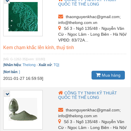
QUỐC TẾ THẾ LONG
thaonguyenkhac@gmail.com;
info@thelong.com.vn
Số 3 - Ngõ 135/48 - Nguyễn Văn
Cừ - Ngọc Lâm - Long Biên - Hà Nội/
VPĐD: 83/72A...
Kem chạm khắc lên kính, thuỷ tinh
[Mã: G-1262-35]
[xem: 10180]
[
Nhãn hiệu
:
Thelong
-
Xuất xứ
:
TQ]
[
Nơi bán
:
]
Mua hàng
2011-01-27 16:59:59]
CÔNG TY TNHH KỸ THUẬT
QUỐC TẾ THẾ LONG
thaonguyenkhac@gmail.com;
info@thelong.com.vn
Số 3 - Ngõ 135/48 - Nguyễn Văn
Cừ - Ngọc Lâm - Long Biên - Hà Nội/