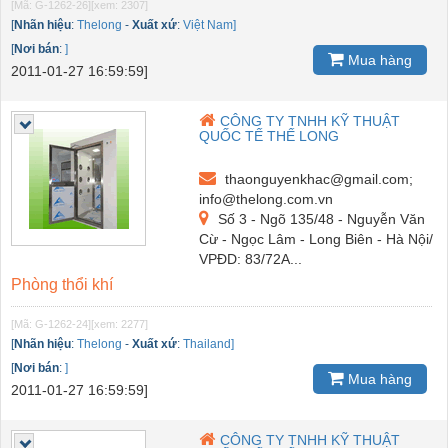
[Mã: G-1262-26]
[xem: 2307]
[
Nhãn hiệu
:
Thelong
-
Xuất xứ
:
Việt Nam]
[
Nơi bán
:
]
Mua hàng
2011-01-27 16:59:59]
CÔNG TY TNHH KỸ THUẬT
QUỐC TẾ THẾ LONG
thaonguyenkhac@gmail.com;
info@thelong.com.vn
Số 3 - Ngõ 135/48 - Nguyễn Văn
Cừ - Ngọc Lâm - Long Biên - Hà Nội/
VPĐD: 83/72A...
Phòng thổi khí
[Mã: G-1262-24]
[xem: 2277]
[
Nhãn hiệu
:
Thelong
-
Xuất xứ
:
Thailand]
[
Nơi bán
:
]
Mua hàng
2011-01-27 16:59:59]
CÔNG TY TNHH KỸ THUẬT