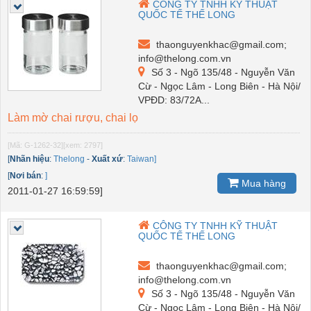
CÔNG TY TNHH KỸ THUẬT
QUỐC TẾ THẾ LONG
thaonguyenkhac@gmail.com;
info@thelong.com.vn
Số 3 - Ngõ 135/48 - Nguyễn Văn
Cừ - Ngọc Lâm - Long Biên - Hà Nội/
VPĐD: 83/72A...
Làm mờ chai rượu, chai lọ
[Mã: G-1262-32]
[xem: 2797]
[
Nhãn hiệu
:
Thelong
-
Xuất xứ
:
Taiwan]
[
Nơi bán
:
]
Mua hàng
2011-01-27 16:59:59]
CÔNG TY TNHH KỸ THUẬT
QUỐC TẾ THẾ LONG
thaonguyenkhac@gmail.com;
info@thelong.com.vn
Số 3 - Ngõ 135/48 - Nguyễn Văn
Cừ - Ngọc Lâm - Long Biên - Hà Nội/