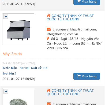
Mua hàng
2011-01-27 16:59:59]
CÔNG TY TNHH KỸ THUẬT
QUỐC TẾ THẾ LONG
thaonguyenkhac@gmail.com;
info@thelong.com.vn
Số 3 - Ngõ 135/48 - Nguyễn Văn
Cừ - Ngọc Lâm - Long Biên - Hà Nội/
VPĐD: 83/72A...
Máy làm đá
[Mã: G-1262-22]
[xem: 2581]
[
Nhãn hiệu
:
Thelong
-
Xuất xứ
:
TQ]
[
Nơi bán
:
]
Mua hàng
2011-01-27 16:59:59]
CÔNG TY TNHH KỸ THUẬT
QUỐC TẾ THẾ LONG
thaonguyenkhac@gmail.com;