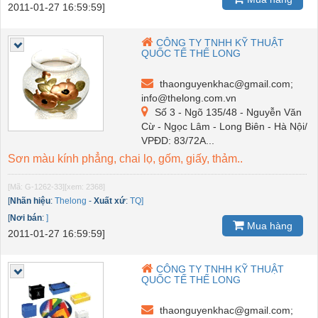
2011-01-27 16:59:59]
CÔNG TY TNHH KỸ THUẬT
QUỐC TẾ THẾ LONG
thaonguyenkhac@gmail.com;
info@thelong.com.vn
Số 3 - Ngõ 135/48 - Nguyễn Văn
Cừ - Ngọc Lâm - Long Biên - Hà Nội/
VPĐD: 83/72A...
Sơn màu kính phẳng, chai lọ, gốm, giấy, thảm..
[Mã: G-1262-33]
[xem: 2368]
[
Nhãn hiệu
:
Thelong
-
Xuất xứ
:
TQ]
[
Nơi bán
:
]
Mua hàng
2011-01-27 16:59:59]
CÔNG TY TNHH KỸ THUẬT
QUỐC TẾ THẾ LONG
thaonguyenkhac@gmail.com;