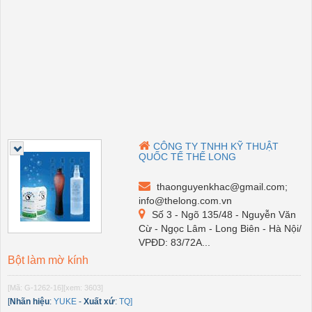
CÔNG TY TNHH KỸ THUẬT
QUỐC TẾ THẾ LONG
thaonguyenkhac@gmail.com;
info@thelong.com.vn
Số 3 - Ngõ 135/48 - Nguyễn Văn
Cừ - Ngọc Lâm - Long Biên - Hà Nội/
VPĐD: 83/72A...
Bột làm mờ kính
[Mã: G-1262-16]
[xem: 3603]
[
Nhãn hiệu
:
YUKE
-
Xuất xứ
:
TQ]