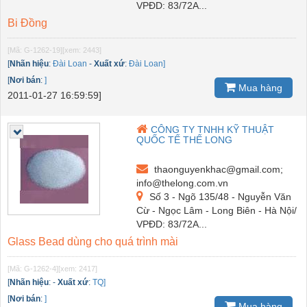
VPĐD: 83/72A...
Bi Đồng
[Mã: G-1262-19]
[xem: 2443]
[
Nhãn hiệu
:
Đài Loan
-
Xuất xứ
:
Đài Loan]
[
Nơi bán
:
]
Mua hàng
2011-01-27 16:59:59]
CÔNG TY TNHH KỸ THUẬT
QUỐC TẾ THẾ LONG
thaonguyenkhac@gmail.com;
info@thelong.com.vn
Số 3 - Ngõ 135/48 - Nguyễn Văn
Cừ - Ngọc Lâm - Long Biên - Hà Nội/
VPĐD: 83/72A...
Glass Bead dùng cho quá trình mài
[Mã: G-1262-4]
[xem: 2417]
[
Nhãn hiệu
:
-
Xuất xứ
:
TQ]
[
Nơi bán
:
]
Mua hàng