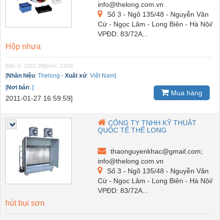
info@thelong.com.vn
Số 3 - Ngõ 135/48 - Nguyễn Văn
Cừ - Ngọc Lâm - Long Biên - Hà Nội/
VPĐD: 83/72A...
Hộp nhựa
[Mã: G-1262-29]
[xem: 2320]
[
Nhãn hiệu
:
Thelong
-
Xuất xứ
:
Việt Nam]
[
Nơi bán
:
]
Mua hàng
2011-01-27 16:59:59]
CÔNG TY TNHH KỸ THUẬT
QUỐC TẾ THẾ LONG
thaonguyenkhac@gmail.com;
info@thelong.com.vn
Số 3 - Ngõ 135/48 - Nguyễn Văn
Cừ - Ngọc Lâm - Long Biên - Hà Nội/
VPĐD: 83/72A...
hút bụi sơn