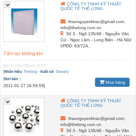
CÔNG TY TNHH KỸ THUẬT
QUỐC TẾ THẾ LONG
thaonguyenkhac@gmail.com;
info@thelong.com.vn
Số 3 - Ngõ 135/48 - Nguyễn Văn
Cừ - Ngọc Lâm - Long Biên - Hà Nội/
VPĐD: 83/72A...
Tấm lọc không khí
[Mã: G-1262-25]
[xem: 3270]
[
Nhãn hiệu
:
Thelong
-
Xuất xứ
:
Taiwan]
[
Nơi bán
:
]
Mua hàng
2011-01-27 16:59:59]
CÔNG TY TNHH KỸ THUẬT
QUỐC TẾ THẾ LONG
thaonguyenkhac@gmail.com;
info@thelong.com.vn
Số 3 - Ngõ 135/48 - Nguyễn Văn