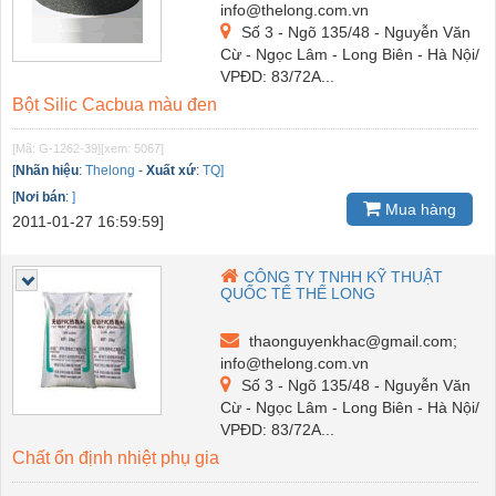
info@thelong.com.vn
Số 3 - Ngõ 135/48 - Nguyễn Văn
Cừ - Ngọc Lâm - Long Biên - Hà Nội/
VPĐD: 83/72A...
Bột Silic Cacbua màu đen
[Mã: G-1262-39]
[xem: 5067]
[
Nhãn hiệu
:
Thelong
-
Xuất xứ
:
TQ]
[
Nơi bán
:
]
Mua hàng
2011-01-27 16:59:59]
CÔNG TY TNHH KỸ THUẬT
QUỐC TẾ THẾ LONG
thaonguyenkhac@gmail.com;
info@thelong.com.vn
Số 3 - Ngõ 135/48 - Nguyễn Văn
Cừ - Ngọc Lâm - Long Biên - Hà Nội/
VPĐD: 83/72A...
Chất ổn định nhiệt phụ gia