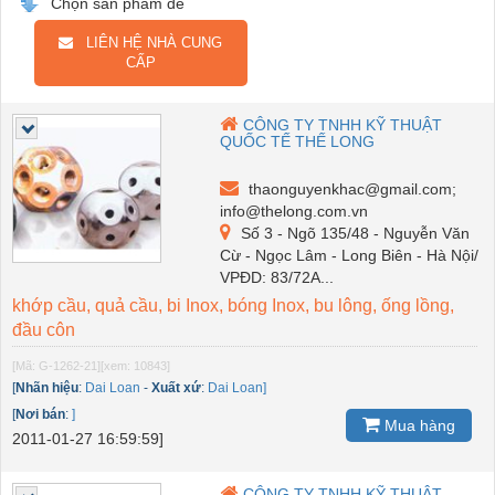
Chọn sản phẩm để
LIÊN HỆ NHÀ CUNG
CẤP
CÔNG TY TNHH KỸ THUẬT
QUỐC TẾ THẾ LONG
thaonguyenkhac@gmail.com;
info@thelong.com.vn
Số 3 - Ngõ 135/48 - Nguyễn Văn
Cừ - Ngọc Lâm - Long Biên - Hà Nội/
VPĐD: 83/72A...
khớp cầu, quả cầu, bi Inox, bóng Inox, bu lông, ống lồng,
đầu côn
[Mã: G-1262-21]
[xem: 10843]
[
Nhãn hiệu
:
Dai Loan
-
Xuất xứ
:
Dai Loan]
[
Nơi bán
:
]
Mua hàng
2011-01-27 16:59:59]
CÔNG TY TNHH KỸ THUẬT