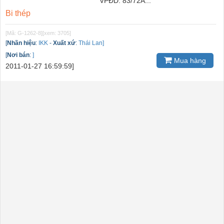
VPĐD: 83/72A...
Bi thép
[Mã: G-1262-8]
[xem: 3705]
[
Nhãn hiệu
:
IKK
-
Xuất xứ
:
Thái Lan]
[
Nơi bán
:
]
Mua hàng
2011-01-27 16:59:59]