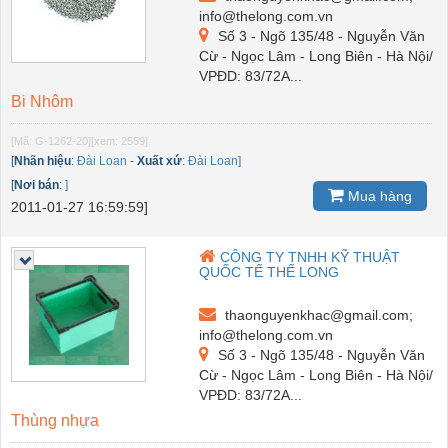
info@thelong.com.vn
Số 3 - Ngõ 135/48 - Nguyễn Văn
Cừ - Ngọc Lâm - Long Biên - Hà Nội/
VPĐD: 83/72A...
Bi Nhôm
[Mã: G-1262-20]
[xem: 2559]
[
Nhãn hiệu
:
Đài Loan
-
Xuất xứ
:
Đài Loan]
[
Nơi bán
:
]
Mua hàng
2011-01-27 16:59:59]
CÔNG TY TNHH KỸ THUẬT
QUỐC TẾ THẾ LONG
thaonguyenkhac@gmail.com;
info@thelong.com.vn
Số 3 - Ngõ 135/48 - Nguyễn Văn
Cừ - Ngọc Lâm - Long Biên - Hà Nội/
VPĐD: 83/72A...
Thùng nhựa