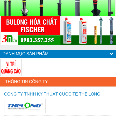
DANH MỤC SẢN PHẨM
THÔNG TIN CÔNG TY
CÔNG TY TNHH KỸ THUẬT QUỐC TẾ THẾ LONG