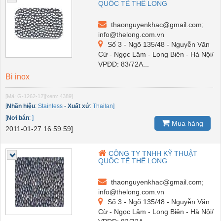
QUỐC TẾ THẾ LONG
thaonguyenkhac@gmail.com;
info@thelong.com.vn
Số 3 - Ngõ 135/48 - Nguyễn Văn
Cừ - Ngọc Lâm - Long Biên - Hà Nội/
VPĐD: 83/72A...
Bi inox
[Mã: G-1262-12]
[xem: 4389]
[
Nhãn hiệu
:
Stainless
-
Xuất xứ
:
Thailan]
[
Nơi bán
:
]
Mua hàng
2011-01-27 16:59:59]
CÔNG TY TNHH KỸ THUẬT
QUỐC TẾ THẾ LONG
thaonguyenkhac@gmail.com;
info@thelong.com.vn
Số 3 - Ngõ 135/48 - Nguyễn Văn
Cừ - Ngọc Lâm - Long Biên - Hà Nội/