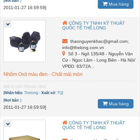
[
Nơi bán
:
]
Mua hàng
2011-01-27 16:59:59]
CÔNG TY TNHH KỸ THUẬT
QUỐC TẾ THẾ LONG
thaonguyenkhac@gmail.com;
info@thelong.com.vn
Số 3 - Ngõ 135/48 - Nguyễn Văn
Cừ - Ngọc Lâm - Long Biên - Hà Nội/
VPĐD: 83/72A...
Nhôm Oxit màu đen - Chất mài mòn
[Mã: G-1262-37]
[xem: 2981]
[
Nhãn hiệu
:
Thelong
-
Xuất xứ
:
TQ]
[
Nơi bán
:
]
Mua hàng
2011-01-27 16:59:59]
CÔNG TY TNHH KỸ THUẬT
QUỐC TẾ THẾ LONG