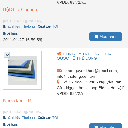
VPĐD: 83/72A...
Bột Silic Cacbua
[Mã: G-1262-38]
[xem: 7427]
[
Nhãn hiệu
:
Thelong
-
Xuất xứ
:
TQ]
[
Nơi bán
:
]
Mua hàng
2011-01-27 16:59:59]
CÔNG TY TNHH KỸ THUẬT
QUỐC TẾ THẾ LONG
thaonguyenkhac@gmail.com;
info@thelong.com.vn
Số 3 - Ngõ 135/48 - Nguyễn Văn
Cừ - Ngọc Lâm - Long Biên - Hà Nội/
VPĐD: 83/72A...
Nhựa tấm PP
[Mã: G-1262-31]
[xem: 6052]
[
Nhãn hiệu
:
Thelong
-
Xuất xứ
:
TQ]
[
Nơi bán
:
]
Mua hàng