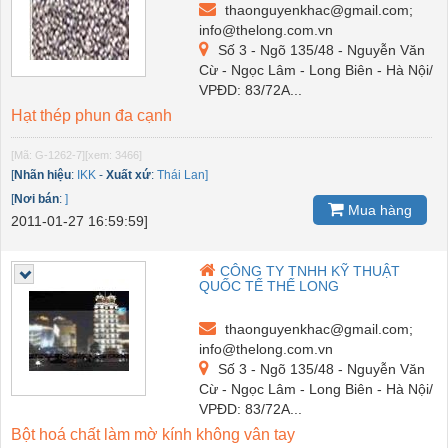
thaonguyenkhac@gmail.com;
info@thelong.com.vn
Số 3 - Ngõ 135/48 - Nguyễn Văn
Cừ - Ngọc Lâm - Long Biên - Hà Nội/
VPĐD: 83/72A...
Hạt thép phun đa cạnh
[Mã: G-1262-7]
[xem: 3466]
[
Nhãn hiệu
:
IKK
-
Xuất xứ
:
Thái Lan]
[
Nơi bán
:
]
Mua hàng
2011-01-27 16:59:59]
CÔNG TY TNHH KỸ THUẬT
QUỐC TẾ THẾ LONG
thaonguyenkhac@gmail.com;
info@thelong.com.vn
Số 3 - Ngõ 135/48 - Nguyễn Văn
Cừ - Ngọc Lâm - Long Biên - Hà Nội/
VPĐD: 83/72A...
Bột hoá chất làm mờ kính không vân tay