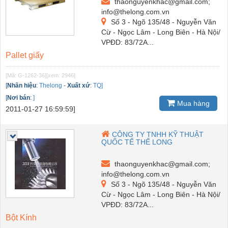
thaonguyenkhac@gmail.com;
info@thelong.com.vn
Số 3 - Ngõ 135/48 - Nguyễn Văn
Cừ - Ngọc Lâm - Long Biên - Hà Nội/
VPĐD: 83/72A...
Pallet giấy
[Mã: G-1262-36]
[xem: 2946]
[
Nhãn hiệu
:
Thelong
-
Xuất xứ
:
TQ]
[
Nơi bán
:
]
Mua hàng
2011-01-27 16:59:59]
CÔNG TY TNHH KỸ THUẬT
QUỐC TẾ THẾ LONG
thaonguyenkhac@gmail.com;
info@thelong.com.vn
Số 3 - Ngõ 135/48 - Nguyễn Văn
Cừ - Ngọc Lâm - Long Biên - Hà Nội/
VPĐD: 83/72A...
Bột Kính