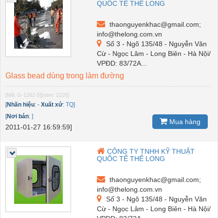
QUỐC TẾ THẾ LONG
thaonguyenkhac@gmail.com;
info@thelong.com.vn
Số 3 - Ngõ 135/48 - Nguyễn Văn
Cừ - Ngọc Lâm - Long Biên - Hà Nội/
VPĐD: 83/72A...
Glass bead dùng trong làm đường
[Mã: G-1262-5]
[xem: 2226]
[
Nhãn hiệu
:
-
Xuất xứ
:
TQ]
[
Nơi bán
:
]
Mua hàng
2011-01-27 16:59:59]
CÔNG TY TNHH KỸ THUẬT
QUỐC TẾ THẾ LONG
thaonguyenkhac@gmail.com;
info@thelong.com.vn
Số 3 - Ngõ 135/48 - Nguyễn Văn
Cừ - Ngọc Lâm - Long Biên - Hà Nội/