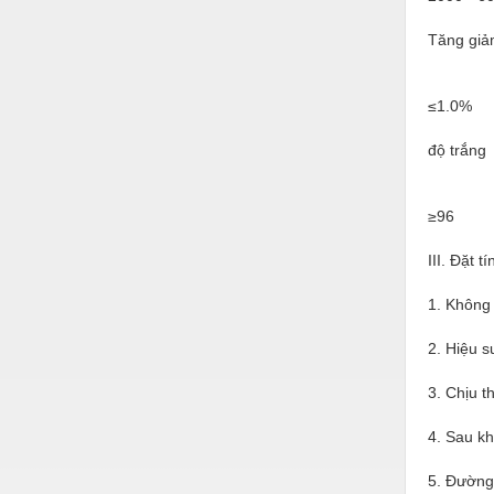
Hóa chất-Trang thiết bị
Tăng giả
Kệ công nghiệp
Khí nén - Thiết bị
≤1.0%
Khuôn mẫu - Phụ tùng
độ trắng
Lọc công nghiệp
Máy công cụ - Phụ tùng
≥96
Mỏ - Trang thiết bị
III. Đặt tí
Mô tơ - Hộp số
1. Không
Môi trường - Thiết bị
2. Hiệu su
Nâng hạ - Trang thiết bị
3. Chịu t
Nội - Ngoại thất - văn phòng
4. Sau kh
Nồi hơi - Trang thiết bị
5. Đường 
Nông nghiệp - Thiết bị