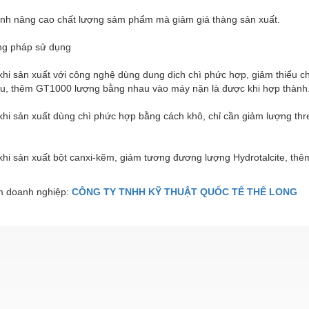
ạnh nâng cao chất lượng sảm phẩm mà giảm giá thàng sản xuất.
ng pháp sử dụng
khi sản xuất với công nghệ dùng dung dịch chì phức hợp, giảm thiểu chấ
u, thêm GT1000 lượng bằng nhau vào máy nặn là được khi hợp thành
khi sản xuất dùng chì phức hợp bằng cách khô, chỉ cần giảm lượng thr
 khi sản xuất bột canxi-kẽm, giảm tương đương lượng Hydrotalcite, t
 doanh nghiệp:
CÔNG TY TNHH KỸ THUẬT QUỐC TẾ THẾ LONG