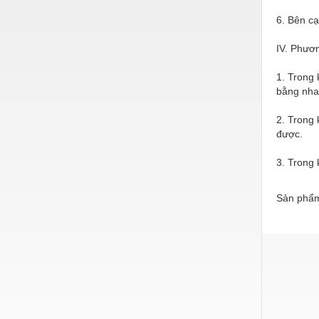
Nước-Vật tư thiết bị
6. Bên c
Phốt cơ khí
IV. Phươ
Sắt, thép, inox các loại
1. Trong 
bằng nha
Thí nghiệm-Trang thiết bị
2. Trong 
Thiết bị chiếu sáng
được.
Thiết bị chống sét
3. Trong
Thiết bị an ninh
Thiết bị công nghiệp
Sản phẩm
Thiết bị công trình
Thiết bị điện
Thiết bị giáo dục
Thiết bị khác