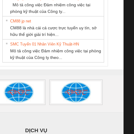
SCP-
1K5 L (2433950000)
(2008130000)
(28
Mô tả công việc Đảm nhiệm công việc tại
/FSP/2X1/1X2
phòng kỹ thuật của Công ty...
CM88 jp net
CÔNG TY TNHH
CÔNG TY TNHH
CÔNG TY TNHH
CM88 là nhà cái cá cược trực tuyến uy tín, sở
THIẾT BỊ CÔNG
MEKONG MARINE
THƯƠNG MẠI
iám sát chuỗi
Bộ chỉnh lưu nguồn
Nẹp nhôm chống
Bộ c
hữu thế giới giải trí hiện...
NGHIỆP NIHON
SUPPLY
DỊCH VỤ KỸ
tấm pin
điện TRANSCLINIC
trơn Đà Nẵng
giám 
SETSUBI VIỆT
THUẬT ĐIỆN CƠ
SMC Tuyển 01 Nhân Viên Kỹ Thuật-HN
SCLINIC 16I+
BKE 1K5.4
Sola
NAM
GIA HƯNG PHÁT
Mô tả công việc Đảm nhiệm công việc tại phòng
 (2502520000)
(7791400879)2. Giá
TRAN
kỹ thuật của Công ty theo...
1K5.4
DỊCH VỤ