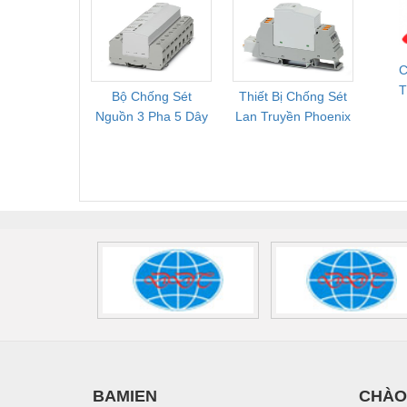
Mới, Pallet Cũ Giá
FLT-SEC-P-T1-3S-
1NC-
Tốt
264/50-FM -
2
2909589
C
T
Bộ Chống Sét
Thiết Bị Chống Sét
Bộ L
M
Nguồn 3 Pha 5 Dây
Lan Truyền Phoenix
Công
Phoenix Contact
Contact PLT-SEC-
Phoe
FLT-SEC-P-T1-3S-
T3-230-FM-PT -
QU
440/35-FM -
2907928
UPS/23
2908264
-
BAMIEN
CHÀO