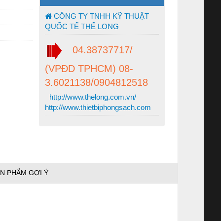
CÔNG TY TNHH KỸ THUẬT
QUỐC TẾ THẾ LONG
04.38737717/
(VPĐD TPHCM) 08-
3.6021138/0904812518
http://www.thelong.com.vn/
http://www.thietbiphongsach.com
N PHẨM GỢI Ý