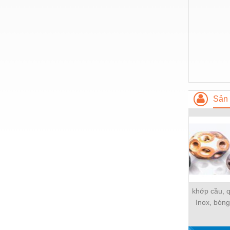
Thiết bị làm sạch
Thiết bị sơn - Sơn
Thiết bị nhà bếp
Thiết bị nhiệt
Thiêt bị PCCC
Thiết bị truyền động
Sản 
Thiết bị văn phòng
Thiết bị viễn thông
Thủy lực-Thiết bị
Thủy sản - Trang thiết bị
Tự động hoá
khớp cầu, q
Inox, bóng
Van - Co các loại
lông, ống lồ
Vật liệu mài mòn