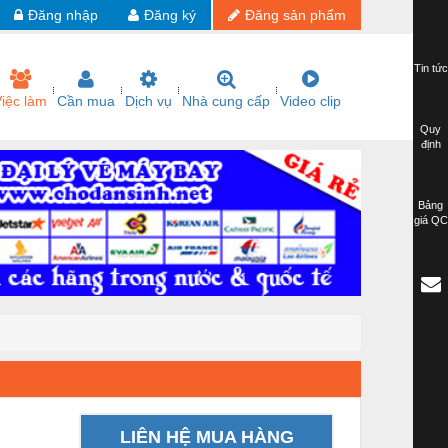
Đăng nhập
Đăng ký
Đăng sản phẩm
Tin tức
iệc làm
Cần mua
Dịch vụ
Nhà cung cấp
Video clip
Quy
định
Bảng
giá QC
LIÊN HỆ MUA HÀNG