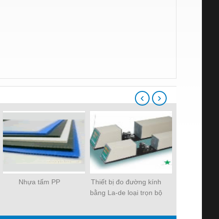
‹
›
Nhựa tấm PP
Thiết bị đo đường kính
Bột Silic C
bằng La-de loại trọn bộ
đen