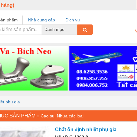
 hàng)
Sản phẩm
Nhà cung cấp
Dịch vụ
Danh mục
V
iệt phụ gia
MỤC SẢN PHẨM
»
Cao su, Nhựa các loại
Chất ổn định nhiệt phụ gia
Mã số:
G-1262-9