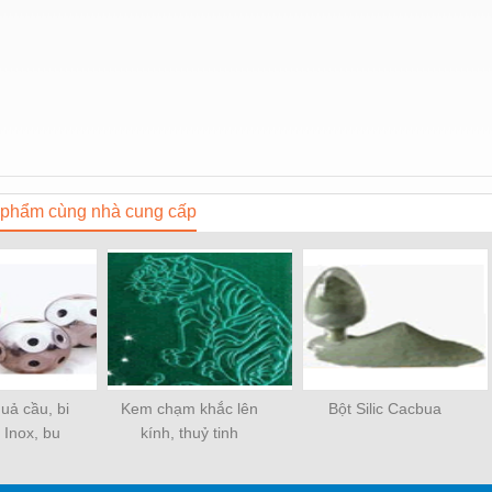
phẩm cùng nhà cung cấp
uả cầu, bi
Kem chạm khắc lên
Bột Silic Cacbua
 Inox, bu
kính, thuỷ tinh
ng, đầu côn