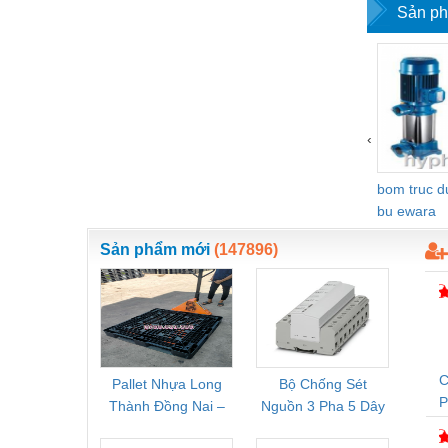
Sản ph
Vật liệu xây dựng
Vòng bi - Bạc đạn
Xe hơi - Phụ tùng
Xe máy - Phụ tùng
‹
Xe tải - phụ tùng
bom truc 
Y khoa - Trang thiết bị
bu ewara
Sản phẩm mới
(147896)
C
Pallet Nhựa Long
Bộ Chống Sét
Rơ Le 
Thành Đồng Nai –
Nguồn 3 Pha 5 Dây
Phoe
T
Cung Cấp Pallet
Phoenix Contact
PSR-