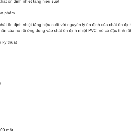
ất ổn định nhiệt tăng hiệu suất
sản phẩm
ất ổn định nhiệt tăng hiệu suất với nguyên lý ổn định của chất ổn đị
nhân của nó rồi ứng dụng vào chất ổn định nhiệt PVC, nó có đặc tính rất
êu kỹ thuật
c
u
000 mắt