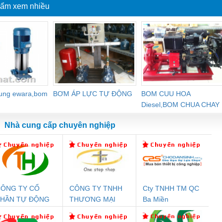
ẩm xem nhiều
dung ewara,bom
BƠM ÁP LỰC TỰ ĐỘNG
BOM CUU HOA
Diesel,BOM CHUA CHAY
Nhà cung cấp chuyên nghiệp
ÔNG TY CỔ
CÔNG TY TNHH
Cty TNHH TM QC
Đệm An Toàn
Rơ Le An Toàn
Bộ Lặp Tín Hiệu
Rơ
PHẦN TỰ ĐỘNG
THƯƠNG MẠI
Ba Miền
nix Contact
Phoenix Contact
PROFIBUS Phoenix
Pho
IẾN HƯNG
THIÊN ÂN VIỆT
PC20-1NO-
PSR-SCP-
Contact PSI-REP-
298
NAM