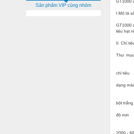
GT1000 ch
Sản phẩm VIP cùng nhóm
Dịch vụ - Thi công
I.Mô tả 
Điện công nghiệp
GT1000 ch
Điện gia dụng
liệu hạt 
Điện Lạnh
II. Chỉ ti
Đóng tàu Thiết bị
Thư mụ
Đúc chính xác Thiết bị
Dụng cụ cầm tay
chỉ tiêu
Dụng cụ cắt gọt
dạng mà
Dụng cụ điện
bột trắng
Dụng cụ đo
Gỗ - Trang thiết bị
độ mịn
Hàn cắt - Thiết bị
2000 - 6