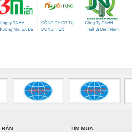
24DC-SP -
24UC/ESL4/3X1/1X2/B
PROFIBUS/12MB -
700578
- 2981059
2708863
24DC
ông ty TNHH
CÔNG TY CP TỰ
Công Ty TNHH
hương Mại SX Ba
ĐỘNG TIẾN
Thiết Bị Điện Nam
ưu Điện AC
Mô-đun Ắc Quy UPS
Rơ Le An Toàn
Bộ g
iền
HƯNG
Quốc Thịnh
 Suất Cao
Phoenix Contact
Phoenix Contact
nix Contact
QUINT-HP-
2981059 – PSR-
TRAN
INT-HP-
BAT/PB/48DC/7.0AH/PT
SCP-
1K5 H
0AC/2.5KVA/PT
- 1133819
24UC/ESL4/3X1/1X2/B
 1136815
 BÁN
TÌM MUA