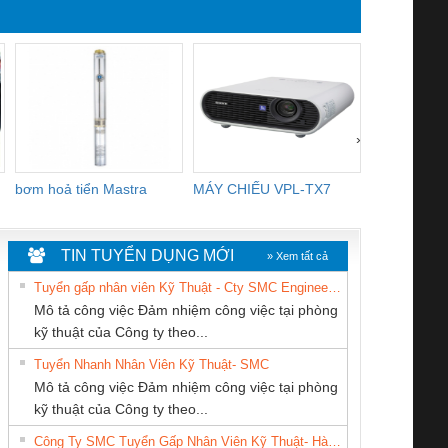
›
bơm hoả tiển Mastra
MÁY CHIẾU VPL-TX7
BOM DINH
WHITE
TIN TUYỂN DỤNG MỚI
» Xem tất cả
Tuyển gấp nhân viên Kỹ Thuật - Cty SMC Engineering
Mô tả công việc Đảm nhiệm công việc tại phòng
kỹ thuật của Công ty theo...
Tuyển Nhanh Nhân Viên Kỹ Thuật- SMC
Tan Dong Cang
CONG TY TNHH
CÔNG TY CỔ
 Le An Toàn
Bộ giám sát chuỗi
Bộ giám sát dòng
Bộ ng
Mô tả công việc Đảm nhiệm công việc tại phòng
company LTD
TM-DV DAI DONG
PHẦN DÂY VÀ
enix Contact
tấm pin
điện chuỗi
ray W
kỹ thuật của Công ty theo...
THANH
CÁP ĐIỆN
6960 – PSR-
TRANSCLINIC 16I+
TRANSCLINIC 16I+
BAS 
Công Ty SMC Tuyển Gấp Nhân Viên Kỹ Thuật- Hà Nội
THƯỢNG ĐÌNH