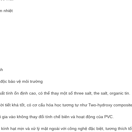
m nhiệt
nh
 độc bảo vệ môi trường
ất tính ổn định cao, có thể thay một số three salt, the salt, organic tin.
hời tiết khá tốt, có cơ cấu hóa học tương tự như Two-hydroxy composit
i gia vào không thay đổi tính chế biên và hoạt động của PVC.
kính hạt mịn và xử lý mặt ngoài với công nghệ đặc biệt, tương thích t