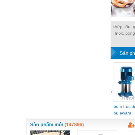
Hóa chất-Trang thiết bị
Kệ công nghiệp
Khí nén - Thiết bị
khớp cầu, q
Inox, bóng
Khuôn mẫu - Phụ tùng
lông, ống lồ
Lọc công nghiệp
Sản ph
Máy công cụ - Phụ tùng
Mỏ - Trang thiết bị
Mô tơ - Hộp số
Môi trường - Thiết bị
‹
Nâng hạ - Trang thiết bị
bom truc 
Nội - Ngoại thất - văn phòng
bu ewara
Nồi hơi - Trang thiết bị
Sản phẩm mới
(147896)
Nông nghiệp - Thiết bị