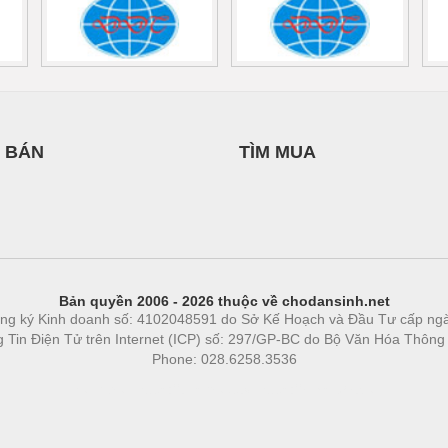
 BÁN
TÌM MUA
Bản quyền 2006 - 2026 thuộc về chodansinh.net
ng ký Kinh doanh số: 4102048591 do Sở Kế Hoạch và Đầu Tư cấp ng
ng Tin Điện Tử trên Internet (ICP) số: 297/GP-BC do Bộ Văn Hóa Thông
Phone: 028.6258.3536
Phòng trọ
|
https://bdsgroup.vn
https://kqxs123.com