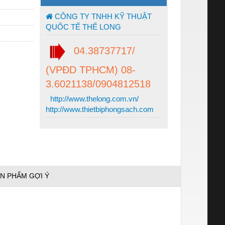
CÔNG TY TNHH KỸ THUẬT
QUỐC TẾ THẾ LONG
04.38737717/
(VPĐD TPHCM) 08-
3.6021138/0904812518
http://www.thelong.com.vn/
http://www.thietbiphongsach.com
N PHẨM GỢI Ý