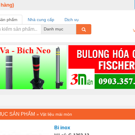
 hàng)
Sản phẩm
Nhà cung cấp
Dịch vụ
Danh mục
V
MỤC SẢN PHẨM
»
Vật liệu mài mòn
Bi inox
Mã số:
G-1262-12