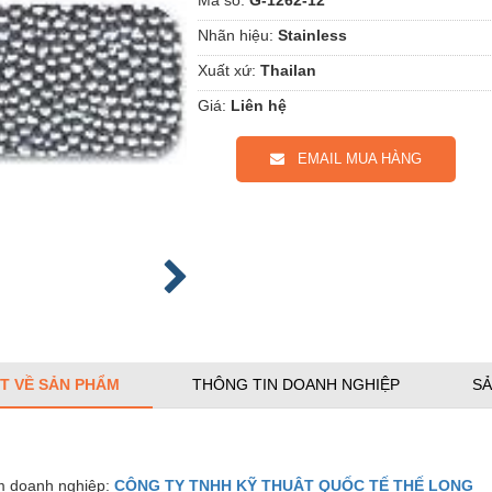
Nhãn hiệu:
Stainless
Xuất xứ:
Thailan
Giá:
Liên hệ
EMAIL MUA HÀNG
ẾT VỀ SẢN PHẨM
THÔNG TIN DOANH NGHIỆP
SẢ
 doanh nghiệp:
CÔNG TY TNHH KỸ THUẬT QUỐC TẾ THẾ LONG