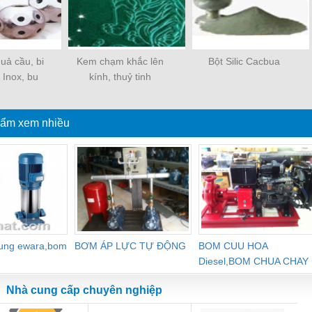
uả cầu, bi
Kem chạm khắc lên
Bột Silic Cacbua
 Inox, bu
kính, thuỷ tinh
ng, đầu côn
ẩm xem nhiều
dung ewara,bom
BƠM ÁP LỰC TỰ ĐỘNG
BOM CUU HOA
Diesel,BOM CHUA CHAY
Nhà cung cấp chuyên nghiệp