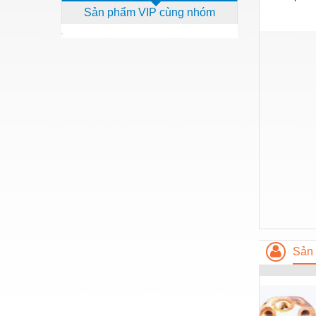
Sản phẩm VIP cùng nhóm
Dịch vụ - Thi công
Điện công nghiệp
Điện gia dụng
Điện Lạnh
Đóng tàu Thiết bị
Đúc chính xác Thiết bị
Dụng cụ cầm tay
Dụng cụ cắt gọt
Dụng cụ điện
Dụng cụ đo
Sản 
Gỗ - Trang thiết bị
Hàn cắt - Thiết bị