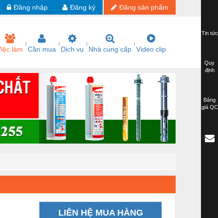
Đăng nhập
Đăng ký
Đăng sản phẩm
Tin tức
iệc làm
Cần mua
Dịch vụ
Nhà cung cấp
Video clip
Quy
định
Bảng
giá QC
LIÊN HỆ MUA HÀNG