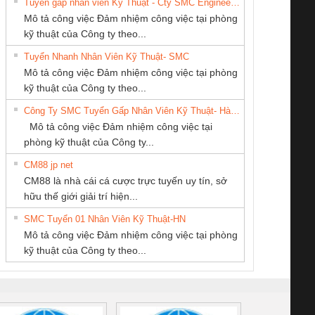
Tuyển gấp nhân viên Kỹ Thuật - Cty SMC Engineering
Mô tả công việc Đảm nhiệm công việc tại phòng
kỹ thuật của Công ty theo...
Tuyển Nhanh Nhân Viên Kỹ Thuật- SMC
CÔNG TY TNHH
CÔNG TY CỔ
CÔNG TY TNHH
 Le An Toàn
Bộ giám sát chuỗi
Bộ giám sát dòng
Bộ ng
Mô tả công việc Đảm nhiệm công việc tại phòng
THƯƠNG MẠI
PHẦN TỰ ĐỘNG
MEKONG MARINE
enix Contact
tấm pin
điện chuỗi
ray W
kỹ thuật của Công ty theo...
DỊCH VỤ KỸ
TIẾN HƯNG
SUPPLY
6960 – PSR-
TRANSCLINIC 16I+
TRANSCLINIC 16I+
BAS 
Công Ty SMC Tuyển Gấp Nhân Viên Kỹ Thuật- Hà Nội
THUẬT ĐIỆN CƠ
SCP-
1K5 L (2433950000)
(2008130000)
(28
Mô tả công việc Đảm nhiệm công việc tại
GIA HƯNG PHÁT
/FSP/2X1/1X2
phòng kỹ thuật của Công ty...
CM88 jp net
Công ty TNHH
CÔNG TY TNHH
CÔNG TY TNHH
CM88 là nhà cái cá cược trực tuyến uy tín, sở
Thương Mại SX Ba
KỸ THUẬT KTECH
KINH DOANH
iám sát chuỗi
Bộ chỉnh lưu nguồn
Nẹp nhôm chống
Bộ c
hữu thế giới giải trí hiện...
Miền
VIỆT NAM
DỊCH VỤ XNK
tấm pin
điện TRANSCLINIC
trơn Đà Nẵng
giám 
PHƯƠNG NAM
SMC Tuyển 01 Nhân Viên Kỹ Thuật-HN
SCLINIC 16I+
BKE 1K5.4
Sola
Mô tả công việc Đảm nhiệm công việc tại phòng
 (2502520000)
(7791400879)2. Giá
TRAN
kỹ thuật của Công ty theo...
1K5.4