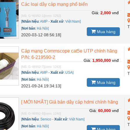
Các loại dây cáp mạng phổ biến
Giá:
2,000
vnđ
[Mã: G-46992-1]
[xem: 1292]
[
Nhãn hiệu
:
AMP
-
Xuất xứ
:
Việt Nam]
T
[
Nơi bán
:
Hà Nội]
Mua hàng
2020-03-12 08:56:18]
Cáp mạng Commscope cat5e UTP chính hãng
P/N: 6-219590-2
Giá:
1,950,000
vnđ
[Mã: G-46992-7]
[xem: 1243]
[
Nhãn hiệu
:
AMP
-
Xuất xứ
:
USA]
T
[
Nơi bán
:
Hà Nội]
Mua hàng
2021-09-24 19:34:13]
[ MỚI NHẤT] Giá bán dây cáp hdmi chính hãng
Giá:
60,000
vnđ
[Mã: G-46992-8]
[xem: 1240]
[
Nhãn hiệu
:
Senico
-
Xuất xứ
:
Việt Nam]
T
[
Nơi bán
:
Hà Nội]
Mua hàng