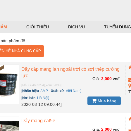
HẨM
GIỚI THIỆU
DỊCH VỤ
TUYỂN DỤNG
 sản phẩm để
N HỆ NHÀ CUNG CẤP
Dây cáp mạng lan ngoài trời có sợi thép cường
lực
Giá:
2,000
vnđ
[Mã: G-46992-4]
[xem: 2039]
[
Nhãn hiệu
:
AMP
-
Xuất xứ
:
Việt Nam]
T
[
Nơi bán
:
Hà Nội]
Mua hàng
2020-03-12 09:00:44]
Dây mạng cat5e
Giá:
2,000
vnđ