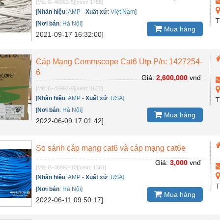
[Mã: G-46992-5]
[xem: 1755]
[
Nhãn hiệu
:
AMP
-
Xuất xứ
:
Việt Nam]
T
[
Nơi bán
:
Hà Nội]
Mua hàng
2021-09-17 16:32:00]
Cáp Mạng Commscope Cat6 Utp P/n: 1427254-
6
Giá:
2,600,000
vnđ
[Mã: G-46992-9]
[xem: 1622]
[
Nhãn hiệu
:
AMP
-
Xuất xứ
:
USA]
T
[
Nơi bán
:
Hà Nội]
Mua hàng
2022-06-09 17:01:42]
So sánh cáp mạng cat6 và cáp mạng cat6e
Giá:
3,000
vnđ
[Mã: G-46992-10]
[xem: 1361]
[
Nhãn hiệu
:
AMP
-
Xuất xứ
:
USA]
T
[
Nơi bán
:
Hà Nội]
Mua hàng
2022-06-11 09:50:17]