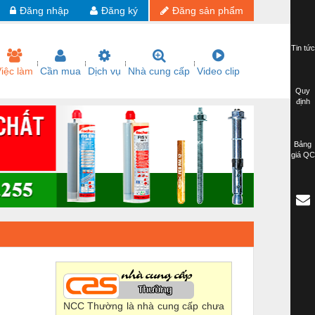
Đăng nhập
Đăng ký
Đăng sản phẩm
Tin tức
iệc làm
Cần mua
Dịch vụ
Nhà cung cấp
Video clip
Quy
định
Bảng
giá QC
NCC Thường là nhà cung cấp chưa