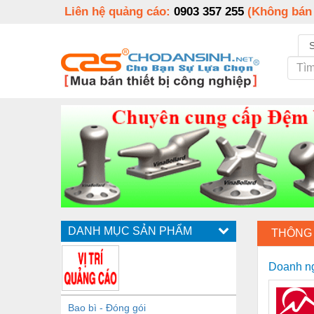
Liên hệ quảng cáo:
0903 357 255
(Không bán
DANH MỤC SẢN PHẨM
THÔNG 
Doanh n
Bao bì - Đóng gói