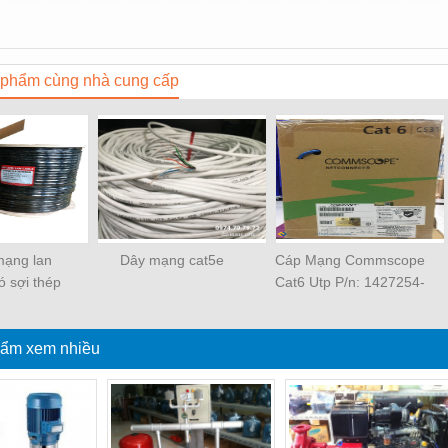
phẩm cùng nhà cung cấp
mạng lan
Dây mạng cat5e
Cáp Mạng Commscope
có sợi thép
Cat6 Utp P/n: 1427254-
 lực
6
ẩm xem nhiều