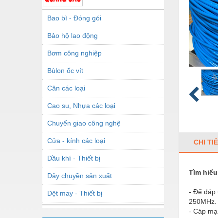
Bao bì - Đóng gói
Bảo hộ lao động
Bơm công nghiệp
Bùlon ốc vít
Cân các loại
Cao su, Nhựa các loại
Chuyển giao công nghệ
Cửa - kính các loại
CHI TI
Dầu khí - Thiết bị
Tìm hiểu
Dây chuyền sản xuất
- Để đáp 
Dệt may - Thiết bị
250MHz. 
Dầu mỡ công nghiệp
- Cáp mạn