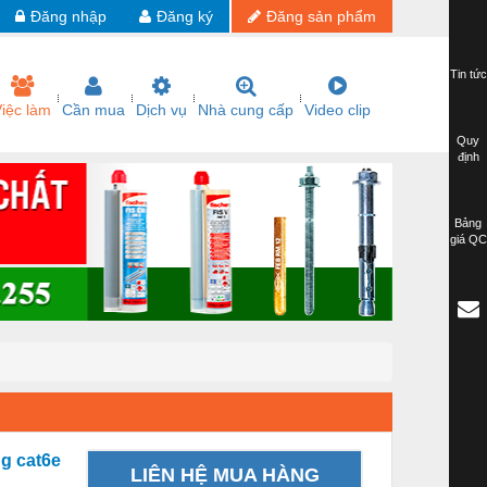
Đăng nhập
Đăng ký
Đăng sản phẩm
Tin tức
iệc làm
Cần mua
Dịch vụ
Nhà cung cấp
Video clip
Quy
định
Bảng
giá QC
g cat6e
LIÊN HỆ MUA HÀNG