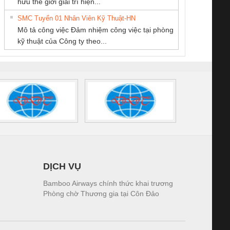
hữu thế giới giải trí hiện...
HƯNG
TIẾN HƯNG
CÁP ĐIỆN
tấm pin
điện TRANSCLINIC
trơn Đà Nẵng
giám 
THƯỢNG ĐÌNH
SMC Tuyển 01 Nhân Viên Kỹ Thuật-HN
SCLINIC 16I+
BKE 1K5.4
Sola
Mô tả công việc Đảm nhiệm công việc tại phòng
 (2502520000)
(7791400879)2. Giá
TRAN
kỹ thuật của Công ty theo...
1K5.4
DỊCH VỤ
Bamboo Airways chính thức khai trương
Phòng chờ Thương gia tại Côn Đảo