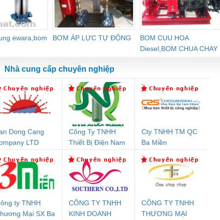
dung ewara,bom
BƠM ÁP LỰC TỰ ĐỘNG
BOM CUU HOA
Diesel,BOM CHUA CHAY
Nhà cung cấp chuyên nghiệp
an Dong Cang
Công Ty TNHH
Cty TNHH TM QC
Đệm An Toàn
Rơ Le An Toàn
Bộ Lặp Tín Hiệu
Rơ
ompany LTD
Thiết Bị Điện Nam
Ba Miền
nix Contact
Phoenix Contact
PROFIBUS Phoenix
Pho
Quốc Thịnh
PC20-1NO-
PSR-SCP-
Contact PSI-REP-
298
24DC-SP -
24UC/ESL4/3X1/1X2/B
PROFIBUS/12MB -
700578
- 2981059
2708863
24DC
ông ty TNHH
CÔNG TY TNHH
CÔNG TY TNHH
hương Mại SX Ba
KINH DOANH
THƯƠNG MẠI
ưu Điện AC
Mô-đun Ắc Quy UPS
Rơ Le An Toàn
Bộ g