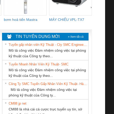
›
bơm hoả tiển Mastra
MÁY CHIẾU VPL-TX7
BOM DINH
WHITE
TIN TUYỂN DỤNG MỚI
» Xem tất cả
Tuyển gấp nhân viên Kỹ Thuật - Cty SMC Engineering
Mô tả công việc Đảm nhiệm công việc tại phòng
kỹ thuật của Công ty theo...
Tuyển Nhanh Nhân Viên Kỹ Thuật- SMC
CONG TY TNHH
CÔNG TY TNHH
CÔNG TY TNHH
 Le An Toàn
Bộ giám sát chuỗi
Bộ giám sát dòng
Bộ ng
Mô tả công việc Đảm nhiệm công việc tại phòng
TM-DV DAI DONG
KỸ THUẬT KTECH
MEKONG MARINE
enix Contact
tấm pin
điện chuỗi
ray W
kỹ thuật của Công ty theo...
THANH
VIỆT NAM
SUPPLY
6960 – PSR-
TRANSCLINIC 16I+
TRANSCLINIC 16I+
BAS 
Công Ty SMC Tuyển Gấp Nhân Viên Kỹ Thuật- Hà Nội
SCP-
1K5 L (2433950000)
(2008130000)
(28
Mô tả công việc Đảm nhiệm công việc tại
/FSP/2X1/1X2
phòng kỹ thuật của Công ty...
CM88 jp net
CÔNG TY CP TỰ
CÔNG TY CỔ
CÔNG TY CỔ
CM88 là nhà cái cá cược trực tuyến uy tín, sở
ĐỘNG TIẾN
PHẦN TỰ ĐỘNG
PHẦN DÂY VÀ
iám sát chuỗi
Bộ chỉnh lưu nguồn
Nẹp nhôm chống
Bộ c