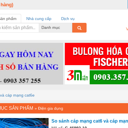
 hàng)
Sản phẩm
Nhà cung cấp
Dịch vụ
Danh mục
V
 và cáp mạng cat6e
MỤC SẢN PHẨM
»
Điện gia dụng
So sánh cáp mạng cat6 và cáp mạn
Mã số:
G-46992-10