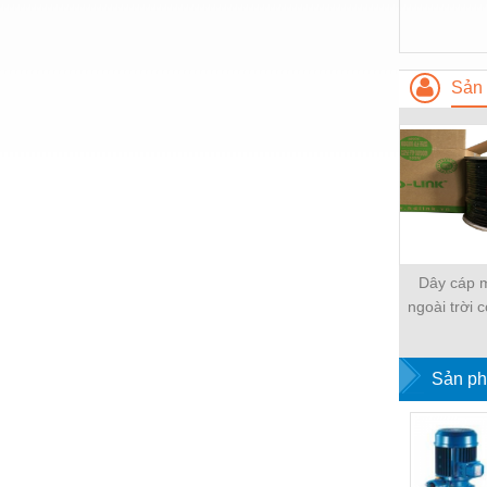
Hóa chất-Trang thiết bị
Kệ công nghiệp
Khí nén - Thiết bị
Sản 
Khuôn mẫu - Phụ tùng
Lọc công nghiệp
Máy công cụ - Phụ tùng
Mỏ - Trang thiết bị
Mô tơ - Hộp số
Dây cáp 
ngoài trời 
Môi trường - Thiết bị
cường
Nâng hạ - Trang thiết bị
Sản ph
Nội - Ngoại thất - văn phòng
Nồi hơi - Trang thiết bị
Nông nghiệp - Thiết bị