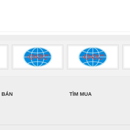
iền
DỊCH VỤ XNK
THIÊN ÂN VIỆT
 Suất Cao
Phoenix Contact
Phoenix Contact
PHƯƠNG NAM
NAM
nix Contact
QUINT-HP-
2981059 – PSR-
TRAN
INT-HP-
BAT/PB/48DC/7.0AH/PT
SCP-
1K5 H
0AC/2.5KVA/PT
- 1133819
24UC/ESL4/3X1/1X2/B
 1136815
 BÁN
TÌM MUA