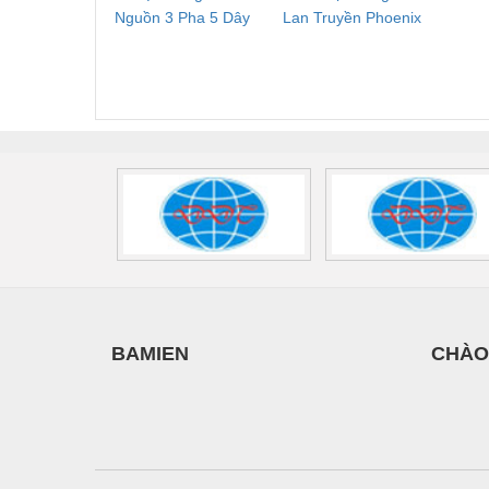
Thiết bị làm sạch
M
Nguồn 3 Pha 5 Dây
Lan Truyền Phoenix
Công
Phoenix Contact
Contact PLT-SEC-
Phoe
Thiết bị sơn - Sơn
FLT-SEC-P-T1-3S-
T3-230-FM-PT -
QU
Thiết bị nhà bếp
440/35-FM -
2907928
UPS/23
2908264
-
Thiết bị nhiệt
Thiêt bị PCCC
Thiết bị truyền động
Thiết bị văn phòng
Thiết bị viễn thông
Thủy lực-Thiết bị
BAMIEN
CHÀO
Thủy sản - Trang thiết bị
Tự động hoá
Van - Co các loại
Vật liệu mài mòn