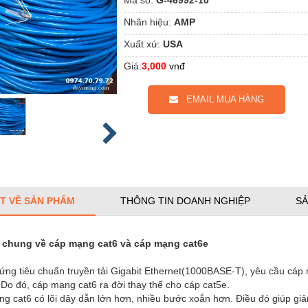
Nhãn hiệu:
AMP
Xuất xứ:
USA
Giá:
3,000
vnđ
EMAIL MUA HÀNG
ẾT VỀ SẢN PHẨM
THÔNG TIN DOANH NGHIỆP
SẢ
 chung về cáp mạng cat6 và cáp mạng cat6e
ứng tiêu chuẩn truyền tải Gigabit Ethernet(1000BASE-T), yêu cầu cáp
Do đó, cáp mạng cat6 ra đời thay thế cho cáp cat5e.
g cat6 có lõi dây dẫn lớn hơn, nhiều bước xoắn hơn. Điều đó giúp giảm