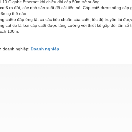
ới 10 Gigabit Ethernet khi chiều dài cáp 50m trở xuống.
 cat6 ra đời, các nhà sản xuất đã cải tiến nó. Cáp cat6 được nâng cấp g
6e cụ thể nào.
g cat6e đáp ứng tất cả các tiêu chuẩn của cat6, tốc độ truyền tải được
g cat 6e là loại cáp cat6 được tăng cường với thiết kế gấp đôi tần số t
ách 100m.
 doanh nghiệp:
Doanh nghiệp