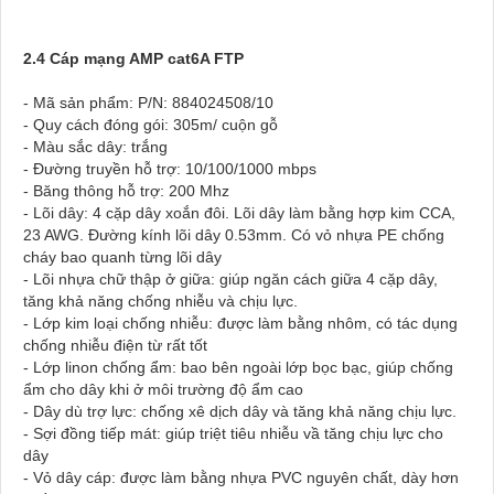
2.4 Cáp mạng AMP cat6A FTP
- Mã sản phẩm: P/N: 884024508/10
- Quy cách đóng gói: 305m/ cuộn gỗ
- Màu sắc dây: trắng
- Đường truyền hỗ trợ: 10/100/1000 mbps
- Băng thông hỗ trợ: 200 Mhz
- Lõi dây: 4 cặp dây xoắn đôi. Lõi dây làm bằng hợp kim CCA,
23 AWG. Đường kính lõi dây 0.53mm. Có vỏ nhựa PE chống
cháy bao quanh từng lõi dây
- Lõi nhựa chữ thập ở giữa: giúp ngăn cách giữa 4 cặp dây,
tăng khả năng chống nhiễu và chịu lực.
- Lớp kim loại chống nhiễu: được làm bằng nhôm, có tác dụng
chống nhiễu điện từ rất tốt
- Lớp linon chống ẩm: bao bên ngoài lớp bọc bạc, giúp chống
ẩm cho dây khi ở môi trường độ ẩm cao
- Dây dù trợ lực: chống xê dịch dây và tăng khả năng chịu lực.
- Sợi đồng tiếp mát: giúp triệt tiêu nhiễu vầ tăng chịu lực cho
dây
- Vỏ dây cáp: được làm bằng nhựa PVC nguyên chất, dày hơn