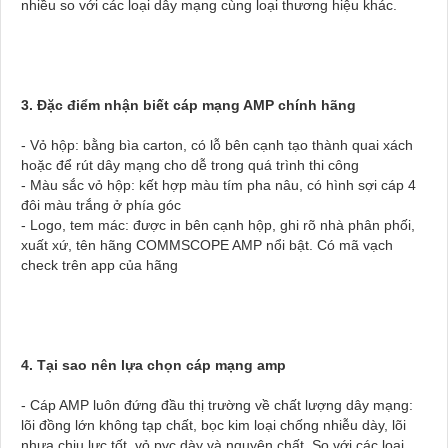
nhiều so với các loại dây mạng cùng loại thương hiệu khác.
3. Đặc điểm nhận biết cáp mạng AMP chính hãng
- Vỏ hộp: bằng bìa carton, có lỗ bên cạnh tạo thành quai xách
hoặc để rút dây mạng cho dễ trong quá trình thi công
- Màu sắc vỏ hộp: kết hợp màu tím pha nâu, có hình sợi cáp 4
đôi màu trắng ở phía góc
- Logo, tem mác: được in bên cạnh hộp, ghi rõ nhà phân phối,
xuất xứ, tên hãng COMMSCOPE AMP nổi bật. Có mã vạch
check trên app của hãng
4. Tại sao nên lựa chọn cáp mạng amp
- Cáp AMP luôn đứng đầu thị trường về chất lượng dây mạng:
lõi đồng lớn không tạp chất, bọc kim loại chống nhiễu dày, lõi
nhựa chịu lực tốt, vỏ pvc dày và nguyên chất. So với các loại