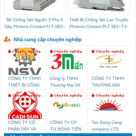
Bộ Chống Sét Nguồn 3 Pha 5
Thiết Bị Chống Sét Lan Truyền
B
Dây Phoenix Contact FLT-SEC-
Phoenix Contact PLT-SEC-T3-
P-T1-3S-440/35-FM - 2908264
230-FM-PT - 2907928
Nhà cung cấp chuyên nghiệp
CÔNG TY TNHH
Công ty TNHH
CÔNG TY TNHH
THIẾT BỊ CÔNG
Thương Mại SX
THƯƠNG MẠI
NGHIỆP NIHON
Ba Miền
THIÊN ÂN VIỆT
SETSUBI VIỆT
NAM
NAM
CÔNG TY CỔ
CÔNG TY CP
Tan Dong Cang
PHẦN DÂY VÀ
TỰ ĐỘNG TIẾN
company LTD
CÁP ĐIỆN
HƯNG