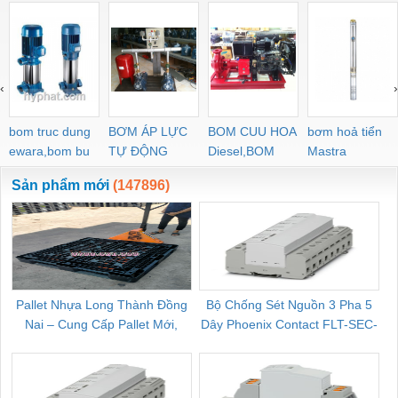
‹
›
bom truc dung
BƠM ÁP LỰC
BOM CUU HOA
bơm hoả tiển
ewara,bom bu
TỰ ĐỘNG
Diesel,BOM
Mastra
ewara
CHUA CHAY
Sản phẩm mới
(147896)
Pallet Nhựa Long Thành Đồng
Bộ Chống Sét Nguồn 3 Pha 5
Nai – Cung Cấp Pallet Mới,
Dây Phoenix Contact FLT-SEC-
C
Pallet Cũ Giá Tốt
P-T1-3S-264/50-FM - 2909589