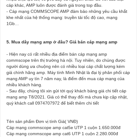
cáp khác, AMP luôn được đánh giá trong top đầu.
- Cáp mạng COMMSCOPE AMP đảm bảo những yêu cầu khắt
khe nhất của hệ thống mạng: truyền tải tốc độ cao, mạng
1Gb…
5. Mua dây mạng amp ở đâu? Giá bán cáp mạng amp
- Hiện nay có rất nhiều địa điểm bán cáp mạng amp
commscope trên thị trường hà nội. Tuy nhiên, do chúng được
người dùng ưa chuộng nên có nhiều loại cáp chất lượng kém
giả chính hãng amp. Máy tính Minh Nhật là đại lý phân phối cáp
mạng AMP uy tín 7 năm nay, là điểm đến mua cáp mạng của
nhiều khách hàng.
- Sau đây, chúng tôi xin gửi tới quý khách bảng giá chi tiết cáp
mạng amp T8/2021. Giá có thể thay đổi mà chưa kịp cập nhật,
quý khách call 0974707972 để biết thêm chi tiết
Tên sản phẩm Đơn vị tính Giá( VNĐ)
Cáp mạng commscope amp cat5e UTP 1 cuộn 1.650.000đ
Cáp mạng commscope amp cat6 UTP 1 cuộn 2.280.000đ