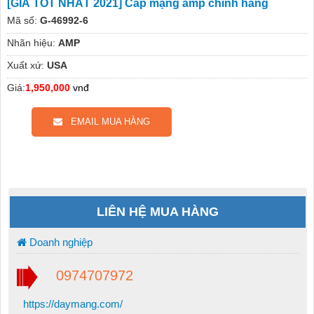
[GIÁ TỐT NHẤT 2021] Cáp mạng amp chính hãng
Mã số:
G-46992-6
Nhãn hiệu:
AMP
Xuất xứ:
USA
Giá:
1,950,000
vnđ
EMAIL MUA HÀNG
LIÊN HỆ MUA HÀNG
Doanh nghiệp
0974707972
https://daymang.com/