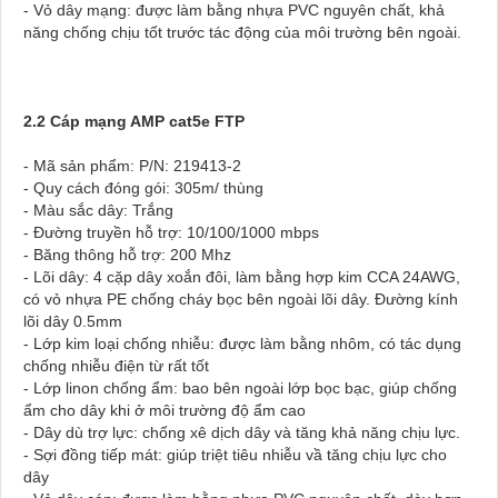
- Vỏ dây mạng: được làm bằng nhựa PVC nguyên chất, khả
năng chống chịu tốt trước tác động của môi trường bên ngoài.
2.2 Cáp mạng AMP cat5e FTP
- Mã sản phẩm: P/N: 219413-2
- Quy cách đóng gói: 305m/ thùng
- Màu sắc dây: Trắng
- Đường truyền hỗ trợ: 10/100/1000 mbps
- Băng thông hỗ trợ: 200 Mhz
- Lõi dây: 4 cặp dây xoắn đôi, làm bằng hợp kim CCA 24AWG,
có vỏ nhựa PE chống cháy bọc bên ngoài lõi dây. Đường kính
lõi dây 0.5mm
- Lớp kim loại chống nhiễu: được làm bằng nhôm, có tác dụng
chống nhiễu điện từ rất tốt
- Lớp linon chống ẩm: bao bên ngoài lớp bọc bạc, giúp chống
ẩm cho dây khi ở môi trường độ ẩm cao
- Dây dù trợ lực: chống xê dịch dây và tăng khả năng chịu lực.
- Sợi đồng tiếp mát: giúp triệt tiêu nhiễu vầ tăng chịu lực cho
dây