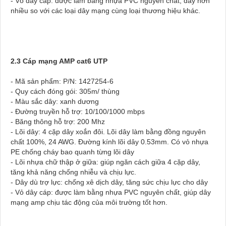
- Vỏ dây cáp: được làm bằng nhựa PVC nguyên chất, dày hơn
nhiều so với các loại dây mạng cùng loại thương hiệu khác.
2.3 Cáp mạng AMP cat6 UTP
- Mã sản phẩm: P/N: 1427254-6
- Quy cách đóng gói: 305m/ thùng
- Màu sắc dây: xanh dương
- Đường truyền hỗ trợ: 10/100/1000 mbps
- Băng thông hỗ trợ: 200 Mhz
- Lõi dây: 4 cặp dây xoắn đôi. Lõi dây làm bằng đồng nguyên
chất 100%, 24 AWG. Đường kính lõi dây 0.53mm. Có vỏ nhựa
PE chống cháy bao quanh từng lõi dây
- Lõi nhựa chữ thập ở giữa: giúp ngăn cách giữa 4 cặp dây,
tăng khả năng chống nhiễu và chịu lực.
- Dây dù trợ lực: chống xê dịch dây, tăng sức chịu lực cho dây
- Vỏ dây cáp: được làm bằng nhựa PVC nguyên chất, giúp dây
mạng amp chịu tác động của môi trường tốt hơn.