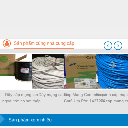
Sản phẩm cùng nhà cung cấp
‹
›
Dây cáp mạng lan
Dây mạng cat5e
Cáp Mạng Commscope
So sánh cáp mạn
ngoài trời có sợi thép
Cat6 Utp P/n: 1427254-
và cáp mạng c
cường lực
6
Sản phẩm xem nhiều