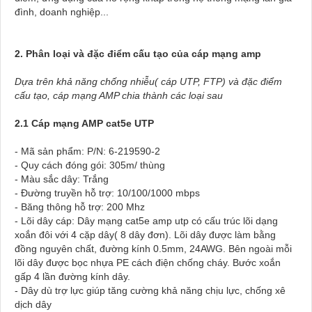
đình, doanh nghiệp...
2. Phân loại và đặc điểm cấu tạo của cáp mạng amp
Dựa trên khả năng chống nhiễu( cáp UTP, FTP) và đặc điểm
cấu tạo, cáp mạng AMP chia thành các loại sau
2.1 Cáp mạng AMP cat5e UTP
- Mã sản phẩm: P/N: 6-219590-2
- Quy cách đóng gói: 305m/ thùng
- Màu sắc dây: Trắng
- Đường truyền hỗ trợ: 10/100/1000 mbps
- Băng thông hỗ trợ: 200 Mhz
- Lõi dây cáp: Dây mạng cat5e amp utp có cấu trúc lõi dạng
xoắn đôi với 4 cặp dây( 8 dây đơn). Lõi dây được làm bằng
đồng nguyên chất, đường kính 0.5mm, 24AWG. Bên ngoài mỗi
lõi dây được bọc nhựa PE cách điện chống cháy. Bước xoắn
gấp 4 lần đường kính dây.
- Dây dù trợ lực giúp tăng cường khả năng chịu lực, chống xê
dịch dây