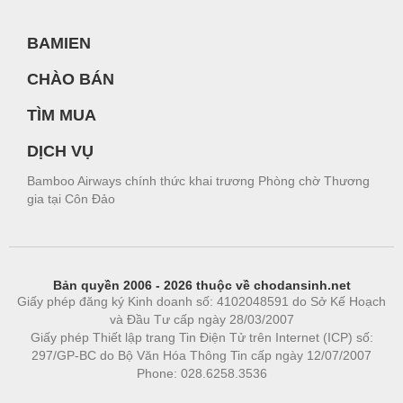
BAMIEN
CHÀO BÁN
TÌM MUA
DỊCH VỤ
Bamboo Airways chính thức khai trương Phòng chờ Thương
gia tại Côn Đảo
Bản quyền 2006 - 2026 thuộc về chodansinh.net
Giấy phép đăng ký Kinh doanh số: 4102048591 do Sở Kế Hoạch
và Đầu Tư cấp ngày 28/03/2007
Giấy phép Thiết lập trang Tin Điện Tử trên Internet (ICP) số:
297/GP-BC do Bộ Văn Hóa Thông Tin cấp ngày 12/07/2007
Phone: 028.6258.3536
Phòng trọ
|
https://bdsgroup.vn
https://kqxs123.com