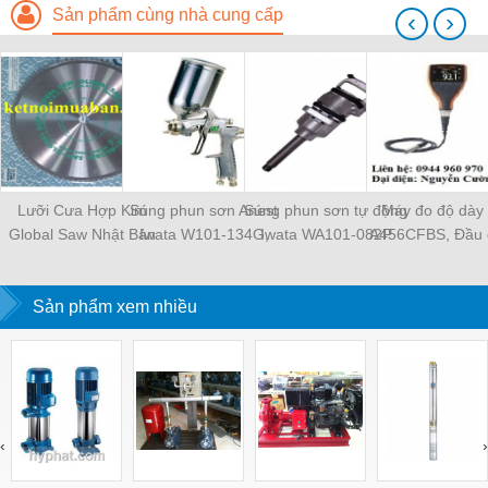
Sản phẩm cùng nhà cung cấp
‹
›
Lưỡi Cưa Hợp Kim
Súng phun sơn Anest
Súng phun sơn tự động
Máy đo độ dày
Global Saw Nhật Bản
Iwata W101-134G,
Iwata WA101-082P
A456CFBS, Đầu d
Siêu Bền Gía Tốt
W101-152G
T456CF1S Elco
Sản phẩm xem nhiều
‹
›