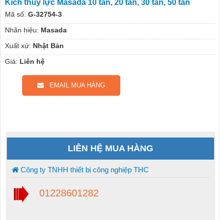
Kích thủy lực Masada 10 tấn, 20 tấn, 30 tấn, 50 tấn
Mã số:
G-32754-3
Nhãn hiệu:
Masada
Xuất xứ:
Nhật Bản
Giá:
Liên hệ
EMAIL MUA HÀNG
LIÊN HỆ MUA HÀNG
Công ty TNHH thiết bị công nghiệp THC
01228601282