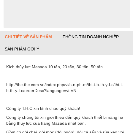
CHI TIẾT VỀ SẢN PHẨM
THÔNG TIN DOANH NGHIỆP
SẢN PHẨM GỢI Ý
Kích thủy lực Masada 10 tấn, 20 tấn, 30 tấn, 50 tấn
http://thc-thc.com.vn/index.php/vi/s-n-ph-m/thi-t-b-th-y-l-c/thi-t-
b-th-y-l-c/orderDesc?language=vi-VN
Công ty T.H.C xin kính chào quý khách!
Công ty chúng tôi xin giới thiệu đến quý khách thiết bị nâng hạ
bằng thủy lực của hãng Masada nhật bản.
Gồm có đội chai, đội móc (đội ngón), đội cá sấu và rùa kéo với