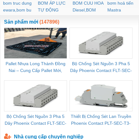
bom truc dung
BƠM ÁP LỰC
BOM CUU HOA
bơm hoả tiển
ewara,bom bu
TỰ ĐỘNG
Diesel,BOM
Mastra
ewara
CHUA CHAY
Sản phẩm mới
(147896)
Pallet Nhựa Long Thành Đồng
Bộ Chống Sét Nguồn 3 Pha 5
Nai – Cung Cấp Pallet Mới,
Dây Phoenix Contact FLT-SEC-
C
Pallet Cũ Giá Tốt
P-T1-3S-264/50-FM - 2909589
Bộ Chống Sét Nguồn 3 Pha 5
Thiết Bị Chống Sét Lan Truyền
B
Dây Phoenix Contact FLT-SEC-
Phoenix Contact PLT-SEC-T3-
P-T1-3S-440/35-FM - 2908264
230-FM-PT - 2907928
Nhà cung cấp chuyên nghiệp