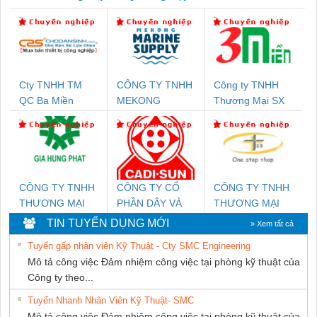
Cty TNHH TM
CÔNG TY TNHH
Công ty TNHH
QC Ba Miền
MEKONG
Thương Mại SX
MARINE
Ba Miền
SUPPLY
CÔNG TY TNHH
CÔNG TY CỔ
CÔNG TY TNHH
THƯƠNG MẠI
PHẦN DÂY VÀ
THƯƠNG MẠI
DỊCH VỤ KỸ
CÁP ĐIỆN
THIÊN ÂN VIỆT
TIN TUYỂN DỤNG MỚI
» Xem tất cả
THUẬT ĐIỆN CƠ
THƯỢNG ĐÌNH
NAM
Tuyển gấp nhân viên Kỹ Thuật - Cty SMC Engineering
GIA HƯNG PHÁT
Mô tả công việc Đảm nhiệm công việc tại phòng kỹ thuật của
Công ty theo...
Tuyển Nhanh Nhân Viên Kỹ Thuật- SMC
Mô tả công việc Đảm nhiệm công việc tại phòng kỹ thuật của