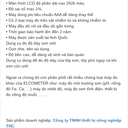
• Màn hình LCD độ phân dải cao 262k màu.
• Độ sai số max 1%.
• Máy dùng pin tiêu chuẩn AAA dễ dàng thay thế
• Có 2 loại máy đo trên vật nhiễm từ và không nhiễm từ
• Máy đầu dò rời và đầu dò gắn trong.
• Thời gian bảo hành lên đến 2 năm.
• Máy được sản xuất tại Anh Quốc.
Dụng cụ đo độ dày sơn ướt.
• Gọn nhẹ, tiện sử dụng.
• Độ bền cao, dễ dàng vệ sinh và bảo quản
Dụng cụ dùng để đo độ dày của lớp sơn, lớp phủ ngay cả khi
sơn còn ướt.
Ngoài ra chúng tôi còn phân phối rất nhiều chủng loại máy đo
khác của ELCOMETER như: máy đo môi trường sơn (pH, nồng
độ Fe, Ca, …) máy đo nhiệt độ, máy đo sơn tĩnh điện, thiết bị
đo nồng độ muối, …….
Sản phẩm doanh nghiệp:
Công ty TNHH thiết bị công nghiệp
THC