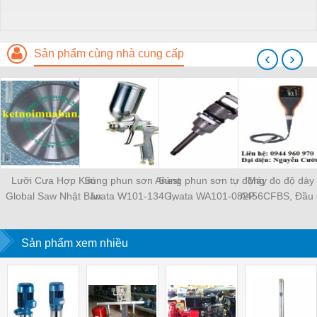
Sản phẩm cùng nhà cung cấp
‹
›
Lưỡi Cưa Hợp Kim
Súng phun sơn Anest
Súng phun sơn tự động
Máy đo độ dày
Global Saw Nhật Bản
Iwata W101-134G,
Iwata WA101-082P
A456CFBS, Đầu d
Siêu Bền Gía Tốt
W101-152G
T456CF1S Elco
Sản phẩm xem nhiều