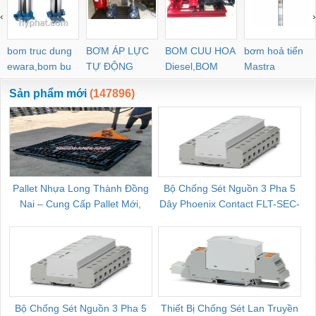
‹
›
bom truc dung
BƠM ÁP LỰC
BOM CUU HOA
bơm hoả tiển
ewara,bom bu
TỰ ĐỘNG
Diesel,BOM
Mastra
ewara
CHUA CHAY
Sản phẩm mới
(147896)
Pallet Nhựa Long Thành Đồng
Bộ Chống Sét Nguồn 3 Pha 5
Nai – Cung Cấp Pallet Mới,
Dây Phoenix Contact FLT-SEC-
C
Pallet Cũ Giá Tốt
P-T1-3S-264/50-FM - 2909589
Bộ Chống Sét Nguồn 3 Pha 5
Thiết Bị Chống Sét Lan Truyền
B