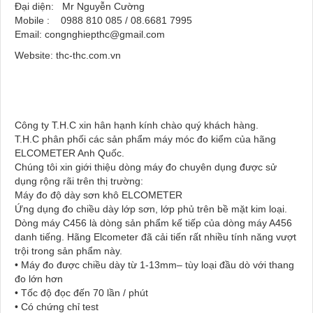
Đại diện: Mr Nguyễn Cường
Mobile : 0988 810 085 / 08.6681 7995
Email: congnghiepthc@gmail.com
Website: thc-thc.com.vn
Công ty T.H.C xin hân hạnh kính chào quý khách hàng.
T.H.C phân phối các sản phẩm máy móc đo kiểm của hãng
ELCOMETER Anh Quốc.
Chúng tôi xin giới thiệu dòng máy đo chuyên dụng được sử
dụng rộng rãi trên thị trường:
Máy đo độ dày sơn khô ELCOMETER
Ứng dụng đo chiều dày lớp sơn, lớp phủ trên bề mặt kim loại.
Dòng máy C456 là dòng sản phẩm kế tiếp của dòng máy A456
danh tiếng. Hãng Elcometer đã cải tiến rất nhiều tính năng vượt
trội trong sản phẩm này.
• Máy đo được chiều dày từ 1-13mm– tùy loại đầu dò với thang
đo lớn hơn
• Tốc độ đọc đến 70 lần / phút
• Có chứng chỉ test