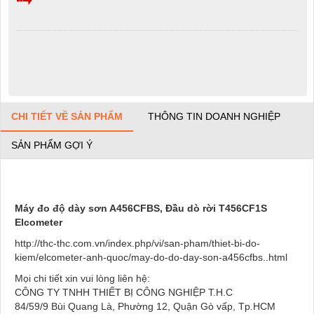
CHI TIẾT VỀ SẢN PHẨM
THÔNG TIN DOANH NGHIỆP
SẢN PHẨM GỢI Ý
Máy đo độ dày sơn A456CFBS, Đầu dò rời T456CF1S
Elcometer
http://thc-thc.com.vn/index.php/vi/san-pham/thiet-bi-do-
kiem/elcometer-anh-quoc/may-do-do-day-son-a456cfbs..html
Mọi chi tiết xin vui lòng liên hệ:
CÔNG TY TNHH THIẾT BỊ CÔNG NGHIỆP T.H.C
84/59/9 Bùi Quang Là, Phường 12, Quận Gò vấp, Tp.HCM