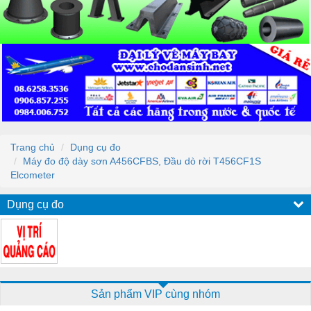
Trang chủ
Dụng cụ đo
Máy đo độ dày sơn A456CFBS, Đầu dò rời T456CF1S
Elcometer
Dụng cụ đo
Sản phẩm VIP cùng nhóm