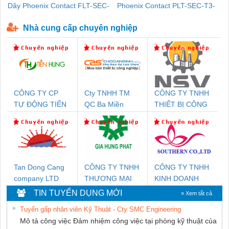
Dây Phoenix Contact FLT-SEC-
Phoenix Contact PLT-SEC-T3-
P-T1-3S-440/35-FM - 2908264
230-FM-PT - 2907928
Nhà cung cấp chuyên nghiệp
CÔNG TY CP
Cty TNHH TM
CÔNG TY TNHH
TỰ ĐỘNG TIẾN
QC Ba Miền
THIẾT BỊ CÔNG
HƯNG
NGHIỆP NIHON
SETSUBI VIỆT
NAM
Tan Dong Cang
CÔNG TY TNHH
CÔNG TY TNHH
company LTD
THƯƠNG MẠI
KINH DOANH
DỊCH VỤ KỸ
DỊCH VỤ XNK
TIN TUYỂN DỤNG MỚI
» Xem tất cả
THUẬT ĐIỆN CƠ
PHƯƠNG NAM
Tuyển gấp nhân viên Kỹ Thuật - Cty SMC Engineering
GIA HƯNG
Mô tả công việc Đảm nhiệm công việc tại phòng kỹ thuật của
PHÁT