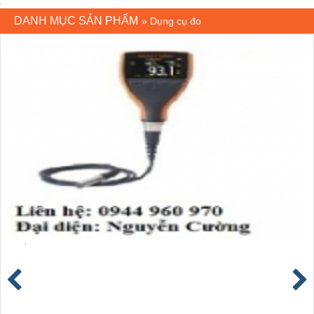
DANH MỤC SẢN PHẨM
»
Dụng cụ đo