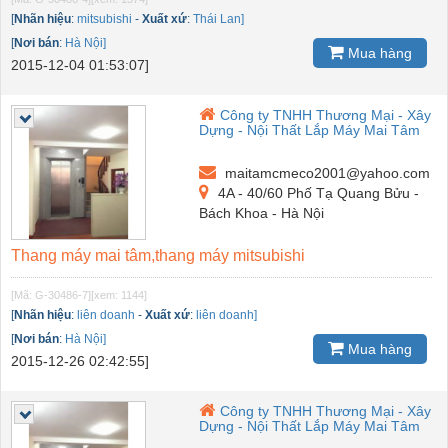
[
Nhãn hiệu
:
mitsubishi
-
Xuất xứ
:
Thái Lan]
[
Nơi bán
:
Hà Nội]
Mua hàng
2015-12-04 01:53:07]
Công ty TNHH Thương Mại - Xây
Dựng - Nội Thất Lắp Máy Mai Tâm
maitamcmeco2001@yahoo.com
4A - 40/60 Phố Tạ Quang Bửu -
Bách Khoa - Hà Nội
Thang máy mai tâm,thang máy mitsubishi
[Mã: G-30486-7]
[xem: 1144]
[
Nhãn hiệu
:
liên doanh
-
Xuất xứ
:
liên doanh]
[
Nơi bán
:
Hà Nội]
Mua hàng
2015-12-26 02:42:55]
Công ty TNHH Thương Mại - Xây
Dựng - Nội Thất Lắp Máy Mai Tâm