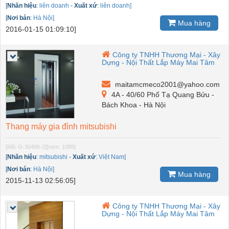
[
Nhãn hiệu
:
liên doanh
-
Xuất xứ
:
liên doanh]
[
Nơi bán
:
Hà Nội]
Mua hàng
2016-01-15 01:09:10]
Công ty TNHH Thương Mại - Xây
Dựng - Nội Thất Lắp Máy Mai Tâm
maitamcmeco2001@yahoo.com
4A - 40/60 Phố Tạ Quang Bửu -
Bách Khoa - Hà Nội
Thang máy gia đình mitsubishi
[Mã: G-30486-2]
[xem: 1088]
[
Nhãn hiệu
:
mitsubishi
-
Xuất xứ
:
Việt Nam]
[
Nơi bán
:
Hà Nội]
Mua hàng
2015-11-13 02:56:05]
Công ty TNHH Thương Mại - Xây
Dựng - Nội Thất Lắp Máy Mai Tâm