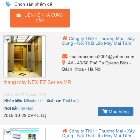
Chọn sản phẩm để
LIÊN HỆ NHÀ CUNG
CẤP
Công ty TNHH Thương Mại - Xây
Dựng - Nội Thất Lắp Máy Mai Tâm
maitamcmeco2001@yahoo.com
4A - 40/60 Phố Tạ Quang Bửu -
Bách Khoa - Hà Nội
thang máy NEXIEZ Series-MR
[Mã: G-30486-1]
[xem: 2191]
[
Nhãn hiệu
:
Mitsubuishi
-
Xuất xứ
:
Thái Lan]
[
Nơi bán
:
Hà Nội]
Mua hàng
2015-10-29 09:41:11]
Công ty TNHH Thương Mại - Xây
Dựng - Nội Thất Lắp Máy Mai Tâm