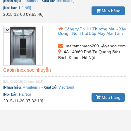
[
Nhãn hiệu
:
mitsubishi
-
Xuất xứ
:
liên doanh]
[
Nơi bán
:
Hà Nội]
Mua hàng
2015-12-08 09:53:46]
Công ty TNHH Thương Mại - Xây
Dựng - Nội Thất Lắp Máy Mai Tâm
maitamcmeco2001@yahoo.com
4A - 40/60 Phố Tạ Quang Bửu -
Bách Khoa - Hà Nội
Cabin inox sọc nhuyễn
[Mã: G-30486-3]
[xem: 1013]
[
Nhãn hiệu
:
Mitsubuishi
-
Xuất xứ
:
Việt Nam]
[
Nơi bán
:
Hà Nội]
Mua hàng
2015-11-26 07:32:19]