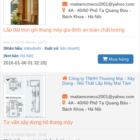
maitamcmeco2001@yahoo.com
4A - 40/60 Phố Tạ Quang Bửu -
Bách Khoa - Hà Nội
Lắp đặt trọn gói thang máy gia đình an toàn chất lượng
[Mã: G-30486-8]
[xem: 1077]
[
Nhãn hiệu
:
mitsubishi
-
Xuất xứ
:
liên doanh]
[
Nơi bán
:
Hà Nội]
Mua hàng
2016-01-06 01:32:20]
Công ty TNHH Thương Mại - Xây
Dựng - Nội Thất Lắp Máy Mai Tâm
maitamcmeco2001@yahoo.com
4A - 40/60 Phố Tạ Quang Bửu -
Bách Khoa - Hà Nội
Tư vấn xây dựng hố thang máy
[Mã: G-30486-5]
[xem: 1039]