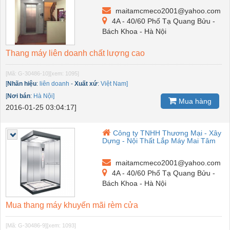
maitamcmeco2001@yahoo.com
4A - 40/60 Phố Tạ Quang Bửu -
Bách Khoa - Hà Nội
Thang máy liên doanh chất lượng cao
[Mã: G-30486-10]
[xem: 1095]
[
Nhãn hiệu
:
liên doanh
-
Xuất xứ
:
Việt Nam]
[
Nơi bán
:
Hà Nội]
Mua hàng
2016-01-25 03:04:17]
Công ty TNHH Thương Mại - Xây
Dựng - Nội Thất Lắp Máy Mai Tâm
maitamcmeco2001@yahoo.com
4A - 40/60 Phố Tạ Quang Bửu -
Bách Khoa - Hà Nội
Mua thang máy khuyến mãi rèm cửa
[Mã: G-30486-9]
[xem: 1093]