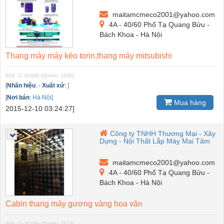
maitamcmeco2001@yahoo.com
4A - 40/60 Phố Tạ Quang Bửu -
Bách Khoa - Hà Nội
Thang máy máy kéo torin,thang máy mitsubishi
[Mã: G-30486-6]
[xem: 1696]
[
Nhãn hiệu
:
-
Xuất xứ
:
]
[
Nơi bán
:
Hà Nội]
Mua hàng
2015-12-10 03:24:27]
Công ty TNHH Thương Mại - Xây
Dựng - Nội Thất Lắp Máy Mai Tâm
maitamcmeco2001@yahoo.com
4A - 40/60 Phố Tạ Quang Bửu -
Bách Khoa - Hà Nội
Cabin thang máy gương vàng hoa văn
[Mã: G-30486-4]
[xem: 1574]