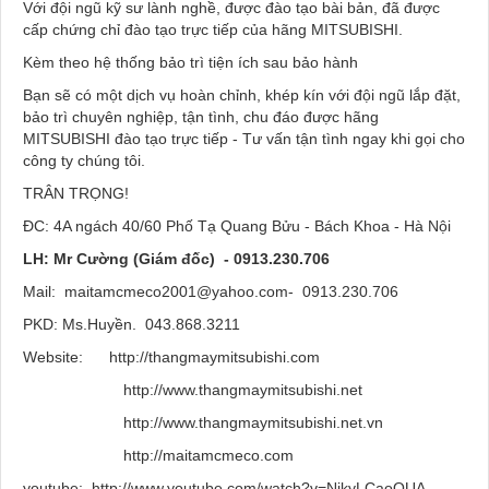
Với đội ngũ kỹ sư lành nghề, được đào tạo bài bản, đã được
cấp chứng chỉ đào tạo trực tiếp của hãng MITSUBISHI.
Kèm theo hệ thống bảo trì tiện ích sau bảo hành
Bạn sẽ có một dịch vụ hoàn chỉnh, khép kín với đội ngũ lắp đặt,
bảo trì chuyên nghiệp, tận tình, chu đáo được hãng
MITSUBISHI đào tạo trực tiếp - Tư vấn tận tình ngay khi gọi cho
công ty chúng tôi.
TRÂN TRỌNG!
ĐC: 4A ngách 40/60 Phố Tạ Quang Bửu - Bách Khoa - Hà Nội
LH: Mr Cường (Giám đốc) - 0913.230.706
Mail: maitamcmeco2001@yahoo.com- 0913.230.706
PKD: Ms.Huyền. 043.868.3211­
Website: http://thangmaymitsubishi.com
http://www.thangmaymitsubishi.net
http://www.thangmaymitsubishi.net.vn
http://maitamcmeco.com
youtube: http://www.youtube.com/watch?v=NjkyLCaoOUA