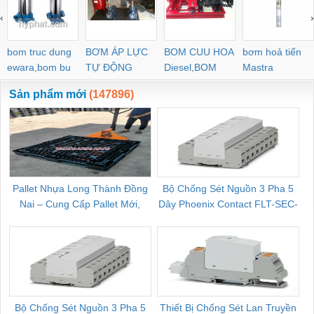
‹
›
bom truc dung
BƠM ÁP LỰC
BOM CUU HOA
bơm hoả tiển
ewara,bom bu
TỰ ĐỘNG
Diesel,BOM
Mastra
ewara
CHUA CHAY
Sản phẩm mới
(147896)
Pallet Nhựa Long Thành Đồng
Bộ Chống Sét Nguồn 3 Pha 5
Nai – Cung Cấp Pallet Mới,
Dây Phoenix Contact FLT-SEC-
C
Pallet Cũ Giá Tốt
P-T1-3S-264/50-FM - 2909589
Bộ Chống Sét Nguồn 3 Pha 5
Thiết Bị Chống Sét Lan Truyền
B