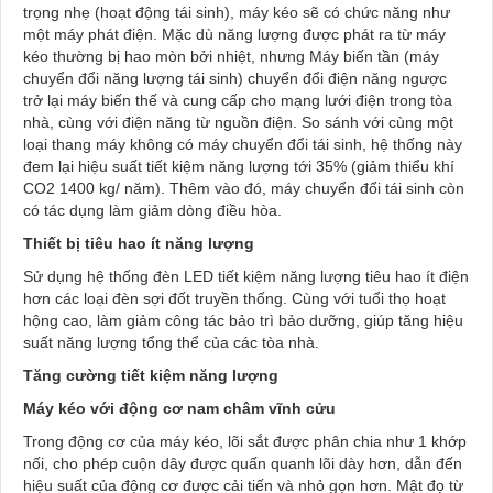
trọng nhẹ (hoạt động tái sinh), máy kéo sẽ có chức năng như
một máy phát điện. Mặc dù năng lượng được phát ra từ máy
kéo thường bị hao mòn bởi nhiệt, nhưng Máy biến tần (máy
chuyển đổi năng lượng tái sinh) chuyển đổi điện năng ngược
trở lại máy biến thế và cung cấp cho mạng lưới điện trong tòa
nhà, cùng với điện năng từ nguồn điện. So sánh với cùng một
loại thang máy không có máy chuyển đổi tái sinh, hệ thống này
đem lại hiệu suất tiết kiệm năng lượng tới 35% (giảm thiểu khí
CO2 1400 kg/ năm). Thêm vào đó, máy chuyển đổi tái sinh còn
có tác dụng làm giảm dòng điều hòa.
Thiết bị tiêu hao ít năng lượng
Sử dụng hệ thống đèn LED tiết kiệm năng lượng tiêu hao ít điện
hơn các loại đèn sợi đốt truyền thống. Cùng với tuổi thọ hoạt
hộng cao, làm giảm công tác bảo trì bảo dưỡng, giúp tăng hiệu
suất năng lượng tổng thể của các tòa nhà.
Tăng cường tiết kiệm năng lượng
Máy kéo với động cơ nam châm vĩnh cửu
Trong động cơ của máy kéo, lõi sắt được phân chia như 1 khớp
nối, cho phép cuộn dây được quấn quanh lõi dày hơn, dẫn đến
hiệu suất của động cơ được cải tiến và nhỏ gọn hơn. Mật đọ từ