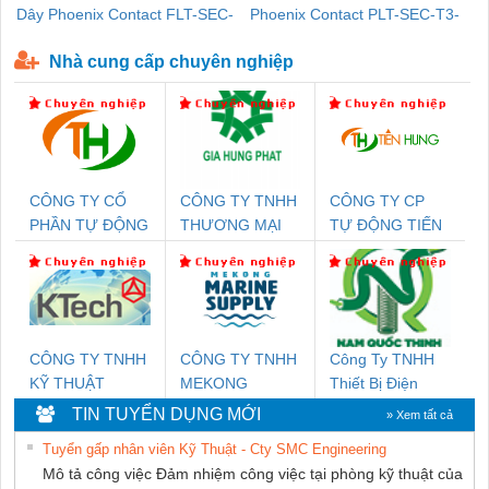
Dây Phoenix Contact FLT-SEC-
Phoenix Contact PLT-SEC-T3-
P-T1-3S-440/35-FM - 2908264
230-FM-PT - 2907928
Nhà cung cấp chuyên nghiệp
CÔNG TY CỔ
CÔNG TY TNHH
CÔNG TY CP
PHẦN TỰ ĐỘNG
THƯƠNG MẠI
TỰ ĐỘNG TIẾN
TIẾN HƯNG
DỊCH VỤ KỸ
HƯNG
THUẬT ĐIỆN CƠ
GIA HƯNG
PHÁT
CÔNG TY TNHH
CÔNG TY TNHH
Công Ty TNHH
KỸ THUẬT
MEKONG
Thiết Bị Điện
KTECH VIỆT
MARINE
Nam Quốc Thịnh
TIN TUYỂN DỤNG MỚI
» Xem tất cả
NAM
SUPPLY
Tuyển gấp nhân viên Kỹ Thuật - Cty SMC Engineering
Mô tả công việc Đảm nhiệm công việc tại phòng kỹ thuật của