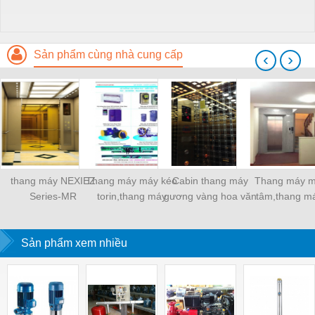
Sản phẩm cùng nhà cung cấp
‹
›
thang máy NEXIEZ
Thang máy máy kéo
Cabin thang máy
Thang máy m
Series-MR
torin,thang máy
gương vàng hoa văn
tâm,thang m
mitsubishi
mitsubishi
Sản phẩm xem nhiều