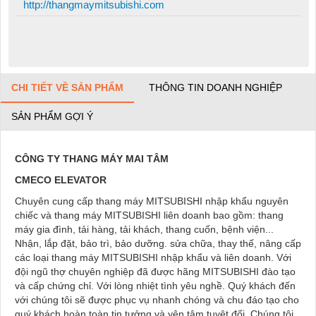
http://thangmaymitsubishi.com
CHI TIẾT VỀ SẢN PHẨM
THÔNG TIN DOANH NGHIỆP
SẢN PHẨM GỢI Ý
CÔNG TY THANG MÁY MAI TÂM
CMECO ELEVATOR
Chuyên cung cấp thang máy MITSUBISHI nhập khẩu nguyên
chiếc và thang máy MITSUBISHI liên doanh bao gồm: thang
máy gia đình, tải hàng, tải khách, thang cuốn, bệnh viện...
Nhận, lắp đặt, bảo trì, bảo dưỡng. sửa chữa, thay thế, nâng cấp
các loại thang máy MITSUBISHI nhập khẩu và liên doanh. Với
đội ngũ thợ chuyên nghiệp đã được hãng MITSUBISHI đào tạo
và cấp chứng chỉ. Với lòng nhiệt tình yêu nghề. Quý khách đến
với chúng tôi sẽ được phục vụ nhanh chóng và chu đáo tạo cho
quý khách hoàn toàn tin tưởng và yên tâm tuyệt đối. Chúng tôi