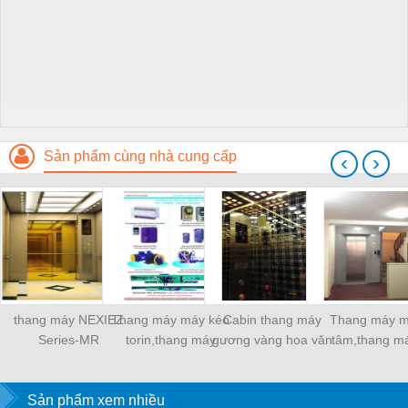
Sản phẩm cùng nhà cung cấp
‹
›
thang máy NEXIEZ
Thang máy máy kéo
Cabin thang máy
Thang máy m
Series-MR
torin,thang máy
gương vàng hoa văn
tâm,thang m
mitsubishi
mitsubishi
Sản phẩm xem nhiều