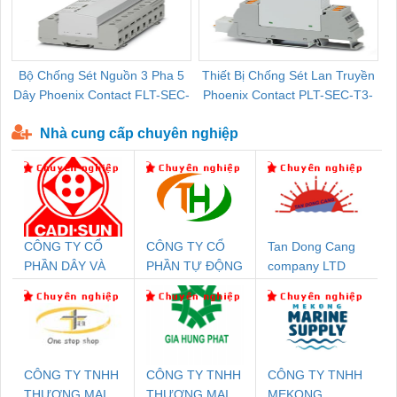
Bộ Chống Sét Nguồn 3 Pha 5
Thiết Bị Chống Sét Lan Truyền
B
Dây Phoenix Contact FLT-SEC-
Phoenix Contact PLT-SEC-T3-
P-T1-3S-440/35-FM - 2908264
230-FM-PT - 2907928
Nhà cung cấp chuyên nghiệp
CÔNG TY CỔ
CÔNG TY CỔ
Tan Dong Cang
PHẦN DÂY VÀ
PHẦN TỰ ĐỘNG
company LTD
CÁP ĐIỆN
TIẾN HƯNG
THƯỢNG ĐÌNH
CÔNG TY TNHH
CÔNG TY TNHH
CÔNG TY TNHH
THƯƠNG MẠI
THƯƠNG MẠI
MEKONG