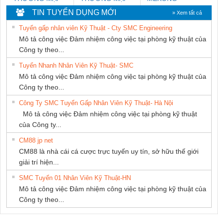
THIÊN ÂN VIỆT
DỊCH VỤ KỸ
MARINE
TIN TUYỂN DỤNG MỚI
» Xem tất cả
NAM
THUẬT ĐIỆN CƠ
SUPPLY
Tuyển gấp nhân viên Kỹ Thuật - Cty SMC Engineering
GIA HƯNG
Mô tả công việc Đảm nhiệm công việc tại phòng kỹ thuật của
PHÁT
Công ty theo...
Tuyển Nhanh Nhân Viên Kỹ Thuật- SMC
Mô tả công việc Đảm nhiệm công việc tại phòng kỹ thuật của
Công ty theo...
Công Ty SMC Tuyển Gấp Nhân Viên Kỹ Thuật- Hà Nội
Mô tả công việc Đảm nhiệm công việc tại phòng kỹ thuật
của Công ty...
CM88 jp net
CM88 là nhà cái cá cược trực tuyến uy tín, sở hữu thế giới
giải trí hiện...
SMC Tuyển 01 Nhân Viên Kỹ Thuật-HN
Mô tả công việc Đảm nhiệm công việc tại phòng kỹ thuật của
Công ty theo...