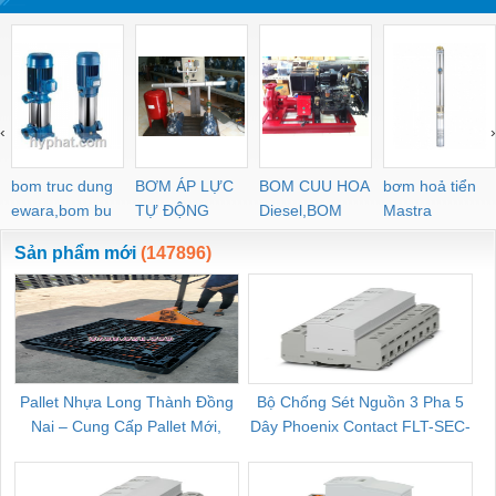
‹
›
bom truc dung
BƠM ÁP LỰC
BOM CUU HOA
bơm hoả tiển
ewara,bom bu
TỰ ĐỘNG
Diesel,BOM
Mastra
ewara
CHUA CHAY
Sản phẩm mới
(147896)
Pallet Nhựa Long Thành Đồng
Bộ Chống Sét Nguồn 3 Pha 5
Nai – Cung Cấp Pallet Mới,
Dây Phoenix Contact FLT-SEC-
C
Pallet Cũ Giá Tốt
P-T1-3S-264/50-FM - 2909589