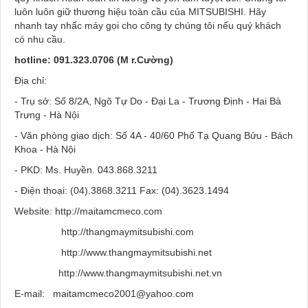
luôn luôn giữ thương hiệu toàn cầu của MITSUBISHI. Hãy
nhanh tay nhấc máy gọi cho công ty chúng tôi nếu quý khách
có nhu cầu.
hotline: 091.323.0706 (M
r.Cường)
Địa chỉ:
- Trụ sở: Số 8/2A, Ngõ Tự Do - Đại La - Trương Định - Hai Bà
Trưng - Hà Nội
- Văn phòng giao dịch: Số 4A - 40/60 Phố Tạ Quang Bửu - Bách
Khoa - Hà Nội
- PKD: Ms. Huyền. 043.868.3211­
- Điện thoại: (04).3868.3211 Fax: (04).3623.1494
Website: http://maitamcmeco.com
http://thangmaymitsubishi.com
http://www.thangmaymitsubishi.net
http://www.thangmaymitsubishi.net.vn
E-mail: maitamcmeco2001@yahoo.com