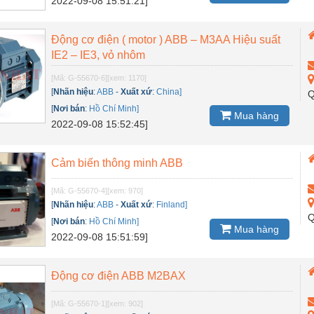
2022-09-08 15:51:21]
Động cơ điện ( motor ) ABB – M3AA Hiệu suất
IE2 – IE3, vỏ nhôm
[Mã: G-55670-6]
[xem: 1170]
[
Nhãn hiệu
:
ABB
-
Xuất xứ
:
China]
Q
[
Nơi bán
:
Hồ Chí Minh]
Mua hàng
2022-09-08 15:52:45]
Cảm biến thông minh ABB
[Mã: G-55670-4]
[xem: 970]
[
Nhãn hiệu
:
ABB
-
Xuất xứ
:
Finland]
Q
[
Nơi bán
:
Hồ Chí Minh]
Mua hàng
2022-09-08 15:51:59]
Động cơ điện ABB M2BAX
[Mã: G-55670-1]
[xem: 902]