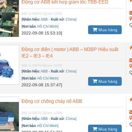
Động cơ ABB kết hợp giảm tốc TBB-EED
[Mã: G-55670-7]
[xem: 1324]
[
Nhãn hiệu
:
ABB
-
Xuất xứ
:
China]
Q
[
Nơi bán
:
Hồ Chí Minh]
Mua hàng
2022-09-08 15:53:10]
Động cơ điện ( motor ) ABB – M3BP Hiệu suất
IE2 – IE3 – IE4
[Mã: G-55670-8]
[xem: 1279]
[
Nhãn hiệu
:
ABB
-
Xuất xứ
:
China]
Q
[
Nơi bán
:
Hồ Chí Minh]
Mua hàng
2022-09-08 15:37:47]
Động cơ chống cháy nổ ABB
[Mã: G-55670-3]
[xem: 1248]
[
Nhãn hiệu
:
ABB
-
Xuất xứ
:
China]
Q
[
Nơi bán
:
Hồ Chí Minh]
Mua hàng