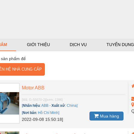
HẨM
GIỚI THIỆU
DỊCH VỤ
TUYỂN DỤNG
 sản phẩm để
N HỆ NHÀ CUNG CẤP
Motor ABB
[Mã: G-55670-2]
[xem: 1396]
[
Nhãn hiệu
:
ABB
-
Xuất xứ
:
China]
Q
[
Nơi bán
:
Hồ Chí Minh]
Mua hàng
2022-09-08 15:50:18]