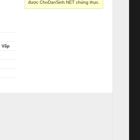
được ChoDanSinh.NET chứng thực.
ò Vấp