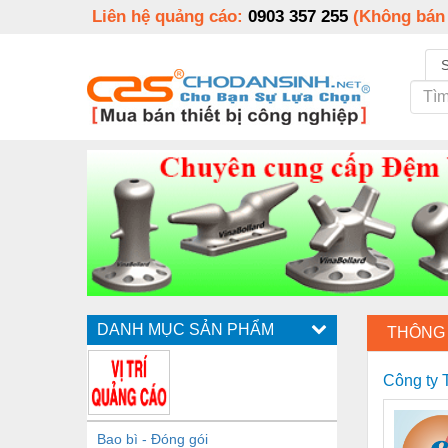
Liên hệ quảng cáo:
0903 357 255
(Không bán
DANH MỤC SẢN PHẨM
THÔNG 
Công ty
Bao bì - Đóng gói