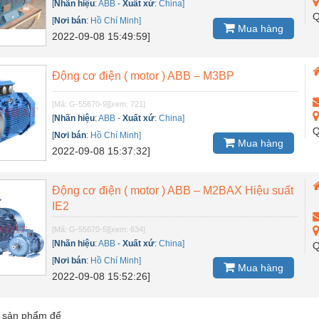
[
Nhãn hiệu
:
ABB
-
Xuất xứ
:
China]
Q
[
Nơi bán
:
Hồ Chí Minh]
Mua hàng
2022-09-08 15:49:59]
Động cơ điện ( motor ) ABB – M3BP
[Mã: G-55670-9]
[xem: 721]
[
Nhãn hiệu
:
ABB
-
Xuất xứ
:
China]
Q
[
Nơi bán
:
Hồ Chí Minh]
Mua hàng
2022-09-08 15:37:32]
Động cơ điện ( motor ) ABB – M2BAX Hiệu suất
IE2
[Mã: G-55670-5]
[xem: 634]
[
Nhãn hiệu
:
ABB
-
Xuất xứ
:
China]
Q
[
Nơi bán
:
Hồ Chí Minh]
Mua hàng
2022-09-08 15:52:26]
 sản phẩm để