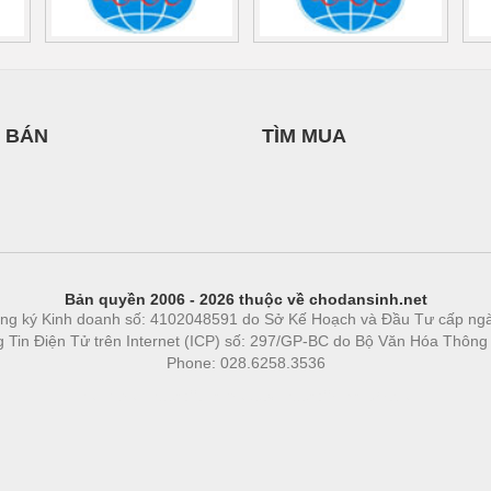
 BÁN
TÌM MUA
Bản quyền 2006 - 2026 thuộc về chodansinh.net
ng ký Kinh doanh số: 4102048591 do Sở Kế Hoạch và Đầu Tư cấp ng
ng Tin Điện Tử trên Internet (ICP) số: 297/GP-BC do Bộ Văn Hóa Thông
Phone: 028.6258.3536
Phòng trọ
|
https://bdsgroup.vn
https://kqxs123.com