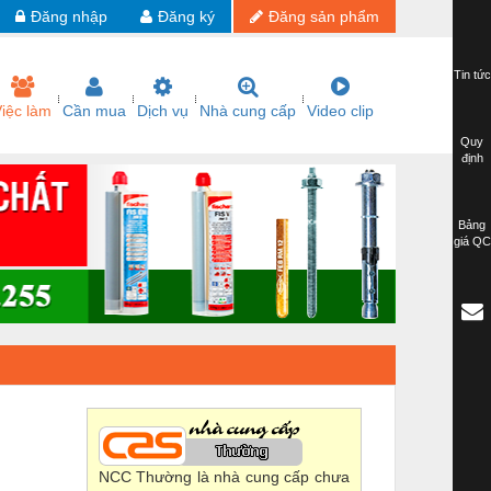
Đăng nhập
Đăng ký
Đăng sản phẩm
Tin tức
iệc làm
Cần mua
Dịch vụ
Nhà cung cấp
Video clip
Quy
định
Bảng
giá QC
NCC Thường là nhà cung cấp chưa