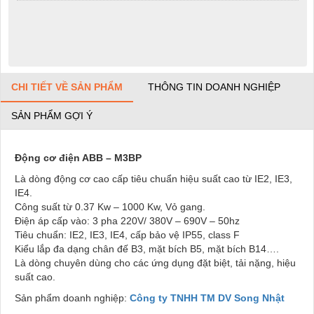
CHI TIẾT VỀ SẢN PHẨM
THÔNG TIN DOANH NGHIỆP
SẢN PHẨM GỢI Ý
Động cơ điện ABB – M3BP
Là dòng động cơ cao cấp tiêu chuẩn hiệu suất cao từ IE2, IE3,
IE4.
Công suất từ 0.37 Kw – 1000 Kw, Vỏ gang.
Điện áp cấp vào: 3 pha 220V/ 380V – 690V – 50hz
Tiêu chuẩn: IE2, IE3, IE4, cấp bảo vệ IP55, class F
Kiểu lắp đa dạng chân đế B3, mặt bích B5, mặt bích B14….
Là dòng chuyên dùng cho các ứng dụng đặt biệt, tải nặng, hiệu
suất cao.
Sản phẩm doanh nghiệp:
Công ty TNHH TM DV Song Nhật