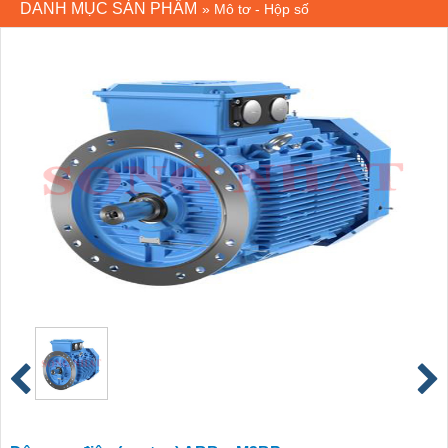
DANH MỤC SẢN PHẨM
»
Mô tơ - Hộp số