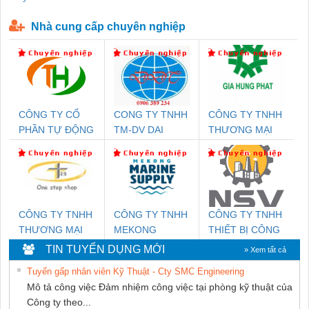
P-T1-3S-440/35-FM - 2908264
230-FM-PT - 2907928
Nhà cung cấp chuyên nghiệp
CÔNG TY CỔ
CONG TY TNHH
CÔNG TY TNHH
PHẦN TỰ ĐỘNG
TM-DV DAI
THƯƠNG MẠI
TIẾN HƯNG
DONG THANH
DỊCH VỤ KỸ
THUẬT ĐIỆN CƠ
GIA HƯNG
PHÁT
CÔNG TY TNHH
CÔNG TY TNHH
CÔNG TY TNHH
THƯƠNG MẠI
MEKONG
THIẾT BỊ CÔNG
THIÊN ÂN VIỆT
MARINE
NGHIỆP NIHON
TIN TUYỂN DỤNG MỚI
» Xem tất cả
NAM
SUPPLY
SETSUBI VIỆT
Tuyển gấp nhân viên Kỹ Thuật - Cty SMC Engineering
NAM
Mô tả công việc Đảm nhiệm công việc tại phòng kỹ thuật của
Công ty theo...