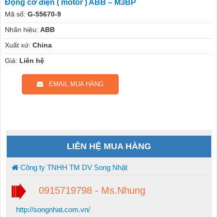
Động cơ điện ( motor ) ABB – M3BP
Mã số:
G-55670-9
Nhãn hiệu:
ABB
Xuất xứ:
China
Giá:
Liên hệ
EMAIL MUA HÀNG
LIÊN HỆ MUA HÀNG
Công ty TNHH TM DV Song Nhật
0915719798 - Ms.Nhung
http://songnhat.com.vn/