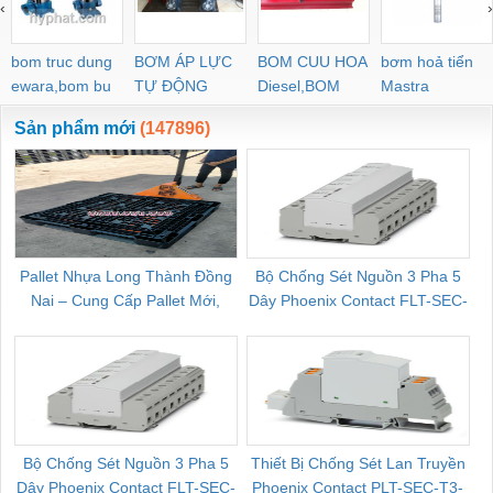
‹
›
bom truc dung
BƠM ÁP LỰC
BOM CUU HOA
bơm hoả tiển
ewara,bom bu
TỰ ĐỘNG
Diesel,BOM
Mastra
ewara
CHUA CHAY
Sản phẩm mới
(147896)
Pallet Nhựa Long Thành Đồng
Bộ Chống Sét Nguồn 3 Pha 5
Nai – Cung Cấp Pallet Mới,
Dây Phoenix Contact FLT-SEC-
C
Pallet Cũ Giá Tốt
P-T1-3S-264/50-FM - 2909589
Bộ Chống Sét Nguồn 3 Pha 5
Thiết Bị Chống Sét Lan Truyền
B
Dây Phoenix Contact FLT-SEC-
Phoenix Contact PLT-SEC-T3-