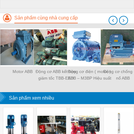
Sản phẩm cùng nhà cung cấp
‹
›
Motor ABB
Động cơ ABB kết hợp
Động cơ điện ( motor )
Động cơ chống 
giảm tốc TBB-EED
ABB – M3BP Hiệu suất
nổ ABB
IE2 – IE3 – IE4
Sản phẩm xem nhiều