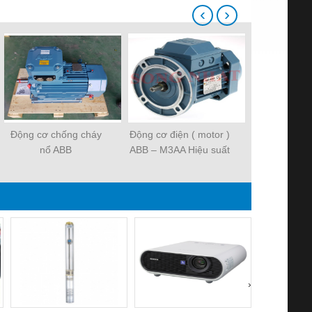
‹
›
Động cơ chống cháy
Động cơ điện ( motor )
Cảm biến th
nổ ABB
ABB – M3AA Hiệu suất
AB
IE2 – IE3, vỏ nhôm
›