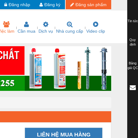
Đăng nhập
Đăng ký
Đăng sản phẩm
Tin tức
iệc làm
Cần mua
Dịch vụ
Nhà cung cấp
Video clip
Quy
định
Bảng
giá QC
LIÊN HỆ MUA HÀNG