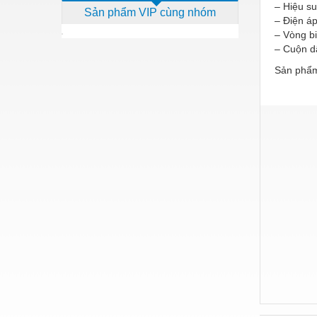
– Hiệu su
Sản phẩm VIP cùng nhóm
Dịch vụ - Thi công
– Điện á
– Vòng b
Điện công nghiệp
– Cuộn dâ
Điện gia dụng
Sản phẩm
Điện Lạnh
Đóng tàu Thiết bị
Đúc chính xác Thiết bị
Dụng cụ cầm tay
Dụng cụ cắt gọt
Dụng cụ điện
Dụng cụ đo
Gỗ - Trang thiết bị
Hàn cắt - Thiết bị