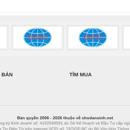
0AC/2.5KVA/PT
- 1133819
24UC/ESL4/3X1/1X2/B
 1136815
 BÁN
TÌM MUA
Bản quyền 2006 - 2026 thuộc về chodansinh.net
ng ký Kinh doanh số: 4102048591 do Sở Kế Hoạch và Đầu Tư cấp ng
ng Tin Điện Tử trên Internet (ICP) số: 297/GP-BC do Bộ Văn Hóa Thông