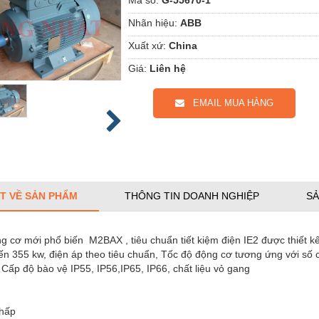
Nhãn hiệu:
ABB
Xuất xứ:
China
Giá:
Liên hệ
EMAIL MUA HÀNG
ẾT VỀ SẢN PHẨM
THÔNG TIN DOANH NGHIỆP
SẢ
 cơ mới phổ biến M2BAX , tiêu chuẩn tiết kiệm điện IE2 được thiết kế
n 355 kw, điện áp theo tiêu chuẩn, Tốc độ động cơ tương ứng với số cự
ấp độ bào vệ IP55, IP56,IP65, IP66, chất liệu vỏ gang
thấp