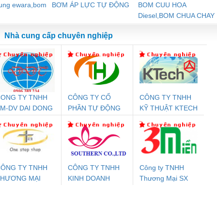
dung ewara,bom
BƠM ÁP LỰC TỰ ĐỘNG
BOM CUU HOA
Diesel,BOM CHUA CHAY
Nhà cung cấp chuyên nghiệp
ONG TY TNHH
CÔNG TY CỔ
CÔNG TY TNHH
Đệm An Toàn
Rơ Le An Toàn
Bộ Lặp Tín Hiệu
Rơ
M-DV DAI DONG
PHẦN TỰ ĐỘNG
KỸ THUẬT KTECH
nix Contact
Phoenix Contact
PROFIBUS Phoenix
Pho
THANH
TIẾN HƯNG
VIỆT NAM
PC20-1NO-
PSR-SCP-
Contact PSI-REP-
298
24DC-SP -
24UC/ESL4/3X1/1X2/B
PROFIBUS/12MB -
700578
- 2981059
2708863
24DC
ÔNG TY TNHH
CÔNG TY TNHH
Công ty TNHH
THƯƠNG MẠI
KINH DOANH
Thương Mại SX
ưu Điện AC
Mô-đun Ắc Quy UPS
Rơ Le An Toàn
Bộ g
HIÊN ÂN VIỆT
DỊCH VỤ XNK
Ba Miền
 Suất Cao
Phoenix Contact
Phoenix Contact
NAM
PHƯƠNG NAM
nix Contact
QUINT-HP-
2981059 – PSR-
TRAN
INT-HP-
BAT/PB/48DC/7.0AH/PT
SCP-
1K5 H