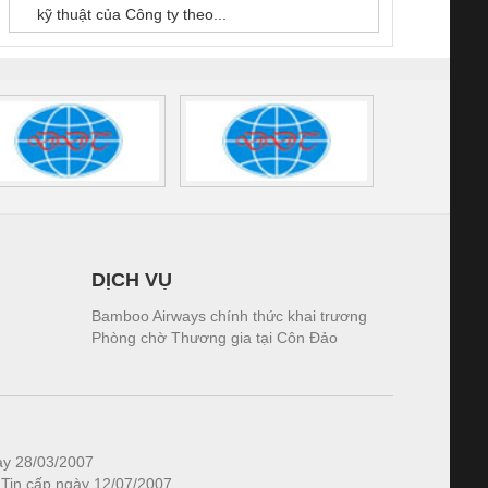
kỹ thuật của Công ty theo...
1K5.4
DỊCH VỤ
Bamboo Airways chính thức khai trương
Phòng chờ Thương gia tại Côn Đảo
ày 28/03/2007
 Tin cấp ngày 12/07/2007