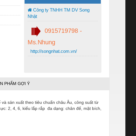
Công ty TNHH TM DV Song
Nhật
0915719798 -
Ms.Nhung
http://songnhat.com.vn/
N PHẨM GỢI Ý
 và sản xuất theo tiêu chuẩn châu Âu, công suất từ
c: 2, 4, 6, kiểu lắp rắp đa dạng: chân đế, mặt bích,