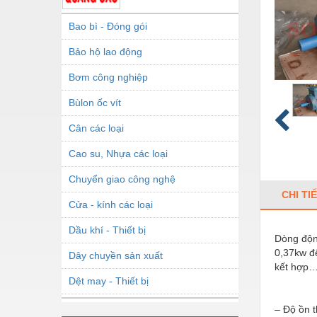
Bao bì - Đóng gói
Bảo hộ lao động
Bơm công nghiệp
Bùlon ốc vít
Cân các loại
Cao su, Nhựa các loại
Chuyển giao công nghệ
CHI TI
Cửa - kính các loại
Dầu khí - Thiết bị
Dòng động
0,37kw đế
Dây chuyền sản xuất
kết hợp…C
Dệt may - Thiết bị
Dầu mỡ công nghiệp
– Độ ồn 