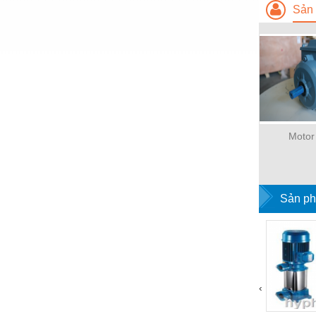
Hóa chất-Trang thiết bị
Sản 
Kệ công nghiệp
Khí nén - Thiết bị
Khuôn mẫu - Phụ tùng
Lọc công nghiệp
Máy công cụ - Phụ tùng
Motor
Mỏ - Trang thiết bị
Mô tơ - Hộp số
Sản ph
Môi trường - Thiết bị
Nâng hạ - Trang thiết bị
Nội - Ngoại thất - văn phòng
Nồi hơi - Trang thiết bị
‹
Nông nghiệp - Thiết bị