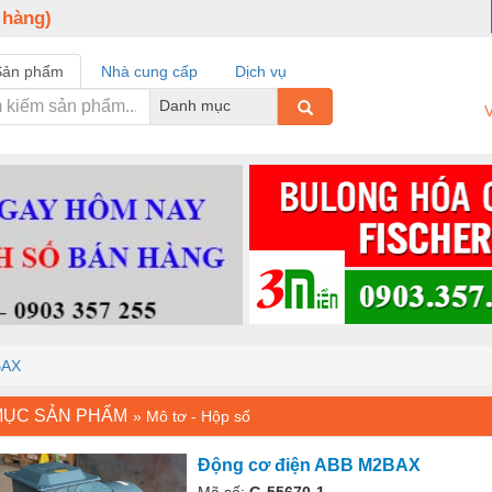
 hàng)
Sản phẩm
Nhà cung cấp
Dịch vụ
Danh mục
V
BAX
MỤC SẢN PHẨM
»
Mô tơ - Hộp số
Động cơ điện ABB M2BAX
Mã số:
G-55670-1