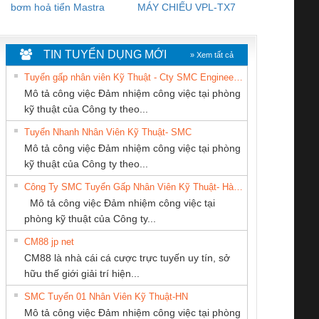
bơm hoả tiển Mastra
MÁY CHIẾU VPL-TX7
BOM DINH
WHITE
TIN TUYỂN DỤNG MỚI
» Xem tất cả
Tuyển gấp nhân viên Kỹ Thuật - Cty SMC Engineering
Mô tả công việc Đảm nhiệm công việc tại phòng
kỹ thuật của Công ty theo...
Tuyển Nhanh Nhân Viên Kỹ Thuật- SMC
CÔNG TY TNHH
CÔNG TY TNHH
Tan Dong Cang
 Le An Toàn
Bộ giám sát chuỗi
Bộ giám sát dòng
Bộ ng
Mô tả công việc Đảm nhiệm công việc tại phòng
THIẾT BỊ CÔNG
THƯƠNG MẠI
company LTD
enix Contact
tấm pin
điện chuỗi
ray W
kỹ thuật của Công ty theo...
NGHIỆP NIHON
DỊCH VỤ KỸ
6960 – PSR-
TRANSCLINIC 16I+
TRANSCLINIC 16I+
BAS 
Công Ty SMC Tuyển Gấp Nhân Viên Kỹ Thuật- Hà Nội
SETSUBI VIỆT
THUẬT ĐIỆN CƠ
SCP-
1K5 L (2433950000)
(2008130000)
(28
Mô tả công việc Đảm nhiệm công việc tại
NAM
GIA HƯNG PHÁT
/FSP/2X1/1X2
phòng kỹ thuật của Công ty...
CM88 jp net
CÔNG TY CỔ
CÔNG TY TNHH
Cty TNHH TM QC
CM88 là nhà cái cá cược trực tuyến uy tín, sở
PHẦN DÂY VÀ
MEKONG MARINE
Ba Miền
iám sát chuỗi
Bộ chỉnh lưu nguồn
Nẹp nhôm chống
Bộ c
hữu thế giới giải trí hiện...
CÁP ĐIỆN
SUPPLY
tấm pin
điện TRANSCLINIC
trơn Đà Nẵng
giám 
THƯỢNG ĐÌNH
SMC Tuyển 01 Nhân Viên Kỹ Thuật-HN
SCLINIC 16I+
BKE 1K5.4
Sola
Mô tả công việc Đảm nhiệm công việc tại phòng
 (2502520000)
(7791400879)2. Giá
TRAN