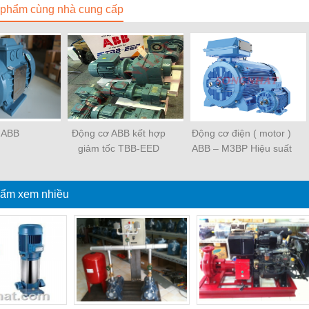
phẩm cùng nhà cung cấp
 ABB
Động cơ ABB kết hợp
Động cơ điện ( motor )
giảm tốc TBB-EED
ABB – M3BP Hiệu suất
IE2 – IE3 – IE4
ẩm xem nhiều