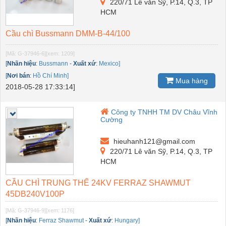
220/71 Lê văn Sỹ, P.14, Q.3, TP
HCM
Cầu chì Bussmann DMM-B-44/100
[Mã: G-37946-6]
[xem: 1209]
[
Nhãn hiệu
:
Bussmann
-
Xuất xứ
:
Mexico]
[
Nơi bán
:
Hồ Chí Minh]
Mua hàng
2018-05-28 17:33:14]
Công ty TNHH TM DV Châu Vĩnh
Cường
hieuhanh121@gmail.com
220/71 Lê văn Sỹ, P.14, Q.3, TP
HCM
CẦU CHÌ TRUNG THẾ 24KV FERRAZ SHAWMUT
45DB240V100P
[Mã: G-37946-9]
[xem: 1176]
[
Nhãn hiệu
:
Ferraz Shawmut
-
Xuất xứ
:
Hungary]