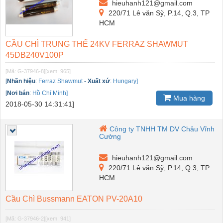
hieuhanh121@gmail.com
220/71 Lê văn Sỹ, P.14, Q.3, TP
HCM
CẦU CHÌ TRUNG THẾ 24KV FERRAZ SHAWMUT
45DB240V100P
[Mã: G-37946-8]
[xem: 965]
[
Nhãn hiệu
:
Ferraz Shawmut
-
Xuất xứ
:
Hungary]
[
Nơi bán
:
Hồ Chí Minh]
Mua hàng
2018-05-30 14:31:41]
Công ty TNHH TM DV Châu Vĩnh
Cường
hieuhanh121@gmail.com
220/71 Lê văn Sỹ, P.14, Q.3, TP
HCM
Cầu Chì Bussmann EATON PV-20A10
[Mã: G-37946-2]
[xem: 941]