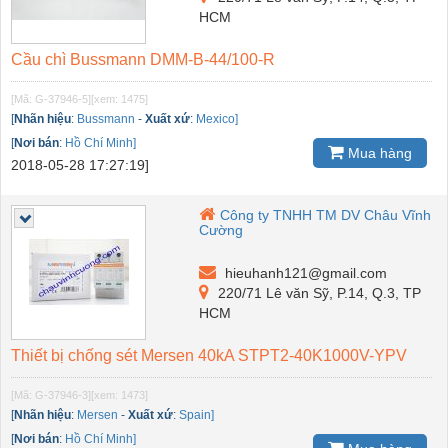
HCM
Cầu chì Bussmann DMM-B-44/100-R
[Mã: G-37946-5]
[xem: 1475]
[
Nhãn hiệu
:
Bussmann
-
Xuất xứ
:
Mexico]
[
Nơi bán
:
Hồ Chí Minh]
Mua hàng
2018-05-28 17:27:19]
Công ty TNHH TM DV Châu Vĩnh
Cường
hieuhanh121@gmail.com
220/71 Lê văn Sỹ, P.14, Q.3, TP
HCM
Thiết bị chống sét Mersen 40kA STPT2-40K1000V-YPV
[Mã: G-37946-3]
[xem: 1473]
[
Nhãn hiệu
:
Mersen
-
Xuất xứ
:
Spain]
[
Nơi bán
:
Hồ Chí Minh]