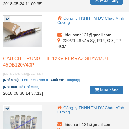
Mua hàng
2018-05-24 11:00:35]
Công ty TNHH TM DV Châu Vĩnh
Cường
hieuhanh121@gmail.com
220/71 Lê văn Sỹ, P.14, Q.3, TP
HCM
CẦU CHÌ TRUNG THẾ 12KV FERRAZ SHAWMUT
45DB120V40P
[Mã: G-37946-10]
[xem: 1441]
[
Nhãn hiệu
:
Ferraz Shawmut
-
Xuất xứ
:
Hungary]
[
Nơi bán
:
Hồ Chí Minh]
Mua hàng
2018-05-30 14:37:12]
Công ty TNHH TM DV Châu Vĩnh
Cường
hieuhanh121@gmail.com