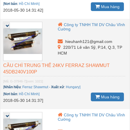
[
Nơi bán
:
Hồ Chí Minh]
Mua hàng
2018-05-30 14:31:42]
Công ty TNHH TM DV Châu Vĩnh
Cường
hieuhanh121@gmail.com
220/71 Lê văn Sỹ, P.14, Q.3, TP
HCM
CẦU CHÌ TRUNG THẾ 24KV FERRAZ SHAWMUT
45DB240V100P
[Mã: G-37946-7]
[xem: 1021]
[
Nhãn hiệu
:
Ferraz Shawmut
-
Xuất xứ
:
Hungary]
[
Nơi bán
:
Hồ Chí Minh]
Mua hàng
2018-05-30 14:31:37]
Công ty TNHH TM DV Châu Vĩnh
Cường