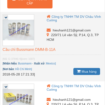
CẤP
Công ty TNHH TM DV Châu Vĩnh
Cường
hieuhanh121@gmail.com
220/71 Lê văn Sỹ, P.14, Q.3, TP
HCM
Cầu chì Bussmann DMM-B-11A
[Mã: G-37946-4]
[xem: 1587]
[
Nhãn hiệu
:
Bussmann
-
Xuất xứ
:
Mexico]
[
Nơi bán
:
Hồ Chí Minh]
Mua hàng
2018-05-28 17:21:33]
Công ty TNHH TM DV Châu Vĩnh
Cường
hieuhanh121@gmail.com
220/71 Lê văn Sỹ, P.14, Q.3, TP