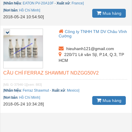
[
Nhãn hiệu
:
EATON PV-20A10F
-
Xuất xứ
:
France]
[
Nơi bán
:
Hồ Chí Minh]
Mua hàng
2018-05-24 10:54:50]
Công ty TNHH TM DV Châu Vĩnh
Cường
hieuhanh121@gmail.com
220/71 Lê văn Sỹ, P.14, Q.3, TP
HCM
CẦU CHÌ FERRAZ SHAWMUT NDZGG50V2
[Mã: G-37946-1]
[xem: 883]
[
Nhãn hiệu
:
Ferraz Shawmut
-
Xuất xứ
:
Mexico]
[
Nơi bán
:
Hồ Chí Minh]
Mua hàng
2018-05-24 10:34:28]