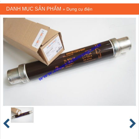
DANH MỤC SẢN PHẨM
»
Dụng cụ điện