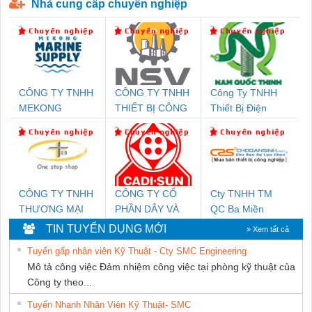
Nhà cung cấp chuyên nghiệp
CÔNG TY TNHH
CÔNG TY TNHH
Công Ty TNHH
MEKONG
THIẾT BỊ CÔNG
Thiết Bị Điện
MARINE SUPPLY
NGHIỆP NIHON
Nam Quốc Thịnh
SETSUBI VIỆT
NAM
CÔNG TY TNHH
CÔNG TY CỔ
Cty TNHH TM
THƯƠNG MẠI
PHẦN DÂY VÀ
QC Ba Miền
THIÊN ÂN VIỆT
CÁP ĐIỆN
TIN TUYỂN DỤNG MỚI
» Xem tất cả
NAM
THƯỢNG ĐÌNH
Tuyển gấp nhân viên Kỹ Thuật - Cty SMC Engineering
Mô tả công việc Đảm nhiệm công việc tại phòng kỹ thuật của
Công ty theo...
Tuyển Nhanh Nhân Viên Kỹ Thuật- SMC