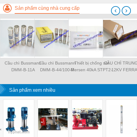
Sản phẩm cùng nhà cung cấp
‹
›
Cầu chì Bussmann
Cầu chì Bussmann
Thiết bị chống sét
CẦU CHÌ TRUN
DMM-B-11A
DMM-B-44/100-R
Mersen 40kA STPT2-
12KV FERR
40K1000V-YPV
SHAWMUT
45DB120V4
Sản phẩm xem nhiều
‹
›