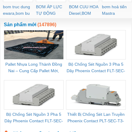
bom truc dung
BƠM ÁP LỰC
BOM CUU HOA
bơm hoả tiển
ewara,bom bu
TỰ ĐỘNG
Diesel,BOM
Mastra
ewara
CHUA CHAY
Sản phẩm mới
(147896)
Pallet Nhựa Long Thành Đồng
Bộ Chống Sét Nguồn 3 Pha 5
Nai – Cung Cấp Pallet Mới,
Dây Phoenix Contact FLT-SEC-
C
Pallet Cũ Giá Tốt
P-T1-3S-264/50-FM - 2909589
Bộ Chống Sét Nguồn 3 Pha 5
Thiết Bị Chống Sét Lan Truyền
B
Dây Phoenix Contact FLT-SEC-
Phoenix Contact PLT-SEC-T3-
P-T1-3S-440/35-FM - 2908264
230-FM-PT - 2907928