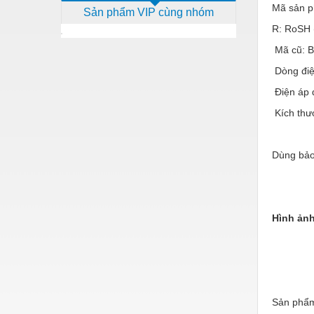
Mã sản 
Sản phẩm VIP cùng nhóm
Dịch vụ - Thi công
R: RoSH 
Điện công nghiệp
Mã cũ: 
Điện gia dụng
Dòng điệ
Điện Lạnh
Điện áp 
Kích th
Đóng tàu Thiết bị
Đúc chính xác Thiết bị
Dùng bảo
Dụng cụ cầm tay
Dụng cụ cắt gọt
Dụng cụ điện
Hình ản
Dụng cụ đo
Gỗ - Trang thiết bị
Hàn cắt - Thiết bị
Sản phẩm