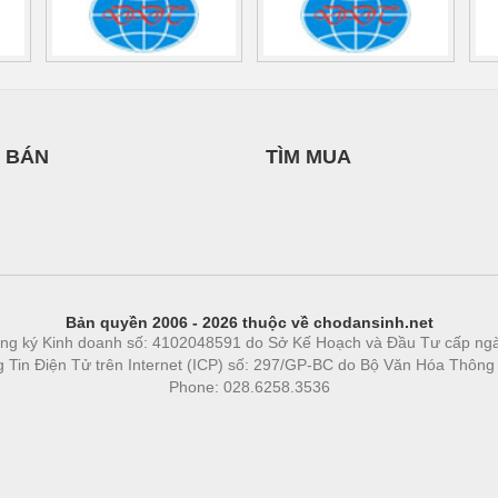
 BÁN
TÌM MUA
Bản quyền 2006 - 2026 thuộc về chodansinh.net
ng ký Kinh doanh số: 4102048591 do Sở Kế Hoạch và Đầu Tư cấp ng
ng Tin Điện Tử trên Internet (ICP) số: 297/GP-BC do Bộ Văn Hóa Thông
Phone: 028.6258.3536
Phòng trọ
|
https://bdsgroup.vn
https://kqxs123.com