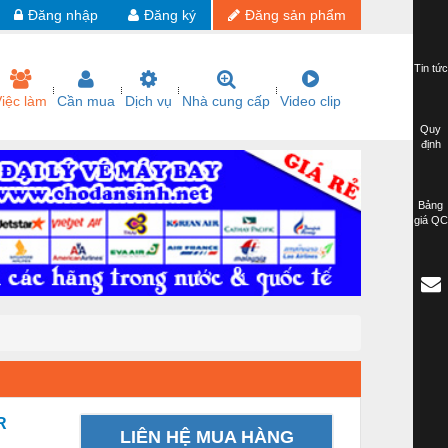
Đăng nhập
Đăng ký
Đăng sản phẩm
Tin tức
iệc làm
Cần mua
Dịch vụ
Nhà cung cấp
Video clip
Quy
định
Bảng
giá QC
R
LIÊN HỆ MUA HÀNG