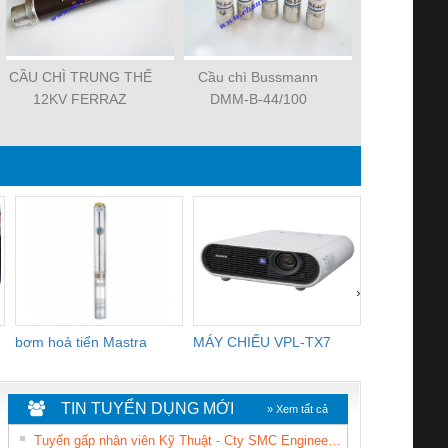
CẦU CHÌ TRUNG THẾ
Cầu chì Bussmann
CẦU CHÌ T
12KV FERRAZ
DMM-B-44/100
24KV F
SHAWMUT
SHAW
45DB120V40P
45DB240
›
bơm hoả tiển Mastra
MÁY CHIẾU VPL-TX7
BOM DINH
WHITE
TIN TUYỂN DỤNG MỚI
» Xem tất cả
Tuyển gấp nhân viên Kỹ Thuật - Cty SMC Engineering