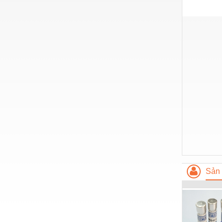
Hóa chất-Trang thiết bị
Kệ công nghiệp
Khí nén - Thiết bị
Khuôn mẫu - Phụ tùng
Lọc công nghiệp
Máy công cụ - Phụ tùng
Mỏ - Trang thiết bị
Mô tơ - Hộp số
Môi trường - Thiết bị
Nâng hạ - Trang thiết bị
Sản 
Nội - Ngoại thất - văn phòng
Nồi hơi - Trang thiết bị
Nông nghiệp - Thiết bị