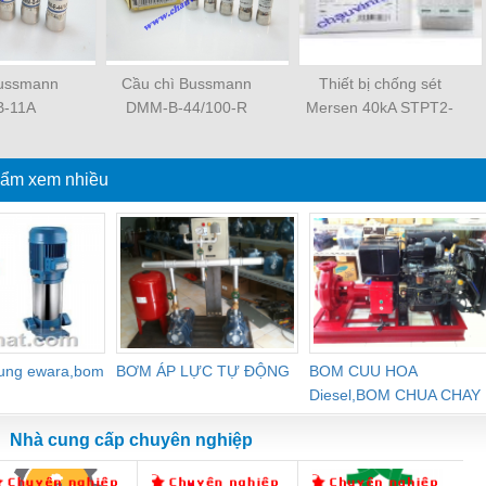
Bussmann
Cầu chì Bussmann
Thiết bị chống sét
-11A
DMM-B-44/100-R
Mersen 40kA STPT2-
40K1000V-YPV
ẩm xem nhiều
dung ewara,bom
BƠM ÁP LỰC TỰ ĐỘNG
BOM CUU HOA
Diesel,BOM CHUA CHAY
Nhà cung cấp chuyên nghiệp