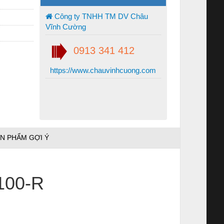
Công ty TNHH TM DV Châu
Vĩnh Cường
0913 341 412
https://www.chauvinhcuong.com
N PHẨM GỢI Ý
100-R