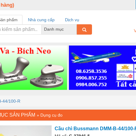
 hàng)
Sản phẩm
Nhà cung cấp
Dịch vụ
Danh mục
V
-44/100-R
MỤC SẢN PHẨM
»
Dụng cụ đo
Cầu chì Bussmann DMM-B-44/100-
Mã số:
G-37946-5