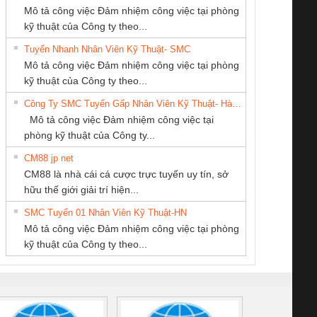
Mô tả công việc Đảm nhiệm công việc tại phòng
kỹ thuật của Công ty theo...
Tuyển Nhanh Nhân Viên Kỹ Thuật- SMC
CÔNG TY CỔ
CÔNG TY CP TỰ
Tan Dong Cang
 Le An Toàn
Bộ giám sát chuỗi
Bộ giám sát dòng
Bộ ng
Mô tả công việc Đảm nhiệm công việc tại phòng
PHẦN TỰ ĐỘNG
ĐỘNG TIẾN
company LTD
enix Contact
tấm pin
điện chuỗi
ray W
kỹ thuật của Công ty theo...
TIẾN HƯNG
HƯNG
6960 – PSR-
TRANSCLINIC 16I+
TRANSCLINIC 16I+
BAS 
Công Ty SMC Tuyển Gấp Nhân Viên Kỹ Thuật- Hà Nội
SCP-
1K5 L (2433950000)
(2008130000)
(28
Mô tả công việc Đảm nhiệm công việc tại
/FSP/2X1/1X2
phòng kỹ thuật của Công ty...
CM88 jp net
CÔNG TY TNHH
Công ty TNHH
Cty TNHH TM QC
CM88 là nhà cái cá cược trực tuyến uy tín, sở
MEKONG MARINE
Thương Mại SX
Ba Miền
iám sát chuỗi
Bộ chỉnh lưu nguồn
Nẹp nhôm chống
Bộ c
hữu thế giới giải trí hiện...
SUPPLY
Ba Miền
tấm pin
điện TRANSCLINIC
trơn Đà Nẵng
giám 
SMC Tuyển 01 Nhân Viên Kỹ Thuật-HN
SCLINIC 16I+
BKE 1K5.4
Sola
Mô tả công việc Đảm nhiệm công việc tại phòng
 (2502520000)
(7791400879)2. Giá
TRAN
kỹ thuật của Công ty theo...
1K5.4