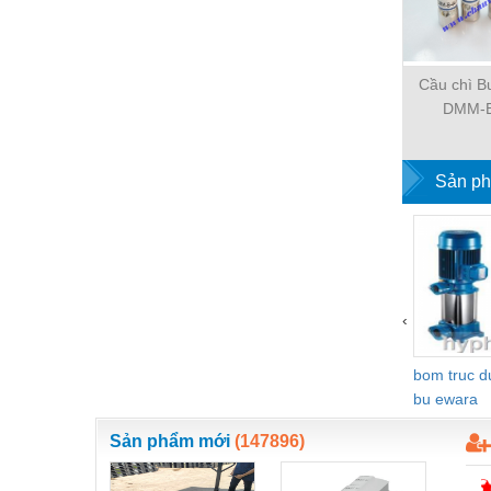
Nước-Vật tư thiết bị
Phốt cơ khí
Cầu chì 
Sắt, thép, inox các loại
DMM-B
Thí nghiệm-Trang thiết bị
Sản ph
Thiết bị chiếu sáng
Thiết bị chống sét
Thiết bị an ninh
Thiết bị công nghiệp
‹
Thiết bị công trình
bom truc 
Thiết bị điện
bu ewara
Thiết bị giáo dục
Sản phẩm mới
(147896)
Thiết bị khác