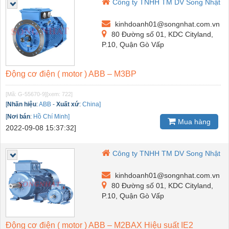
Công ty TNHH TM DV Song Nhật
kinhdoanh01@songnhat.com.vn
80 Đường số 01, KDC Cityland,
P.10, Quận Gò Vấp
Động cơ điện ( motor ) ABB – M3BP
[Mã: G-55670-9]
[xem: 722]
[
Nhãn hiệu
:
ABB
-
Xuất xứ
:
China]
[
Nơi bán
:
Hồ Chí Minh]
Mua hàng
2022-09-08 15:37:32]
Công ty TNHH TM DV Song Nhật
kinhdoanh01@songnhat.com.vn
80 Đường số 01, KDC Cityland,
P.10, Quận Gò Vấp
Động cơ điện ( motor ) ABB – M2BAX Hiệu suất IE2