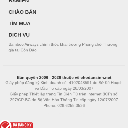
BAMIEN
CHÀO BÁN
TÌM MUA
DỊCH VỤ
Bamboo Airways chính thức khai trương Phòng chờ Thương
gia tại Côn Đảo
Bản quyền 2006 - 2026 thuộc về chodansinh.net
Giấy phép đăng ký Kinh doanh số: 4102048591 do Sở Kế Hoạch
và Đầu Tư cấp ngày 28/03/2007
Giấy phép Thiết lập trang Tin Điện Tử trên Internet (ICP) số:
297/GP-BC do Bộ Văn Hóa Thông Tin cấp ngày 12/07/2007
Phone: 028.6258.3536
Phòng trọ
|
https://bdsgroup.vn
https://kqxs123.com