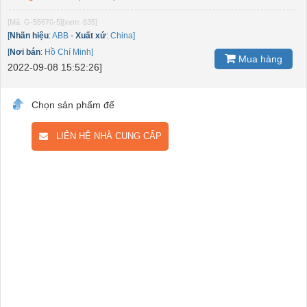
[Mã: G-55670-5]
[xem: 635]
[
Nhãn hiệu
:
ABB
-
Xuất xứ
:
China]
[
Nơi bán
:
Hồ Chí Minh]
Mua hàng
2022-09-08 15:52:26]
Chọn sản phẩm để
LIÊN HỆ NHÀ CUNG CẤP