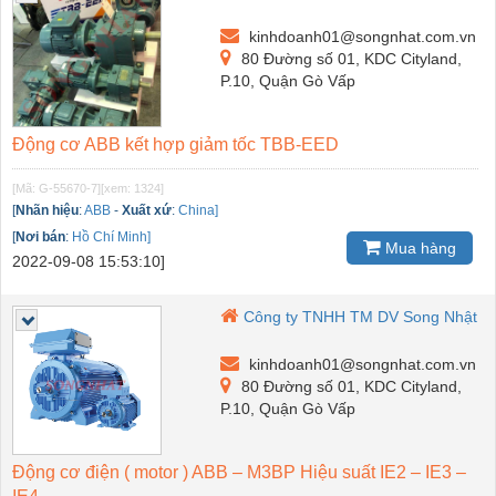
kinhdoanh01@songnhat.com.vn
80 Đường số 01, KDC Cityland,
P.10, Quận Gò Vấp
Động cơ ABB kết hợp giảm tốc TBB-EED
[Mã: G-55670-7]
[xem: 1324]
[
Nhãn hiệu
:
ABB
-
Xuất xứ
:
China]
[
Nơi bán
:
Hồ Chí Minh]
Mua hàng
2022-09-08 15:53:10]
Công ty TNHH TM DV Song Nhật
kinhdoanh01@songnhat.com.vn
80 Đường số 01, KDC Cityland,
P.10, Quận Gò Vấp
Động cơ điện ( motor ) ABB – M3BP Hiệu suất IE2 – IE3 –