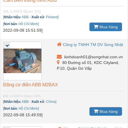
Cảm biến thông minh ABB
[Mã: G-55670-4]
[xem: 971]
[
Nhãn hiệu
:
ABB
-
Xuất xứ
:
Finland]
[
Nơi bán
:
Hồ Chí Minh]
Mua hàng
2022-09-08 15:51:59]
Công ty TNHH TM DV Song Nhật
kinhdoanh01@songnhat.com.vn
80 Đường số 01, KDC Cityland,
P.10, Quận Gò Vấp
Động cơ điện ABB M2BAX
[Mã: G-55670-1]
[xem: 903]
[
Nhãn hiệu
:
ABB
-
Xuất xứ
:
China]
[
Nơi bán
:
Hồ Chí Minh]
Mua hàng
2022-09-08 15:49:59]