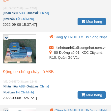
IE4
[Mã: G-55670-8]
[xem: 1280]
[
Nhãn hiệu
:
ABB
-
Xuất xứ
:
China]
[
Nơi bán
:
Hồ Chí Minh]
Mua hàng
2022-09-08 15:37:47]
Công ty TNHH TM DV Song Nhật
kinhdoanh01@songnhat.com.vn
80 Đường số 01, KDC Cityland,
P.10, Quận Gò Vấp
Động cơ chống cháy nổ ABB
[Mã: G-55670-3]
[xem: 1249]
[
Nhãn hiệu
:
ABB
-
Xuất xứ
:
China]
[
Nơi bán
:
Hồ Chí Minh]
Mua hàng
2022-09-08 15:51:21]
Công ty TNHH TM DV Song Nhật