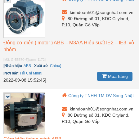
kinhdoanh01@songnhat.com.vn
80 Đường số 01, KDC Cityland,
P.10, Quận Gò Vấp
Động cơ điện ( motor ) ABB – M3AA Hiệu suất IE2 – IE3, vỏ
nhôm
[Mã: G-55670-6]
[xem: 1172]
[
Nhãn hiệu
:
ABB
-
Xuất xứ
:
China]
[
Nơi bán
:
Hồ Chí Minh]
Mua hàng
2022-09-08 15:52:45]
Công ty TNHH TM DV Song Nhật
kinhdoanh01@songnhat.com.vn
80 Đường số 01, KDC Cityland,
P.10, Quận Gò Vấp