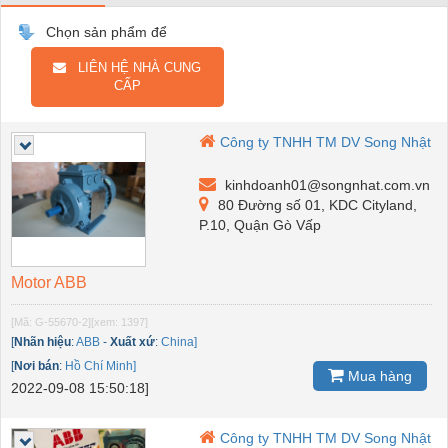
Chọn sản phẩm để
LIÊN HỆ NHÀ CUNG
CẤP
Công ty TNHH TM DV Song Nhật
kinhdoanh01@songnhat.com.vn
80 Đường số 01, KDC Cityland,
P.10, Quận Gò Vấp
Motor ABB
[Mã: G-55670-2]
[xem: 1397]
[
Nhãn hiệu
:
ABB
-
Xuất xứ
:
China]
[
Nơi bán
:
Hồ Chí Minh]
Mua hàng
2022-09-08 15:50:18]
Công ty TNHH TM DV Song Nhật