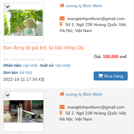
coong ty Binh Minh
mangkinhpolitivvn@gmail.com
Số 2, Ngõ 238 Hoàng Quốc Việt,
Hà Nội, Việt Nam
Bao đựng túi giá thể, túi bầu trồng cây
Giá:
100,000
vnđ
[Mã: G-41444-6]
[xem: 2873]
[
Nhãn hiệu
:
cập nhật
-
Xuất xứ
:
cập nhật]
[
Nơi bán
:
Hà Nội]
Mua hàng
2022-10-11 17:34:43]
coong ty Binh Minh
mangkinhpolitivvn@gmail.com
Số 2, Ngõ 238 Hoàng Quốc Việt,
Hà Nội, Việt Nam