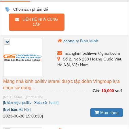
Chọn sản phẩm để
LIÊN HỆ NHÀ CUNG
CẤP
coong ty Binh Minh
mangkinhpolitivvn@gmail.com
Số 2, Ngõ 238 Hoàng Quốc Việt,
Hà Nội, Việt Nam
Màng nhà kính politiv israrel được tập đoàn Vingroup lựa
chọn sử dụng...
Giá:
10,000
vnđ
[Mã: G-41444-3]
[xem: 4905]
[
Nhãn hiệu
:
politiv
-
Xuất xứ
:
israel]
[
Nơi bán
:
Hà Nội]
Mua hàng
2023-06-30 15:03:30]