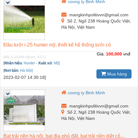
coong ty Binh Minh
mangkinhpolitivvn@gmail.com
Số 2, Ngõ 238 Hoàng Quốc Việt,
Hà Nội, Việt Nam
Đầu tưới i-25 hunter mỹ, thiết kế hệ thống tưới cỏ
Giá:
100,000
vnđ
[Mã: G-41444-5]
[xem: 4717]
[
Nhãn hiệu
:
Hunter
-
Xuất xứ
:
Mỹ]
[
Nơi bán
:
Hà Nội]
Mua hàng
2023-02-07 14:30:18]
coong ty Binh Minh
mangkinhpolitivvn@gmail.com
Số 2, Ngõ 238 Hoàng Quốc Việt,
Hà Nội, Việt Nam
Bạt trải nền hà nội, bạt địa phủ đất, bạt trải nền diệt cỏ,...