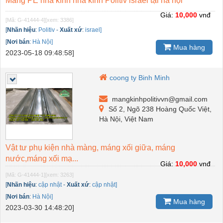
Màng PE nhà kính nhà kính Politiv israel tại hà nội
Giá:
10,000
vnđ
[Mã: G-41444-4]
[xem: 3386]
[
Nhãn hiệu
:
Politiv
-
Xuất xứ
:
israel]
[
Nơi bán
:
Hà Nội]
Mua hàng
2023-05-18 09:48:58]
coong ty Binh Minh
mangkinhpolitivvn@gmail.com
Số 2, Ngõ 238 Hoàng Quốc Việt,
Hà Nội, Việt Nam
Vật tư phụ kiện nhà màng, máng xối giữa, máng
nước,máng xối mạ...
Giá:
10,000
vnđ
[Mã: G-41444-1]
[xem: 3263]
[
Nhãn hiệu
:
cập nhật
-
Xuất xứ
:
cập nhật]
[
Nơi bán
:
Hà Nội]
Mua hàng
2023-03-30 14:48:20]