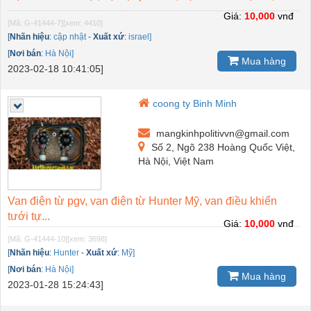
Giá:
10,000
vnđ
[Mã: G-41444-7]
[xem: 4410]
[
Nhãn hiệu
:
cập nhật
-
Xuất xứ
:
israel]
[
Nơi bán
:
Hà Nội]
Mua hàng
2023-02-18 10:41:05]
coong ty Binh Minh
mangkinhpolitivvn@gmail.com
Số 2, Ngõ 238 Hoàng Quốc Việt,
Hà Nội, Việt Nam
Van điện từ pgv, van điện từ Hunter Mỹ, van điều khiển
tưới tự...
Giá:
10,000
vnđ
[Mã: G-41444-10]
[xem: 3698]
[
Nhãn hiệu
:
Hunter
-
Xuất xứ
:
Mỹ]
[
Nơi bán
:
Hà Nội]
Mua hàng
2023-01-28 15:24:43]