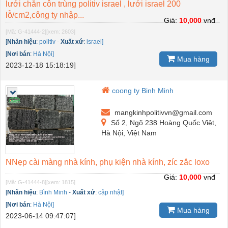
lưới chắn côn trùng politiv israel , lưới israel 200
lỗ/cm2,công ty nhập...
Giá:
10,000
vnđ
[Mã: G-41444-2]
[xem: 2603]
[
Nhãn hiệu
:
politiv
-
Xuất xứ
:
israel]
[
Nơi bán
:
Hà Nội]
Mua hàng
2023-12-18 15:18:19]
coong ty Binh Minh
mangkinhpolitivvn@gmail.com
Số 2, Ngõ 238 Hoàng Quốc Việt,
Hà Nội, Việt Nam
NNẹp cài màng nhà kính, phụ kiện nhà kính, zíc zắc loxo
Giá:
10,000
vnđ
[Mã: G-41444-8]
[xem: 1815]
[
Nhãn hiệu
:
Bình Minh
-
Xuất xứ
:
cập nhật]
[
Nơi bán
:
Hà Nội]
Mua hàng
2023-06-14 09:47:07]