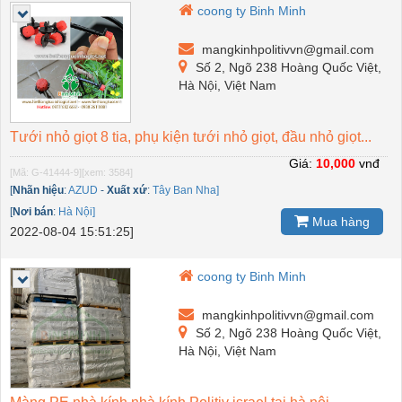
coong ty Binh Minh
mangkinhpolitivvn@gmail.com
Số 2, Ngõ 238 Hoàng Quốc Việt,
Hà Nội, Việt Nam
Tưới nhỏ giọt 8 tia, phụ kiện tưới nhỏ giọt, đầu nhỏ giọt...
Giá:
10,000
vnđ
[Mã: G-41444-9]
[xem: 3584]
[
Nhãn hiệu
:
AZUD
-
Xuất xứ
:
Tây Ban Nha]
[
Nơi bán
:
Hà Nội]
Mua hàng
2022-08-04 15:51:25]
coong ty Binh Minh
mangkinhpolitivvn@gmail.com
Số 2, Ngõ 238 Hoàng Quốc Việt,
Hà Nội, Việt Nam