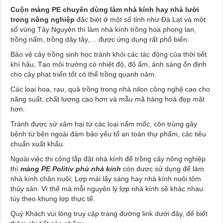
Cuộn màng PE chuyên dùng làm nhà kính hay nhà lưới
trong nông nghiệp
đặc biệt ở một số tỉnh như Đà Lạt và một
số vùng Tây Nguyên thì làm nhà kính trồng hoa phong lan,
trồng nấm, trồng dây tây,… được ứng dụng rất phổ biến.
Bảo vệ cây trồng sinh học tránh khỏi các tác động của thời tiết
khí hậu, Tạo môi trường có nhiệt độ, độ ẩm, ánh sáng ổn định
cho cây phat triển tốt có thể trồng quanh năm.
Các loại hoa, rau, quả trồng trong nhà nilon công nghệ cao cho
năng suất, chất lượng cao hơn và mẫu mã hàng hoá đẹp mặt
hơn.
Tránh được sử xâm hại từ các loại nấm mốc, côn trùng gây
bệnh từ bên ngoài đảm bảo yếu tố an toàn thự phẩm, các tiêu
chuẩn xuất khẩu.
Ngoài việc thi công lắp đặt nhà kính để trồng cây nông nghiệp
thì
màng PE Politiv phủ nhà kính
còn được sử dụng để làm
nhà kính chăn nuôi; Lợp mái lấy sáng hay nhà kính nuôi tôm
thủy sản. Vì thế mà mỗi nguyên lý lợp nhà kính sẽ khác nhau
tùy theo khung lợp thực tế.
Quý Khách vui lòng truy cập trang đường link dưới đây, để biết