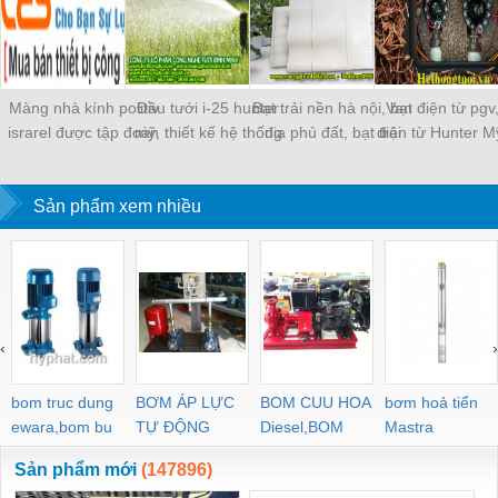
Màng nhà kính politiv
Đầu tưới i-25 hunter
Bạt trải nền hà nội, bạt
Van điện từ pgv
israrel được tập đoàn
mỹ, thiết kế hệ thống
địa phủ đất, bạt trải
điện từ Hunter M
Vingroup lựa chọn sử
tưới cỏ
nền diệt cỏ, màng phủ
điều khiển tưới t
dụng cho gần 100%
đất trong nhà màng
diện tích nhà kính nông
Sản phẩm xem nhiều
nghiệp công nghệ cao
Vineco trên toàn quốc.
‹
›
bom truc dung
BƠM ÁP LỰC
BOM CUU HOA
bơm hoả tiển
ewara,bom bu
TỰ ĐỘNG
Diesel,BOM
Mastra
ewara
CHUA CHAY
Sản phẩm mới
(147896)