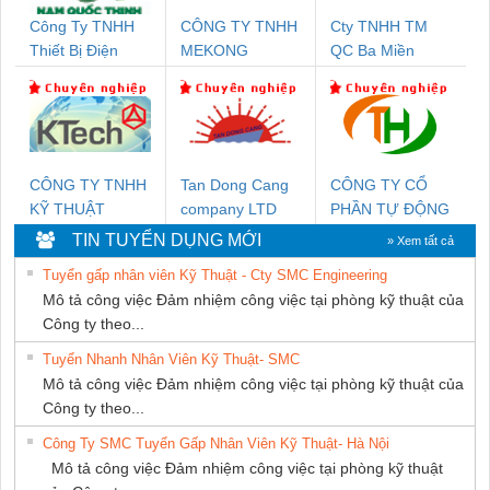
Công Ty TNHH
CÔNG TY TNHH
Cty TNHH TM
Thiết Bị Điện
MEKONG
QC Ba Miền
Nam Quốc Thịnh
MARINE
SUPPLY
CÔNG TY TNHH
Tan Dong Cang
CÔNG TY CỔ
KỸ THUẬT
company LTD
PHẦN TỰ ĐỘNG
KTECH VIỆT
TIẾN HƯNG
TIN TUYỂN DỤNG MỚI
» Xem tất cả
NAM
Tuyển gấp nhân viên Kỹ Thuật - Cty SMC Engineering
Mô tả công việc Đảm nhiệm công việc tại phòng kỹ thuật của
Công ty theo...
Tuyển Nhanh Nhân Viên Kỹ Thuật- SMC
Mô tả công việc Đảm nhiệm công việc tại phòng kỹ thuật của
Công ty theo...
Công Ty SMC Tuyển Gấp Nhân Viên Kỹ Thuật- Hà Nội
Mô tả công việc Đảm nhiệm công việc tại phòng kỹ thuật