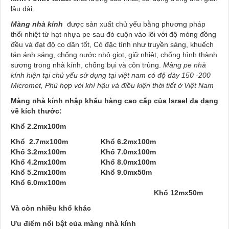
lâu dài.
Màng nhà kính
được sản xuất chủ yếu bằng phương pháp
thổi nhiệt từ hạt nhựa pe sau đó cuộn vào lõi với độ mỏng đồng
đều và đạt độ co dãn tốt, Có đặc tính như truyền sáng, khuếch
tán ánh sáng, chống nước nhỏ giọt, giữ nhiệt, chống hình thành
sương trong nhà kính, chống bụi và côn trùng.
Màng pe nhà
kính hiện tại chủ yếu sử dụng tại việt nam có độ dày 150 -200
Micromet, Phù hợp với khí hậu và điều kiện thời tiết ở Việt Nam
Màng nhà kính nhập khẩu hàng cao cấp của Israel đa dạng
về kích thước:
Khổ 2.2mx100m
Khổ 2.7mx100m Khổ 6.2mx100m
Khổ 3.2mx100m Khổ 7.0mx100m
Khổ 4.2mx100m Khổ 8.0mx100m
Khổ 5.2mx100m Khổ 9.0mx50m
Khổ 6.0mx100m
Khổ 12mx50m
Và còn nhiều khổ khác
Ưu điểm nổi bật của màng nhà kính