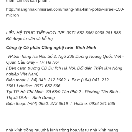
thêm chi tiết sản phẩm:
http://mangnhakinhisrael.com/mang-nha-kinh-politiv-israel-150-
micron
LIÊN HỆ TRỰC TIẾP HOTLINE
: 0971 682 666/ 0938 261 888
Để được tư vấn và hỗ trợ
Công ty Cổ phần Công nghệ tưới
Bình Minh
VP bán hàng
Hà Nội: Số 2, Ngõ 238 Đường Hoàng Quốc Việt -
Quận Cầu Giấy - TP. Hà Nội
( Bên cạnh trường CĐ Du lịch Hà Nội, Đối diện Triển lãm Nông
nghiệp Việt Nam)
Điện thoại: (+84) 043. 212 3662 I Fax: (+84) 043. 212
3661 I Hotline: 0971 682 666
Tại TP. Hồ Chí Minh: Số 68/9 Tân Phú 2 - Phường Tân Bình -
Thị xã Dĩ An - Bình Dương
Điện thoại: (+84) 0650. 373 8519 I Hotline: 0938 261 888
nhà kính trồng rau,nhà kính trồng hoa,vật tư nhà kính,màng