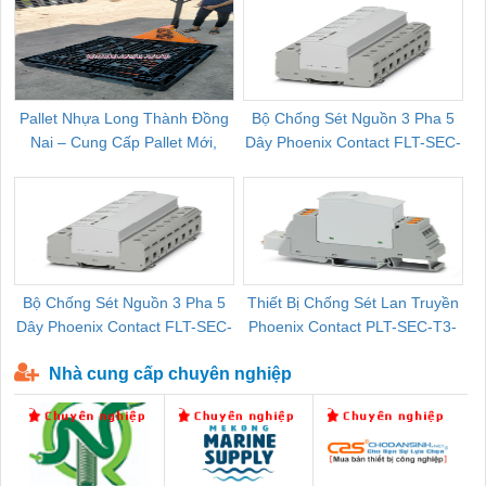
Pallet Nhựa Long Thành Đồng
Bộ Chống Sét Nguồn 3 Pha 5
Nai – Cung Cấp Pallet Mới,
Dây Phoenix Contact FLT-SEC-
C
Pallet Cũ Giá Tốt
P-T1-3S-264/50-FM - 2909589
Bộ Chống Sét Nguồn 3 Pha 5
Thiết Bị Chống Sét Lan Truyền
B
Dây Phoenix Contact FLT-SEC-
Phoenix Contact PLT-SEC-T3-
P-T1-3S-440/35-FM - 2908264
230-FM-PT - 2907928
Nhà cung cấp chuyên nghiệp