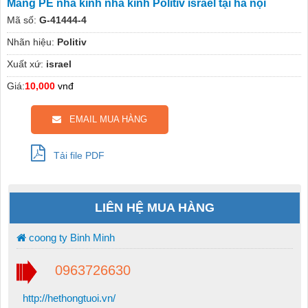
Màng PE nhà kính nhà kính Politiv israel tại hà nội
Mã số:
G-41444-4
Nhãn hiệu:
Politiv
Xuất xứ:
israel
Giá:
10,000
vnđ
EMAIL MUA HÀNG
Tải file PDF
LIÊN HỆ MUA HÀNG
coong ty Binh Minh
0963726630
http://hethongtuoi.vn/