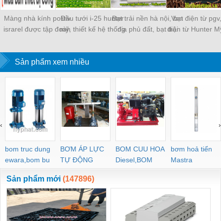
Màng nhà kính politiv
Đầu tưới i-25 hunter
Bạt trải nền hà nội, bạt
Van điện từ pgv
israrel được tập đoàn
mỹ, thiết kế hệ thống
địa phủ đất, bạt trải
điện từ Hunter M
Vingroup lựa chọn sử
tưới cỏ
nền diệt cỏ, màng phủ
điều khiển tưới t
dụng cho gần 100%
đất trong nhà màng
diện tích nhà kính nông
Sản phẩm xem nhiều
nghiệp công nghệ cao
Vineco trên toàn quốc.
‹
›
bom truc dung
BƠM ÁP LỰC
BOM CUU HOA
bơm hoả tiển
ewara,bom bu
TỰ ĐỘNG
Diesel,BOM
Mastra
ewara
CHUA CHAY
Sản phẩm mới
(147896)