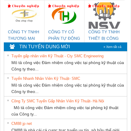
KTECH VIỆT
MARINE
NAM
SUPPLY
CÔNG TY TNHH
CÔNG TY CỔ
CÔNG TY TNHH
THƯƠNG MẠI
PHẦN TỰ ĐỘNG
THIẾT BỊ CÔNG
THIÊN ÂN VIỆT
TIẾN HƯNG
NGHIỆP NIHON
TIN TUYỂN DỤNG MỚI
» Xem tất cả
NAM
SETSUBI VIỆT
Tuyển gấp nhân viên Kỹ Thuật - Cty SMC Engineering
NAM
Mô tả công việc Đảm nhiệm công việc tại phòng kỹ thuật của
Công ty theo...
Tuyển Nhanh Nhân Viên Kỹ Thuật- SMC
Mô tả công việc Đảm nhiệm công việc tại phòng kỹ thuật của
Công ty theo...
Công Ty SMC Tuyển Gấp Nhân Viên Kỹ Thuật- Hà Nội
Mô tả công việc Đảm nhiệm công việc tại phòng kỹ thuật
của Công ty...
CM88 jp net
CM88 là nhà cái cá cược trực tuyến uy tín, sở hữu thế giới