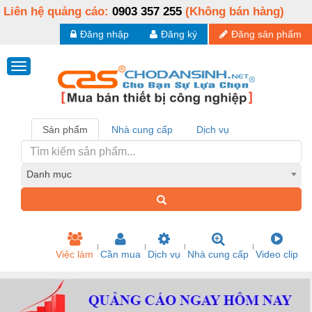
Liên hệ quảng cáo:
0903 357 255
(Không bán hàng)
Đăng nhập
Đăng ký
Đăng sản phẩm
Sản phẩm
Nhà cung cấp
Dịch vụ
Danh mục
Việc làm
Cần mua
Dịch vụ
Nhà cung cấp
Video clip