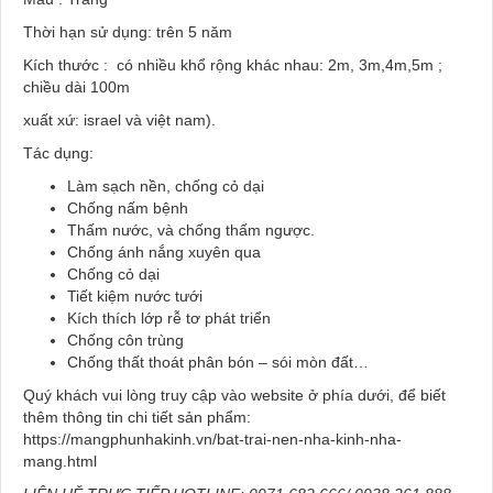
Thời hạn sử dụng: trên 5 năm
Kích thước : có nhiều khổ rộng khác nhau: 2m, 3m,4m,5m ;
chiều dài 100m
xuất xứ: israel và việt nam).
Tác dụng:
Làm sạch nền, chống cỏ dại
Chống nấm bệnh
Thấm nước, và chống thấm ngược.
Chống ánh nắng xuyên qua
Chống cỏ dại
Tiết kiệm nước tưới
Kích thích lớp rễ tơ phát triển
Chống côn trùng
Chống thất thoát phân bón – sói mòn đất…
Quý khách vui lòng truy cập vào website ở phía dưới, để biết
thêm thông tin chi tiết sản phẩm:
https://mangphunhakinh.vn/bat-trai-nen-nha-kinh-nha-
mang.html