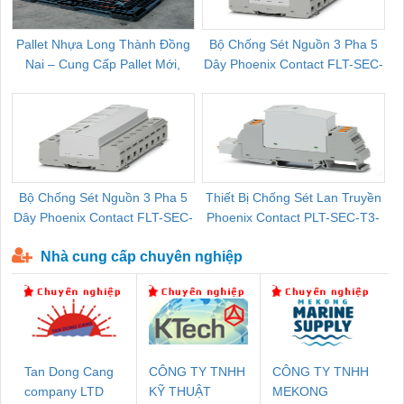
Pallet Nhựa Long Thành Đồng
Bộ Chống Sét Nguồn 3 Pha 5
Nai – Cung Cấp Pallet Mới,
Dây Phoenix Contact FLT-SEC-
C
Pallet Cũ Giá Tốt
P-T1-3S-264/50-FM - 2909589
Bộ Chống Sét Nguồn 3 Pha 5
Thiết Bị Chống Sét Lan Truyền
B
Dây Phoenix Contact FLT-SEC-
Phoenix Contact PLT-SEC-T3-
P-T1-3S-440/35-FM - 2908264
230-FM-PT - 2907928
Nhà cung cấp chuyên nghiệp
Tan Dong Cang
CÔNG TY TNHH
CÔNG TY TNHH
company LTD
KỸ THUẬT
MEKONG