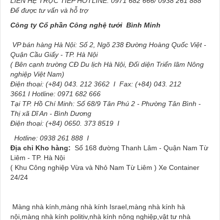
LIÊN HỆ TRỰC TIẾP HOTLINE
: 0971 682 666/ 0938 261 888
Để được tư vấn và hỗ trợ
Công ty Cổ phần Công nghệ tưới
Bình Minh
VP bán hàng Hà Nội: Số 2, Ngõ 238 Đường Hoàng Quốc Việt -
Quận Cầu Giấy - TP. Hà Nội
( Bên cạnh trường CĐ Du lịch Hà Nội, Đối diện Triển lãm Nông
nghiệp Việt Nam)
Điện thoại: (+84) 043. 212 3662 I Fax: (+84) 043. 212
3661 I Hotline: 0971 682 666
Tại TP. Hồ Chí Minh: Số 68/9 Tân Phú 2 - Phường Tân Bình -
Thị xã Dĩ An - Bình Dương
Điện thoại: (+84) 0650. 373 8519 I
Hotline: 0938 261 888 I
Địa chỉ Kho hàng:
Số 168 đường Thanh Lâm - Quận Nam Từ
Liêm - TP. Hà Nội
( Khu Công nghiệp Vừa và Nhỏ Nam Từ Liêm ) Xe Container
24/24
Màng nhà kính,màng nhà kính Israel,màng nhà kính hà
nội,màng nhà kính politiv,nhà kính nông nghiệp,vật tư nhà