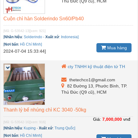
Thủ Đức (Q9 cũ), HCM
Cuộn chì hàn Solderindo Sn60/Pb40
[Mã: G-53542-13]
[xem: 921]
[
Nhãn hiệu
:
Solderindo
-
Xuất xứ
:
Indonesia]
[
Nơi bán
:
Hồ Chí Minh]
Mua hàng
2024-07-04 15:33:44]
cty TNHH kỹ thuật điện tử TH
thetechco1@gmail.com
82 Đường 13, Phước Bình, TP.
Thủ Đức (Q9 cũ), HCM
Thanh lý bể nhúng chì KC 3040 -50kg
Giá:
7,000,000
vnđ
[Mã: G-53542-16]
[xem: 916]
[
Nhãn hiệu
:
Kuping
-
Xuất xứ
:
Trung Quốc]
[
Nơi bán
:
Hồ Chí Minh]