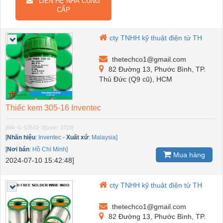
LIÊN HỆ NHÀ CUNG
CẤP
cty TNHH kỹ thuật điện tử TH
thetechco1@gmail.com
82 Đường 13, Phước Bình, TP.
Thủ Đức (Q9 cũ), HCM
Thiếc kem 305-16 Inventec
[Mã: G-53542-3]
[xem: 3719]
[
Nhãn hiệu
:
Inventec
-
Xuất xứ
:
Malaysia]
[
Nơi bán
:
Hồ Chí Minh]
Mua hàng
2024-07-10 15:42:48]
cty TNHH kỹ thuật điện tử TH
thetechco1@gmail.com
82 Đường 13, Phước Bình, TP.