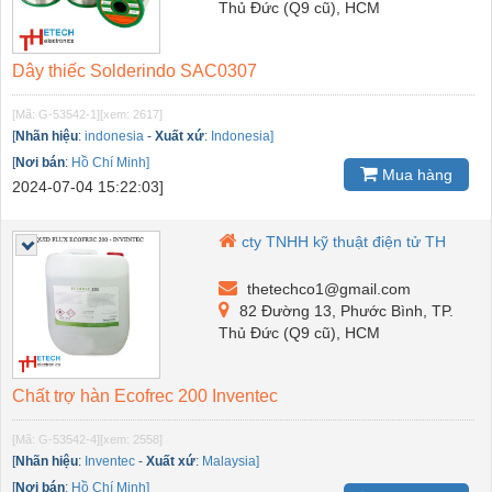
Thủ Đức (Q9 cũ), HCM
Dây thiếc Solderindo SAC0307
[Mã: G-53542-1]
[xem: 2617]
[
Nhãn hiệu
:
indonesia
-
Xuất xứ
:
Indonesia]
[
Nơi bán
:
Hồ Chí Minh]
Mua hàng
2024-07-04 15:22:03]
cty TNHH kỹ thuật điện tử TH
thetechco1@gmail.com
82 Đường 13, Phước Bình, TP.
Thủ Đức (Q9 cũ), HCM
Chất trợ hàn Ecofrec 200 Inventec
[Mã: G-53542-4]
[xem: 2558]
[
Nhãn hiệu
:
Inventec
-
Xuất xứ
:
Malaysia]
[
Nơi bán
:
Hồ Chí Minh]