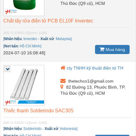
Thủ Đức (Q9 cũ), HCM
Chất tẩy rửa điện tử PCB EL10F Inventec
[Mã: G-53542-15]
[xem: 1090]
[
Nhãn hiệu
:
Inventec
-
Xuất xứ
:
Malaysia]
[
Nơi bán
:
Hồ Chí Minh]
Mua hàng
2024-07-10 16:08:48]
cty TNHH kỹ thuật điện tử TH
thetechco1@gmail.com
82 Đường 13, Phước Bình, TP.
Thủ Đức (Q9 cũ), HCM
Thiếc thanh Solderindo SAC305
[Mã: G-53542-12]
[xem: 1030]
[
Nhãn hiệu
:
Solderindo
-
Xuất xứ
:
Indonesia]