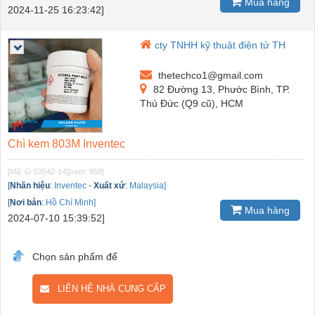
Mua hàng
2024-11-25 16:23:42]
cty TNHH kỹ thuật điện tử TH
thetechco1@gmail.com
82 Đường 13, Phước Bình, TP.
Thủ Đức (Q9 cũ), HCM
Chì kem 803M Inventec
[Mã: G-53542-14]
[xem: 858]
[
Nhãn hiệu
:
Inventec
-
Xuất xứ
:
Malaysia]
[
Nơi bán
:
Hồ Chí Minh]
Mua hàng
2024-07-10 15:39:52]
Chọn sản phẩm để
LIÊN HỆ NHÀ CUNG CẤP