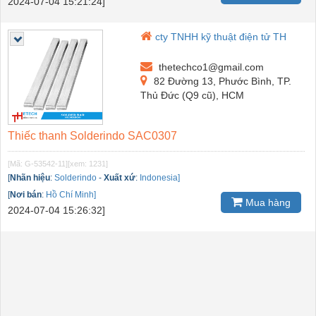
2024-07-04 15:21:24]
cty TNHH kỹ thuật điện tử TH
thetechco1@gmail.com
82 Đường 13, Phước Bình, TP.
Thủ Đức (Q9 cũ), HCM
Thiếc thanh Solderindo SAC0307
[Mã: G-53542-11]
[xem: 1231]
[
Nhãn hiệu
:
Solderindo
-
Xuất xứ
:
Indonesia]
[
Nơi bán
:
Hồ Chí Minh]
Mua hàng
2024-07-04 15:26:32]