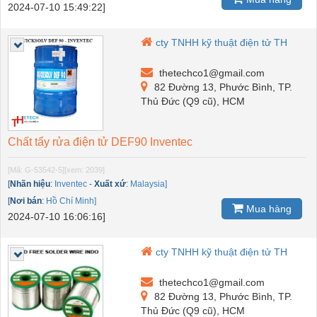
2024-07-10 15:49:22]
cty TNHH kỹ thuật điện tử TH
thetechco1@gmail.com
82 Đường 13, Phước Bình, TP.
Thủ Đức (Q9 cũ), HCM
Chất tẩy rửa điện tử DEF90 Inventec
[Mã: G-53542-5]
[xem: 2039]
[
Nhãn hiệu
:
Inventec
-
Xuất xứ
:
Malaysia]
[
Nơi bán
:
Hồ Chí Minh]
Mua hàng
2024-07-10 16:06:16]
cty TNHH kỹ thuật điện tử TH
thetechco1@gmail.com
82 Đường 13, Phước Bình, TP.
Thủ Đức (Q9 cũ), HCM