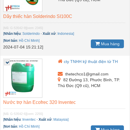
Dây thiếc hàn Solderindo SI100C
[Mã: G-53542-9]
[xem: 2345]
[
Nhãn hiệu
:
Solderindo
-
Xuất xứ
:
Indonesia]
[
Nơi bán
:
Hồ Chí Minh]
Mua hàng
2024-07-04 15:21:12]
cty TNHH kỹ thuật điện tử TH
thetechco1@gmail.com
82 Đường 13, Phước Bình, TP.
Thủ Đức (Q9 cũ), HCM
Nước trợ hàn Ecofrec 320 Inventec
[Mã: G-53542-6]
[xem: 2255]
[
Nhãn hiệu
:
Inventec
-
Xuất xứ
:
Malaysia]
[
Nơi bán
:
Hồ Chí Minh]
Mua hàng