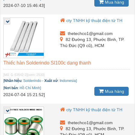
Mua hàng
2024-07-10 15:46:43]
cty TNHH kỹ thuật điện tử TH
thetechco1@gmail.com
82 Đường 13, Phước Bình, TP.
Thủ Đức (Q9 cũ), HCM
Thiếc hàn Solderindo SI100c dạng thanh
[Mã: G-53542-2]
[xem: 2530]
[
Nhãn hiệu
:
Solderindo
-
Xuất xứ
:
Indonesia]
[
Nơi bán
:
Hồ Chí Minh]
Mua hàng
2024-07-04 15:21:52]
cty TNHH kỹ thuật điện tử TH
thetechco1@gmail.com
82 Đường 13, Phước Bình, TP.
Thủ Đức (Q9 cũ), HCM