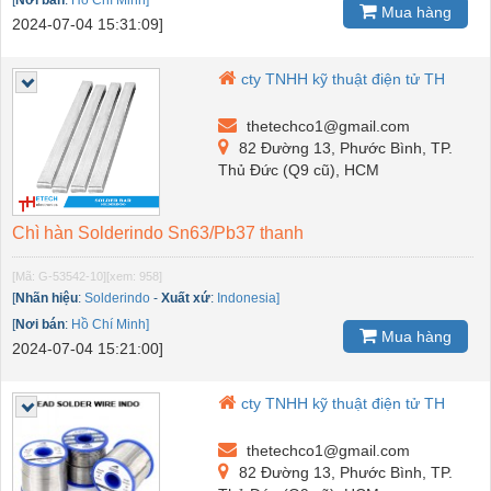
[
Nơi bán
:
Hồ Chí Minh]
Mua hàng
2024-07-04 15:31:09]
cty TNHH kỹ thuật điện tử TH
thetechco1@gmail.com
82 Đường 13, Phước Bình, TP.
Thủ Đức (Q9 cũ), HCM
Chì hàn Solderindo Sn63/Pb37 thanh
[Mã: G-53542-10]
[xem: 958]
[
Nhãn hiệu
:
Solderindo
-
Xuất xứ
:
Indonesia]
[
Nơi bán
:
Hồ Chí Minh]
Mua hàng
2024-07-04 15:21:00]
cty TNHH kỹ thuật điện tử TH
thetechco1@gmail.com
82 Đường 13, Phước Bình, TP.