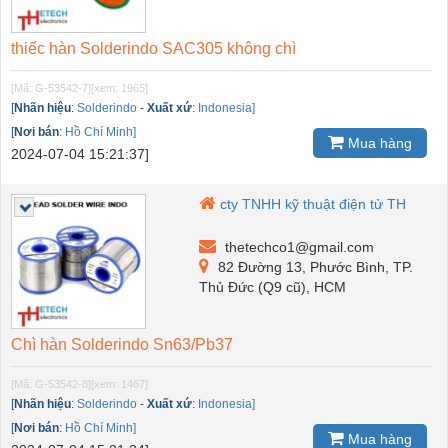
thiếc hàn Solderindo SAC305 không chì
[Mã: G-53542-7]
[xem: 1965]
[
Nhãn hiệu
:
Solderindo
-
Xuất xứ
:
Indonesia]
[
Nơi bán
:
Hồ Chí Minh]
Mua hàng
2024-07-04 15:21:37]
cty TNHH kỹ thuật điện tử TH
thetechco1@gmail.com
82 Đường 13, Phước Bình, TP.
Thủ Đức (Q9 cũ), HCM
Chì hàn Solderindo Sn63/Pb37
[Mã: G-53542-8]
[xem: 1467]
[
Nhãn hiệu
:
Solderindo
-
Xuất xứ
:
Indonesia]
[
Nơi bán
:
Hồ Chí Minh]
Mua hàng