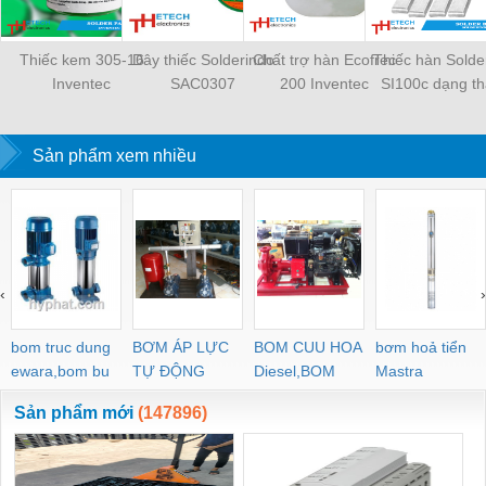
Thiếc kem 305-16
Dây thiếc Solderindo
Chất trợ hàn Ecofrec
Thiếc hàn Solde
Inventec
SAC0307
200 Inventec
SI100c dạng t
Sản phẩm xem nhiều
‹
›
bom truc dung
BƠM ÁP LỰC
BOM CUU HOA
bơm hoả tiển
ewara,bom bu
TỰ ĐỘNG
Diesel,BOM
Mastra
ewara
CHUA CHAY
Sản phẩm mới
(147896)