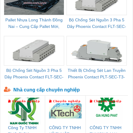
Pallet Nhựa Long Thành Đồng
Bộ Chống Sét Nguồn 3 Pha 5
Nai – Cung Cấp Pallet Mới,
Dây Phoenix Contact FLT-SEC-
C
Pallet Cũ Giá Tốt
P-T1-3S-264/50-FM - 2909589
Bộ Chống Sét Nguồn 3 Pha 5
Thiết Bị Chống Sét Lan Truyền
B
Dây Phoenix Contact FLT-SEC-
Phoenix Contact PLT-SEC-T3-
P-T1-3S-440/35-FM - 2908264
230-FM-PT - 2907928
Nhà cung cấp chuyên nghiệp
Công Ty TNHH
CÔNG TY TNHH
CÔNG TY TNHH