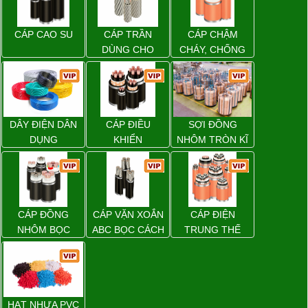
CÁP CAO SU
CÁP TRẦN
CÁP CHẬM
DÙNG CHO
CHÁY, CHỐNG
ĐƯỜNG DÂY
CHÁY
TẢI ĐIỆN TRÊN
KHÔNG
DÂY ĐIỆN DÂN
CÁP ĐIỀU
SỢI ĐỒNG
DỤNG
KHIỂN
NHÔM TRÒN KĨ
THUẬT ĐIỆN
CÁP ĐỒNG
CÁP VẶN XOẮN
CÁP ĐIỆN
NHÔM BỌC
ABC BỌC CÁCH
TRUNG THẾ
ĐIỆN XLPE
HẠT NHỰA PVC