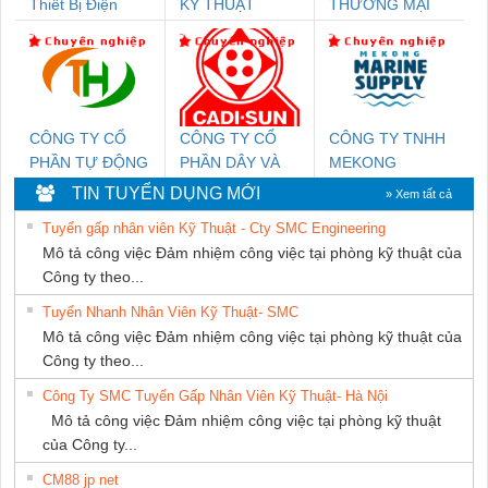
Thiết Bị Điện
KỸ THUẬT
THƯƠNG MẠI
Nam Quốc Thịnh
KTECH VIỆT
DỊCH VỤ KỸ
NAM
THUẬT ĐIỆN CƠ
GIA HƯNG
PHÁT
CÔNG TY CỔ
CÔNG TY CỔ
CÔNG TY TNHH
PHẦN TỰ ĐỘNG
PHẦN DÂY VÀ
MEKONG
TIẾN HƯNG
CÁP ĐIỆN
MARINE
TIN TUYỂN DỤNG MỚI
» Xem tất cả
THƯỢNG ĐÌNH
SUPPLY
Tuyển gấp nhân viên Kỹ Thuật - Cty SMC Engineering
Mô tả công việc Đảm nhiệm công việc tại phòng kỹ thuật của
Công ty theo...
Tuyển Nhanh Nhân Viên Kỹ Thuật- SMC
Mô tả công việc Đảm nhiệm công việc tại phòng kỹ thuật của
Công ty theo...
Công Ty SMC Tuyển Gấp Nhân Viên Kỹ Thuật- Hà Nội
Mô tả công việc Đảm nhiệm công việc tại phòng kỹ thuật
của Công ty...
CM88 jp net