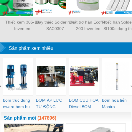
Thiếc kem 305-16
Dây thiếc Solderindo
Chất trợ hàn Ecofrec
Thiếc hàn Solde
Inventec
SAC0307
200 Inventec
SI100c dạng t
Sản phẩm xem nhiều
‹
›
bom truc dung
BƠM ÁP LỰC
BOM CUU HOA
bơm hoả tiển
ewara,bom bu
TỰ ĐỘNG
Diesel,BOM
Mastra
ewara
CHUA CHAY
Sản phẩm mới
(147896)