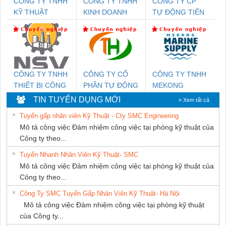
CÔNG TY TNHH
CÔNG TY TNHH
CÔNG TY CP
KỸ THUẬT
KINH DOANH
TỰ ĐỘNG TIẾN
KTECH VIỆT
DỊCH VỤ XNK
HƯNG
NAM
PHƯƠNG NAM
CÔNG TY TNHH
CÔNG TY CỔ
CÔNG TY TNHH
THIẾT BỊ CÔNG
PHẦN TỰ ĐỘNG
MEKONG
NGHIỆP NIHON
TIẾN HƯNG
MARINE
TIN TUYỂN DỤNG MỚI
» Xem tất cả
SETSUBI VIỆT
SUPPLY
Tuyển gấp nhân viên Kỹ Thuật - Cty SMC Engineering
NAM
Mô tả công việc Đảm nhiệm công việc tại phòng kỹ thuật của
Công ty theo...
Tuyển Nhanh Nhân Viên Kỹ Thuật- SMC
Mô tả công việc Đảm nhiệm công việc tại phòng kỹ thuật của
Công ty theo...
Công Ty SMC Tuyển Gấp Nhân Viên Kỹ Thuật- Hà Nội
Mô tả công việc Đảm nhiệm công việc tại phòng kỹ thuật
của Công ty...