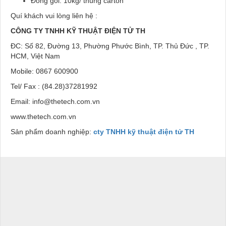
Đóng gói: 10kg/ thùng carton
Quí khách vui lòng liên hệ :
CÔNG TY TNHH KỸ THUẬT ĐIỆN TỬ
TH
ĐC: Số 82, Đường 13, Phường Phước Bình, TP. Thủ Đức , TP.
HCM, Việt Nam
Mobile: 0867 600900
Tel/ Fax : (84.28)37281992
Email: info@thetech.com.vn
www.thetech.com.vn
Sản phẩm doanh nghiệp:
cty TNHH kỹ thuật điện tử TH