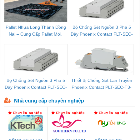
Pallet Nhựa Long Thành Đồng
Bộ Chống Sét Nguồn 3 Pha 5
Nai – Cung Cấp Pallet Mới,
Dây Phoenix Contact FLT-SEC-
C
Pallet Cũ Giá Tốt
P-T1-3S-264/50-FM - 2909589
Bộ Chống Sét Nguồn 3 Pha 5
Thiết Bị Chống Sét Lan Truyền
B
Dây Phoenix Contact FLT-SEC-
Phoenix Contact PLT-SEC-T3-
P-T1-3S-440/35-FM - 2908264
230-FM-PT - 2907928
Nhà cung cấp chuyên nghiệp