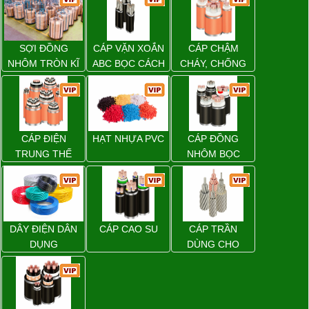
SỢI ĐỒNG
CÁP VẶN XOẮN
CÁP CHẬM
NHÔM TRÒN KĨ
ABC BỌC CÁCH
CHÁY, CHỐNG
THUẬT ĐIỆN
ĐIỆN XLPE
CHÁY
CÁP ĐIỆN
HẠT NHỰA PVC
CÁP ĐỒNG
TRUNG THẾ
NHÔM BỌC
DÂY ĐIỆN DÂN
CÁP CAO SU
CÁP TRẦN
DỤNG
DÙNG CHO
ĐƯỜNG DÂY
TẢI ĐIỆN TRÊN
KHÔNG