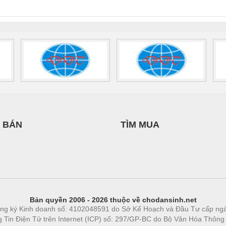
0AC/2.5KVA/PT
- 1133819
24UC/ESL4/3X1/1X2/B
 1136815
 BÁN
TÌM MUA
Bản quyền 2006 - 2026 thuộc về chodansinh.net
ng ký Kinh doanh số: 4102048591 do Sở Kế Hoạch và Đầu Tư cấp ng
ng Tin Điện Tử trên Internet (ICP) số: 297/GP-BC do Bộ Văn Hóa Thông