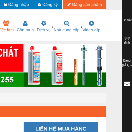
Đăng nhập
Đăng ký
Đăng sản phẩm
Tin tức
iệc làm
Cần mua
Dịch vụ
Nhà cung cấp
Video clip
Quy
định
Bảng
giá QC
LIÊN HỆ MUA HÀNG