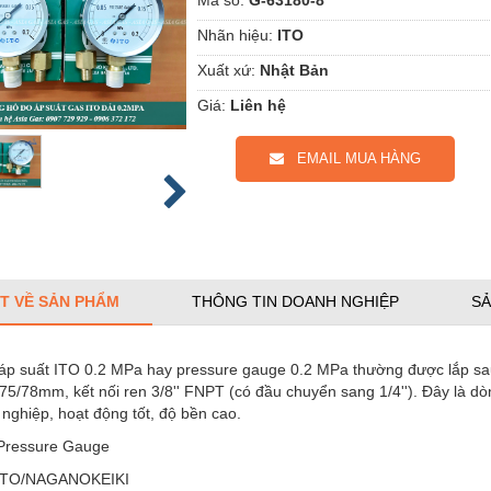
Nhãn hiệu:
ITO
Xuất xứ:
Nhật Bản
Giá:
Liên hệ
EMAIL MUA HÀNG
ẾT VỀ SẢN PHẨM
THÔNG TIN DOANH NGHIỆP
SẢ
áp suất ITO 0.2 MPa hay pressure gauge 0.2 MPa thường được lắp sa
75/78mm, kết nối ren 3/8'' FNPT (có đầu chuyển sang 1/4''). Đây là dòn
nghiệp, hoạt động tốt, độ bền cao.
 Pressure Gauge
: ITO/NAGANOKEIKI