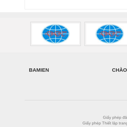
440/35-FM -
2907928
UPS/23
Thiết bị làm sạch
2908264
-
Thiết bị sơn - Sơn
Thiết bị nhà bếp
Thiết bị nhiệt
Thiêt bị PCCC
Thiết bị truyền động
Thiết bị văn phòng
BAMIEN
CHÀO
Thiết bị viễn thông
Thủy lực-Thiết bị
Thủy sản - Trang thiết bị
Tự động hoá
Van - Co các loại
Giấy phép đă
Giấy phép Thiết lập tra
Vật liệu mài mòn