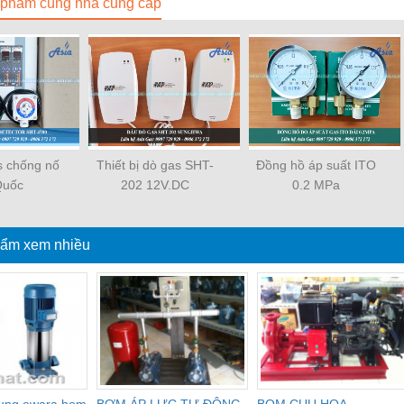
phẩm cùng nhà cung cấp
s chống nố
Thiết bị dò gas SHT-
Đồng hồ áp suất ITO
Quốc
202 12V.DC
0.2 MPa
ẩm xem nhiều
dung ewara,bom
BƠM ÁP LỰC TỰ ĐỘNG
BOM CUU HOA