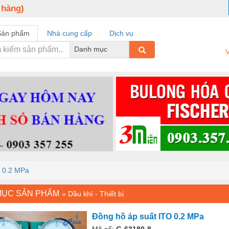
 hàng)
Sản phẩm
Nhà cung cấp
Dịch vụ
Danh mục
V
O 0.2 MPa
MỤC SẢN PHẨM
»
Dầu khí - Thiết bị
Đồng hồ áp suất ITO 0.2 MPa
Mã số:
G-63180-8