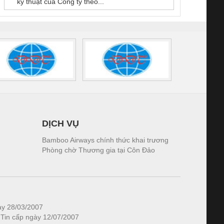
kỹ thuật của Công ty theo...
1K5.4
DỊCH VỤ
Bamboo Airways chính thức khai trương
Phòng chờ Thương gia tại Côn Đảo
ày 28/03/2007
 Tin cấp ngày 12/07/2007