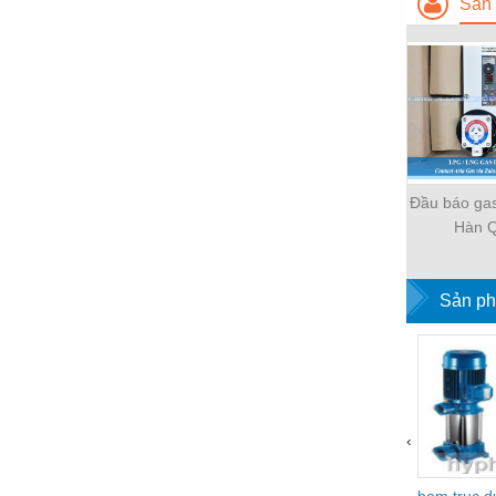
Sản 
Hóa chất-Trang thiết bị
Kệ công nghiệp
Khí nén - Thiết bị
Khuôn mẫu - Phụ tùng
Lọc công nghiệp
Đầu báo ga
Máy công cụ - Phụ tùng
Hàn 
Mỏ - Trang thiết bị
Mô tơ - Hộp số
Sản ph
Môi trường - Thiết bị
Nâng hạ - Trang thiết bị
Nội - Ngoại thất - văn phòng
‹
Nồi hơi - Trang thiết bị
Nông nghiệp - Thiết bị
bom truc 