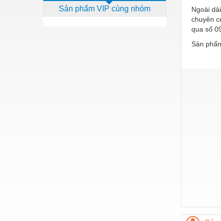
Sản phẩm VIP cùng nhóm
Ngoài dải
Dịch vụ - Thi công
chuyên cu
Điện công nghiệp
qua số 09
Sản phẩm
Điện gia dụng
Điện Lạnh
Đóng tàu Thiết bị
Đúc chính xác Thiết bị
Dụng cụ cầm tay
Dụng cụ cắt gọt
Dụng cụ điện
Dụng cụ đo
Gỗ - Trang thiết bị
Hàn cắt - Thiết bị