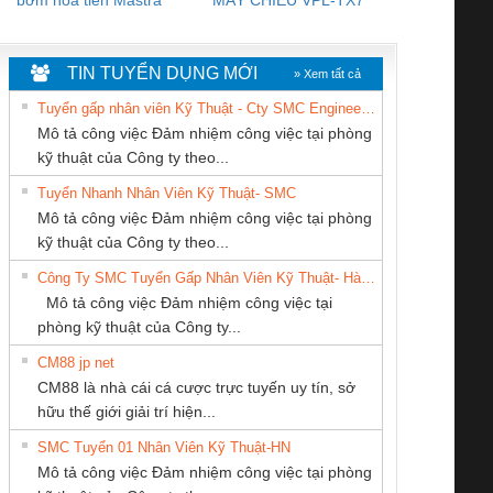
WHITE
TIN TUYỂN DỤNG MỚI
» Xem tất cả
Tuyển gấp nhân viên Kỹ Thuật - Cty SMC Engineering
Mô tả công việc Đảm nhiệm công việc tại phòng
kỹ thuật của Công ty theo...
Tuyển Nhanh Nhân Viên Kỹ Thuật- SMC
CÔNG TY CP TỰ
CÔNG TY CỔ
CÔNG TY TNHH
 Le An Toàn
Bộ giám sát chuỗi
Bộ giám sát dòng
Bộ ng
Mô tả công việc Đảm nhiệm công việc tại phòng
ĐỘNG TIẾN
PHẦN TỰ ĐỘNG
KỸ THUẬT KTECH
enix Contact
tấm pin
điện chuỗi
ray W
kỹ thuật của Công ty theo...
HƯNG
TIẾN HƯNG
VIỆT NAM
6960 – PSR-
TRANSCLINIC 16I+
TRANSCLINIC 16I+
BAS 
Công Ty SMC Tuyển Gấp Nhân Viên Kỹ Thuật- Hà Nội
SCP-
1K5 L (2433950000)
(2008130000)
(28
Mô tả công việc Đảm nhiệm công việc tại
/FSP/2X1/1X2
phòng kỹ thuật của Công ty...
CM88 jp net
Công Ty TNHH
Tan Dong Cang
Cty TNHH TM QC
CM88 là nhà cái cá cược trực tuyến uy tín, sở
hiết Bị Điện Nam
company LTD
Ba Miền
iám sát chuỗi
Bộ chỉnh lưu nguồn
Nẹp nhôm chống
Bộ c
hữu thế giới giải trí hiện...
Quốc Thịnh
tấm pin
điện TRANSCLINIC
trơn Đà Nẵng
giám 
SMC Tuyển 01 Nhân Viên Kỹ Thuật-HN
SCLINIC 16I+
BKE 1K5.4
Sola
Mô tả công việc Đảm nhiệm công việc tại phòng
 (2502520000)
(7791400879)2. Giá
TRAN