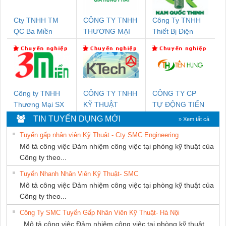
Cty TNHH TM
CÔNG TY TNHH
Công Ty TNHH
QC Ba Miền
THƯƠNG MẠI
Thiết Bị Điện
DỊCH VỤ KỸ
Nam Quốc Thịnh
THUẬT ĐIỆN CƠ
GIA HƯNG
PHÁT
Công ty TNHH
CÔNG TY TNHH
CÔNG TY CP
Thương Mại SX
KỸ THUẬT
TỰ ĐỘNG TIẾN
Ba Miền
KTECH VIỆT
HƯNG
TIN TUYỂN DỤNG MỚI
» Xem tất cả
NAM
Tuyển gấp nhân viên Kỹ Thuật - Cty SMC Engineering
Mô tả công việc Đảm nhiệm công việc tại phòng kỹ thuật của
Công ty theo...
Tuyển Nhanh Nhân Viên Kỹ Thuật- SMC
Mô tả công việc Đảm nhiệm công việc tại phòng kỹ thuật của
Công ty theo...
Công Ty SMC Tuyển Gấp Nhân Viên Kỹ Thuật- Hà Nội
Mô tả công việc Đảm nhiệm công việc tại phòng kỹ thuật