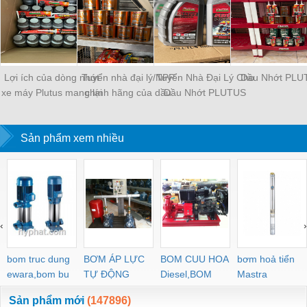
Lợi ích của dòng nhớt
Tuyển nhà đại lý/NPP
Tuyển Nhà Đại Lý Cho
Dầu Nhớt PLU
xe máy Plutus mang lại
chính hãng của dầu
Dầu Nhớt PLUTUS
nhớt Plutus 3 miền
Sản phẩm xem nhiều
‹
›
bom truc dung
BƠM ÁP LỰC
BOM CUU HOA
bơm hoả tiển
ewara,bom bu
TỰ ĐỘNG
Diesel,BOM
Mastra
ewara
CHUA CHAY
Sản phẩm mới
(147896)