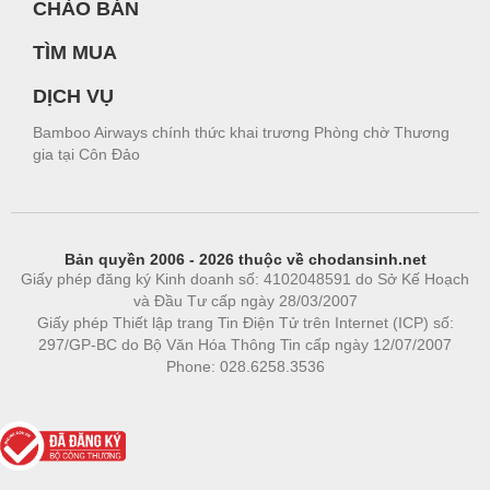
CHÀO BÁN
TÌM MUA
DỊCH VỤ
Bamboo Airways chính thức khai trương Phòng chờ Thương
gia tại Côn Đảo
Bản quyền 2006 - 2026 thuộc về chodansinh.net
Giấy phép đăng ký Kinh doanh số: 4102048591 do Sở Kế Hoạch
và Đầu Tư cấp ngày 28/03/2007
Giấy phép Thiết lập trang Tin Điện Tử trên Internet (ICP) số:
297/GP-BC do Bộ Văn Hóa Thông Tin cấp ngày 12/07/2007
Phone: 028.6258.3536
Phòng trọ
|
https://bdsgroup.vn
https://kqxs123.com