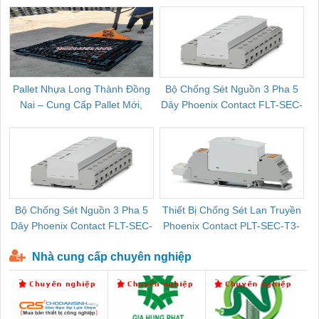
Pallet Nhựa Long Thành Đồng
Bộ Chống Sét Nguồn 3 Pha 5
Nai – Cung Cấp Pallet Mới,
Dây Phoenix Contact FLT-SEC-
C
Pallet Cũ Giá Tốt
P-T1-3S-264/50-FM - 2909589
Bộ Chống Sét Nguồn 3 Pha 5
Thiết Bị Chống Sét Lan Truyền
B
Dây Phoenix Contact FLT-SEC-
Phoenix Contact PLT-SEC-T3-
P-T1-3S-440/35-FM - 2908264
230-FM-PT - 2907928
Nhà cung cấp chuyên nghiệp