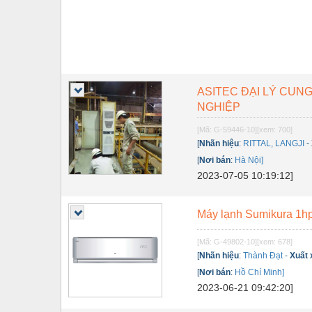
ASITEC ĐẠI LÝ CUN
NGHIỆP
[Mã: G-59446-10]
[xem: 700]
[
Nhãn hiệu
:
RITTAL, LANGJI
-
[
Nơi bán
:
Hà Nội]
2023-07-05 10:19:12]
Máy lạnh Sumikura 1hp
[Mã: G-49802-10]
[xem: 678]
[
Nhãn hiệu
:
Thành Đạt
-
Xuất
[
Nơi bán
:
Hồ Chí Minh]
2023-06-21 09:42:20]