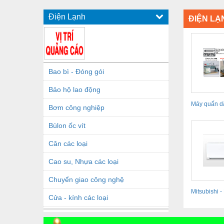
Điện Lạnh
ĐIỆN LẠ
Bao bì - Đóng gói
Bảo hộ lao động
Máy quấn d
Bơm công nghiệp
Gorman Win
Bùlon ốc vít
Cân các loại
Cao su, Nhựa các loại
Chuyển giao công nghệ
Mitsubishi -
Cửa - kính các loại
Conditioner
Dầu khí - Thiết bị