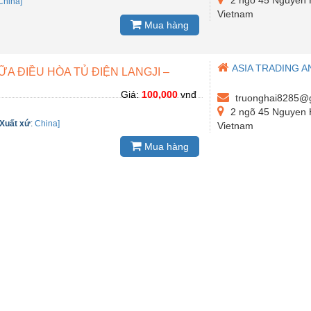
China]
Vietnam
Mua hàng
ASIA TRADING A
A ĐIỀU HÒA TỦ ĐIỆN LANGJI –
Giá:
100,000
vnđ
truonghai8285@
2 ngõ 45 Nguyen H
Xuất xứ
:
China]
Vietnam
Mua hàng