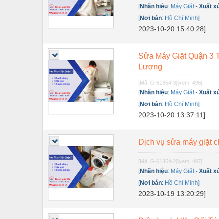
Dụng cụ đo
[
Nhãn hiệu
:
Máy Giặt
-
Xuất x
[
Nơi bán
:
Hồ Chí Minh]
Gỗ - Trang thiết bị
2023-10-20 15:40:28]
Hàn cắt - Thiết bị
Hóa chất-Trang thiết bị
Sửa Máy Giặt Quận 3 T
Lượng
Kệ công nghiệp
[Mã: G-61354-3]
[xem: 496]
Khí nén - Thiết bị
[
Nhãn hiệu
:
Máy Giặt
-
Xuất x
[
Nơi bán
:
Hồ Chí Minh]
Khuôn mẫu - Phụ tùng
2023-10-20 13:37:11]
Lọc công nghiệp
Dịch vụ sửa máy giặt c
Máy công cụ - Phụ tùng
Mỏ - Trang thiết bị
[Mã: G-61354-2]
[xem: 497]
[
Nhãn hiệu
:
Máy Giặt
-
Xuất x
Mô tơ - Hộp số
[
Nơi bán
:
Hồ Chí Minh]
2023-10-19 13:20:29]
Môi trường - Thiết bị
Nâng hạ - Trang thiết bị