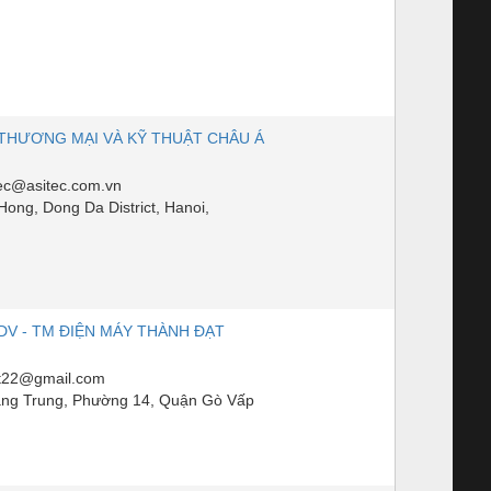
THƯƠNG MẠI VÀ KỸ THUẬT CHÂU Á
ec@asitec.com.vn
ong, Dong Da District, Hanoi,
DV - TM ĐIỆN MÁY THÀNH ĐẠT
t22@gmail.com
ng Trung, Phường 14, Quận Gò Vấp