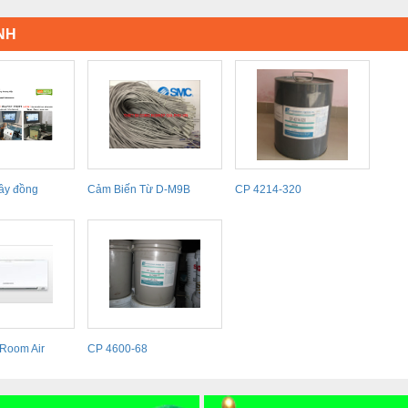
NH
ây đồng
Cảm Biến Từ D-M9B
CP 4214-320
ding machine
 Room Air
CP 4600-68
s