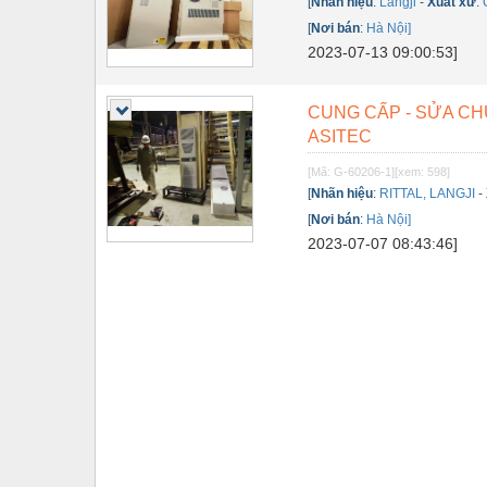
[
Nhãn hiệu
:
Langji
-
Xuất xứ
:
Tự động hoá
[
Nơi bán
:
Hà Nội]
2023-07-13 09:00:53]
Van - Co các loại
Vật liệu mài mòn
CUNG CẤP - SỬA CHỮ
ASITEC
Vật liệu xây dựng
[Mã: G-60206-1]
[xem: 598]
Vòng bi - Bạc đạn
[
Nhãn hiệu
:
RITTAL, LANGJI
-
[
Nơi bán
:
Hà Nội]
Xe hơi - Phụ tùng
2023-07-07 08:43:46]
Xe máy - Phụ tùng
Xe tải - phụ tùng
Y khoa - Trang thiết bị