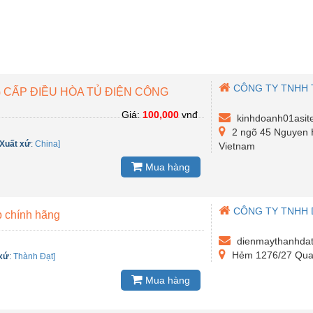
CÔNG TY TNHH 
G CẤP ĐIỀU HÒA TỦ ĐIỆN CÔNG
Giá:
100,000
vnđ
kinhdoanh01asit
2 ngõ 45 Nguyen H
Xuất xứ
:
China]
Vietnam
Mua hàng
CÔNG TY TNHH 
 chính hãng
dienmaythanhda
Hẻm 1276/27 Qua
 xứ
:
Thành Đạt]
Mua hàng