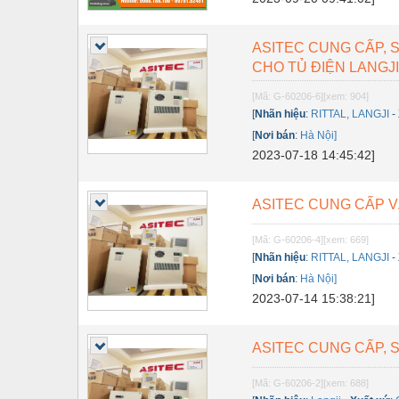
Thiết bị điện
Thiết bị giáo dục
ASITEC CUNG CẤP,
CHO TỦ ĐIỆN LANGJ
Thiết bị khác
[Mã: G-60206-6]
[xem: 904]
Thiết bị làm sạch
[
Nhãn hiệu
:
RITTAL, LANGJI
-
Thiết bị sơn - Sơn
[
Nơi bán
:
Hà Nội]
2023-07-18 14:45:42]
Thiết bị nhà bếp
Thiết bị nhiệt
ASITEC CUNG CẤP V
Thiêt bị PCCC
[Mã: G-60206-4]
[xem: 669]
[
Nhãn hiệu
:
RITTAL, LANGJI
-
Thiết bị truyền động
[
Nơi bán
:
Hà Nội]
Thiết bị văn phòng
2023-07-14 15:38:21]
Thiết bị viễn thông
ASITEC CUNG CẤP, 
Thủy lực-Thiết bị
[Mã: G-60206-2]
[xem: 688]
Thủy sản - Trang thiết bị