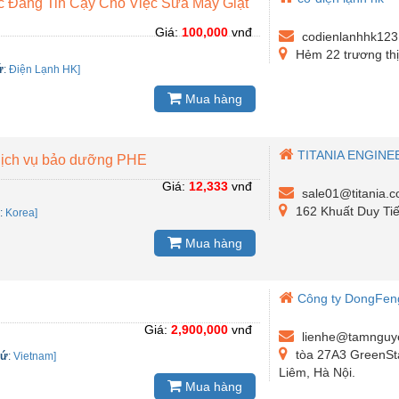
c Đáng Tin Cậy Cho Việc Sửa Máy Giặt
Giá:
100,000
vnđ
codienlanhhk12
Hẻm 22 trương th
ứ
:
Điện Lạnh HK]
Mua hàng
TITANIA ENGINE
t, dịch vụ bảo dưỡng PHE
Giá:
12,333
vnđ
sale01@titania.
162 Khuất Duy Tiế
ứ
:
Korea]
Mua hàng
Công ty DongFen
Giá:
2,900,000
vnđ
lienhe@tamnguy
tòa 27A3 GreenSt
xứ
:
Vietnam]
Liêm, Hà Nội.
Mua hàng