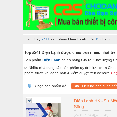
Dây chuyền sản xuất
Dệt may - Thiết bị
Dầu mỡ công nghiệp
Dịch vụ - Thi công
Tìm thấy
2411
sản phẩm
Điện Lạnh
| Có
11
nhà cung 
Điện công nghiệp
Điện gia dụng
Top #241 Điện Lạnh được chào bán nhiều nhất trê
Sản phẩm
Điện Lạnh
chính hãng Giá rẻ, Chất lượng U
Điện Lạnh
✅ Nhiều nhà cung cấp sản phẩm uy tính lựa chọn Choda
Đóng tàu Thiết bị
phẩm trước khi đăng bán & kiểm duyệt trên website
Chợ
Đúc chính xác Thiết bị
Chọn sản phẩm để
Liên hệ nhà cung cấ
Dụng cụ cầm tay
Dụng cụ cắt gọt
Điện Lạnh HK - Sứ Mệ
Sống...
Dụng cụ điện
[Mã: G-61354-4]
[xem: 546]