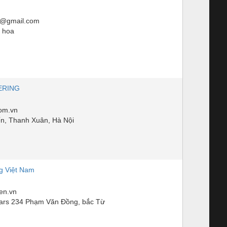
3@gmail.com
ị hoa
ERING
com.vn
n, Thanh Xuân, Hà Nội
g Việt Nam
en.vn
ars 234 Phạm Văn Đồng, bắc Từ