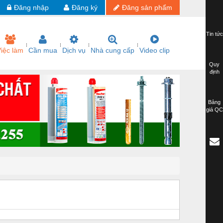
Đăng nhập
Đăng ký
Đăng sản phẩm
Tin tức
iệc làm
Cần mua
Dịch vụ
Nhà cung cấp
Video clip
Quy
định
Bảng
giá QC