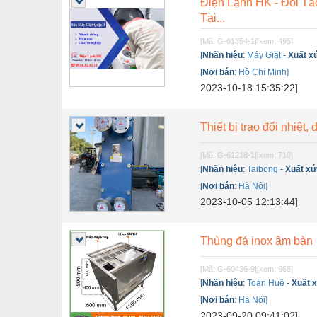
Điện Lạnh HK - Đối Tá
Nội - Ngoại thất - văn phòng
Tại...
Nồi hơi - Trang thiết bị
[Mã: G-61354-1]
[xem: 495]
[
Nhãn hiệu
:
Máy Giặt
-
Xuất x
Nông nghiệp - Thiết bị
[
Nơi bán
:
Hồ Chí Minh]
2023-10-18 15:35:22]
Nước-Vật tư thiết bị
Phốt cơ khí
Thiết bị trao đổi nhiệ
Sắt, thép, inox các loại
[Mã: G-61218-1]
[xem: 710]
Thí nghiệm-Trang thiết bị
[
Nhãn hiệu
:
Taibong
-
Xuất x
[
Nơi bán
:
Hà Nội]
Thiết bị chiếu sáng
2023-10-05 12:13:44]
Thiết bị chống sét
Thùng đá inox âm bàn
Thiết bị an ninh
[Mã: G-60436-9]
[xem: 668]
Thiết bị công nghiệp
[
Nhãn hiệu
:
Toán Huệ
-
Xuất 
Thiết bị công trình
[
Nơi bán
:
Hà Nội]
2023-09-20 09:41:02]