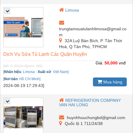
Limosa
trungtamsuatulanhlimosa@gmail.co
m
32A Luỹ Bán Bích, P. Tân Thới
Hoà, Q.Tân Phú, TPHCM
Dịch Vụ Sửa Tủ Lạnh Các Quận Huyện
Giá:
50,000
vnđ
[Mã: G-64224-4]
[xem: 465]
[
Nhãn hiệu
:
Limosa
-
Xuất xứ
:
Việt Nam]
[
Nơi bán
:
Hồ Chí Minh]
Mua hàng
2024-08-19 17:29:43]
REFRIGERATION COMPANY
VAN HAI LONG
huynhhuuchungbd@gmail.com
Quốc lộ 1 711/24/38