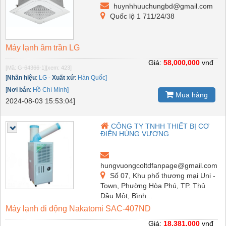
huynhhuuchungbd@gmail.com
Quốc lộ 1 711/24/38
Máy lạnh âm trần LG
Giá:
58,000,000
vnđ
[Mã: G-64366-1]
[xem: 423]
[
Nhãn hiệu
:
LG
-
Xuất xứ
:
Hàn Quốc]
[
Nơi bán
:
Hồ Chí Minh]
Mua hàng
2024-08-03 15:53:04]
CÔNG TY TNHH THIẾT BỊ CƠ
ĐIỆN HÙNG VƯƠNG
hungvuongcoltdfanpage@gmail.com
Số 07, Khu phố thương mại Uni -
Town, Phường Hòa Phú, TP. Thủ
Dầu Một, Bình...
Máy lạnh di động Nakatomi SAC-407ND
Giá:
18,381,000
vnđ