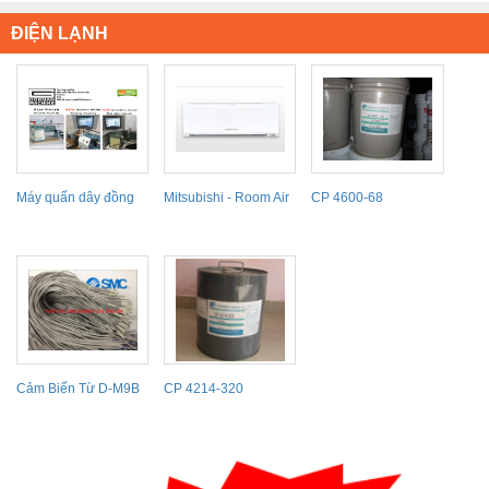
ĐIỆN LẠNH
Máy quấn dây đồng
Mitsubishi - Room Air
CP 4600-68
Gorman Winding
Conditioners
machine
Cảm Biến Từ D-M9B
CP 4214-320