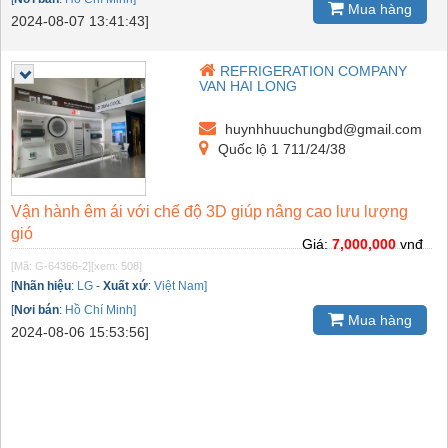
Mua hàng
2024-08-07 13:41:43]
REFRIGERATION COMPANY
VAN HAI LONG
huynhhuuchungbd@gmail.com
Quốc lộ 1 711/24/38
Vận hành êm ái với chế độ 3D giúp nâng cao lưu lượng
gió
Giá:
7,000,000
vnđ
[Mã: G-64366-2]
[xem: 508]
[
Nhãn hiệu
:
LG
-
Xuất xứ
:
Việt Nam]
[
Nơi bán
:
Hồ Chí Minh]
Mua hàng
2024-08-06 15:53:56]