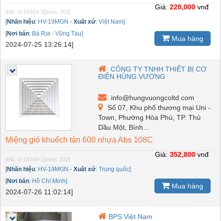
Giá:
220,000
vnđ
[Mã: G-64304-3]
[xem: 352]
[
Nhãn hiệu
:
HV-19MGN
-
Xuất xứ
:
Việt Nam]
[
Nơi bán
:
Bà Rịa - Vũng Tàu]
Mua hàng
2024-07-25 13:26:14]
CÔNG TY TNHH THIẾT BỊ CƠ
ĐIỆN HÙNG VƯƠNG
info@hungvuongcoltd.com
Số 07, Khu phố thương mại Uni -
Town, Phường Hòa Phú, TP. Thủ
Dầu Một, Bình...
Miệng gió khuếch tán 600 nhựa Abs 108C
Giá:
352,800
vnđ
[Mã: G-64304-1]
[xem: 332]
[
Nhãn hiệu
:
HV-19MGN
-
Xuất xứ
:
Trung quốc]
[
Nơi bán
:
Hồ Chí Minh]
Mua hàng
2024-07-26 11:02:14]
BPS Việt Nam