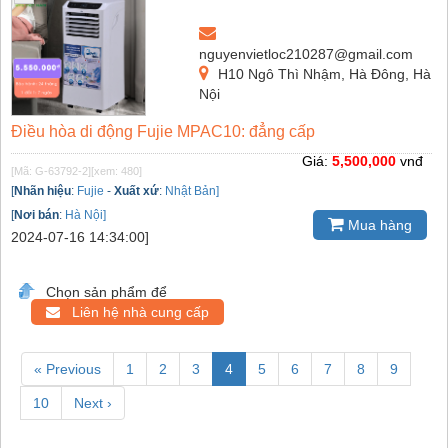
nguyenvietloc210287@gmail.com
H10 Ngô Thì Nhậm, Hà Đông, Hà
Nội
Điều hòa di động Fujie MPAC10: đẳng cấp
Giá:
5,500,000
vnđ
[Mã: G-63792-2]
[xem: 480]
[
Nhãn hiệu
:
Fujie
-
Xuất xứ
:
Nhật Bản]
[
Nơi bán
:
Hà Nội]
Mua hàng
2024-07-16 14:34:00]
Chọn sản phẩm để
Liên hệ nhà cung cấp
« Previous
1
2
3
4
5
6
7
8
9
10
Next ›