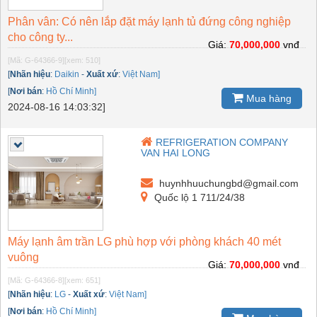
Phân vân: Có nên lắp đặt máy lạnh tủ đứng công nghiệp
cho công ty...
Giá:
70,000,000
vnđ
[Mã: G-64366-9]
[xem: 510]
[
Nhãn hiệu
:
Daikin
-
Xuất xứ
:
Việt Nam]
[
Nơi bán
:
Hồ Chí Minh]
Mua hàng
2024-08-16 14:03:32]
REFRIGERATION COMPANY
VAN HAI LONG
huynhhuuchungbd@gmail.com
Quốc lộ 1 711/24/38
Máy lạnh âm trần LG phù hợp với phòng khách 40 mét
vuông
Giá:
70,000,000
vnđ
[Mã: G-64366-8]
[xem: 651]
[
Nhãn hiệu
:
LG
-
Xuất xứ
:
Việt Nam]
[
Nơi bán
:
Hồ Chí Minh]