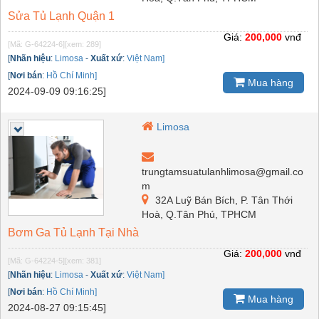
Sửa Tủ Lạnh Quận 1
Giá:
200,000
vnđ
[Mã: G-64224-6]
[xem: 289]
[
Nhãn hiệu
:
Limosa
-
Xuất xứ
:
Việt Nam]
[
Nơi bán
:
Hồ Chí Minh]
Mua hàng
2024-09-09 09:16:25]
Limosa
trungtamsuatulanhlimosa@gmail.co
m
32A Luỹ Bán Bích, P. Tân Thới
Hoà, Q.Tân Phú, TPHCM
Bơm Ga Tủ Lạnh Tại Nhà
Giá:
200,000
vnđ
[Mã: G-64224-5]
[xem: 381]
[
Nhãn hiệu
:
Limosa
-
Xuất xứ
:
Việt Nam]
[
Nơi bán
:
Hồ Chí Minh]
Mua hàng
2024-08-27 09:15:45]