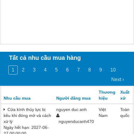
Tất cả nhu cầu mua hàng
1
2
3
4
5
6
7
8
9
10
Next ›
Thương
Xuất
Nhu cầu mua
Người đăng mua
hiệu
xứ
Cửa kính thủy lực bị
nguyen duc anh
Việt
Toàn
kêu khi đóng mở và cách
Nam
quốc
xử lý
nguyenducanh470
Ngày hết hạn: 2027-06-
27 00:00:00