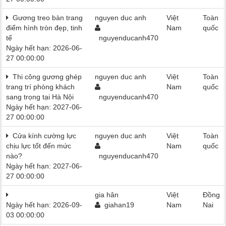
Gương treo bàn trang
nguyen duc anh
Việt
Toàn
điểm hình tròn đẹp, tinh
Nam
quốc
tế
nguyenducanh470
Ngày hết hạn: 2026-06-
27 00:00:00
Thi công gương ghép
nguyen duc anh
Việt
Toàn
trang trí phòng khách
Nam
quốc
sang trọng tại Hà Nội
nguyenducanh470
Ngày hết hạn: 2027-06-
27 00:00:00
Cửa kính cường lực
nguyen duc anh
Việt
Toàn
chịu lực tốt đến mức
Nam
quốc
nào?
nguyenducanh470
Ngày hết hạn: 2027-06-
27 00:00:00
gia hân
Việt
Đồng
Ngày hết hạn: 2026-09-
giahan19
Nam
Nai
03 00:00:00