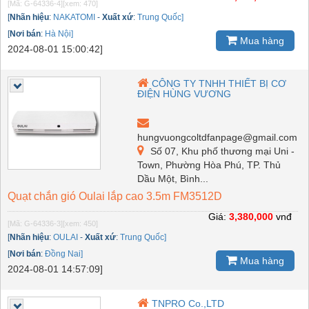
[Mã: G-64336-4]
[xem: 470]
[
Nhãn hiệu
:
NAKATOMI
-
Xuất xứ
:
Trung Quốc]
[
Nơi bán
:
Hà Nội]
Mua hàng
2024-08-01 15:00:42]
CÔNG TY TNHH THIẾT BỊ CƠ
ĐIỆN HÙNG VƯƠNG
hungvuongcoltdfanpage@gmail.com
Số 07, Khu phố thương mại Uni -
Town, Phường Hòa Phú, TP. Thủ
Dầu Một, Bình...
Quạt chắn gió Oulai lắp cao 3.5m FM3512D
Giá:
3,380,000
vnđ
[Mã: G-64336-3]
[xem: 450]
[
Nhãn hiệu
:
OULAI
-
Xuất xứ
:
Trung Quốc]
[
Nơi bán
:
Đồng Nai]
Mua hàng
2024-08-01 14:57:09]
TNPRO Co.,LTD