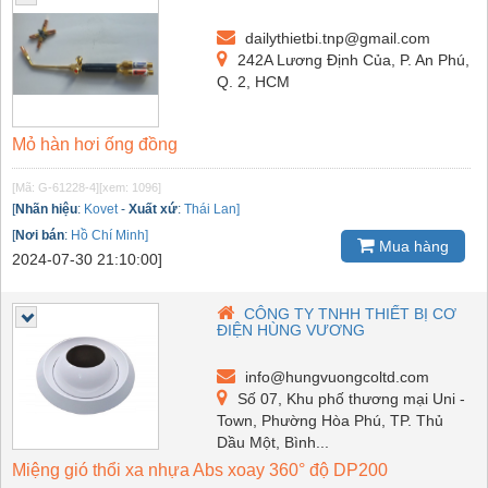
dailythietbi.tnp@gmail.com
242A Lương Định Của, P. An Phú,
Q. 2, HCM
Mỏ hàn hơi ống đồng
[Mã: G-61228-4]
[xem: 1096]
[
Nhãn hiệu
:
Kovet
-
Xuất xứ
:
Thái Lan]
[
Nơi bán
:
Hồ Chí Minh]
Mua hàng
2024-07-30 21:10:00]
CÔNG TY TNHH THIẾT BỊ CƠ
ĐIỆN HÙNG VƯƠNG
info@hungvuongcoltd.com
Số 07, Khu phố thương mại Uni -
Town, Phường Hòa Phú, TP. Thủ
Dầu Một, Bình...
Miệng gió thổi xa nhựa Abs xoay 360° độ DP200