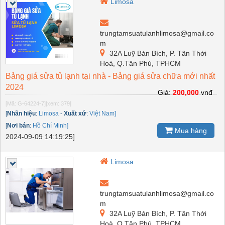
Limosa
trungtamsuatulanhlimosa@gmail.co
m
32A Luỹ Bán Bích, P. Tân Thới
Hoà, Q.Tân Phú, TPHCM
Bảng giá sửa tủ lạnh tại nhà - Bảng giá sửa chữa mới nhất
2024
Giá:
200,000
vnđ
[Mã: G-64224-7]
[xem: 379]
[
Nhãn hiệu
:
Limosa
-
Xuất xứ
:
Việt Nam]
[
Nơi bán
:
Hồ Chí Minh]
Mua hàng
2024-09-09 14:19:25]
Limosa
trungtamsuatulanhlimosa@gmail.co
m
32A Luỹ Bán Bích, P. Tân Thới
Hoà, Q.Tân Phú, TPHCM