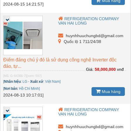
Mua hàng
2024-08-15 14:21:57]
REFRIGERATION COMPANY
VAN HAI LONG
huynhhuuchungbd@gmail.com
Quốc lộ 1 711/24/38
Điểm đáng chú ý đó là sử dụng công nghệ Inverter độc
đáo, tự...
Giá:
58,000,000
vnđ
[Mã: G-64366-7]
[xem: 597]
[
Nhãn hiệu
:
LG
-
Xuất xứ
:
Việt Nam]
[
Nơi bán
:
Hồ Chí Minh]
Mua hàng
2024-08-13 10:17:01]
REFRIGERATION COMPANY
VAN HAI LONG
huynhhuuchungbd@gmail.com