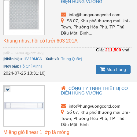
ĐIỆN HÙNG VƯƠNG
info@hungvuongcoltd.com
Số 07, Khu phố thương mại Uni -
Town, Phường Hòa Phú, TP. Thủ
Dầu Một, Bình...
Khung nhựa hồi có lưới 603 201A
Giá:
211,500
vnđ
[Mã: G-64304-4]
[xem: 365]
[
Nhãn hiệu
:
HV-19MGN
-
Xuất xứ
:
Trung Quốc]
[
Nơi bán
:
Hồ Chí Minh]
Mua hàng
2024-07-25 13:31:10]
CÔNG TY TNHH THIẾT BỊ CƠ
ĐIỆN HÙNG VƯƠNG
info@hungvuongcoltd.com
Số 07, Khu phố thương mại Uni -
Town, Phường Hòa Phú, TP. Thủ
Dầu Một, Bình...
Miệng gió linear 1 lớp lá mỏng