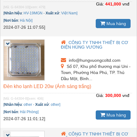
Giá:
441,000
vnđ
[Mã: G-64304-10]
[xem: 479]
[
Nhãn hiệu
:
HV-19MGN
-
Xuất xứ
:
Việt Nam]
[
Nơi bán
:
Hà Nội]
Mua hàng
2024-07-26 11:07:55]
CÔNG TY TNHH THIẾT BỊ CƠ
ĐIỆN HÙNG VƯƠNG
info@hungvuongcoltd.com
Số 07, Khu phố thương mại Uni -
Town, Phường Hòa Phú, TP. Thủ
Dầu Một, Bình...
Đèn kho lạnh LED 20w (Ánh sáng trắng)
Giá:
300,000
vnđ
[Mã: G-64304-8]
[xem: 406]
[
Nhãn hiệu
:
other
-
Xuất xứ
:
other]
[
Nơi bán
:
Hải Phòng]
Mua hàng
2024-07-26 11:01:12]
CÔNG TY TNHH THIẾT BỊ CƠ