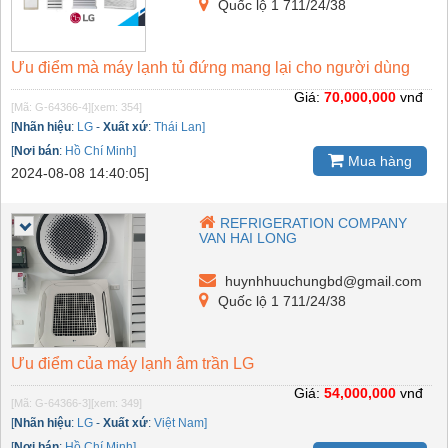
Quốc lộ 1 711/24/38
Ưu điểm mà máy lạnh tủ đứng mang lại cho người dùng
Giá:
70,000,000
vnđ
[Mã: G-64366-4]
[xem: 354]
[
Nhãn hiệu
:
LG
-
Xuất xứ
:
Thái Lan]
[
Nơi bán
:
Hồ Chí Minh]
Mua hàng
2024-08-08 14:40:05]
REFRIGERATION COMPANY
VAN HAI LONG
huynhhuuchungbd@gmail.com
Quốc lộ 1 711/24/38
Ưu điểm của máy lạnh âm trần LG
Giá:
54,000,000
vnđ
[Mã: G-64366-3]
[xem: 349]
[
Nhãn hiệu
:
LG
-
Xuất xứ
:
Việt Nam]
[
Nơi bán
:
Hồ Chí Minh]