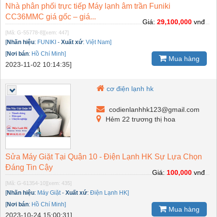
Nhà phân phối trực tiếp Máy lạnh âm trần Funiki
CC36MMC giá gốc – giá...
Giá:
29,100,000
vnđ
[Mã: G-55778-8]
[xem: 447]
[
Nhãn hiệu
:
FUNIKI
-
Xuất xứ
:
Việt Nam]
[
Nơi bán
:
Hồ Chí Minh]
Mua hàng
2023-11-02 10:14:35]
cơ điện lạnh hk
codienlanhhk123@gmail.com
Hẻm 22 trương thị hoa
Sửa Máy Giặt Tại Quận 10 - Điện Lạnh HK Sự Lựa Chọn
Đáng Tin Cậy
Giá:
100,000
vnđ
[Mã: G-61354-10]
[xem: 435]
[
Nhãn hiệu
:
Máy Giặt
-
Xuất xứ
:
Điện Lạnh HK]
[
Nơi bán
:
Hồ Chí Minh]
Mua hàng
2023-10-24 15:00:31]