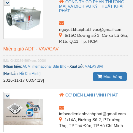
CÔNG TY CỔ PHẦN THƯƠNG
MẠI VÀ DỊCH VỤ KỸ THUẬT KHẢI
PHÁT
nguyet.khaiphat.hvac@gmail.com
6/15C Đường số 3, Cư xá Lữ Gia,
P.15, Q.11, Tp. HCM
Miệng gió ADF - VAV/CAV
[Mã: G-33289-59]
[xem: 2000]
[
Nhãn hiệu
:
ACM International Sdn Bhd
-
Xuất xứ
:
MALAYSIA]
[
Nơi bán
:
Hồ Chí Minh]
Mua hàng
2016-11-17 03:54:19]
CƠ ĐIỆN LẠNH VĨNH PHÁT
infocodienlanhvinhphat@gmail.com
1/14A, Đường Số 2, P.Trường
Thọ, TP.Thủ Đức, TP.Hồ Chí Minh