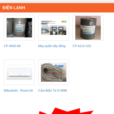
ĐIỆN LẠNH
CP 4600-68
Máy quấn dây đồng
CP 4214-320
Gorman Winding
machine
Mitsubishi - Room Air
Cảm Biến Từ D-M9B
Conditioners