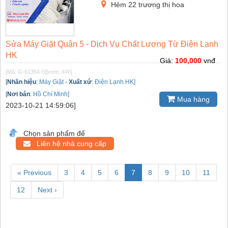
Hẻm 22 trương thị hoa
Sửa Máy Giặt Quận 5 - Dịch Vụ Chất Lượng Từ Điện Lạnh
HK
Giá:
100,000
vnđ
[Mã: G-61354-5]
[xem: 446]
[
Nhãn hiệu
:
Máy Giặt
-
Xuất xứ
:
Điện Lạnh HK]
[
Nơi bán
:
Hồ Chí Minh]
Mua hàng
2023-10-21 14:59:06]
Chọn sản phẩm để
Liên hệ nhà cung cấp
« Previous
3
4
5
6
7
8
9
10
11
12
Next ›