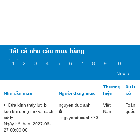
Tất cả nhu cầu mua hàng
1
2
3
4
5
6
7
8
9
10
Next ›
Thương
Xuất
Nhu cầu mua
Người đăng mua
hiệu
xứ
Cửa kính thủy lực bị
nguyen duc anh
Việt
Toàn
kêu khi đóng mở và cách
Nam
quốc
xử lý
nguyenducanh470
Ngày hết hạn: 2027-06-
27 00:00:00