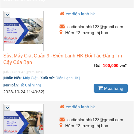
cơ điện lạnh hk
codienlanhhk123@gmail.com
Hẻm 22 trương thị hoa
Sửa Máy Giặt Quận 9 - Điện Lạnh HK Đối Tác Đáng Tin
Cậy Của Bạn
Giá:
100,000
vnđ
[Mã: G-61354-9]
[xem: 620]
[
Nhãn hiệu
:
Máy Giặt
-
Xuất xứ
:
Điện Lạnh HK]
[
Nơi bán
:
Hồ Chí Minh]
Mua hàng
2023-10-24 11:40:32]
cơ điện lạnh hk
codienlanhhk123@gmail.com
Hẻm 22 trương thị hoa