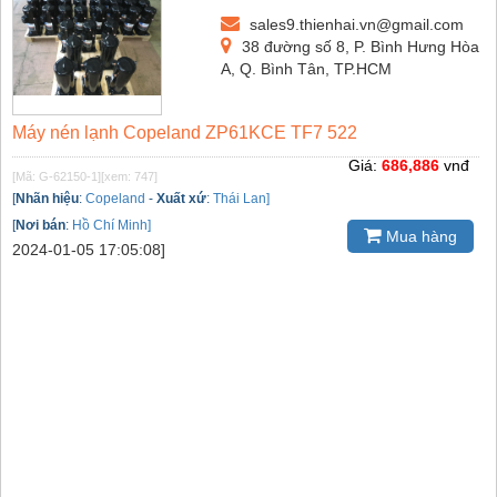
sales9.thienhai.vn@gmail.com
38 đường số 8, P. Bình Hưng Hòa
A, Q. Bình Tân, TP.HCM
Máy nén lạnh Copeland ZP61KCE TF7 522
Giá:
686,886
vnđ
[Mã: G-62150-1]
[xem: 747]
[
Nhãn hiệu
:
Copeland
-
Xuất xứ
:
Thái Lan]
[
Nơi bán
:
Hồ Chí Minh]
Mua hàng
2024-01-05 17:05:08]