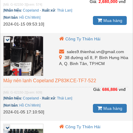
Giá:
2,680,000
vnđ
[Mã: G-62150-3]
[xem: 574]
[
Nhãn hiệu
:
Copeland
-
Xuất xứ
:
Thái Lan]
[
Nơi bán
:
Hồ Chí Minh]
Mua hàng
2024-01-15 09:53:10]
Công Ty Thiên Hải
sales9.thienhai.vn@gmail.com
38 đường số 8, P. Bình Hưng Hòa
A, Q. Bình Tân, TP.HCM
Máy nén lạnh Copeland ZP83KCE-TF7-522
Giá:
686,886
vnđ
[Mã: G-62150-2]
[xem: 609]
[
Nhãn hiệu
:
Copeland
-
Xuất xứ
:
Thái Lan]
[
Nơi bán
:
Hồ Chí Minh]
Mua hàng
2024-01-05 17:10:50]
Công Ty Thiên Hải