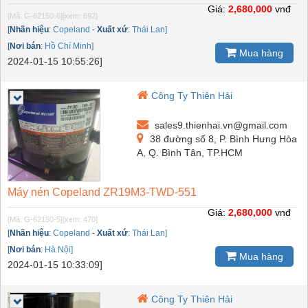
Giá:
2,680,000
vnđ
[Mã: G-62150-6]
[xem: 692]
[
Nhãn hiệu
:
Copeland
-
Xuất xứ
:
Thái Lan]
[
Nơi bán
:
Hồ Chí Minh]
Mua hàng
2024-01-15 10:55:26]
Công Ty Thiên Hải
sales9.thienhai.vn@gmail.com
38 đường số 8, P. Bình Hưng Hòa
A, Q. Bình Tân, TP.HCM
Máy nén Copeland ZR19M3-TWD-551
Giá:
2,680,000
vnđ
[Mã: G-62150-5]
[xem: 470]
[
Nhãn hiệu
:
Copeland
-
Xuất xứ
:
Thái Lan]
[
Nơi bán
:
Hà Nội]
Mua hàng
2024-01-15 10:33:09]
Công Ty Thiên Hải