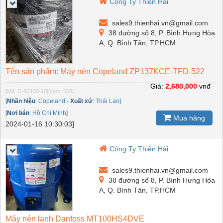
Công Ty Thiên Hải
sales9.thienhai.vn@gmail.com
38 đường số 8, P. Bình Hưng Hòa
A, Q. Bình Tân, TP.HCM
Tên sản phẩm: Máy nén Copeland ZP137KCE-TFD-522
Giá:
2,680,000
vnđ
[Mã: G-62150-10]
[xem: 668]
[
Nhãn hiệu
:
Copeland
-
Xuất xứ
:
Thái Lan]
[
Nơi bán
:
Hồ Chí Minh]
Mua hàng
2024-01-16 10:30:03]
Công Ty Thiên Hải
sales9.thienhai.vn@gmail.com
38 đường số 8, P. Bình Hưng Hòa
A, Q. Bình Tân, TP.HCM
Máy nén lạnh Danfoss MT100HS4DVE