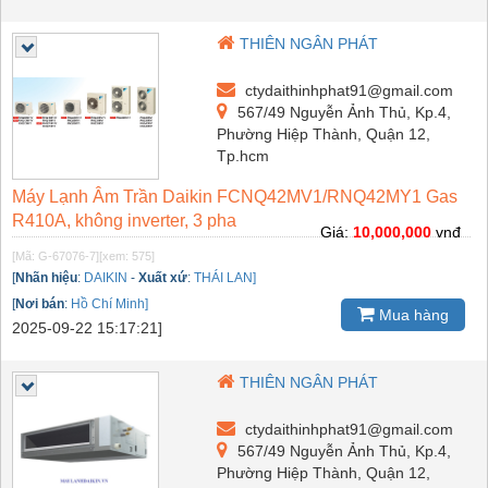
THIÊN NGÂN PHÁT
ctydaithinhphat91@gmail.com
567/49 Nguyễn Ảnh Thủ, Kp.4,
Phường Hiệp Thành, Quận 12,
Tp.hcm
Máy Lạnh Âm Trần Daikin FCNQ42MV1/RNQ42MY1 Gas
R410A, không inverter, 3 pha
Giá:
10,000,000
vnđ
[Mã: G-67076-7]
[xem: 575]
[
Nhãn hiệu
:
DAIKIN
-
Xuất xứ
:
THÁI LAN]
[
Nơi bán
:
Hồ Chí Minh]
Mua hàng
2025-09-22 15:17:21]
THIÊN NGÂN PHÁT
ctydaithinhphat91@gmail.com
567/49 Nguyễn Ảnh Thủ, Kp.4,
Phường Hiệp Thành, Quận 12,