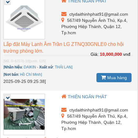
THIÊN NGÂN PHÁT
ctydaithinhphat91@gmail.com
567/49 Nguyễn Ảnh Thủ, Kp.4,
Phường Hiệp Thành, Quận 12,
Tp.hcm
Lắp đặt Máy Lạnh Âm Trần LG ZTNQ30GNLE0 cho hội
trường phòng lớn.
Giá:
10,000,000
vnđ
[Mã: G-67076-10]
[xem: 615]
[
Nhãn hiệu
:
DAIKIN
-
Xuất xứ
:
THÁI LAN]
[
Nơi bán
:
Hồ Chí Minh]
Mua hàng
2025-09-25 09:25:38]
THIÊN NGÂN PHÁT
ctydaithinhphat91@gmail.com
567/49 Nguyễn Ảnh Thủ, Kp.4,
Phường Hiệp Thành, Quận 12,
Tp.hcm