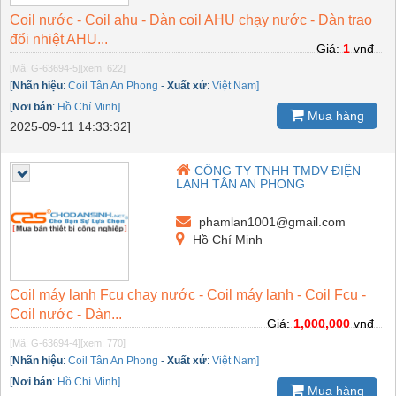
Coil nước - Coil ahu - Dàn coil AHU chạy nước - Dàn trao
đổi nhiệt AHU...
Giá:
1
vnđ
[Mã: G-63694-5]
[xem: 622]
[
Nhãn hiệu
:
Coil Tân An Phong
-
Xuất xứ
:
Việt Nam]
[
Nơi bán
:
Hồ Chí Minh]
Mua hàng
2025-09-11 14:33:32]
CÔNG TY TNHH TMDV ĐIỆN
LẠNH TÂN AN PHONG
phamlan1001@gmail.com
Hồ Chí Minh
Coil máy lạnh Fcu chạy nước - Coil máy lạnh - Coil Fcu -
Coil nước - Dàn...
Giá:
1,000,000
vnđ
[Mã: G-63694-4]
[xem: 770]
[
Nhãn hiệu
:
Coil Tân An Phong
-
Xuất xứ
:
Việt Nam]
[
Nơi bán
:
Hồ Chí Minh]
Mua hàng