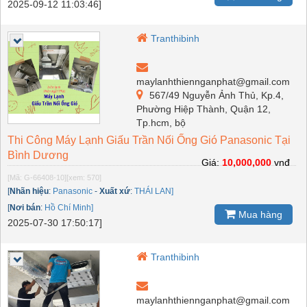
2025-09-12 11:03:46]
Tranthibinh
maylanhthiennganphat@gmail.com
567/49 Nguyễn Ảnh Thủ, Kp.4,
Phường Hiệp Thành, Quận 12,
Tp.hcm, bộ
Thi Công Máy Lạnh Giấu Trần Nối Ống Gió Panasonic Tại
Bình Dương
Giá:
10,000,000
vnđ
[Mã: G-66408-10]
[xem: 570]
[
Nhãn hiệu
:
Panasonic
-
Xuất xứ
:
THÁI LAN]
[
Nơi bán
:
Hồ Chí Minh]
Mua hàng
2025-07-30 17:50:17]
Tranthibinh
maylanhthiennganphat@gmail.com