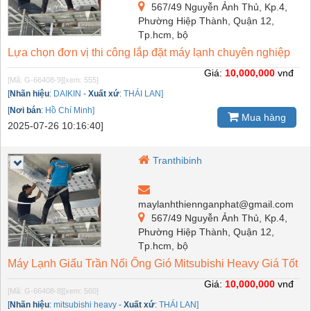
567/49 Nguyễn Ảnh Thủ, Kp.4,
Phường Hiệp Thành, Quận 12,
Tp.hcm, bộ
Lựa chọn đơn vị thi công lắp đặt máy lạnh chuyên nghiệp
Giá:
10,000,000
vnđ
[Mã: G-66408-9]
[xem: 555]
[
Nhãn hiệu
:
DAIKIN
-
Xuất xứ
:
THÁI LAN]
[
Nơi bán
:
Hồ Chí Minh]
Mua hàng
2025-07-26 10:16:40]
Tranthibinh
maylanhthiennganphat@gmail.com
567/49 Nguyễn Ảnh Thủ, Kp.4,
Phường Hiệp Thành, Quận 12,
Tp.hcm, bộ
Máy Lạnh Giấu Trần Nối Ống Gió Mitsubishi Heavy Giá Tốt
Giá:
10,000,000
vnđ
[Mã: G-66408-8]
[xem: 560]
[
Nhãn hiệu
:
mitsubishi heavy
-
Xuất xứ
:
THÁI LAN]