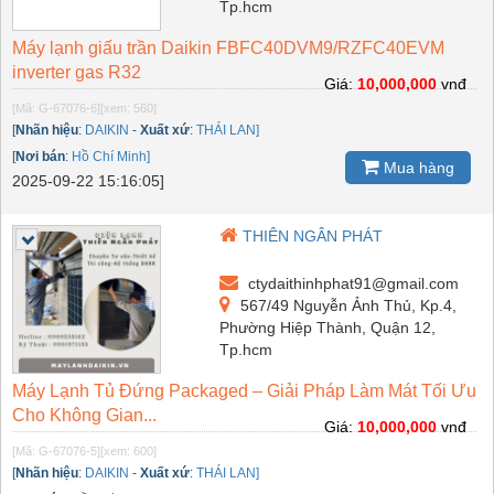
Tp.hcm
Máy lạnh giấu trần Daikin FBFC40DVM9/RZFC40EVM
inverter gas R32
Giá:
10,000,000
vnđ
[Mã: G-67076-6]
[xem: 560]
[
Nhãn hiệu
:
DAIKIN
-
Xuất xứ
:
THÁI LAN]
[
Nơi bán
:
Hồ Chí Minh]
Mua hàng
2025-09-22 15:16:05]
THIÊN NGÂN PHÁT
ctydaithinhphat91@gmail.com
567/49 Nguyễn Ảnh Thủ, Kp.4,
Phường Hiệp Thành, Quận 12,
Tp.hcm
Máy Lạnh Tủ Đứng Packaged – Giải Pháp Làm Mát Tối Ưu
Cho Không Gian...
Giá:
10,000,000
vnđ
[Mã: G-67076-5]
[xem: 600]
[
Nhãn hiệu
:
DAIKIN
-
Xuất xứ
:
THÁI LAN]