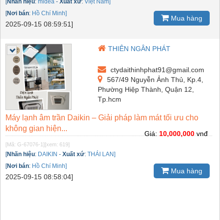
[
Nhãn hiệu
:
midea
-
Xuất xứ
:
Việt Nam]
[
Nơi bán
:
Hồ Chí Minh]
Mua hàng
2025-09-15 08:59:51]
THIÊN NGÂN PHÁT
ctydaithinhphat91@gmail.com
567/49 Nguyễn Ảnh Thủ, Kp.4,
Phường Hiệp Thành, Quận 12,
Tp.hcm
Máy lạnh âm trần Daikin – Giải pháp làm mát tối ưu cho
không gian hiện...
Giá:
10,000,000
vnđ
[Mã: G-67076-1]
[xem: 619]
[
Nhãn hiệu
:
DAIKIN
-
Xuất xứ
:
THÁI LAN]
[
Nơi bán
:
Hồ Chí Minh]
Mua hàng
2025-09-15 08:58:04]