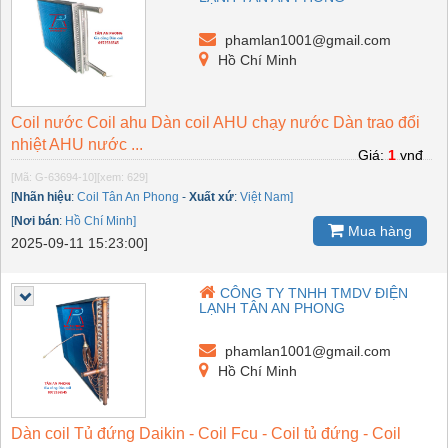
phamlan1001@gmail.com
Hồ Chí Minh
Coil nước Coil ahu Dàn coil AHU chạy nước Dàn trao đổi
nhiệt AHU nước ...
Giá:
1
vnđ
[Mã: G-63694-10]
[xem: 629]
[
Nhãn hiệu
:
Coil Tân An Phong
-
Xuất xứ
:
Việt Nam]
[
Nơi bán
:
Hồ Chí Minh]
Mua hàng
2025-09-11 15:23:00]
CÔNG TY TNHH TMDV ĐIỆN
LẠNH TÂN AN PHONG
phamlan1001@gmail.com
Hồ Chí Minh
Dàn coil Tủ đứng Daikin - Coil Fcu - Coil tủ đứng - Coil