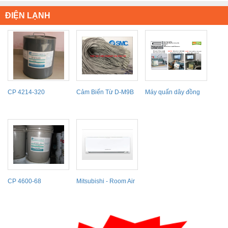
ĐIỆN LẠNH
CP 4214-320
Cảm Biến Từ D-M9B
Máy quấn dây đồng
Gorman Winding
machine
CP 4600-68
Mitsubishi - Room Air
Conditioners