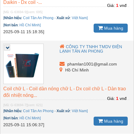
Daikin - Dx coil -...
Giá:
1
vnđ
[Mã: G-63694-9]
[xem: 695]
[
Nhãn hiệu
:
Coil Tân An Phong
-
Xuất xứ
:
Việt Nam]
[
Nơi bán
:
Hồ Chí Minh]
Mua hàng
2025-09-11 15:18:35]
CÔNG TY TNHH TMDV ĐIỆN
LẠNH TÂN AN PHONG
phamlan1001@gmail.com
Hồ Chí Minh
Coil chữ L - Coil dàn nóng chữ L - Dx coil chữ L - Dàn trao
đổi nhiệt nóng...
Giá:
1
vnđ
[Mã: G-63694-7]
[xem: 621]
[
Nhãn hiệu
:
Coil Tân An Phong
-
Xuất xứ
:
Việt Nam]
[
Nơi bán
:
Hồ Chí Minh]
Mua hàng
2025-09-11 15:06:37]