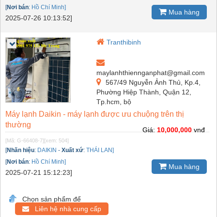
[
Nơi bán
:
Hồ Chí Minh]
Mua hàng
2025-07-26 10:13:52]
Tranthibinh
maylanhthiennganphat@gmail.com
567/49 Nguyễn Ảnh Thủ, Kp.4,
Phường Hiệp Thành, Quận 12,
Tp.hcm, bộ
Máy lạnh Daikin - máy lạnh được ưu chuộng trên thị
thường
Giá:
10,000,000
vnđ
[Mã: G-66408-7]
[xem: 504]
[
Nhãn hiệu
:
DAIKIN
-
Xuất xứ
:
THÁI LAN]
[
Nơi bán
:
Hồ Chí Minh]
Mua hàng
2025-07-21 15:12:23]
Chọn sản phẩm để
Liên hệ nhà cung cấp