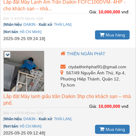
Lắp đặt Máy Lạnh Âm Trần Daikin FCFC100DVM- 4HP -
cho khách sạn – nhà...
Giá:
10,000,000
vnđ
[Mã: G-67076-9]
[xem: 626]
[
Nhãn hiệu
:
DAIKIN
-
Xuất xứ
:
THÁI LAN]
[
Nơi bán
:
Hồ Chí Minh]
Mua hàng
2025-09-25 09:24:18]
THIÊN NGÂN PHÁT
ctydaithinhphat91@gmail.com
567/49 Nguyễn Ảnh Thủ, Kp.4,
Phường Hiệp Thành, Quận 12,
Tp.hcm
Lắp đặt Máy lạnh giấu trần Daikin 3hp cho khách sạn – nhà
phố.
Giá:
10,000,000
vnđ
[Mã: G-67076-8]
[xem: 625]
[
Nhãn hiệu
:
DAIKIN
-
Xuất xứ
:
THÁI LAN]
[
Nơi bán
:
Hồ Chí Minh]
Mua hàng
2025-09-25 09:12:48]