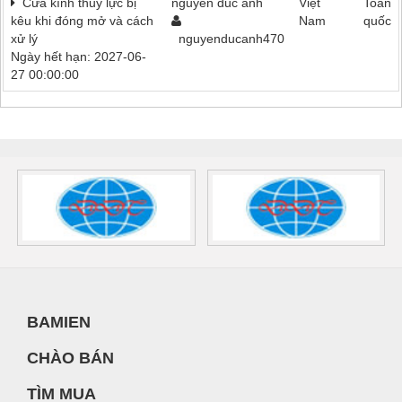
Cửa kính thủy lực bị
nguyen duc anh
Việt
Toàn
kêu khi đóng mở và cách
Nam
quốc
xử lý
nguyenducanh470
Ngày hết hạn: 2027-06-
27 00:00:00
BAMIEN
CHÀO BÁN
TÌM MUA