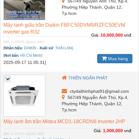
567/49 Nguyễn Ảnh Thủ, Kp.4,
Phường Hiệp Thành, Quận 12,
Tp.hcm
Máy lạnh giấu trần Daikin FBFC50DVM9/RZFC50EVM
inverter gas R32
Giá:
10,000,000
vnđ
[Mã: G-67076-3]
[xem: 686]
[
Nhãn hiệu
:
DAIKIN
-
Xuất xứ
:
THÁI LAN]
[
Nơi bán
:
Hồ Chí Minh]
Mua hàng
2025-09-17 11:05:31]
THIÊN NGÂN PHÁT
ctydaithinhphat91@gmail.com
567/49 Nguyễn Ảnh Thủ, Kp.4,
Phường Hiệp Thành, Quận 12,
Tp.hcm
Máy lạnh âm trần Midea MCD1-18CRDN8 Inverter 2HP
Giá:
1,000,000
vnđ
[Mã: G-67076-2]
[xem: 585]