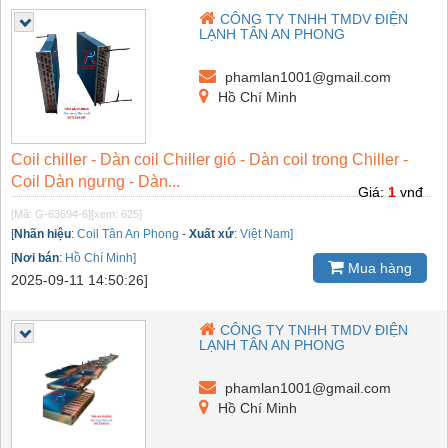
CÔNG TY TNHH TMDV ĐIỆN
LẠNH TÂN AN PHONG
phamlan1001@gmail.com
Hồ Chí Minh
Coil chiller - Dàn coil Chiller gió - Dàn coil trong Chiller -
Coil Dàn ngưng - Dàn...
Giá:
1
vnđ
[Mã: G-63694-6]
[xem: 625]
[
Nhãn hiệu
:
Coil Tân An Phong
-
Xuất xứ
:
Việt Nam]
[
Nơi bán
:
Hồ Chí Minh]
Mua hàng
2025-09-11 14:50:26]
CÔNG TY TNHH TMDV ĐIỆN
LẠNH TÂN AN PHONG
phamlan1001@gmail.com
Hồ Chí Minh