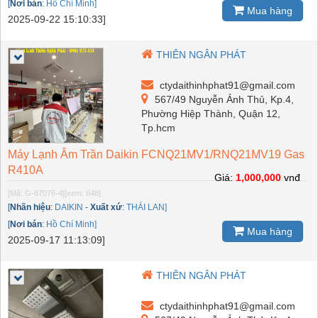
[
Nơi bán
:
Hồ Chí Minh]
Mua hàng
2025-09-22 15:10:33]
THIÊN NGÂN PHÁT
ctydaithinhphat91@gmail.com
567/49 Nguyễn Ảnh Thủ, Kp.4,
Phường Hiệp Thành, Quận 12,
Tp.hcm
Máy Lạnh Âm Trần Daikin FCNQ21MV1/RNQ21MV19 Gas
R410A
Giá:
1,000,000
vnđ
[Mã: G-67076-4]
[xem: 648]
[
Nhãn hiệu
:
DAIKIN
-
Xuất xứ
:
THÁI LAN]
[
Nơi bán
:
Hồ Chí Minh]
Mua hàng
2025-09-17 11:13:09]
THIÊN NGÂN PHÁT
ctydaithinhphat91@gmail.com