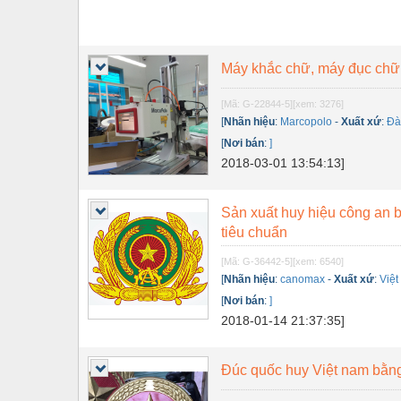
Máy khắc chữ, máy đục chữ s
[Mã: G-22844-5]
[xem: 3276]
[
Nhãn hiệu
:
Marcopolo
-
Xuất xứ
:
Đà
[
Nơi bán
:
]
2018-03-01 13:54:13]
Sản xuất huy hiệu công an
tiêu chuẩn
[Mã: G-36442-5]
[xem: 6540]
[
Nhãn hiệu
:
canomax
-
Xuất xứ
:
Việt
[
Nơi bán
:
]
2018-01-14 21:37:35]
Đúc quốc huy Việt nam bằn