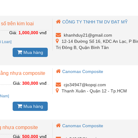
CÔNG TY TNHH TM DV ĐẠT MỸ
ố trên kim loại
Giá:
1,000,000
vnđ
khanhduy21@gmail.com
12-14 Đường Số 16, KDC An Lạc, P Bì
i Loan]
Trị Đông B, Quận Bình Tân
Mua hàng
Canomax Composite
 bằng nhựa composite
Giá:
300,000
vnđ
cjo34947@kopqi.com
Thạnh Xuân - Quận 12 - Tp.HCM
 Nam]
Mua hàng
Canomax Composite
g nhựa composite
Giá:
500,000
vnđ