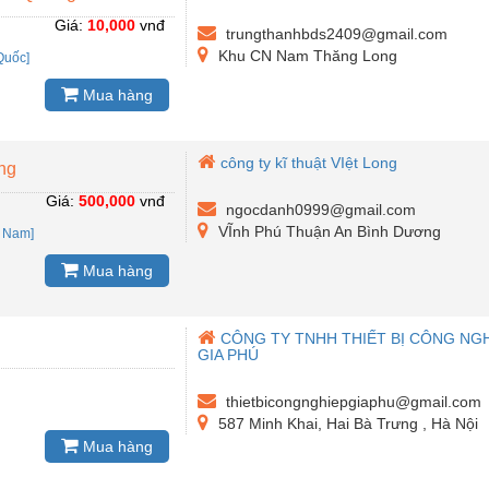
Giá:
10,000
vnđ
trungthanhbds2409@gmail.com
Khu CN Nam Thăng Long
Quốc]
Mua hàng
công ty kĩ thuật VIệt Long
ng
Giá:
500,000
vnđ
ngocdanh0999@gmail.com
VĨnh Phú Thuận An Bình Dương
t Nam]
Mua hàng
CÔNG TY TNHH THIẾT BỊ CÔNG NG
GIA PHÚ
thietbicongnghiepgiaphu@gmail.com
587 Minh Khai, Hai Bà Trưng , Hà Nội
Mua hàng