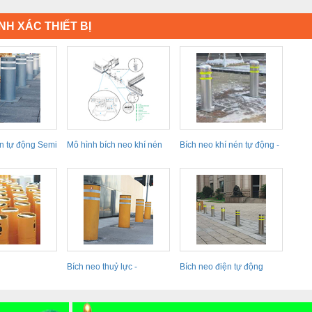
NH XÁC THIẾT BỊ
n tự động Semi
Mô hình bích neo khí nén
Bích neo khí nén tự động -
Pneumatic -...
Pneumatic -...
Bích neo thuỷ lực -
Bích neo điện tự động
Hydraulic - Automatic
Electric -...