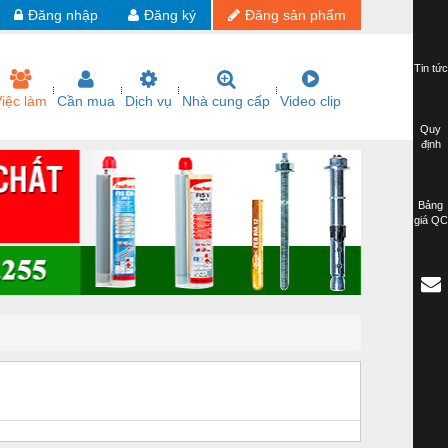
Đăng nhập
Đăng ký
Đăng sản phẩm
Tin tức
iệc làm
Cần mua
Dịch vụ
Nhà cung cấp
Video clip
Quy
định
Bảng
giá QC