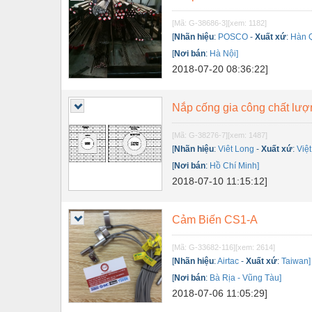
Nội - Ngoại thất - văn phòng
[Mã: G-38686-3]
[xem: 1182]
[
Nhãn hiệu
:
POSCO
-
Xuất xứ
:
Hàn 
Nồi hơi - Trang thiết bị
[
Nơi bán
:
Hà Nội]
Nông nghiệp - Thiết bị
2018-07-20 08:36:22]
Nước-Vật tư thiết bị
Nắp cống gia công chất lượ
Phốt cơ khí
[Mã: G-38276-7]
[xem: 1487]
Sắt, thép, inox các loại
[
Nhãn hiệu
:
Viêt Long
-
Xuất xứ
:
Việ
Thí nghiệm-Trang thiết bị
[
Nơi bán
:
Hồ Chí Minh]
2018-07-10 11:15:12]
Thiết bị chiếu sáng
Thiết bị chống sét
Cảm Biến CS1-A
Thiết bị an ninh
[Mã: G-33682-116]
[xem: 2614]
[
Nhãn hiệu
:
Airtac
-
Xuất xứ
:
Taiwan]
Thiết bị công nghiệp
[
Nơi bán
:
Bà Rịa - Vũng Tàu]
Thiết bị công trình
2018-07-06 11:05:29]