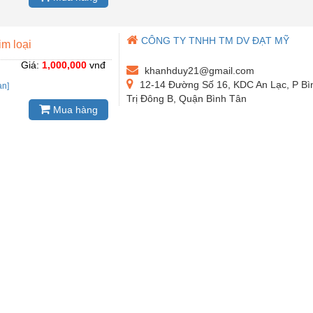
CÔNG TY TNHH TM DV ĐẠT MỸ
im loại
Giá:
1,000,000
vnđ
khanhduy21@gmail.com
12-14 Đường Số 16, KDC An Lạc, P Bì
an]
Trị Đông B, Quận Bình Tân
Mua hàng