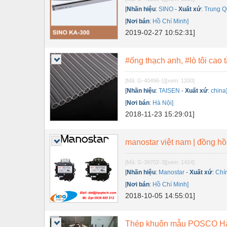
Dụng cụ đo
[
Nhãn hiệu
:
SINO
-
Xuất xứ
:
Trung Q
Gỗ - Trang thiết bị
[
Nơi bán
:
Hồ Chí Minh]
2019-02-27 10:52:31]
Hàn cắt - Thiết bị
Hóa chất-Trang thiết bị
#ống thạch anh, #lò tôi cao t
Kệ công nghiệp
[Mã: G-40496-1]
[xem: 1200]
[
Nhãn hiệu
:
TAISEN
-
Xuất xứ
:
china
Khí nén - Thiết bị
[
Nơi bán
:
Hà Nội]
Khuôn mẫu - Phụ tùng
2018-11-23 15:29:01]
Lọc công nghiệp
manostar việt nam | đồng hồ
Máy công cụ - Phụ tùng
[Mã: G-39702-3]
[xem: 1424]
Mỏ - Trang thiết bị
[
Nhãn hiệu
:
Manostar
-
Xuất xứ
:
Chí
Mô tơ - Hộp số
[
Nơi bán
:
Hồ Chí Minh]
2018-10-05 14:55:01]
Môi trường - Thiết bị
Nâng hạ - Trang thiết bị
Thép khuôn mẫu POSCO Hà