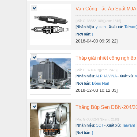
Thiết bị điện
Van Công Tắc Áp Suất MJA
Thiết bị giáo dục
[Mã: G-33682-109]
[xem: 1815]
Thiết bị khác
[
Nhãn hiệu
:
yuken
-
Xuất xứ
:
Taiwan
[
Nơi bán
:
]
Thiết bị làm sạch
2018-04-09 09:59:22]
Thiết bị sơn - Sơn
Thiết bị nhà bếp
Tháp giải nhiệt công nghiệp
Thiết bị nhiệt
[Mã: G-37166-3]
[xem: 2473]
[
Nhãn hiệu
:
ALPHA VINA
-
Xuất xứ
:
v
Thiêt bị PCCC
[
Nơi bán
:
Đồng Nai]
Thiết bị truyền động
2018-12-03 10:12:03]
Thiết bị văn phòng
Thắng Búp Sen DBN-204/20
Thiết bị viễn thông
[Mã: G-33682-97]
[xem: 2110]
Thủy lực-Thiết bị
[
Nhãn hiệu
:
CCT
-
Xuất xứ
:
Taiwan]
[
Nơi bán
:
]
Thủy sản - Trang thiết bị