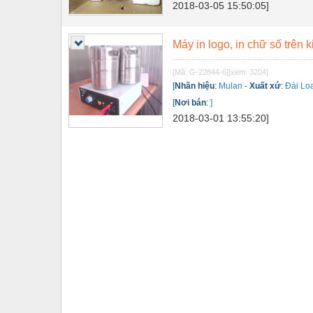
2018-03-05 15:50:05]
Tự động hoá
Van - Co các loại
Máy in logo, in chữ số trên k
Vật liệu mài mòn
[Mã: G-22844-6]
[xem: 3204]
[
Nhãn hiệu
:
Mulan
-
Xuất xứ
:
Đài Lo
Vật liệu xây dựng
[
Nơi bán
:
]
2018-03-01 13:55:20]
Vòng bi - Bạc đạn
Xe hơi - Phụ tùng
Xe máy - Phụ tùng
Xe tải - phụ tùng
Y khoa - Trang thiết bị