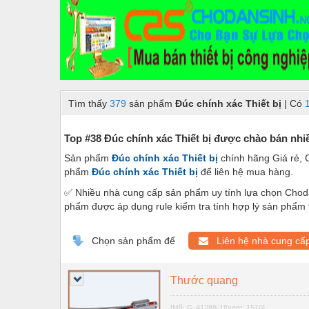
Dây chuyền sản xuất
Dệt may - Thiết bị
Dầu mỡ công nghiệp
Dịch vụ - Thi công
Tìm thấy
379
sản phẩm
Đúc chính xác Thiết bị
| Có
Điện công nghiệp
Điện gia dụng
Top #38 Đúc chính xác Thiết bị được chào bán nhi
Sản phẩm
Đúc chính xác Thiết bị
chính hãng Giá rẻ, 
Điện Lạnh
phẩm
Đúc chính xác Thiết bị
để liên hệ mua hàng.
Đóng tàu Thiết bị
✅ Nhiều nhà cung cấp sản phẩm uy tính lựa chọn Choda
phẩm được áp dụng rule kiểm tra tính hợp lý sản phẩm 
Đúc chính xác Thiết bị
Dụng cụ cầm tay
Chọn sản phẩm để
Liên hệ nhà cung cấ
Dụng cụ cắt gọt
Thước quang
Dụng cụ điện
[Mã: G-41288-1]
[xem: 1510]