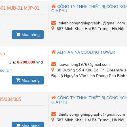
CÔNG TY TNHH THIẾT BỊ CÔNG NG
-01 MJB-01 MJP-01
GIA PHÚ
thietbicongnghiepgiaphu@gmail.com
]
587 Minh Khai, Hai Bà Trưng , Hà Nội
Mua hàng
ALPHA VINA COOLING TOWER
 vn.
Giá:
6,700,000
vnđ
luuvanlong1976@gmail.com
30 Đường Số 4 Khu Đô Thị Greenlife 1
iệt nam]
Đại Lộ Nguyễn Văn Linh Phong Phú Bình..
Mua hàng
CÔNG TY TNHH THIẾT BỊ CÔNG NG
5/384/385
GIA PHÚ
thietbicongnghiepgiaphu@gmail.com
587 Minh Khai, Hai Bà Trưng , Hà Nội
Mua hàng