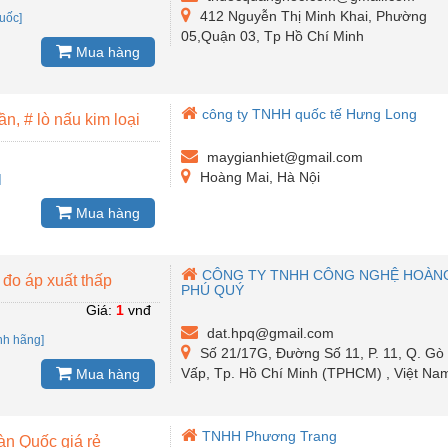
412 Nguyễn Thị Minh Khai, Phường
uốc]
05,Quận 03, Tp Hồ Chí Minh
Mua hàng
công ty TNHH quốc tế Hưng Long
ần, # lò nấu kim loại
maygianhiet@gmail.com
Hoàng Mai, Hà Nội
]
Mua hàng
CÔNG TY TNHH CÔNG NGHỆ HOÀN
 đo áp xuất thấp
PHÚ QUÝ
Giá:
1
vnđ
dat.hpq@gmail.com
nh hãng]
Số 21/17G, Đường Số 11, P. 11, Q. Gò
Vấp, Tp. Hồ Chí Minh (TPHCM) , Việt Na
Mua hàng
TNHH Phương Trang
n Quốc giá rẻ