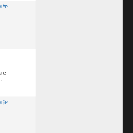
HIỆP
3 C
.
HIỆP