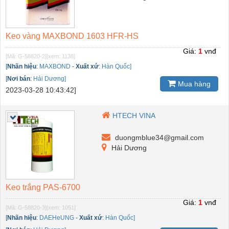
Keo vàng MAXBOND 1603 HFR-HS
Giá:
1
vnđ
[Mã: G-58820-2]
[xem: 1138]
[
Nhãn hiệu
:
MAXBOND
-
Xuất xứ
:
Hàn Quốc]
[
Nơi bán
:
Hải Dương]
Mua hàng
2023-03-28 10:43:42]
HTECH VINA
duongmblue34@gmail.com
Hải Dương
Keo trắng PAS-6700
Giá:
1
vnđ
[Mã: G-58820-3]
[xem: 1051]
[
Nhãn hiệu
:
DAEHeUNG
-
Xuất xứ
:
Hàn Quốc]