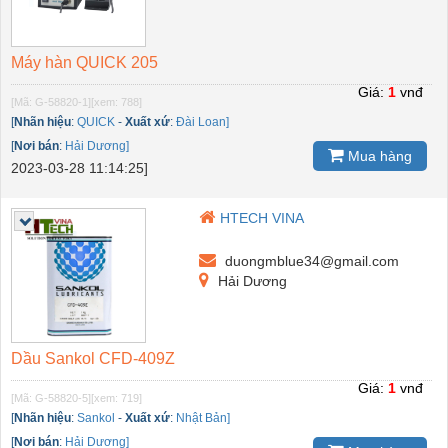
Máy hàn QUICK 205
Giá:
1
vnđ
[Mã: G-58820-1]
[xem: 788]
[
Nhãn hiệu
:
QUICK
-
Xuất xứ
:
Đài Loan]
[
Nơi bán
:
Hải Dương]
Mua hàng
2023-03-28 11:14:25]
HTECH VINA
duongmblue34@gmail.com
Hải Dương
Dầu Sankol CFD-409Z
Giá:
1
vnđ
[Mã: G-58820-5]
[xem: 719]
[
Nhãn hiệu
:
Sankol
-
Xuất xứ
:
Nhật Bản]
[
Nơi bán
:
Hải Dương]