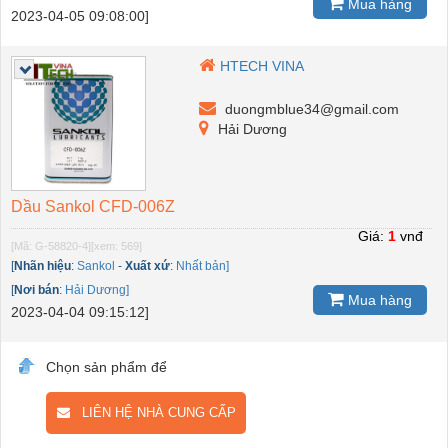
Mua hàng
2023-04-05 09:08:00]
HTECH VINA
duongmblue34@gmail.com
Hải Dương
Dầu Sankol CFD-006Z
Giá:
1
vnđ
[Mã: G-58820-4]
[xem: 569]
[
Nhãn hiệu
:
Sankol
-
Xuất xứ
:
Nhất bản]
[
Nơi bán
:
Hải Dương]
Mua hàng
2023-04-04 09:15:12]
Chọn sản phẩm để
LIÊN HỆ NHÀ CUNG CẤP