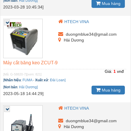
[
Nơi bán
:
Hải Dương]
Mua hàng
2023-03-28 10:45:34]
HTECH VINA
duongmblue34@gmail.com
Hải Dương
Máy cắt băng keo ZCUT-9
Giá:
1
vnđ
[Mã: G-58820-7]
[xem: 821]
[
Nhãn hiệu
:
FUMA
-
Xuất xứ
:
Đài Loan]
[
Nơi bán
:
Hải Dương]
Mua hàng
2023-05-18 14:44:29]
HTECH VINA
duongmblue34@gmail.com
Hải Dương