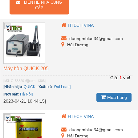
LIÊN HỆ NHÀ CUNG
CẤP
HTECH VINA
duongmblue34@gmail.com
Hải Dương
Máy hàn QUICK 205
Giá:
1
vnđ
[Mã: G-58820-6]
[xem: 1306]
[
Nhãn hiệu
:
QUICK
-
Xuất xứ
:
Đài Loan]
[
Nơi bán
:
Hà Nội]
Mua hàng
2023-04-21 10:44:15]
HTECH VINA
duongmblue34@gmail.com
Hải Dương