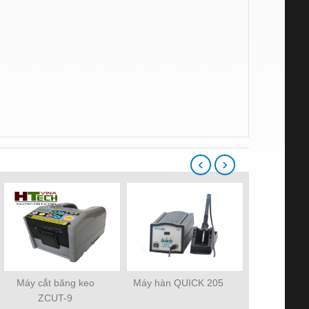
‹
›
Máy cắt băng keo
Máy hàn QUICK 205
Dầu Sankol 
ZCUT-9