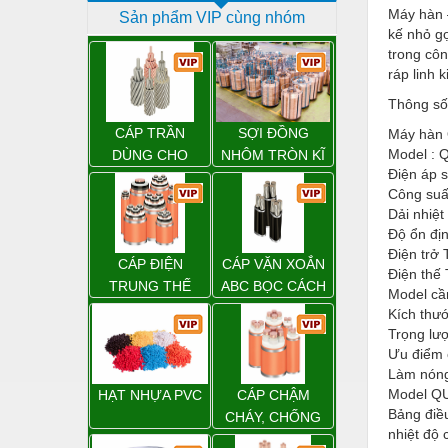
Máy hàn –
Sản phẩm VIP cùng nhóm
Dịch vụ - Thi công
kế nhỏ gọ
trong cô
Điện công nghiệp
ráp linh 
Điện gia dụng
Thông số 
Điện Lạnh
CÁP TRẦN
SỢI ĐỒNG
Máy hàn 
Model : 
DÙNG CHO
NHÔM TRÒN KĨ
Đóng tàu Thiết bị
Điện áp 
ĐƯỜNG DÂY
THUẬT ĐIỆN
Công suấ
TẢI ĐIỆN TRÊN
Đúc chính xác Thiết bị
Dải nhiệ
KHÔNG
Độ ổn địn
Dụng cụ cầm tay
Điện trở 
CÁP ĐIỆN
CÁP VẶN XOẮN
Dụng cụ cắt gọt
Điện thế 
TRUNG THẾ
ABC BỌC CÁCH
Model cầ
ĐIỆN XLPE
Dụng cụ điện
Kích thư
Trọng lượ
Dụng cụ đo
Ưu điểm 
Làm nóng
Gỗ - Trang thiết bị
Model QU
HẠT NHỰA PVC
CÁP CHẬM
Bảng điều
Hàn cắt - Thiết bị
CHÁY, CHỐNG
nhiệt độ 
CHÁY