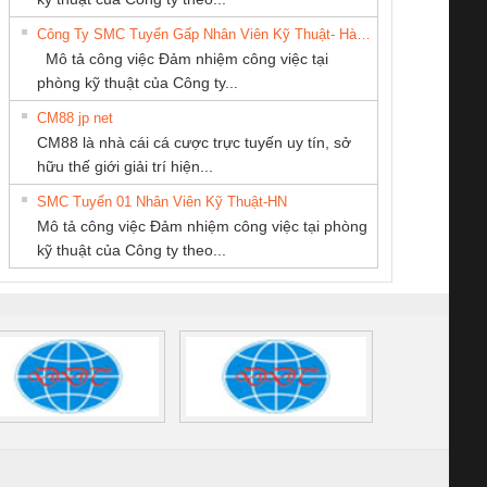
Miền
Quốc Thịnh
6960 – PSR-
TRANSCLINIC 16I+
TRANSCLINIC 16I+
BAS 
Công Ty SMC Tuyển Gấp Nhân Viên Kỹ Thuật- Hà Nội
SCP-
1K5 L (2433950000)
(2008130000)
(28
Mô tả công việc Đảm nhiệm công việc tại
/FSP/2X1/1X2
phòng kỹ thuật của Công ty...
CM88 jp net
CÔNG TY CP TỰ
CÔNG TY TNHH
Cty TNHH TM QC
CM88 là nhà cái cá cược trực tuyến uy tín, sở
ĐỘNG TIẾN
THƯƠNG MẠI
Ba Miền
iám sát chuỗi
Bộ chỉnh lưu nguồn
Nẹp nhôm chống
Bộ c
hữu thế giới giải trí hiện...
HƯNG
THIÊN ÂN VIỆT
tấm pin
điện TRANSCLINIC
trơn Đà Nẵng
giám 
NAM
SMC Tuyển 01 Nhân Viên Kỹ Thuật-HN
SCLINIC 16I+
BKE 1K5.4
Sola
Mô tả công việc Đảm nhiệm công việc tại phòng
 (2502520000)
(7791400879)2. Giá
TRAN
kỹ thuật của Công ty theo...
1K5.4