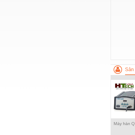
Nước-Vật tư thiết bị
Phốt cơ khí
Sắt, thép, inox các loại
Thí nghiệm-Trang thiết bị
Thiết bị chiếu sáng
Thiết bị chống sét
Sản 
Thiết bị an ninh
Thiết bị công nghiệp
Thiết bị công trình
Thiết bị điện
Thiết bị giáo dục
Máy hàn Q
Thiết bị khác