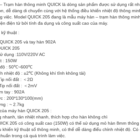
 Trạm hàn thông minh QUICK là dòng sản phẩm được sử dụng rất nhiều t
n, dễ dàng di chuyển cùng với hệ thống điều khiển nhiệt độ thông mi
ng việc. Model QUICK 205 đang là mẫu máy hàn – trạm hàn thông minh
kiện điện tử bởi tính đa dụng và công suất cao của máy.
kỹ thuật :
QUICK 205 và tay hàn 902A
QUICK 205
sử dụng :110V/220V AC
t : 150W
t độ : 50℃~600℃
h nhiệt độ : ±2℃ (Không khí tĩnh không tải)
Tip nối đất : ＜2Ω
Tip nối đất : ＜2mV
m tay : 902A
ớc : 200*130*100(mm)
ng : ~ 2.7kg
của máy hàn QUICK 205 :
 nhanh, tản nhiệt nhanh, thích hợp cho hàn không chì
ICK 205 có công suất cao (150W) có thể sử dụng mỏ hàn 8mm thông
 khiển kỹ thuật số thông minh, có thể dễ dàng điểu chỉnh nhiệt độ. 
chuẩn trong cả quá trình làm việc.