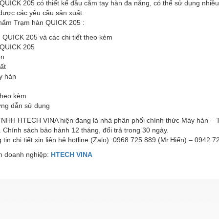
UICK 205 có thiết kế đầu cắm tay hàn đa năng, có thể sử dụng nhiều 
được các yêu cầu sản xuất.
hẩm Trạm hàn QUICK 205 :
 QUICK 205 và các chi tiết theo kèm
 QUICK 205
ồn
ất
y hàn
theo kèm
ng dẫn sử dụng
TNHH HTECH VINA hiện đang là nhà phân phối chính thức Máy hàn – 
 Chính sách bảo hành 12 tháng, đổi trả trong 30 ngày.
 tin chi tiết xin liên hệ hotline (Zalo) :0968 725 889 (Mr.Hiến) – 0942 7
 doanh nghiệp:
HTECH VINA