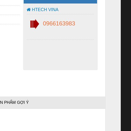
HTECH VINA
0966163983
N PHẨM GỢI Ý