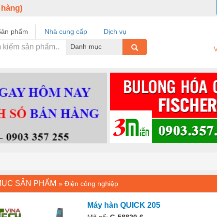
 hàng)
Sản phẩm
Nhà cung cấp
Dịch vụ
Danh mục
V
MỤC SẢN PHẨM
»
Điện công nghiệp
Máy hàn QUICK 205
Mã số:
G-58820-6