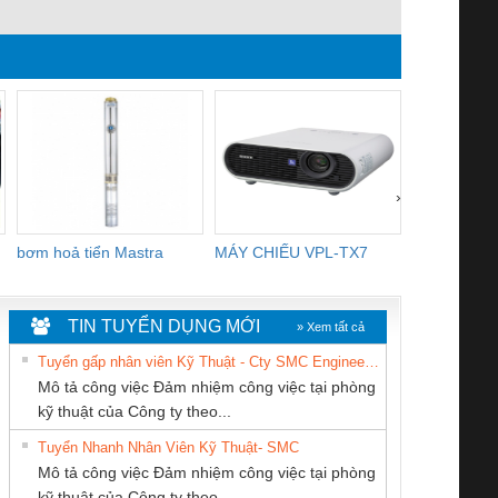
›
bơm hoả tiển Mastra
MÁY CHIẾU VPL-TX7
BOM DINH
WHITE
TIN TUYỂN DỤNG MỚI
» Xem tất cả
Tuyển gấp nhân viên Kỹ Thuật - Cty SMC Engineering
Mô tả công việc Đảm nhiệm công việc tại phòng
kỹ thuật của Công ty theo...
Tuyển Nhanh Nhân Viên Kỹ Thuật- SMC
Công ty TNHH
Công Ty TNHH
Tan Dong Cang
 Le An Toàn
Bộ giám sát chuỗi
Bộ giám sát dòng
Bộ ng
Mô tả công việc Đảm nhiệm công việc tại phòng
Thương Mại SX Ba
Thiết Bị Điện Nam
company LTD
enix Contact
tấm pin
điện chuỗi
ray W
kỹ thuật của Công ty theo...