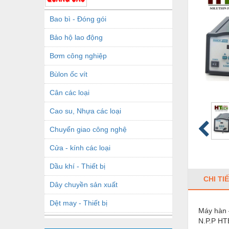
Bao bì - Đóng gói
Bảo hộ lao động
Bơm công nghiệp
Bùlon ốc vít
Cân các loại
Cao su, Nhựa các loại
Chuyển giao công nghệ
Cửa - kính các loại
Dầu khí - Thiết bị
CHI TI
Dây chuyền sản xuất
Dệt may - Thiết bị
Máy hàn 
N.P.P HT
Dầu mỡ công nghiệp