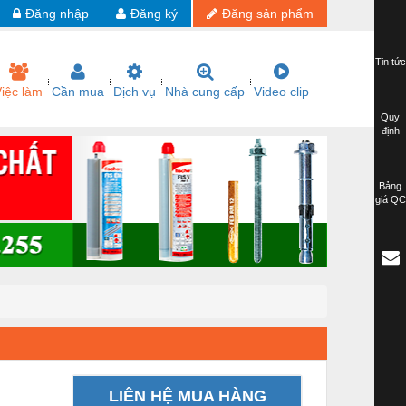
Đăng nhập
Đăng ký
Đăng sản phẩm
Tin tức
iệc làm
Cần mua
Dịch vụ
Nhà cung cấp
Video clip
Quy
định
Bảng
giá QC
LIÊN HỆ MUA HÀNG