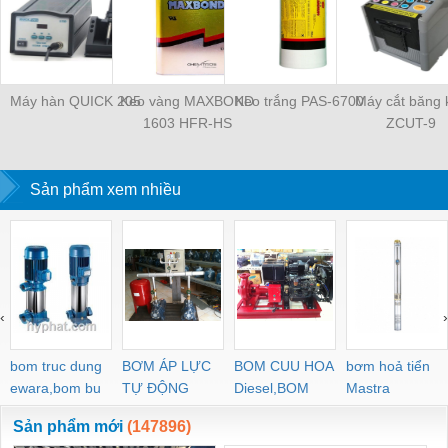
Máy hàn QUICK 205
Keo vàng MAXBOND
Keo trắng PAS-6700
Máy cắt băng 
1603 HFR-HS
ZCUT-9
Sản phẩm xem nhiều
‹
›
bom truc dung
BƠM ÁP LỰC
BOM CUU HOA
bơm hoả tiển
ewara,bom bu
TỰ ĐỘNG
Diesel,BOM
Mastra
ewara
CHUA CHAY
Sản phẩm mới
(147896)