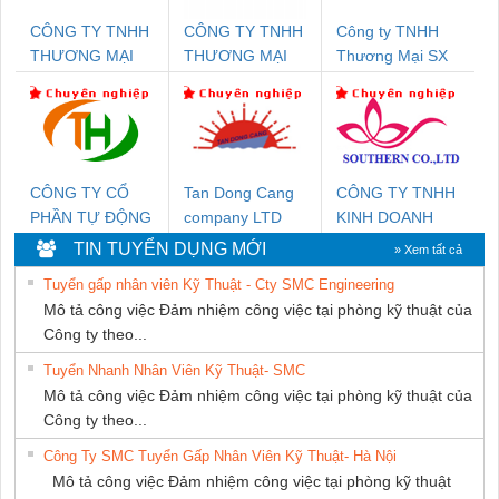
CÔNG TY TNHH
CÔNG TY TNHH
Công ty TNHH
THƯƠNG MẠI
THƯƠNG MẠI
Thương Mại SX
THIÊN ÂN VIỆT
DỊCH VỤ KỸ
Ba Miền
NAM
THUẬT ĐIỆN CƠ
GIA HƯNG
PHÁT
CÔNG TY CỔ
Tan Dong Cang
CÔNG TY TNHH
PHẦN TỰ ĐỘNG
company LTD
KINH DOANH
TIẾN HƯNG
DỊCH VỤ XNK
TIN TUYỂN DỤNG MỚI
» Xem tất cả
PHƯƠNG NAM
Tuyển gấp nhân viên Kỹ Thuật - Cty SMC Engineering
Mô tả công việc Đảm nhiệm công việc tại phòng kỹ thuật của
Công ty theo...
Tuyển Nhanh Nhân Viên Kỹ Thuật- SMC
Mô tả công việc Đảm nhiệm công việc tại phòng kỹ thuật của
Công ty theo...
Công Ty SMC Tuyển Gấp Nhân Viên Kỹ Thuật- Hà Nội
Mô tả công việc Đảm nhiệm công việc tại phòng kỹ thuật