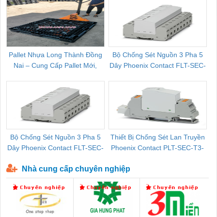
Pallet Nhựa Long Thành Đồng
Bộ Chống Sét Nguồn 3 Pha 5
Nai – Cung Cấp Pallet Mới,
Dây Phoenix Contact FLT-SEC-
C
Pallet Cũ Giá Tốt
P-T1-3S-264/50-FM - 2909589
Bộ Chống Sét Nguồn 3 Pha 5
Thiết Bị Chống Sét Lan Truyền
B
Dây Phoenix Contact FLT-SEC-
Phoenix Contact PLT-SEC-T3-
P-T1-3S-440/35-FM - 2908264
230-FM-PT - 2907928
Nhà cung cấp chuyên nghiệp