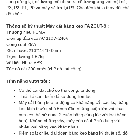
xong dừng lại, số lượng mỗi đoạn ra sẽ tương ứng với một số,
P3, P2, P1, P0 và máy sẽ trở lại P3. Cho đến khi ta thay đổi chế
độ khác.
Thông số kỹ thuật Máy cắt băng keo FA ZCUT-9 :
Thương hiệu FUMA
Điện áp đầu vào AC 110V~240V
Công suất 25W
Kích thước 213*116*140mm
Trọng lượng 1.67kg
Vật liệu Nhựa ABS
Tốc độ cắt 200mm/s (chế độ thủ công)
Tính năng vượt trội :
Có thể cài đặt chế độ thủ công, tự động.
Thiết kế cảm biến để sử dụng liên tục.
Máy cắt băng keo tự động có khả năng cắt các loại băng
keo kích thước nhỏ 6mm đến những cuộn lớn vài chục
mm (có thể sử dụng 2 cuộn băng cùng lúc với loại băng
hẹp). Không những vậy, máy còn có thể sử dụng với
nhiều loại băng keo khác nhau.
Kiểm soát chiều dài đoạn băng keo bằng kỹ thuật số, độ