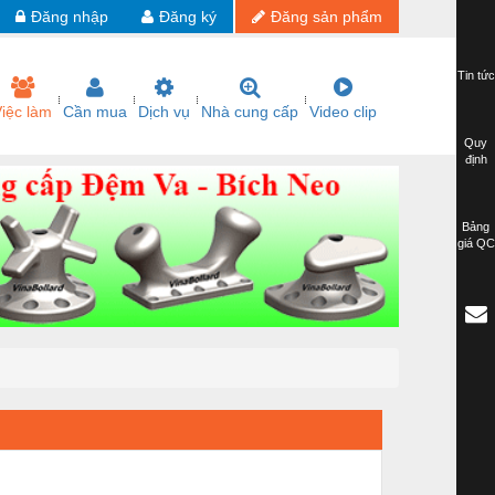
Đăng nhập
Đăng ký
Đăng sản phẩm
Tin tức
iệc làm
Cần mua
Dịch vụ
Nhà cung cấp
Video clip
Quy
định
Bảng
giá QC