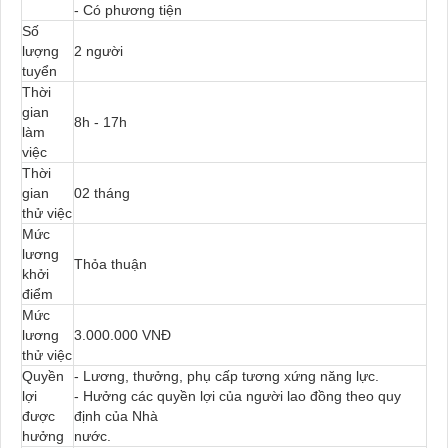
- Có phương tiện
Số
lượng
2 người
tuyển
Thời
gian
8h - 17h
làm
việc
Thời
gian
02 tháng
thử việc
Mức
lương
Thỏa thuận
khởi
điểm
Mức
lương
3.000.000 VNĐ
thử việc
Quyền
- Lương, thưởng, phụ cấp tương xứng năng lực.
lợi
- Hưởng các quyền lợi của người lao đồng theo quy
được
định của Nhà
hưởng
nước.