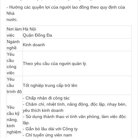
- Hưởng các quyền lợi của người lao đồng theo quy định của
Nhà
nước.
Nơi làm
Hà Nội
việc
Quận Đống Đa
Ngành
Kinh doanh
nghề
Yêu
cầu
Theo yêu cầu của người quản lý.
công
việc
Yêu
cầu
Tốt nghiệp trung cấp trở lên
trình độ
- Chấp nhận đi công tác
- Chăm chỉ, nhiệt tình, năng động, độc lập, nhạy bén,
Yêu
yêu thích kinh doanh
cầu kỹ
- Sử dụng thành thạo vi tính văn phòng, làm việc độc
năng,
lập.
kinh
- Gắn bó lâu dài với Công ty
nghiệm
- Chỉ tuyển ứng viên nam