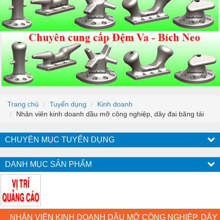
Trang chủ
Tuyển dụng
Kinh doanh
Nhân viên kinh doanh dầu mỡ công nghiệp, dây đai băng tải
CHUYÊN MỤC TUYỂN DỤNG
DANH MỤC SẢN PHẨM
NHÂN VIÊN KINH DOANH DẦU MỠ CÔNG NGHIỆP, DÂY