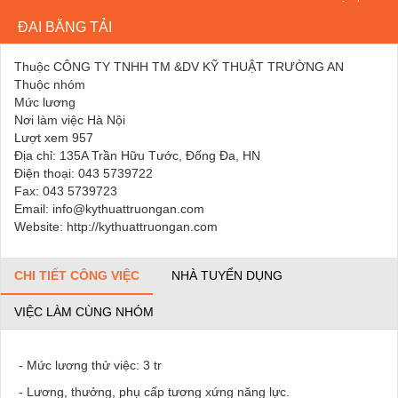
ĐAI BĂNG TẢI
Thuộc CÔNG TY TNHH TM &DV KỸ THUẬT TRƯỜNG AN
Thuộc nhóm
Mức lương
Nơi làm việc Hà Nội
Lượt xem 957
Địa chỉ: 135A Trần Hữu Tước, Đống Đa, HN
Điện thoại: 043 5739722
Fax: 043 5739723
Email: info@kythuattruongan.com
Website: http://kythuattruongan.com
CHI TIẾT CÔNG VIỆC
NHÀ TUYỂN DỤNG
VIỆC LÀM CÙNG NHÓM
- Mức lương thử việc: 3 tr
- Lương, thưởng, phụ cấp tương xứng năng lực.