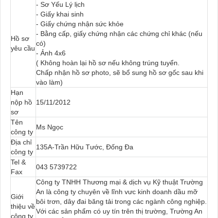
- Sơ Yếu Lý lịch
- Giấy khai sinh
- Giấy chứng nhận sức khỏe
- Bằng cấp, giấy chứng nhận các chứng chỉ khác (nếu
Hồ sơ
có)
yêu cầu
- Ảnh 4x6
( Không hoàn lại hồ sơ nếu không trúng tuyển.
Chấp nhận hồ sơ photo, sẽ bổ sung hồ sơ gốc sau khi
vào làm)
Hạn
nộp hồ
15/11/2012
sơ
Tên
Ms Ngọc
công ty
Địa chỉ
135A-Trần Hữu Tước, Đống Đa
công ty
Tel &
043 5739722
Fax
Công ty TNHH Thương mại & dịch vụ Kỹ thuật Trường
An là công ty chuyên về lĩnh vưc kinh doanh dầu mỡ
Giới
bôi trơn, dây đai băng tải trong các ngành công nghiệp.
thiệu về
Với các sản phẩm có uy tín trên thị trường, Trường An
công ty