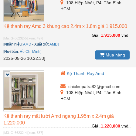
108 Hiệp Nhất, P4, Tân Bình,
HCM
Kệ thanh ray Amd 3 khung cao 2.4m x 1.8m giá 1.915.000
Giá:
1,915,000
vnđ
[Mã: G-66232-5]
[xem: 497]
[
Nhãn hiệu
:
AMD
-
Xuất xứ
:
AMD]
[
Nơi bán
:
Hồ Chí Minh]
Mua hàng
2025-05-26 10:22:33]
Kệ Thanh Ray Amd
chicleopatra82@gmail.com
108 Hiệp Nhất, P4, Tân Bình,
HCM
Kệ thanh ray mặt lưới Amd ngang 1.95m x 2.4m giá
1.220.000
Giá:
1,220,000
vnđ
[Mã: G-66232-4]
[xem: 537]