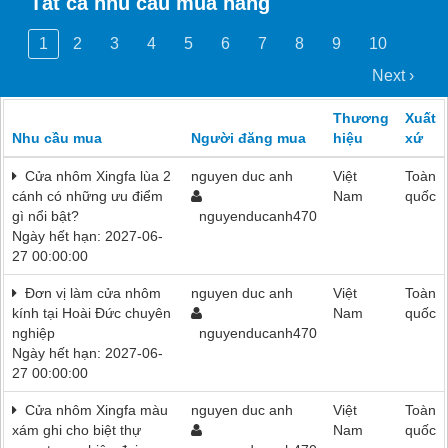
Tất cả nhu cầu mua hàng
1
2
3
4
5
6
7
8
9
10
Next ›
Thương
Xuất
Nhu cầu mua
Người đăng mua
hiệu
xứ
Cửa nhôm Xingfa lùa 2
nguyen duc anh
Việt
Toàn
cánh có những ưu điểm
Nam
quốc
gì nổi bật?
nguyenducanh470
Ngày hết hạn: 2027-06-
27 00:00:00
Đơn vị làm cửa nhôm
nguyen duc anh
Việt
Toàn
kính tại Hoài Đức chuyên
Nam
quốc
nghiệp
nguyenducanh470
Ngày hết hạn: 2027-06-
27 00:00:00
Cửa nhôm Xingfa màu
nguyen duc anh
Việt
Toàn
xám ghi cho biệt thự
Nam
quốc