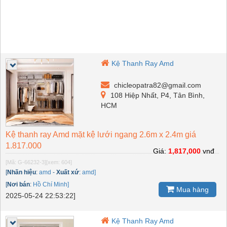
Kệ Thanh Ray Amd
chicleopatra82@gmail.com
108 Hiệp Nhất, P4, Tân Bình,
HCM
Kệ thanh ray Amd mặt kệ lưới ngang 2.6m x 2.4m giá
1.817.000
Giá:
1,817,000
vnđ
[Mã: G-66232-3]
[xem: 604]
[
Nhãn hiệu
:
amd
-
Xuất xứ
:
amd]
[
Nơi bán
:
Hồ Chí Minh]
Mua hàng
2025-05-24 22:53:22]
Kệ Thanh Ray Amd