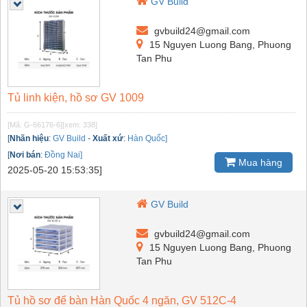
GV Build
gvbuild24@gmail.com
15 Nguyen Luong Bang, Phuong
Tan Phu
Tủ linh kiện, hồ sơ GV 1009
[Mã: G-66176-6]
[xem: 338]
[
Nhãn hiệu
:
GV Build
-
Xuất xứ
:
Hàn Quốc]
[
Nơi bán
:
Đồng Nai]
Mua hàng
2025-05-20 15:53:35]
GV Build
gvbuild24@gmail.com
15 Nguyen Luong Bang, Phuong
Tan Phu
Tủ hồ sơ để bàn Hàn Quốc 4 ngăn, GV 512C-4