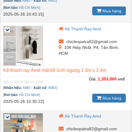
[
Nhãn hiệu
:
AMD
-
Xuất xứ
:
AMD]
[
Nơi bán
:
Hồ Chí Minh]
Mua hàng
2025-05-26 10:43:15]
Kệ Thanh Ray Amd
chicleopatra82@gmail.com
108 Hiệp Nhất, P4, Tân Bình,
HCM
Kệ thanh ray Amd mặt kệ lưới ngang 1.3m x 2.4m
Giá:
1,353,000
vnđ
[Mã: G-66232-6]
[xem: 1186]
[
Nhãn hiệu
:
AMD
-
Xuất xứ
:
AMD]
[
Nơi bán
:
Hồ Chí Minh]
Mua hàng
2025-05-26 10:30:22]
Kệ Thanh Ray Amd
chicleopatra82@gmail.com