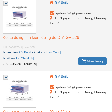
GV Build
gvbuild24@gmail.com
15 Nguyen Luong Bang, Phuong
Tan Phu
Kệ, tủ đựng linh kiện, đựng đồ DIY, GV 526
[Mã: G-66176-9]
[xem: 305]
[
Nhãn hiệu
:
GV Build
-
Xuất xứ
:
Hàn Quốc]
[
Nơi bán
:
Hồ Chí Minh]
Mua hàng
2025-05-20 16:08:19]
GV Build
gvbuild24@gmail.com
15 Nguyen Luong Bang, Phuong
Tan Phu
Kệ, tủ văn phòng khổ giấy A3, GV 525