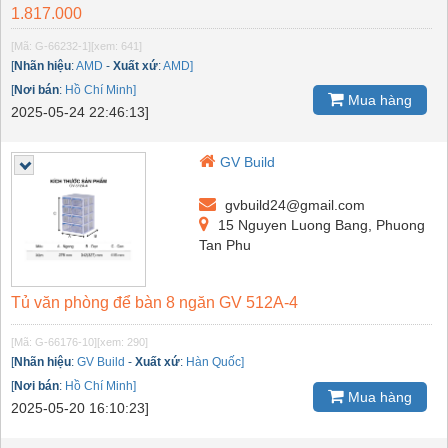
1.817.000
[Mã: G-66232-1]
[xem: 641]
[
Nhãn hiệu
:
AMD
-
Xuất xứ
:
AMD]
[
Nơi bán
:
Hồ Chí Minh]
Mua hàng
2025-05-24 22:46:13]
GV Build
gvbuild24@gmail.com
15 Nguyen Luong Bang, Phuong
Tan Phu
Tủ văn phòng để bàn 8 ngăn GV 512A-4
[Mã: G-66176-10]
[xem: 290]
[
Nhãn hiệu
:
GV Build
-
Xuất xứ
:
Hàn Quốc]
[
Nơi bán
:
Hồ Chí Minh]
Mua hàng
2025-05-20 16:10:23]