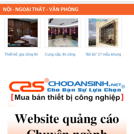
NỘI - NGOẠI THẤT - VĂN PHÒNG
Thiết kế, gia công thi
Cung cấp, thi công
“Bỏ túi” 27 mẫu khung
công vách ngăn...
vách ngăn kim loại,...
cửa sổ sắt...