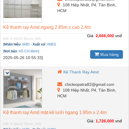
108 Hiệp Nhất, P4, Tân Bình,
HCM
Kệ thanh ray Amd ngang 2.65m x cao 2.4m
Giá:
2,666,000
vnđ
[Mã: G-66232-8]
[xem: 406]
[
Nhãn hiệu
:
AMD
-
Xuất xứ
:
AMD]
[
Nơi bán
:
Hồ Chí Minh]
Mua hàng
2025-05-26 10:55:33]
Kệ Thanh Ray Amd
chicleopatra82@gmail.com
108 Hiệp Nhất, P4, Tân Bình,
HCM
Kệ thanh ray Amd mặt kệ lưới ngang 1.95m x 2.4m
Giá:
1,726,000
vnđ
[Mã: G-66232-7]
[xem: 340]