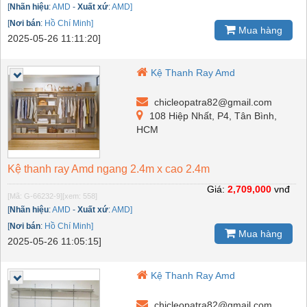
[
Nhãn hiệu
:
AMD
-
Xuất xứ
:
AMD]
[
Nơi bán
:
Hồ Chí Minh]
Mua hàng
2025-05-26 11:11:20]
Kệ Thanh Ray Amd
chicleopatra82@gmail.com
108 Hiệp Nhất, P4, Tân Bình,
HCM
Kệ thanh ray Amd ngang 2.4m x cao 2.4m
Giá:
2,709,000
vnđ
[Mã: G-66232-9]
[xem: 558]
[
Nhãn hiệu
:
AMD
-
Xuất xứ
:
AMD]
[
Nơi bán
:
Hồ Chí Minh]
Mua hàng
2025-05-26 11:05:15]
Kệ Thanh Ray Amd
chicleopatra82@gmail.com