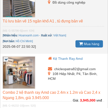
Đồ dùng công nghiệp
Tủ lưu bản vẽ 15 ngăn khổ A1 , tủ đựng bản vẽ
[Mã: G-55796-6]
[xem: 634]
[
Nhãn hiệu
:
Hoanxanh.com
-
Xuất xứ
:
Việt Nam]
[
Nơi bán
:
Hồ Chí Minh]
Mua hàng
2025-08-07 22:50:32]
Kệ Thanh Ray Amd
chicleopatra82@gmail.com
108 Hiệp Nhất, P4, Tân Bình,
HCM
Combo 2 kệ thanh ray Amd cao 2.4m x 1.2m và Cao 2,4 x
Ngang 1,8m, giá 3.945.000
Giá:
3,945,000
vnđ
[Mã: G-66232-10]
[xem: 520]