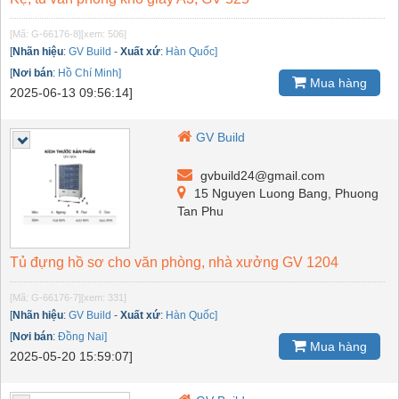
[Mã: G-66176-8]
[xem: 506]
[
Nhãn hiệu
:
GV Build
-
Xuất xứ
:
Hàn Quốc]
[
Nơi bán
:
Hồ Chí Minh]
Mua hàng
2025-06-13 09:56:14]
GV Build
gvbuild24@gmail.com
15 Nguyen Luong Bang, Phuong
Tan Phu
Tủ đựng hồ sơ cho văn phòng, nhà xưởng GV 1204
[Mã: G-66176-7]
[xem: 331]
[
Nhãn hiệu
:
GV Build
-
Xuất xứ
:
Hàn Quốc]
[
Nơi bán
:
Đồng Nai]
Mua hàng
2025-05-20 15:59:07]