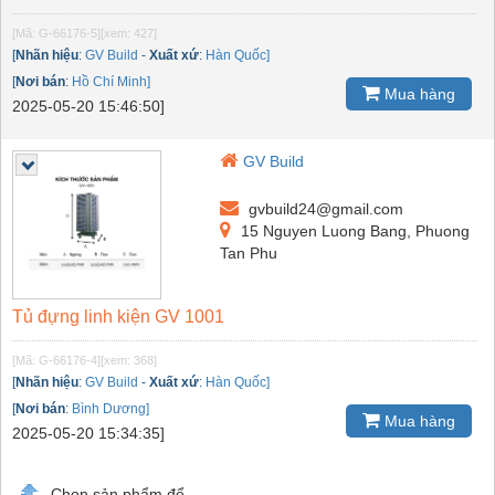
[Mã: G-66176-5]
[xem: 427]
[
Nhãn hiệu
:
GV Build
-
Xuất xứ
:
Hàn Quốc]
[
Nơi bán
:
Hồ Chí Minh]
Mua hàng
2025-05-20 15:46:50]
GV Build
gvbuild24@gmail.com
15 Nguyen Luong Bang, Phuong
Tan Phu
Tủ đựng linh kiện GV 1001
[Mã: G-66176-4]
[xem: 368]
[
Nhãn hiệu
:
GV Build
-
Xuất xứ
:
Hàn Quốc]
[
Nơi bán
:
Bình Dương]
Mua hàng
2025-05-20 15:34:35]
Chọn sản phẩm để