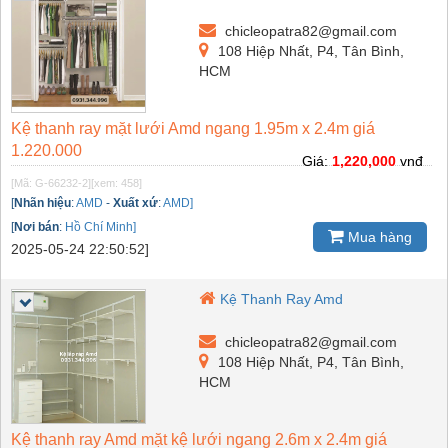
chicleopatra82@gmail.com
108 Hiệp Nhất, P4, Tân Bình,
HCM
Kệ thanh ray mặt lưới Amd ngang 1.95m x 2.4m giá
1.220.000
Giá:
1,220,000
vnđ
[Mã: G-66232-2]
[xem: 458]
[
Nhãn hiệu
:
AMD
-
Xuất xứ
:
AMD]
[
Nơi bán
:
Hồ Chí Minh]
Mua hàng
2025-05-24 22:50:52]
Kệ Thanh Ray Amd
chicleopatra82@gmail.com
108 Hiệp Nhất, P4, Tân Bình,
HCM
Kệ thanh ray Amd mặt kệ lưới ngang 2.6m x 2.4m giá