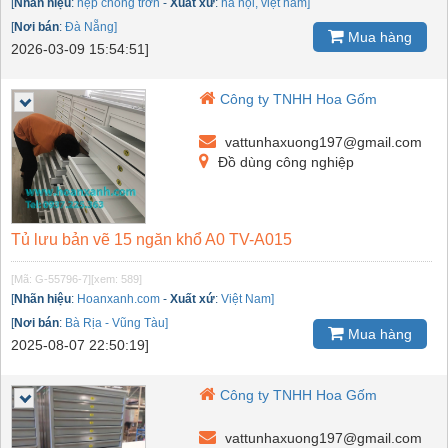
[
Nhãn hiệu
:
nẹp chống trơn
-
Xuất xứ
:
hà nội, việt nam]
[
Nơi bán
:
Đà Nẵng]
Mua hàng
2026-03-09 15:54:51]
Công ty TNHH Hoa Gốm
vattunhaxuong197@gmail.com
Đồ dùng công nghiệp
Tủ lưu bản vẽ 15 ngăn khổ A0 TV-A015
[Mã: G-55796-7]
[xem: 589]
[
Nhãn hiệu
:
Hoanxanh.com
-
Xuất xứ
:
Việt Nam]
[
Nơi bán
:
Bà Rịa - Vũng Tàu]
Mua hàng
2025-08-07 22:50:19]
Công ty TNHH Hoa Gốm
vattunhaxuong197@gmail.com