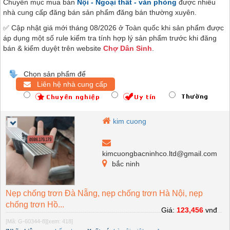
Chuyên mục mua bán
Nội - Ngoại thất - văn phòng
được nhiều
nhà cung cấp đăng bán sản phẩm đăng bán thường xuyên.
✅ Cập nhật giá mới tháng 08/2026 ở Toàn quốc khi sản phẩm được
áp dụng một số rule kiểm tra tính hợp lý sản phẩm trước khi đăng
bán & kiểm duyệt trên website
Chợ Dân Sinh
.
Chọn sản phẩm để
Liên hệ nhà cung cấp
kim cuong
kimcuongbacninhco.ltd@gmail.com
bắc ninh
Nẹp chống trơn Đà Nẵng, nẹp chống trơn Hà Nội, nẹp
chống trơn Hồ...
Giá:
123,456
vnđ
[Mã: G-60344-8]
[xem: 418]