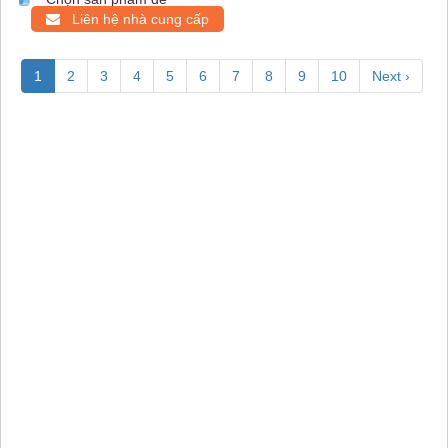
Liên hệ nhà cung cấp
1
2
3
4
5
6
7
8
9
10
Next ›