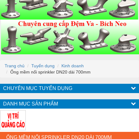
Trang chủ
Tuyển dụng
Kinh doanh
Ống mềm nối sprinkler DN20 dài 700mm
CHUYÊN MỤC TUYỂN DỤNG
DANH MỤC SẢN PHẨM
ỐNG MỀM NỐI SPRINKLER DN20 DÀI 700MM