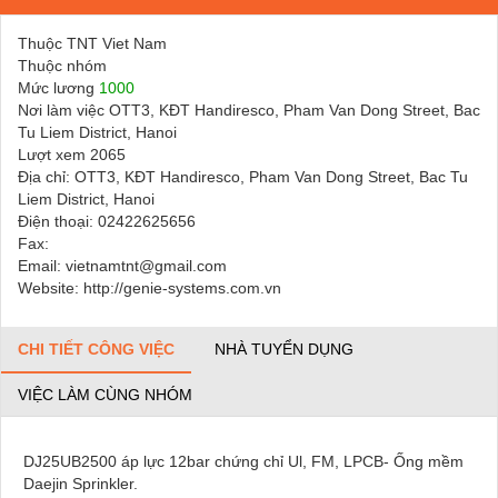
Thuộc TNT Viet Nam
Thuộc nhóm
Mức lương
1000
Nơi làm việc OTT3, KĐT Handiresco, Pham Van Dong Street, Bac
Tu Liem District, Hanoi
Lượt xem 2065
Địa chỉ: OTT3, KĐT Handiresco, Pham Van Dong Street, Bac Tu
Liem District, Hanoi
Điện thoại: 02422625656
Fax:
Email: vietnamtnt@gmail.com
Website: http://genie-systems.com.vn
CHI TIẾT CÔNG VIỆC
NHÀ TUYỂN DỤNG
VIỆC LÀM CÙNG NHÓM
DJ25UB2500 áp lực 12bar chứng chỉ Ul, FM, LPCB- Ống mềm
Daejin Sprinkler.