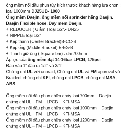
ống mềm nối đầu phun tùy kích thước khách hàng lựa chọn :
loại 1000mm
DJ25UB- 1000
Ống mềm Daejin, ống mềm nối sprinkler hãng Daejin,
Daejin Flexible hose, Day mem Daejin.
+ REDUCER ( Giảm ) loại 1/2”.- DN25
+ NIPPLE loại 1/2”
+ Kẹp thanh (Center Bracket)B-CC-B
+ Kẹp ống (Middle Bracket) B-ES-B
+ Thanh giữ ống ( Square bar) : dài 700mm
Áp lực của
ống mềm đạt 14-16bar LPCB, 175psi
Đầu vào 1” đầu ra 1/2” và 3/4”
Chứng chỉ
UL
với unbraid, Chứng chỉ
UL
và
FM
approval với
Braided, chứng chỉ
KFI,
chứng chỉ
LPCB
, chứng chỉ
MSA,
ABS
Ống mềm nối đầu phun chữa cháy loại 700mm – Daejin
chứng chỉ UL – FM – LPCB – KFI-MSA
Ống mềm nối đầu phun chữa cháy loại 1000mm – Daejin
chứng chỉ UL – FM – LPCB – KFI-MSA
Ống mềm nối đầu phun chữa cháy loại 1200mm – Daejin
chứng chỉ UL – FM – LPCB – KFI-MSA