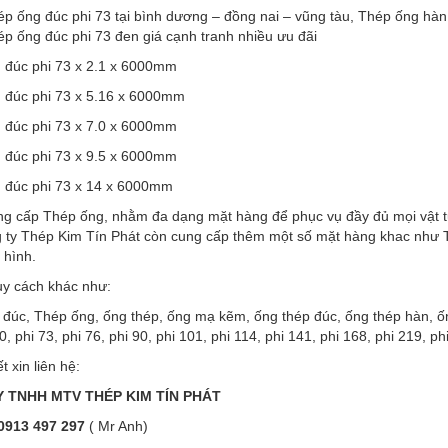
p ống đúc phi 73 tại bình dương – đồng nai – vũng tàu, Thép ống hàn 
p ống đúc phi 73 đen giá cạnh tranh nhiều ưu đãi
 đúc phi 73 x 2.1 x 6000mm
 đúc phi 73 x 5.16 x 6000mm
 đúc phi 73 x 7.0 x 6000mm
 đúc phi 73 x 9.5 x 6000mm
 đúc phi 73 x 14 x 6000mm
g cấp Thép ống, nhằm đa dạng mặt hàng để phục vụ đầy đủ mọi vật tư,
g ty Thép Kim Tín Phát còn cung cấp thêm một số mặt hàng khac như
 hình.
uy cách khác như:
đúc, Thép ống, ống thép, ống mạ kẽm, ống thép đúc, ống thép hàn, ống
0, phi 73, phi 76, phi 90, phi 101, phi 114, phi 141, phi 168, phi 219, ph
ết xin liên hệ:
 TNHH MTV THÉP KIM TÍN PHÁT
0913 497 297
( Mr Anh)