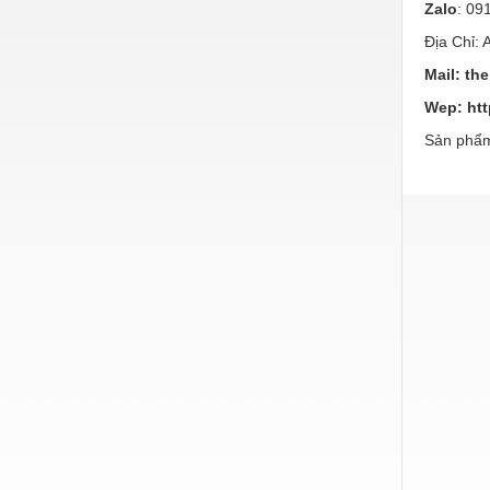
Zalo
: 09
Hàn cắt - Thiết bị
Địa Chỉ:
Hóa chất-Trang thiết bị
Mail:
th
Kệ công nghiệp
Wep:
ht
Khí nén - Thiết bị
Sản phẩm
Khuôn mẫu - Phụ tùng
Lọc công nghiệp
Máy công cụ - Phụ tùng
Mỏ - Trang thiết bị
Mô tơ - Hộp số
Môi trường - Thiết bị
Nâng hạ - Trang thiết bị
Nội - Ngoại thất - văn phòng
Nồi hơi - Trang thiết bị