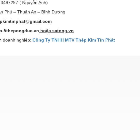
13497297 ( Nguyễn Anh)
 An Phú – Thuận An – Bình Dương
epkimtinphat@gmail.com
tp://thepongduc.vn
hoặc satong.vn
 doanh nghiệp:
Công Ty TNHH MTV Thép Kim Tín Phát