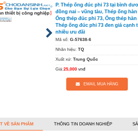
P. Thép ống đúc phi 73 tại bình dư
đồng nai – vũng tàu, Thép ống hàn 
Ống thép đúc phi 73, Ống thép hàn 
Thép ống đúc phi 73 đen giá cạnh 
nhiều ưu đãi
Mã số:
G-57638-6
Nhãn hiệu:
TQ
Xuất xứ:
Trung Quốc
Giá:
25,000
vnđ
EMAIL MUA HÀNG
ẾT VỀ SẢN PHẨM
THÔNG TIN DOANH NGHIỆP
SẢ