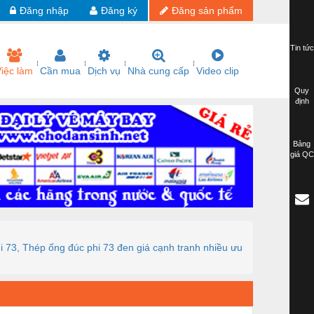
Đăng nhập
Đăng ký
Đăng sản phẩm
Tin tức
iệc làm
Cần mua
Dịch vụ
Nhà cung cấp
Video clip
Quy
định
Bảng
giá QC
i 73, Thép ống đúc phi 73 đen giá cạnh tranh nhiều ưu