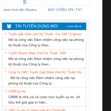
bơm hoả tiển Mastra
MÁY CHIẾU VPL-TX7
BOM DINH
WHITE
TIN TUYỂN DỤNG MỚI
» Xem tất cả
Tuyển gấp nhân viên Kỹ Thuật - Cty SMC Engineering
Mô tả công việc Đảm nhiệm công việc tại phòng
kỹ thuật của Công ty theo...
Tuyển Nhanh Nhân Viên Kỹ Thuật- SMC
CÔNG TY TNHH
CÔNG TY TNHH
Tan Dong Cang
 Le An Toàn
Bộ giám sát chuỗi
Bộ giám sát dòng
Bộ ng
Mô tả công việc Đảm nhiệm công việc tại phòng
THƯƠNG MẠI
KỸ THUẬT KTECH
company LTD
enix Contact
tấm pin
điện chuỗi
ray W
kỹ thuật của Công ty theo...
THIÊN ÂN VIỆT
VIỆT NAM
6960 – PSR-
TRANSCLINIC 16I+
TRANSCLINIC 16I+
BAS 
Công Ty SMC Tuyển Gấp Nhân Viên Kỹ Thuật- Hà Nội
NAM
SCP-
1K5 L (2433950000)
(2008130000)
(28
Mô tả công việc Đảm nhiệm công việc tại
/FSP/2X1/1X2
phòng kỹ thuật của Công ty...
CM88 jp net
CÔNG TY TNHH
CÔNG TY TNHH
CÔNG TY CỔ
CM88 là nhà cái cá cược trực tuyến uy tín, sở
THIẾT BỊ CÔNG
KINH DOANH
PHẦN DÂY VÀ
iám sát chuỗi
Bộ chỉnh lưu nguồn
Nẹp nhôm chống
Bộ c
hữu thế giới giải trí hiện...
NGHIỆP NIHON
DỊCH VỤ XNK
CÁP ĐIỆN
tấm pin
điện TRANSCLINIC
trơn Đà Nẵng
giám 
SETSUBI VIỆT
PHƯƠNG NAM
THƯỢNG ĐÌNH
SMC Tuyển 01 Nhân Viên Kỹ Thuật-HN
SCLINIC 16I+
BKE 1K5.4
Sola