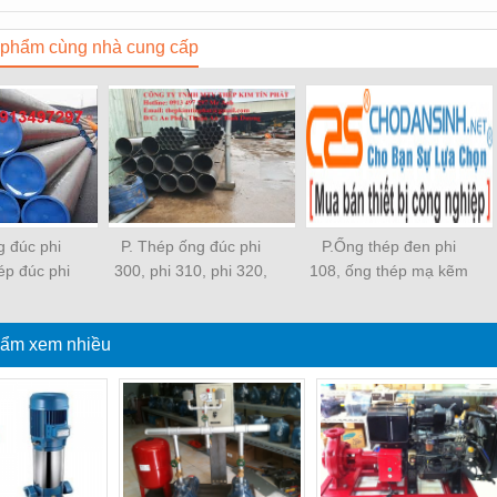
phẩm cùng nhà cung cấp
g đúc phi
P. Thép ống đúc phi
P.Ống thép đen phi
ép đúc phi
300, phi 310, phi 320,
108, ống thép mạ kẽm
á tốt
phi 330, phi 340
phi 108, Thép ống đúc
phi 108, Thép ống hàn
ẩm xem nhiều
phi 108, Thép ống mạ
kẽm phi 108, Thép ống
đúc phi 108 mới 100%