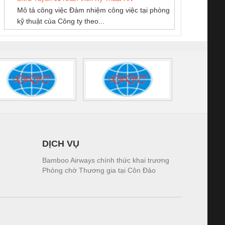
NAM
Mô tả công việc Đảm nhiệm công việc tại phòng
 (2502520000)
(7791400879)2. Giá
TRAN
kỹ thuật của Công ty theo...
1K5.4
DỊCH VỤ
Bamboo Airways chính thức khai trương
Phòng chờ Thương gia tại Côn Đảo