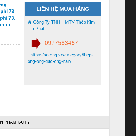
ơng –
LIÊN HỆ MUA HÀNG
phi 73,
phi 73,
Công Ty TNHH MTV Thép Kim
tranh
Tín Phát
0977583467
https://satong.vn/category/thep-
ong-ong-duc-ong-han/
N PHẨM GỢI Ý