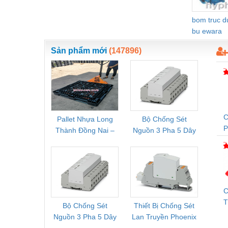
Thiết bị khác
bom truc 
Thiết bị làm sạch
bu ewara
Thiết bị sơn - Sơn
Sản phẩm mới
(147896)
Thiết bị nhà bếp
Thiết bị nhiệt
Thiêt bị PCCC
Thiết bị truyền động
C
Pallet Nhựa Long
Bộ Chống Sét
Rơ Le 
Thành Đồng Nai –
Nguồn 3 Pha 5 Dây
Phoe
Thiết bị văn phòng
T
Cung Cấp Pallet
Phoenix Contact
PSR-
Mới, Pallet Cũ Giá
FLT-SEC-P-T1-3S-
1NC-
Thiết bị viễn thông
Tốt
264/50-FM -
2
Thủy lực-Thiết bị
2909589
Thủy sản - Trang thiết bị
C
T
Bộ Chống Sét
Thiết Bị Chống Sét
Bộ L
Tự động hoá
M
Nguồn 3 Pha 5 Dây
Lan Truyền Phoenix
Công
Van - Co các loại
Phoenix Contact
Contact PLT-SEC-
Phoe