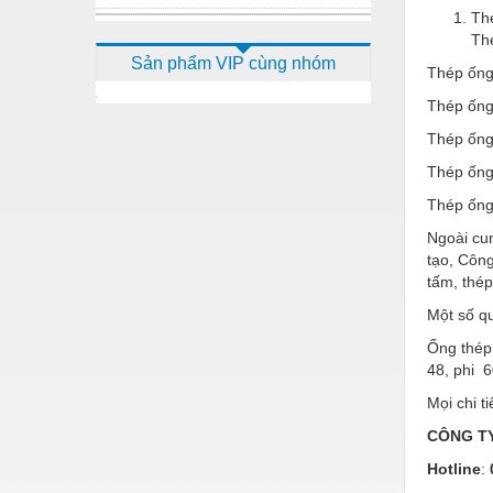
Thé
Dầu mỡ công nghiệp
Thé
Sản phẩm VIP cùng nhóm
Dịch vụ - Thi công
Thép ống
Thép ống
Điện công nghiệp
Thép ống
Điện gia dụng
Thép ống
Điện Lạnh
Thép ống
Đóng tàu Thiết bị
Ngoài cun
tạo, Côn
Đúc chính xác Thiết bị
tấm, thép
Dụng cụ cầm tay
Một số q
Dụng cụ cắt gọt
Ống thép 
48, phi 6
Dụng cụ điện
Mọi chi ti
Dụng cụ đo
CÔNG TY
Gỗ - Trang thiết bị
Hotline
: