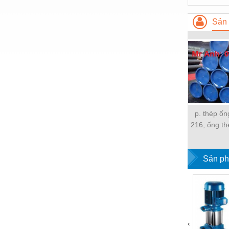
Nông nghiệp - Thiết bị
Sản 
Nước-Vật tư thiết bị
Phốt cơ khí
Sắt, thép, inox các loại
Thí nghiệm-Trang thiết bị
Thiết bị chiếu sáng
p. thép ốn
216, ống th
Thiết bị chống sét
216 gi
Thiết bị an ninh
Sản ph
Thiết bị công nghiệp
Thiết bị công trình
Thiết bị điện
Thiết bị giáo dục
‹