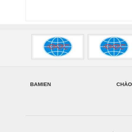
FLT-SEC-P-T1-3S-
T3-230-FM-PT -
QU
Vật liệu mài mòn
440/35-FM -
2907928
UPS/23
2908264
-
Vật liệu xây dựng
Vòng bi - Bạc đạn
Xe hơi - Phụ tùng
Xe máy - Phụ tùng
Xe tải - phụ tùng
Y khoa - Trang thiết bị
BAMIEN
CHÀO