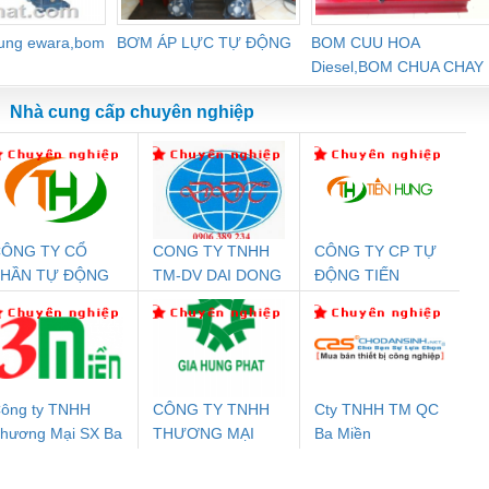
dung ewara,bom
BƠM ÁP LỰC TỰ ĐỘNG
BOM CUU HOA
Diesel,BOM CHUA CHAY
Nhà cung cấp chuyên nghiệp
ÔNG TY CỔ
CONG TY TNHH
CÔNG TY CP TỰ
Đệm An Toàn
Rơ Le An Toàn
Bộ Lặp Tín Hiệu
Rơ
PHẦN TỰ ĐỘNG
TM-DV DAI DONG
ĐỘNG TIẾN
nix Contact
Phoenix Contact
PROFIBUS Phoenix
Pho
IẾN HƯNG
THANH
HƯNG
PC20-1NO-
PSR-SCP-
Contact PSI-REP-
298
24DC-SP -
24UC/ESL4/3X1/1X2/B
PROFIBUS/12MB -
700578
- 2981059
2708863
24DC
ông ty TNHH
CÔNG TY TNHH
Cty TNHH TM QC
hương Mại SX Ba
THƯƠNG MẠI
Ba Miền
ưu Điện AC
Mô-đun Ắc Quy UPS
Rơ Le An Toàn
Bộ g
iền
DỊCH VỤ KỸ
 Suất Cao
Phoenix Contact
Phoenix Contact
THUẬT ĐIỆN CƠ
nix Contact
QUINT-HP-
2981059 – PSR-
TRAN