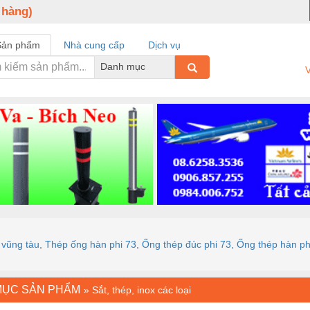
 hàng)
Sản phẩm
Nhà cung cấp
Dịch vụ
Danh mục
V
– vũng tàu, Thép ống hàn phi 73, Ống thép đúc phi 73, Ống thép hàn ph
MỤC SẢN PHẨM
»
Sắt, thép, inox các loại