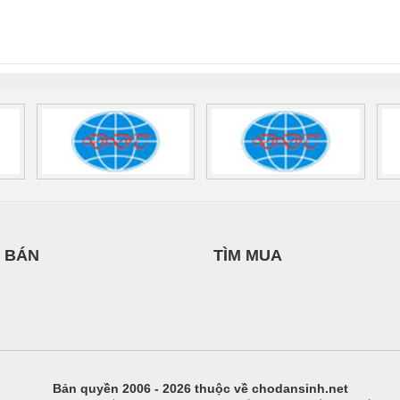
GIA HƯNG PHÁT
INT-HP-
BAT/PB/48DC/7.0AH/PT
SCP-
1K5 H
0AC/2.5KVA/PT
- 1133819
24UC/ESL4/3X1/1X2/B
 1136815
 BÁN
TÌM MUA
Bản quyền 2006 - 2026 thuộc về chodansinh.net