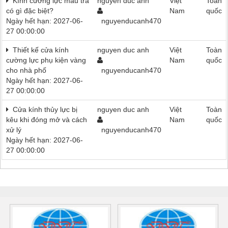
Kính cường lực màu trà
nguyen duc anh
Việt
Toàn
có gì đặc biệt?
Nam
quốc
Ngày hết hạn: 2027-06-
nguyenducanh470
27 00:00:00
Thiết kế cửa kính
nguyen duc anh
Việt
Toàn
cường lực phụ kiện vàng
Nam
quốc
cho nhà phố
nguyenducanh470
Ngày hết hạn: 2027-06-
27 00:00:00
Cửa kính thủy lực bị
nguyen duc anh
Việt
Toàn
kêu khi đóng mở và cách
Nam
quốc
xử lý
nguyenducanh470
Ngày hết hạn: 2027-06-
27 00:00:00