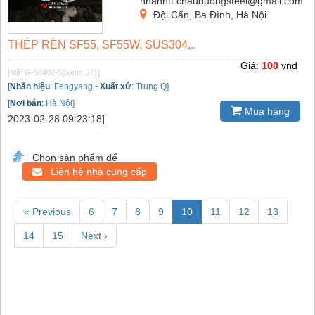
nhanntt.chauduongsteel@gmail.com
Đội Cấn, Ba Đình, Hà Nội
THÉP RÈN SF55, SF55W, SUS304,..
Giá:
100
vnđ
[Mã: G-58402-5]
[xem: 571]
[
Nhãn hiệu
:
Fengyang
-
Xuất xứ
:
Trung Q]
[
Nơi bán
:
Hà Nội]
Mua hàng
2023-02-28 09:23:18]
Chọn sản phẩm để
Liên hệ nhà cung cấp
« Previous
6
7
8
9
10
11
12
13
14
15
Next ›