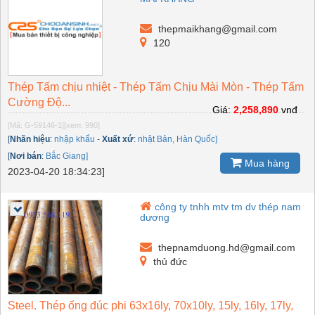
thepmaikhang@gmail.com
120
Thép Tấm chịu nhiệt - Thép Tấm Chịu Mài Mòn - Thép Tấm
Cường Độ...
Giá:
2,258,890
vnđ
[Mã: G-59146-1]
[xem: 990]
[
Nhãn hiệu
:
nhập khẩu
-
Xuất xứ
:
nhật Bản, Hàn Quốc]
[
Nơi bán
:
Bắc Giang]
Mua hàng
2023-04-20 18:34:23]
công ty tnhh mtv tm dv thép nam
dương
thepnamduong.hd@gmail.com
thủ đức
Steel. Thép ống đúc phi 63x16ly, 70x10ly, 15ly, 16ly, 17ly,