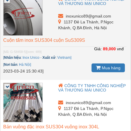
VÀ THƯƠNG MẠI UNICO
inoxunico89@gmail.com
1137 Đê La Thành, P.Ngọc
Khánh, Q.BA Đình, Hà Nội
Cuộn tấm inox SUS304 cuộn SuS309S
Giá:
89,000
vnđ
[Mã: G-58458-5]
[xem: 489]
[
Nhãn hiệu
:
Inox Unico
-
Xuất xứ
:
Vietnam]
[
Nơi bán
:
Hà Nội]
Mua hàng
2023-03-24 15:30:43]
CÔNG TY TNHH CÔNG NGHIỆP
VÀ THƯƠNG MẠI UNICO
inoxunico89@gmail.com
1137 Đê La Thành, P.Ngọc
Khánh, Q.BA Đình, Hà Nội
Bán vuông đặc inox SUS304 vuông inox 304L