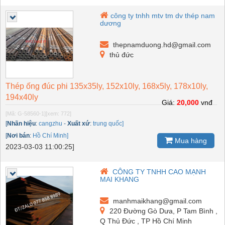
công ty tnhh mtv tm dv thép nam
dương
thepnamduong.hd@gmail.com
thủ đức
Thép ống đúc phi 135x35ly, 152x10ly, 168x5ly, 178x10ly,
194x40ly
Giá:
20,000
vnđ
[Mã: G-58560-1]
[xem: 772]
[
Nhãn hiệu
:
cangzhu
-
Xuất xứ
:
trung quốc]
[
Nơi bán
:
Hồ Chí Minh]
Mua hàng
2023-03-03 11:00:25]
CÔNG TY TNHH CAO MẠNH
MAI KHANG
manhmaikhang@gmail.com
220 Đường Gò Dưa, P Tam Bình ,
Q Thủ Đức , TP Hồ Chí Minh