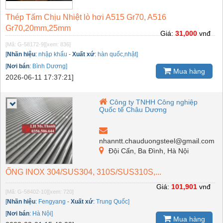
Thép Tấm Chịu Nhiệt lò hơi A515 Gr70, A516
Gr70,20mm,25mm
Giá:
31,000
vnđ
[Mã: G-58172-9]
[xem: 836]
[
Nhãn hiệu
:
nhập khẩu
-
Xuất xứ
:
hàn quốc,nhật]
[
Nơi bán
:
Bình Dương]
Mua hàng
2026-06-11 17:37:21]
Công ty TNHH Công nghiệp
Quốc tế Châu Dương
nhanntt.chauduongsteel@gmail.com
Đội Cấn, Ba Đình, Hà Nội
ỐNG INOX 304/SUS304, 310S/SUS310S,...
Giá:
101,901
vnđ
[Mã: G-58402-10]
[xem: 720]
[
Nhãn hiệu
:
Fengyang
-
Xuất xứ
:
Trung Quốc]
[
Nơi bán
:
Hà Nội]
Mua hàng