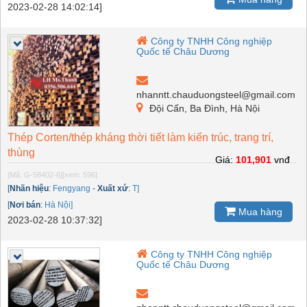
2023-02-28 14:02:14]
Công ty TNHH Công nghiệp
Quốc tế Châu Dương
nhanntt.chauduongsteel@gmail.com
Đội Cấn, Ba Đình, Hà Nội
Thép Corten/thép kháng thời tiết làm kiến trúc, trang trí,
thùng
Giá:
101,901
vnđ
[Mã: G-58402-6]
[xem: 596]
[
Nhãn hiệu
:
Fengyang
-
Xuất xứ
:
T]
[
Nơi bán
:
Hà Nội]
Mua hàng
2023-02-28 10:37:32]
Công ty TNHH Công nghiệp
Quốc tế Châu Dương