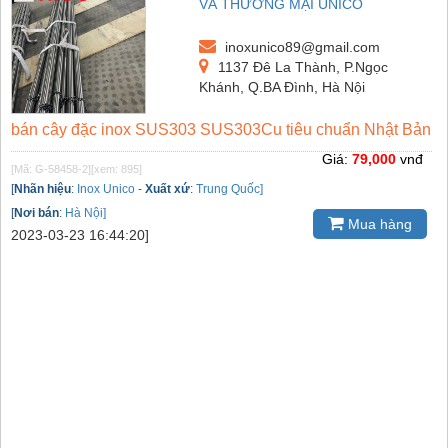
VÀ THƯƠNG MẠI UNICO
inoxunico89@gmail.com
1137 Đê La Thành, P.Ngọc
Khánh, Q.BA Đình, Hà Nội
bán cây đặc inox SUS303 SUS303Cu tiêu chuẩn Nhật Bản
Giá:
79,000
vnđ
[Mã: G-58458-2]
[xem: 895]
[
Nhãn hiệu
:
Inox Unico
-
Xuất xứ
:
Trung Quốc]
[
Nơi bán
:
Hà Nội]
Mua hàng
2023-03-23 16:44:20]