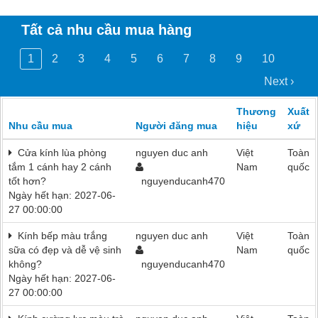
Tất cả nhu cầu mua hàng
1
2
3
4
5
6
7
8
9
10
Next ›
Thương
Xuất
Nhu cầu mua
Người đăng mua
hiệu
xứ
Cửa kính lùa phòng
nguyen duc anh
Việt
Toàn
tắm 1 cánh hay 2 cánh
Nam
quốc
tốt hơn?
nguyenducanh470
Ngày hết hạn: 2027-06-
27 00:00:00
Kính bếp màu trắng
nguyen duc anh
Việt
Toàn
sữa có đẹp và dễ vệ sinh
Nam
quốc
không?
nguyenducanh470
Ngày hết hạn: 2027-06-
27 00:00:00