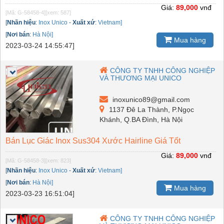
Giá:
89,000
vnđ
[Mã: G-58458-4]
[xem: 587]
[
Nhãn hiệu
:
Inox Unico
-
Xuất xứ
:
Vietnam]
[
Nơi bán
:
Hà Nội]
Mua hàng
2023-03-24 14:55:47]
CÔNG TY TNHH CÔNG NGHIỆP
VÀ THƯƠNG MẠI UNICO
inoxunico89@gmail.com
1137 Đê La Thành, P.Ngọc
Khánh, Q.BA Đình, Hà Nội
Bán Lục Giác Inox Sus304 Xước Hairline Giá Tốt
Giá:
89,000
vnđ
[Mã: G-58458-3]
[xem: 823]
[
Nhãn hiệu
:
Inox Unico
-
Xuất xứ
:
Vietnam]
[
Nơi bán
:
Hà Nội]
Mua hàng
2023-03-23 16:51:04]
CÔNG TY TNHH CÔNG NGHIỆP