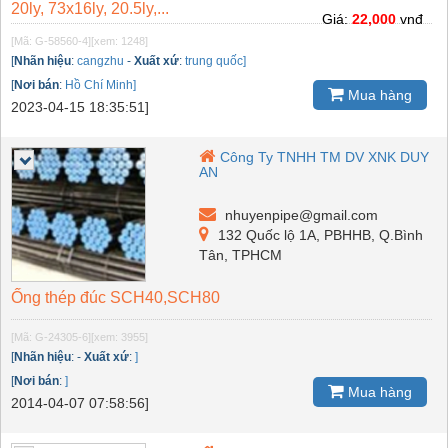
20ly, 73x16ly, 20.5ly,...
Giá:
22,000
vnđ
[Mã: G-58560-4]
[xem: 1248]
[
Nhãn hiệu
:
cangzhu
-
Xuất xứ
:
trung quốc]
[
Nơi bán
:
Hồ Chí Minh]
Mua hàng
2023-04-15 18:35:51]
Công Ty TNHH TM DV XNK DUY
AN
nhuyenpipe@gmail.com
132 Quốc lộ 1A, PBHHB, Q.Bình
Tân, TPHCM
Ống thép đúc SCH40,SCH80
[Mã: G-24305-6]
[xem: 3955]
[
Nhãn hiệu
:
-
Xuất xứ
:
]
[
Nơi bán
:
]
Mua hàng
2014-04-07 07:58:56]