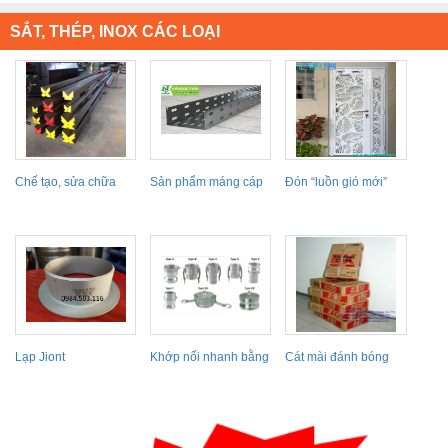
SẮT, THÉP, INOX CÁC LOẠI
Chế tạo, sửa chữa
Sản phẩm máng cáp
Đón “luồn gió mới”
các loại Cối
đục lỗ mang lại...
với 30 mẫu...
Lạp Jiont
Khớp nối nhanh bằng
Cát mài đánh bóng
thép không gỉ
kim loại TOSA-Nhật...