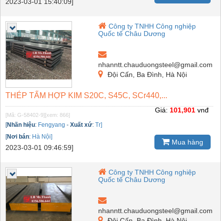
2023-03-01 15:40:09]
Công ty TNHH Công nghiệp
Quốc tế Châu Dương
nhanntt.chauduongsteel@gmail.com
Đội Cấn, Ba Đình, Hà Nội
THÉP TẤM HỢP KIM S20C, S45C, SCr440,...
Giá:
101,901
vnđ
[Mã: G-58402-9]
[xem: 866]
[
Nhãn hiệu
:
Fengyang
-
Xuất xứ
:
Tr]
[
Nơi bán
:
Hà Nội]
Mua hàng
2023-03-01 09:46:59]
Công ty TNHH Công nghiệp
Quốc tế Châu Dương
nhanntt.chauduongsteel@gmail.com
Đội Cấn, Ba Đình, Hà Nội