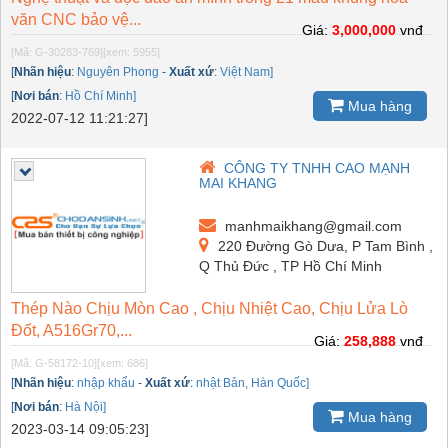
văn CNC bảo vệ...
Giá:
3,000,000
vnđ
[Mã: G-30283-769]
[xem: 5955]
[
Nhãn hiệu
:
Nguyên Phong
-
Xuất xứ
:
Việt Nam]
[
Nơi bán
:
Hồ Chí Minh]
Mua hàng
2022-07-12 11:21:27]
CÔNG TY TNHH CAO MẠNH
MAI KHANG
manhmaikhang@gmail.com
220 Đường Gò Dưa, P Tam Bình ,
Q Thủ Đức , TP Hồ Chí Minh
Thép Nào Chịu Mòn Cao , Chịu Nhiệt Cao, Chịu Lửa Lò
Đốt, A516Gr70,...
Giá:
258,888
vnđ
[Mã: G-58172-10]
[xem: 686]
[
Nhãn hiệu
:
nhập khẩu
-
Xuất xứ
:
nhật Bản, Hàn Quốc]
[
Nơi bán
:
Hà Nội]
Mua hàng
2023-03-14 09:05:23]