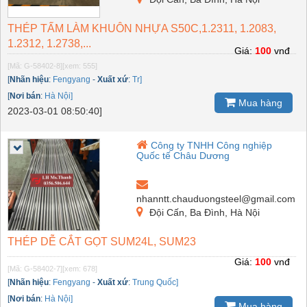
THÉP TẤM LÀM KHUÔN NHỰA S50C,1.2311, 1.2083,
1.2312, 1.2738,...
Giá:
100
vnđ
[Mã: G-58402-8]
[xem: 555]
[
Nhãn hiệu
:
Fengyang
-
Xuất xứ
:
Tr]
[
Nơi bán
:
Hà Nội]
Mua hàng
2023-03-01 08:50:40]
Công ty TNHH Công nghiệp
Quốc tế Châu Dương
nhanntt.chauduongsteel@gmail.com
Đội Cấn, Ba Đình, Hà Nội
THÉP DỄ CẮT GỌT SUM24L, SUM23
Giá:
100
vnđ
[Mã: G-58402-7]
[xem: 678]
[
Nhãn hiệu
:
Fengyang
-
Xuất xứ
:
Trung Quốc]
[
Nơi bán
:
Hà Nội]
Mua hàng