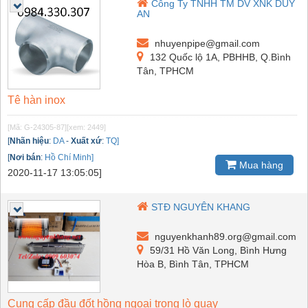
Công Ty TNHH TM DV XNK DUY
AN
nhuyenpipe@gmail.com
132 Quốc lộ 1A, PBHHB, Q.Bình
Tân, TPHCM
Tê hàn inox
[Mã: G-24305-87]
[xem: 2449]
[
Nhãn hiệu
:
DA
-
Xuất xứ
:
TQ]
[
Nơi bán
:
Hồ Chí Minh]
Mua hàng
2020-11-17 13:05:05]
STĐ NGUYÊN KHANG
nguyenkhanh89.org@gmail.com
59/31 Hồ Văn Long, Bình Hưng
Hòa B, Bình Tân, TPHCM
Cung cấp đầu đốt hồng ngoại trong lò quay