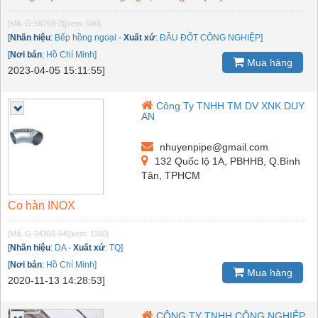
[Mã: G-58768-3]
[xem: 580]
[
Nhãn hiệu
:
Bếp hồng ngoại
-
Xuất xứ
:
ĐẦU ĐỐT CÔNG NGHIỆP]
[
Nơi bán
:
Hồ Chí Minh]
Mua hàng
2023-04-05 15:11:55]
Công Ty TNHH TM DV XNK DUY
AN
nhuyenpipe@gmail.com
132 Quốc lộ 1A, PBHHB, Q.Bình
Tân, TPHCM
Co hàn INOX
[Mã: G-24305-64]
[xem: 1180]
[
Nhãn hiệu
:
DA
-
Xuất xứ
:
TQ]
[
Nơi bán
:
Hồ Chí Minh]
Mua hàng
2020-11-13 14:28:53]
CÔNG TY TNHH CÔNG NGHIỆP