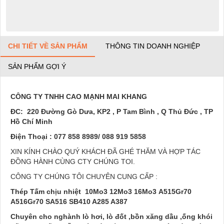
CHI TIẾT VỀ SẢN PHẨM
THÔNG TIN DOANH NGHIỆP
SẢN PHẨM GỢI Ý
CÔNG TY TNHH CAO MẠNH MAI KHANG
ĐC: 220 Đường Gò Dưa, KP2 , P Tam Bình , Q Thủ Đức , TP
Hồ Chí Minh
Điện Thoại : 077 858 8989/ 088 919 5858
XIN KÍNH CHÀO QUÝ KHÁCH ĐÃ GHÉ THĂM VÀ HỢP TÁC
ĐỒNG HÀNH CÙNG CTY CHÚNG TOI.
CÔNG TY CHÚNG TÔI CHUYÊN CUNG CẤP :
Thép Tấm chịu nhiệt
10Mo3
12Mo3 16Mo3
A515Gr70
A516Gr70 SA516 SB410 A285 A387
Chuyên cho nghành lò hơi, lò đốt ,bồn xăng dầu ,ống khói