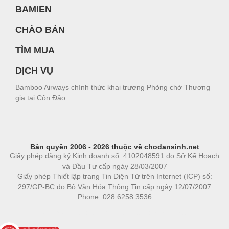
BAMIEN
CHÀO BÁN
TÌM MUA
DỊCH VỤ
Bamboo Airways chính thức khai trương Phòng chờ Thương
gia tại Côn Đảo
Bản quyền 2006 - 2026 thuộc về chodansinh.net
Giấy phép đăng ký Kinh doanh số: 4102048591 do Sở Kế Hoạch
và Đầu Tư cấp ngày 28/03/2007
Giấy phép Thiết lập trang Tin Điện Tử trên Internet (ICP) số:
297/GP-BC do Bộ Văn Hóa Thông Tin cấp ngày 12/07/2007
Phone: 028.6258.3536
Phòng trọ
|
https://bdsgroup.vn
https://kqxs123.com