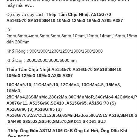
máy mài vv…
Độ dày và quy cách
Thép Tấm Chịu Nhiệt A515Gr70
A516Gr70 SA516 SB410 10Mo3 12Mo3 16Mo3 A285 A387
từ
2mm,3mm,4mm,5mm,6mm,8mm,10mm,12mm,14mm,16mm,18m
đến 200mm
Khổ Rộng : 900/1000/1230/1250/1300/1500/2000
Khổ Dài : 2000/2500/3000/6000mm
Thép Tấm Chịu Nhiệt A515Gr70 A516Gr70 SA516 SB410
10Mo3 12Mo3 16Mo3 A285 A387
10CrMo9-10, 11CrMo9-10, 12CrMo4, 13CrMo4-5, 15Mo3,
16Mo3,
25CrMo4,26SiMnMo,28Cr2Mo,30CrMnMoR,34CrMo4,42CrMo4,P
A387Gr.11, A515Gr60,SB410 ,A515Gr65, A515Gr70 (S)
A516Gr60 (S) A516Gr65 (S)
A516Gr70,A537CL1L2,65G,65Mn,Hadox500,A515,A516,SB410,
,SM490,S355J2,SS540,SM570,SKD11,SKD61,SUJ
-
Thép Ống Đúc ASTM A106 Gr.B Ống Lò Hơi, Ống Dấu Khí
,Ống PCCC