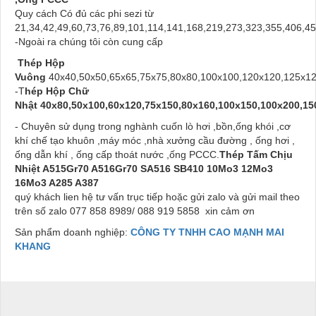
Quy cách Có đủ các phi sezi từ
21,34,42,49,60,73,76,89,101,114,141,168,219,273,323,355,406,45
-Ngoài ra chúng tôi còn cung cấp
Thép Hộp
Vuông
40x40,50x50,65x65,75x75,80x80,100x100,120x120,125x1
-T
hép Hộp Chữ
Nhật 40x80,50x100,60x120,75x150,80x160,100x150,100x200,15
- Chuyên sử dụng trong nghành cuốn lò hơi ,bồn,ống khói ,cơ
khí chế tạo khuôn ,máy móc ,nhà xưởng cầu đường , ống hơi ,
ống dẫn khí , ống cấp thoát nước ,ống PCCC.
Thép Tấm Chịu
Nhiệt A515Gr70 A516Gr70 SA516 SB410 10Mo3 12Mo3
16Mo3 A285 A387
quý khách lien hệ tư vấn trục tiếp hoặc gửi zalo và gửi mail theo
trên số zalo 077 858 8989/ 088 919 5858 xin cảm ơn
Sản phẩm doanh nghiệp:
CÔNG TY TNHH CAO MẠNH MAI
KHANG