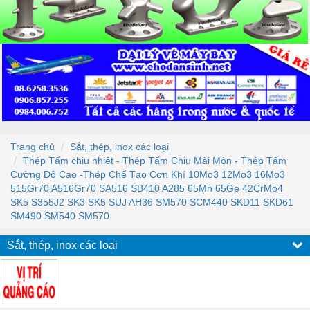
Trang chủ
Sắt, thép, inox các loại
Thép Tấm chịu nhiệt - Thép Tấm Chịu Mài Mòn - Thép Tấm
Cường Độ Cao -Thép Chế Tạo Cơn Khí 10Mo3 12Mo3 16Mo3
515Gr70 A516Gr70 SA516 SB410 A285 65Mn 65Ge 42CrMo4
SK5 S355J2 SK3 SK5 SUJ AH36 SM570 SCM440 SKD11 SKD61
SM490 SM540 SM570
Sắt, thép, inox các loại