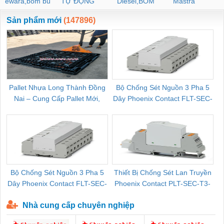
ewara,bom bu
TỰ ĐỘNG
Diesel,BOM
Mastra
ewara
CHUA CHAY
Sản phẩm mới
(147896)
Pallet Nhựa Long Thành Đồng
Bộ Chống Sét Nguồn 3 Pha 5
Nai – Cung Cấp Pallet Mới,
Dây Phoenix Contact FLT-SEC-
C
Pallet Cũ Giá Tốt
P-T1-3S-264/50-FM - 2909589
Bộ Chống Sét Nguồn 3 Pha 5
Thiết Bị Chống Sét Lan Truyền
B
Dây Phoenix Contact FLT-SEC-
Phoenix Contact PLT-SEC-T3-
P-T1-3S-440/35-FM - 2908264
230-FM-PT - 2907928
Nhà cung cấp chuyên nghiệp