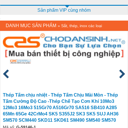
Sản phẩm VIP cùng nhóm
DANH MỤC SẢN PHẨM
»
Sắt, thép, inox các loại
Thép Tấm chịu nhiệt - Thép Tấm Chịu Mài Mòn - Thép
Tấm Cường Độ Cao -Thép Chế Tạo Cơn Khí 10Mo3
12Mo3 16Mo3 515Gr70 A516Gr70 SA516 SB410 A285
65Mn 65Ge 42CrMo4 SK5 S355J2 SK3 SK5 SUJ AH36
SM570 SCM440 SKD11 SKD61 SM490 SM540 SM570
Mã số:
G-59146-1