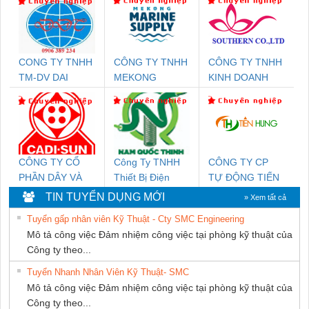
CONG TY TNHH
CÔNG TY TNHH
CÔNG TY TNHH
TM-DV DAI
MEKONG
KINH DOANH
DONG THANH
MARINE
DỊCH VỤ XNK
SUPPLY
PHƯƠNG NAM
CÔNG TY CỔ
Công Ty TNHH
CÔNG TY CP
PHẦN DÂY VÀ
Thiết Bị Điện
TỰ ĐỘNG TIẾN
CÁP ĐIỆN
Nam Quốc Thịnh
HƯNG
TIN TUYỂN DỤNG MỚI
» Xem tất cả
THƯỢNG ĐÌNH
Tuyển gấp nhân viên Kỹ Thuật - Cty SMC Engineering
Mô tả công việc Đảm nhiệm công việc tại phòng kỹ thuật của
Công ty theo...
Tuyển Nhanh Nhân Viên Kỹ Thuật- SMC
Mô tả công việc Đảm nhiệm công việc tại phòng kỹ thuật của
Công ty theo...