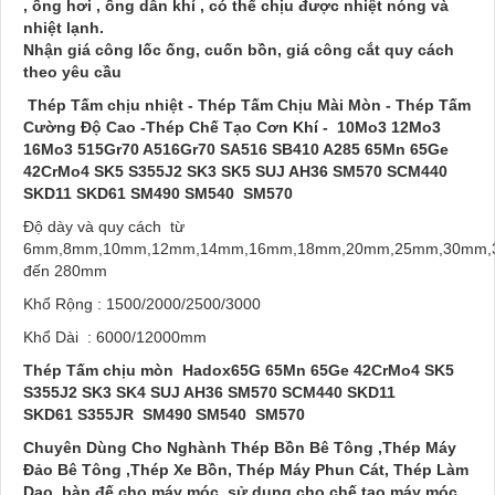
, ống hơi , ống dẫn khí , có thể chịu được nhiệt nóng và
nhiệt lạnh.
Nhận giá công lốc ống, cuốn bồn, giá công cắt quy cách
theo yêu cầu
Thép Tấm chịu nhiệt - Thép Tấm Chịu Mài Mòn - Thép Tấm
Cường Độ Cao -Thép Chế Tạo Cơn Khí - 10Mo3 12Mo3
16Mo3 515Gr70 A516Gr70 SA516 SB410 A285 65Mn 65Ge
42CrMo4 SK5 S355J2 SK3 SK5 SUJ AH36 SM570 SCM440
SKD11 SKD61 SM490 SM540 SM570
Độ dày và quy cách từ
6mm,8mm,10mm,12mm,14mm,16mm,18mm,20mm,25mm,30mm,
đến 280mm
Khổ Rộng : 1500/2000/2500/3000
Khổ Dài : 6000/12000mm
Thép Tấm chịu mòn
Hadox
65G 65Mn 65Ge
42CrMo4
SK5
S355J2 SK3 SK4 SUJ AH36 SM570 SCM440 SKD11
SKD61
S355JR SM490 SM540 SM570
Chuyên Dùng Cho Nghành Thép Bồn Bê Tông ,Thép Máy
Đảo Bê Tông ,Thép Xe Bồn, Thép Máy Phun Cát, Thép Làm
Dao, bàn đế cho máy móc, sử dụng cho chế tạo máy móc ,