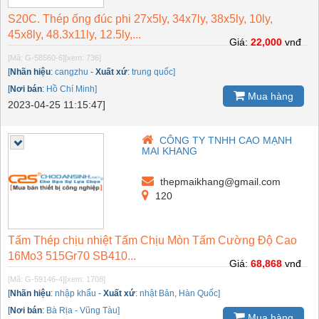
S20C. Thép ống đúc phi 27x5ly, 34x7ly, 38x5ly, 10ly,
45x8ly, 48.3x11ly, 12.5ly,...
Giá:
22,000
vnđ
[Mã: G-58560-6]
[xem: 736]
[
Nhãn hiệu
:
cangzhu
-
Xuất xứ
:
trung quốc]
[
Nơi bán
:
Hồ Chí Minh]
Mua hàng
2023-04-25 11:15:47]
CÔNG TY TNHH CAO MẠNH
MAI KHANG
thepmaikhang@gmail.com
120
Tấm Thép chịu nhiệt Tấm Chịu Mòn Tấm Cường Độ Cao
16Mo3 515Gr70 SB410...
Giá:
68,868
vnđ
[Mã: G-59146-4]
[xem: 1708]
[
Nhãn hiệu
:
nhập khẩu
-
Xuất xứ
:
nhật Bản, Hàn Quốc]
[
Nơi bán
:
Bà Rịa - Vũng Tàu]
Mua hàng