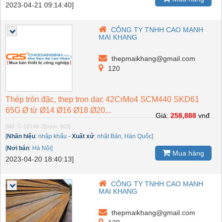
2023-04-21 09:14:40]
CÔNG TY TNHH CAO MẠNH
MAI KHANG
thepmaikhang@gmail.com
120
Thép tròn đặc, thep tron dac 42CrMo4 SCM440 SKD61
65G Ø từ Ø14 Ø16 Ø18 Ø20...
Giá:
258,888
vnđ
[Mã: G-59146-3]
[xem: 803]
[
Nhãn hiệu
:
nhập khẩu
-
Xuất xứ
:
nhật Bản, Hàn Quốc]
[
Nơi bán
:
Hà Nội]
Mua hàng
2023-04-20 18:40:13]
CÔNG TY TNHH CAO MẠNH
MAI KHANG
thepmaikhang@gmail.com