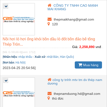
CÔNG TY TNHH CAO MẠNH
MAI KHANG
thepmaikhang@gmail.com
120
Nồi hơi lò hơi ống khói bồn dầu lò đốt bồn đảo bê tông
Thép Tròn...
Giá:
2,258,890
vnđ
[Mã: G-59146-6]
[xem: 1712]
[
Nhãn hiệu
:
nhập khẩu
-
Xuất xứ
:
nhật Bản, Hàn Quốc]
[
Nơi bán
:
Hà Nội]
Mua hàng
2023-04-25 20:54:56]
công ty tnhh mtv tm dv thép nam
dương
thepnamduong.hd@gmail.com
thủ đức