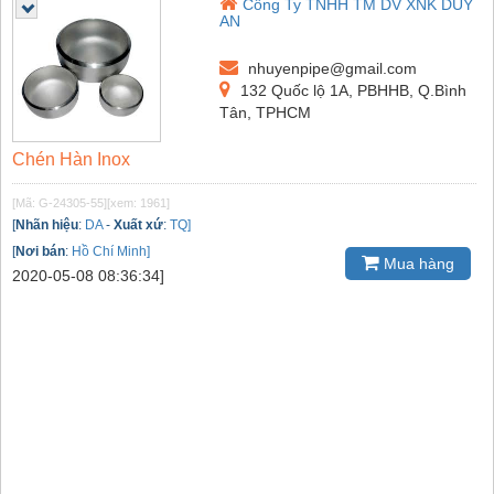
Công Ty TNHH TM DV XNK DUY
AN
nhuyenpipe@gmail.com
132 Quốc lộ 1A, PBHHB, Q.Bình
Tân, TPHCM
Chén Hàn Inox
[Mã: G-24305-55]
[xem: 1961]
[
Nhãn hiệu
:
DA
-
Xuất xứ
:
TQ]
[
Nơi bán
:
Hồ Chí Minh]
Mua hàng
2020-05-08 08:36:34]