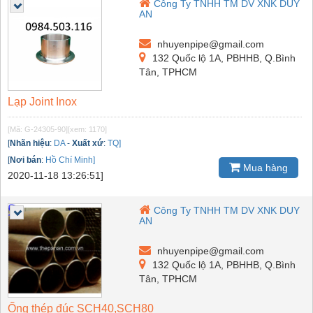
Công Ty TNHH TM DV XNK DUY
AN
nhuyenpipe@gmail.com
132 Quốc lộ 1A, PBHHB, Q.Bình
Tân, TPHCM
Lạp Joint Inox
[Mã: G-24305-90]
[xem: 1170]
[
Nhãn hiệu
:
DA
-
Xuất xứ
:
TQ]
[
Nơi bán
:
Hồ Chí Minh]
Mua hàng
2020-11-18 13:26:51]
Công Ty TNHH TM DV XNK DUY
AN
nhuyenpipe@gmail.com
132 Quốc lộ 1A, PBHHB, Q.Bình
Tân, TPHCM
Ống thép đúc SCH40,SCH80