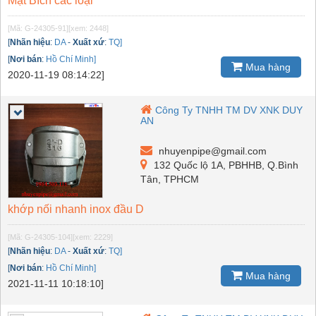
Mặt Bích các loại
[Mã: G-24305-91]
[xem: 2448]
[
Nhãn hiệu
:
DA
-
Xuất xứ
:
TQ]
[
Nơi bán
:
Hồ Chí Minh]
Mua hàng
2020-11-19 08:14:22]
Công Ty TNHH TM DV XNK DUY
AN
nhuyenpipe@gmail.com
132 Quốc lộ 1A, PBHHB, Q.Bình
Tân, TPHCM
khớp nối nhanh inox đầu D
[Mã: G-24305-104]
[xem: 2229]
[
Nhãn hiệu
:
DA
-
Xuất xứ
:
TQ]
[
Nơi bán
:
Hồ Chí Minh]
Mua hàng
2021-11-11 10:18:10]