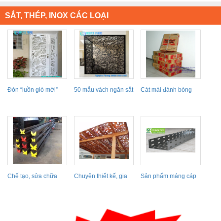
SẮT, THÉP, INOX CÁC LOẠI
Đón “luồn gió mới”
50 mẫu vách ngăn sắt
Cát mài đánh bóng
với 30 mẫu...
cắt hoa văn CNC
kim loại TOSA-Nhật...
hoa...
Chế tạo, sửa chữa
Chuyên thiết kế, gia
Sản phẩm máng cáp
các loại Cối
công thi công mái...
đục lỗ mang lại...