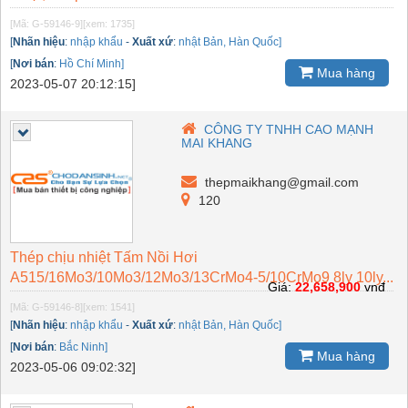
[Mã: G-59146-9]
[xem: 1735]
[
Nhãn hiệu
:
nhập khẩu
-
Xuất xứ
:
nhật Bản, Hàn Quốc]
[
Nơi bán
:
Hồ Chí Minh]
Mua hàng
2023-05-07 20:12:15]
CÔNG TY TNHH CAO MẠNH
MAI KHANG
thepmaikhang@gmail.com
120
Thép chịu nhiệt Tấm Nồi Hơi
A515/16Mo3/10Mo3/12Mo3/13CrMo4-5/10CrMo9 8ly 10ly...
Giá:
22,658,900
vnđ
[Mã: G-59146-8]
[xem: 1541]
[
Nhãn hiệu
:
nhập khẩu
-
Xuất xứ
:
nhật Bản, Hàn Quốc]
[
Nơi bán
:
Bắc Ninh]
Mua hàng
2023-05-06 09:02:32]