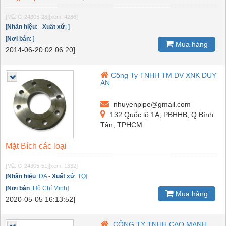
[Mã: G-24305-28]
[xem: 4286]
[
Nhãn hiệu
:
-
Xuất xứ
:
]
[
Nơi bán
:
]
Mua hàng
2014-06-20 02:06:20]
Công Ty TNHH TM DV XNK DUY
AN
nhuyenpipe@gmail.com
132 Quốc lộ 1A, PBHHB, Q.Bình
Tân, TPHCM
Mặt Bích các loại
[Mã: G-24305-51]
[xem: 1332]
[
Nhãn hiệu
:
DA
-
Xuất xứ
:
TQ]
[
Nơi bán
:
Hồ Chí Minh]
Mua hàng
2020-05-05 16:13:52]
CÔNG TY TNHH CAO MẠNH