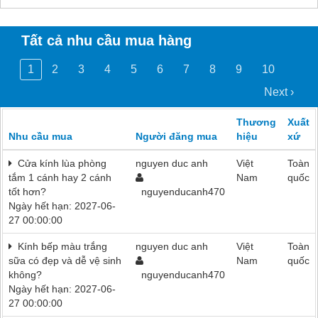
Tất cả nhu cầu mua hàng
1
2
3
4
5
6
7
8
9
10
Next ›
Thương
Xuất
Nhu cầu mua
Người đăng mua
hiệu
xứ
Cửa kính lùa phòng
nguyen duc anh
Việt
Toàn
tắm 1 cánh hay 2 cánh
Nam
quốc
tốt hơn?
nguyenducanh470
Ngày hết hạn: 2027-06-
27 00:00:00
Kính bếp màu trắng
nguyen duc anh
Việt
Toàn
sữa có đẹp và dễ vệ sinh
Nam
quốc
không?
nguyenducanh470
Ngày hết hạn: 2027-06-
27 00:00:00