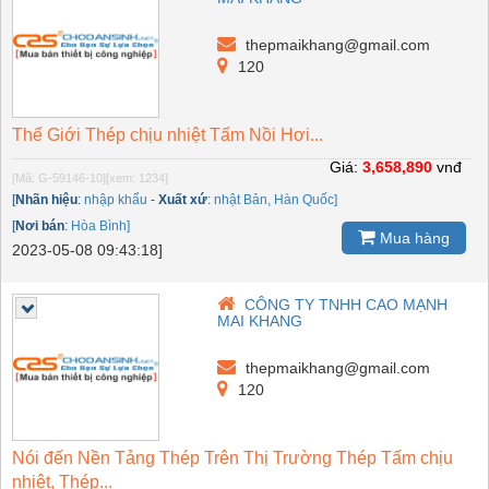
thepmaikhang@gmail.com
120
Thế Giới Thép chịu nhiệt Tấm Nồi Hơi...
Giá:
3,658,890
vnđ
[Mã: G-59146-10]
[xem: 1234]
[
Nhãn hiệu
:
nhập khẩu
-
Xuất xứ
:
nhật Bản, Hàn Quốc]
[
Nơi bán
:
Hòa Bình]
Mua hàng
2023-05-08 09:43:18]
CÔNG TY TNHH CAO MẠNH
MAI KHANG
thepmaikhang@gmail.com
120
Nói đến Nền Tảng Thép Trên Thị Trường Thép Tấm chịu
nhiệt, Thép...