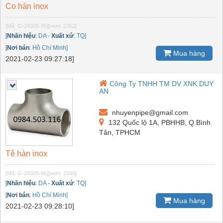
Co hàn inox
[Mã: G-24305-95]
[xem: 2262]
[
Nhãn hiệu
:
DA
-
Xuất xứ
:
TQ]
[
Nơi bán
:
Hồ Chí Minh]
Mua hàng
2021-02-23 09:27:18]
Công Ty TNHH TM DV XNK DUY
AN
nhuyenpipe@gmail.com
132 Quốc lộ 1A, PBHHB, Q.Bình
Tân, TPHCM
Tê hàn inox
[Mã: G-24305-96]
[xem: 2346]
[
Nhãn hiệu
:
DA
-
Xuất xứ
:
TQ]
[
Nơi bán
:
Hồ Chí Minh]
Mua hàng
2021-02-23 09:28:10]