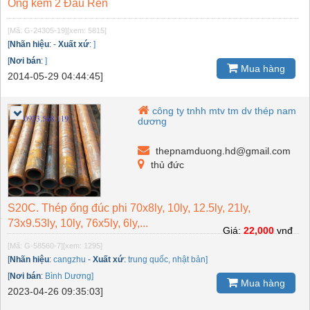
Ống kẽm 2 Đầu Ren
[Mã: G-24305-19]
[xem: 5815]
[
Nhãn hiệu
:
-
Xuất xứ
:
]
[
Nơi bán
:
]
Mua hàng
2014-05-29 04:44:45]
công ty tnhh mtv tm dv thép nam
dương
thepnamduong.hd@gmail.com
thủ đức
S20C. Thép ống đúc phi 70x8ly, 10ly, 12.5ly, 21ly,
73x9.53ly, 10ly, 76x5ly, 6ly,...
Giá:
22,000
vnđ
[Mã: G-58560-7]
[xem: 1295]
[
Nhãn hiệu
:
cangzhu
-
Xuất xứ
:
trung quốc, nhật bản]
[
Nơi bán
:
Bình Dương]
Mua hàng
2023-04-26 09:35:03]