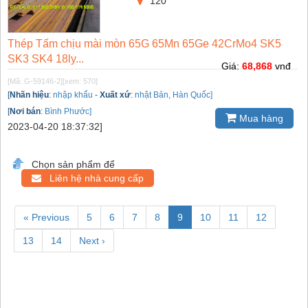
120
Thép Tấm chịu mài mòn 65G 65Mn 65Ge 42CrMo4 SK5
SK3 SK4 18ly...
Giá:
68,868
vnđ
[Mã: G-59146-2]
[xem: 570]
[
Nhãn hiệu
:
nhập khẩu
-
Xuất xứ
:
nhật Bản, Hàn Quốc]
[
Nơi bán
:
Bình Phước]
Mua hàng
2023-04-20 18:37:32]
Chọn sản phẩm để
Liên hệ nhà cung cấp
« Previous
5
6
7
8
9
10
11
12
13
14
Next ›