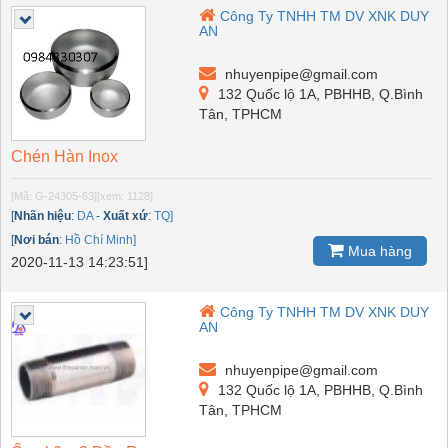
Công Ty TNHH TM DV XNK DUY
AN
nhuyenpipe@gmail.com
132 Quốc lộ 1A, PBHHB, Q.Bình
Tân, TPHCM
Chén Hàn Inox
[Mã: G-24305-63]
[xem: 1128]
[
Nhãn hiệu
:
DA
-
Xuất xứ
:
TQ]
[
Nơi bán
:
Hồ Chí Minh]
Mua hàng
2020-11-13 14:23:51]
Công Ty TNHH TM DV XNK DUY
AN
nhuyenpipe@gmail.com
132 Quốc lộ 1A, PBHHB, Q.Bình
Tân, TPHCM