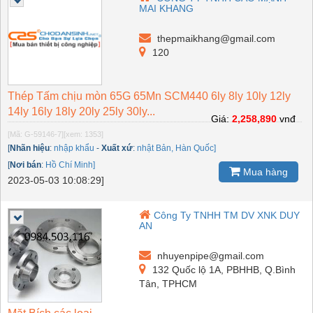
MAI KHANG
thepmaikhang@gmail.com
120
Thép Tấm chịu mòn 65G 65Mn SCM440 6ly 8ly 10ly 12ly
14ly 16ly 18ly 20ly 25ly 30ly...
Giá:
2,258,890
vnđ
[Mã: G-59146-7]
[xem: 1353]
[
Nhãn hiệu
:
nhập khẩu
-
Xuất xứ
:
nhật Bản, Hàn Quốc]
[
Nơi bán
:
Hồ Chí Minh]
Mua hàng
2023-05-03 10:08:29]
Công Ty TNHH TM DV XNK DUY
AN
nhuyenpipe@gmail.com
132 Quốc lộ 1A, PBHHB, Q.Bình
Tân, TPHCM