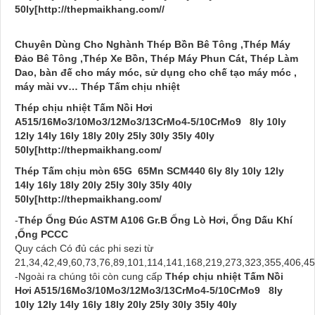
50ly[http://thepmaikhang.com//
Chuyên Dùng Cho Nghành Thép Bồn Bê Tông ,Thép Máy
Đảo Bê Tông ,Thép Xe Bồn, Thép Máy Phun Cát, Thép Làm
Dao, bàn đế cho máy móc, sử dụng cho chế tạo máy móc ,
máy mài vv…
Thép Tấm chịu nhiệt
Thép chịu nhiệt Tấm Nồi Hơi
A515/16Mo3/10Mo3/12Mo3/13CrMo4-5/10CrMo9 8ly 10ly
12ly 14ly 16ly 18ly 20ly 25ly 30ly 35ly 40ly
50ly[http://thepmaikhang.com/
Thép Tấm chịu mòn 65G 65Mn SCM440 6ly 8ly 10ly 12ly
14ly 16ly 18ly 20ly 25ly 30ly 35ly 40ly
50ly[http://thepmaikhang.com/
-
Thép Ống Đúc ASTM A106 Gr.B Ống Lò Hơi, Ống Dấu Khí
,Ống PCCC
Quy cách Có đủ các phi sezi từ
21,34,42,49,60,73,76,89,101,114,141,168,219,273,323,355,406,45
-Ngoài ra chúng tôi còn cung cấp
Thép chịu nhiệt Tấm Nồi
Hơi A515/16Mo3/10Mo3/12Mo3/13CrMo4-5/10CrMo9 8ly
10ly 12ly 14ly 16ly 18ly 20ly 25ly 30ly 35ly 40ly