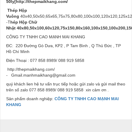
50ly[http://thepmaikhang.com/
Thép Hộp
Vuông
40x40,50x50,65x65,75x75,80x80,100x100,120x120,125x1
-T
hép Hộp Chữ
Nhật 40x80,50x100,60x120,75x150,80x160,100x150,100x200,15
CÔNG TY TNHH CAO MẠNH MAI KHANG
ĐC: 220 Đường Gò Dưa, KP2 , P Tam Bình , Q Thủ Đức , TP
Hồ Chí Minh
Điện Thoại : 077 858 8989/ 088 919 5858
http://thepmaikhang.com/
- Gmail.manhmaikhang@gmail.com
quý khách lien hệ tư vấn trục tiếp hoặc gửi zalo và gửi mail theo
trên số zalo 077 858 8989/ 088 919 5858 xin cảm ơn .
Sản phẩm doanh nghiệp:
CÔNG TY TNHH CAO MẠNH MAI
KHANG