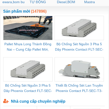
ewara,bom bu
TỰ ĐỘNG
Diesel,BOM
Mastra
ewara
CHUA CHAY
Sản phẩm mới
(147896)
Pallet Nhựa Long Thành Đồng
Bộ Chống Sét Nguồn 3 Pha 5
Nai – Cung Cấp Pallet Mới,
Dây Phoenix Contact FLT-SEC-
C
Pallet Cũ Giá Tốt
P-T1-3S-264/50-FM - 2909589
Bộ Chống Sét Nguồn 3 Pha 5
Thiết Bị Chống Sét Lan Truyền
B
Dây Phoenix Contact FLT-SEC-
Phoenix Contact PLT-SEC-T3-
P-T1-3S-440/35-FM - 2908264
230-FM-PT - 2907928
Nhà cung cấp chuyên nghiệp