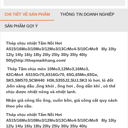
CHI TIẾT VỀ SẢN PHẨM
THÔNG TIN DOANH NGHIỆP
SẢN PHẨM GỢI Ý
Thép chịu nhiệt Tấm Nồi Hơi
A515/16Mo3/10Mo3/12Mo3/13CrMo4-5/10CrMo9 8ly 10ly
12ly 14ly 16ly 18ly 20ly 25ly 30ly 35ly 40ly
50ly[http://thepmaikhang.com/
Thép Tấm chịu mòn
10Mo3
,12Mo3,16Mo3,
42CrMo4
A515Gr70,A516Gr70,
65G,65Mn,65Ge,
SK5,SM570,SCM440 H36,S355J2,SUJ,SK3
lò hơi, lò đốt
,bồn xăng dầu ,ống khói , ống hơi , ống dẫn khí , có thể
chịu được nhiệt nóng và nhiệt lạnh.
Nhận giá công lốc ống, cuốn bồn, giá công cắt quy cách
theo yêu cầu.
Thép chịu nhiệt Tấm Nồi Hơi
A515/16Mo3/10Mo3/12Mo3/13CrMo4-5/10CrMo9 8ly 10ly
12ly 14ly 16ly 18ly 20ly 25ly 30ly 35ly 40ly