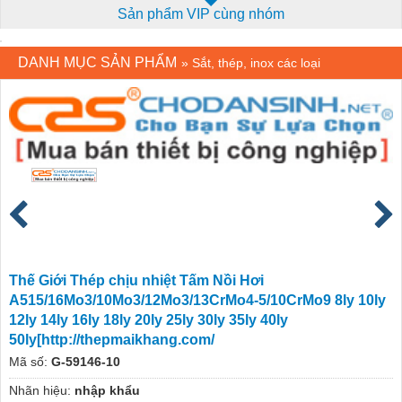
Sản phẩm VIP cùng nhóm
DANH MỤC SẢN PHẨM
»
Sắt, thép, inox các loại
Thế Giới Thép chịu nhiệt Tấm Nồi Hơi
A515/16Mo3/10Mo3/12Mo3/13CrMo4-5/10CrMo9 8ly 10ly
12ly 14ly 16ly 18ly 20ly 25ly 30ly 35ly 40ly
50ly[http://thepmaikhang.com/
Mã số:
G-59146-10
Nhãn hiệu:
nhập khẩu