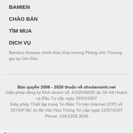
BAMIEN
CHÀO BÁN
TÌM MUA
DỊCH VỤ
Bamboo Airways chính thức khai trương Phòng chờ Thương
gia tại Côn Đảo
Bản quyền 2006 - 2026 thuộc về chodansinh.net
Giấy phép đăng ký Kinh doanh số: 4102048591 do Sở Kế Hoạch
và Đầu Tư cấp ngày 28/03/2007
Giấy phép Thiết lập trang Tin Điện Tử trên Internet (ICP) số:
297/GP-BC do Bộ Văn Hóa Thông Tin cấp ngày 12/07/2007
Phone: 028.6258.3536
Phòng trọ
|
https://bdsgroup.vn
https://kqxs123.com