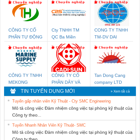
CÔNG TY CỔ
Cty TNHH TM
CONG TY TNHH
PHẦN TỰ ĐỘNG
QC Ba Miền
TM-DV DAI
TIẾN HƯNG
DONG THANH
CÔNG TY TNHH
CÔNG TY CỔ
Tan Dong Cang
MEKONG
PHẦN DÂY VÀ
company LTD
MARINE SUPPLY
CÁP ĐIỆN
TIN TUYỂN DỤNG MỚI
» Xem tất cả
THƯỢNG ĐÌNH
Tuyển gấp nhân viên Kỹ Thuật - Cty SMC Engineering
Mô tả công việc Đảm nhiệm công việc tại phòng kỹ thuật của
Công ty theo...
Tuyển Nhanh Nhân Viên Kỹ Thuật- SMC
Mô tả công việc Đảm nhiệm công việc tại phòng kỹ thuật của
Công ty theo...