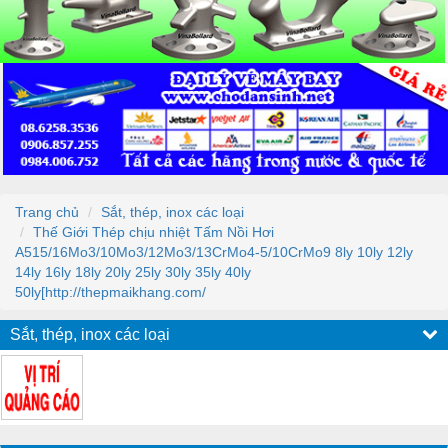
Trang chủ
Sắt, thép, inox các loại
Thế Giới Thép chịu nhiệt Tấm Nồi Hơi
A515/16Mo3/10Mo3/12Mo3/13CrMo4-5/10CrMo9 8ly 10ly 12ly
14ly 16ly 18ly 20ly 25ly 30ly 35ly 40ly
50ly[http://thepmaikhang.com/
Sắt, thép, inox các loại