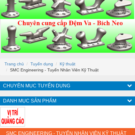
Trang chủ
Tuyển dụng
Kỹ thuật
SMC Engineering - Tuyển Nhân Viên Kỹ Thuật
CHUYÊN MỤC TUYỂN DỤNG
DANH MỤC SẢN PHẨM
SMC ENGINEERING - TUYỂN NHÂN VIÊN KỸ THUẬT