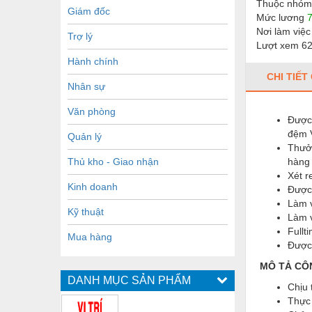
Thuộc nhóm
Giám đốc
Mức lương
Nơi làm việ
Trợ lý
Lượt xem 6
Hành chính
CHI TIẾT
Nhân sự
Văn phòng
Được 
đệm V
Quản lý
Thưởn
Thủ kho - Giao nhận
hàng 
Xét r
Kinh doanh
Được 
Làm v
Kỹ thuật
Làm v
Fullt
Mua hàng
Được 
MÔ TẢ CÔ
DANH MỤC SẢN PHẨM
Chịu 
Thực 