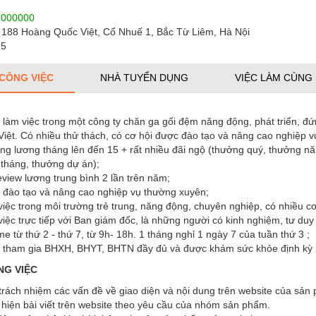
7000000
c 188 Hoàng Quốc Việt, Cổ Nhuế 1, Bắc Từ Liêm, Hà Nội
25
 CÔNG VIỆC
NHÀ TUYỂN DỤNG
VIỆC LÀM CÙNG
làm việc trong một công ty chăn ga gối đệm năng động, phát triển, đ
iệt. Có nhiều thử thách, có cơ hội được đào tạo và nâng cao nghiệp 
g lương tháng lên đến 15 + rất nhiều đãi ngộ (thưởng quý, thưởng năm
tháng, thưởng dự án);
eview lương trung bình 2 lần trên năm;
đào tạo và nâng cao nghiệp vụ thường xuyên;
iệc trong môi trường trẻ trung, năng động, chuyên nghiệp, có nhiều cơ 
iệc trực tiếp với Ban giám đốc, là những người có kinh nghiệm, tư duy
ime từ thứ 2 - thứ 7, từ 9h- 18h. 1 tháng nghỉ 1 ngày 7 của tuần thứ 3 ;
tham gia BHXH, BHYT, BHTN đầy đủ và được khám sức khỏe định kỳ 2 
NG VIỆC
trách nhiệm các vấn đề về giao diện và nội dung trên website của sản
hiện bài viết trên website theo yêu cầu của nhóm sản phẩm.