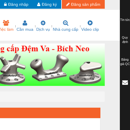
Đăng nhập
Đăng ký
Đăng sản phẩm
Tin tức
iệc làm
Cần mua
Dịch vụ
Nhà cung cấp
Video clip
Quy
định
Bảng
giá QC