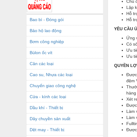
Chủ đ
Lập k
Hỗ tr
Bao bì - Đóng gói
Hỗ tr
YÊU CẦU 
Bảo hộ lao động
Ứng v
Bơm công nghiệp
Có sở
Ưu ti
Bùlon ốc vít
Ưu ti
Cân các loại
QUYỀN LỢ
Cao su, Nhựa các loại
Được 
đệm V
Chuyển giao công nghệ
Thưởn
hàng 
Cửa - kính các loại
Xét r
Được 
Dầu khí - Thiết bị
Làm v
Làm v
Dây chuyền sản xuất
Fullt
Dệt may - Thiết bị
Được 