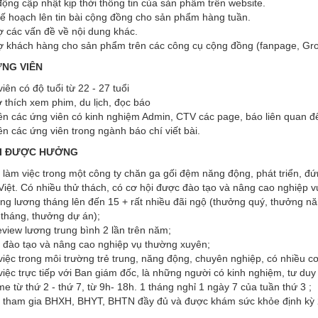
ộng cập nhật kịp thời thông tin của sản phẩm trên website.
ế hoạch lên tin bài cộng đồng cho sản phẩm hàng tuần.
ợ các vấn đề về nội dung khác.
ợ khách hàng cho sản phẩm trên các công cụ cộng đồng (fanpage, Grou
ỨNG VIÊN
iên có độ tuổi từ 22 - 27 tuổi
 thích xem phim, du lịch, đọc báo
ên các ứng viên có kinh nghiệm Admin, CTV các page, báo liên quan đế
ên các ứng viên trong ngành báo chí viết bài.
I ĐƯỢC HƯỞNG
làm việc trong một công ty chăn ga gối đệm năng động, phát triển, đ
iệt. Có nhiều thử thách, có cơ hội được đào tạo và nâng cao nghiệp 
g lương tháng lên đến 15 + rất nhiều đãi ngộ (thưởng quý, thưởng năm
tháng, thưởng dự án);
eview lương trung bình 2 lần trên năm;
đào tạo và nâng cao nghiệp vụ thường xuyên;
iệc trong môi trường trẻ trung, năng động, chuyên nghiệp, có nhiều cơ 
iệc trực tiếp với Ban giám đốc, là những người có kinh nghiệm, tư duy
ime từ thứ 2 - thứ 7, từ 9h- 18h. 1 tháng nghỉ 1 ngày 7 của tuần thứ 3 ;
tham gia BHXH, BHYT, BHTN đầy đủ và được khám sức khỏe định kỳ 2 