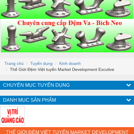
Trang chủ
Tuyển dụng
Kinh doanh
Thế Giới Đệm Việt tuyển Market Development Excutive
CHUYÊN MỤC TUYỂN DỤNG
DANH MỤC SẢN PHẨM
THẾ GIỚI ĐỆM VIỆT TUYỂN MARKET DEVELOPMENT