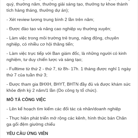
quý, thưởng năm, thưởng giải sáng tạo, thưởng tự khoe thành
tích hàng tháng, thưởng dự án);
- Xét review lương trung bình 2 lần trên năm;
- Được đào tạo và nâng cao nghiệp vụ thường xuyên;
- Làm việc trong môi trường trẻ trung, năng động, chuyên
nghiệp, có nhiều cơ hội thăng tiến;
- Làm việc trực tiếp với Ban giám đốc, là những người có kinh
nghiệm, tư duy chiến lược và sáng tạo;
- Fulltime từ thứ 2 - thứ 7, từ 8h- 17h. 1 tháng được nghỉ 1 ngày
thứ 7 của tuần thứ 3;
- Được tham gia BHXH, BHYT, BHTN đầy đủ và được khám sức
khỏe định kỳ 2 năm/1 lần (Do công ty tổ chức).
MÔ TẢ CÔNG VIỆC
- Lên kế hoạch tìm kiếm các đối tác cá nhân/doanh nghiệp
- Thực hiện phát triển mở rộng các kênh, hình thức bán Chăn
ga gối đệm giường chiếu
YÊU CẦU ỨNG VIÊN