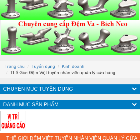
Trang chủ
Tuyển dụng
Kinh doanh
Thế Giới Đệm Việt tuyển nhân viên quản lý cửa hàng
CHUYÊN MỤC TUYỂN DỤNG
DANH MỤC SẢN PHẨM
THẾ GIỚI ĐỆM VIỆT TUYỂN NHÂN VIÊN QUẢN LÝ CỬA