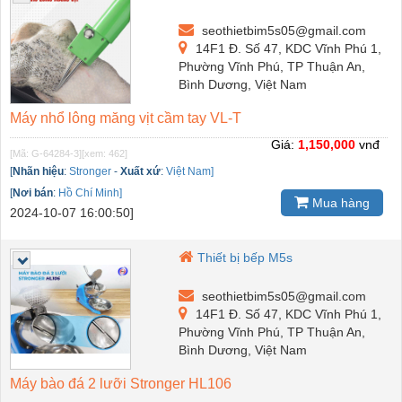
seothietbim5s05@gmail.com
14F1 Đ. Số 47, KDC Vĩnh Phú 1,
Phường Vĩnh Phú, TP Thuận An,
Bình Dương, Việt Nam
Máy nhổ lông măng vịt cầm tay VL-T
Giá:
1,150,000
vnđ
[Mã: G-64284-3]
[xem: 462]
[
Nhãn hiệu
:
Stronger
-
Xuất xứ
:
Việt Nam]
[
Nơi bán
:
Hồ Chí Minh]
Mua hàng
2024-10-07 16:00:50]
Thiết bị bếp M5s
seothietbim5s05@gmail.com
14F1 Đ. Số 47, KDC Vĩnh Phú 1,
Phường Vĩnh Phú, TP Thuận An,
Bình Dương, Việt Nam
Máy bào đá 2 lưỡi Stronger HL106