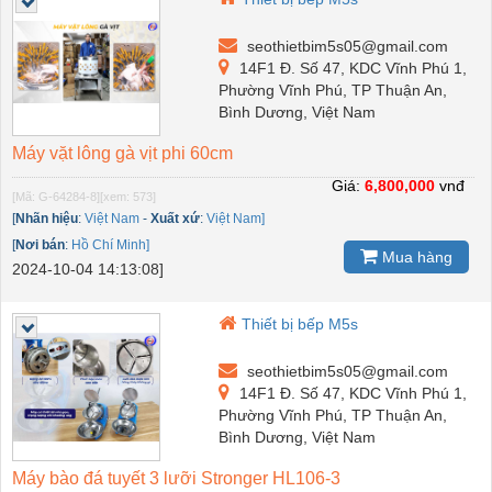
seothietbim5s05@gmail.com
14F1 Đ. Số 47, KDC Vĩnh Phú 1,
Phường Vĩnh Phú, TP Thuận An,
Bình Dương, Việt Nam
Máy vặt lông gà vịt phi 60cm
Giá:
6,800,000
vnđ
[Mã: G-64284-8]
[xem: 573]
[
Nhãn hiệu
:
Việt Nam
-
Xuất xứ
:
Việt Nam]
[
Nơi bán
:
Hồ Chí Minh]
Mua hàng
2024-10-04 14:13:08]
Thiết bị bếp M5s
seothietbim5s05@gmail.com
14F1 Đ. Số 47, KDC Vĩnh Phú 1,
Phường Vĩnh Phú, TP Thuận An,
Bình Dương, Việt Nam
Máy bào đá tuyết 3 lưỡi Stronger HL106-3