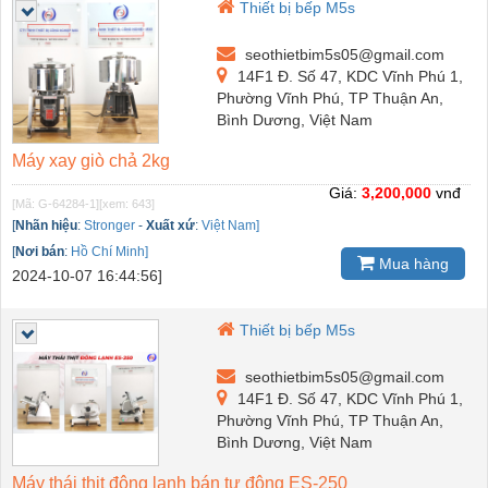
Thiết bị bếp M5s
seothietbim5s05@gmail.com
14F1 Đ. Số 47, KDC Vĩnh Phú 1,
Phường Vĩnh Phú, TP Thuận An,
Bình Dương, Việt Nam
Máy xay giò chả 2kg
Giá:
3,200,000
vnđ
[Mã: G-64284-1]
[xem: 643]
[
Nhãn hiệu
:
Stronger
-
Xuất xứ
:
Việt Nam]
[
Nơi bán
:
Hồ Chí Minh]
Mua hàng
2024-10-07 16:44:56]
Thiết bị bếp M5s
seothietbim5s05@gmail.com
14F1 Đ. Số 47, KDC Vĩnh Phú 1,
Phường Vĩnh Phú, TP Thuận An,
Bình Dương, Việt Nam
Máy thái thịt đông lạnh bán tự động ES-250