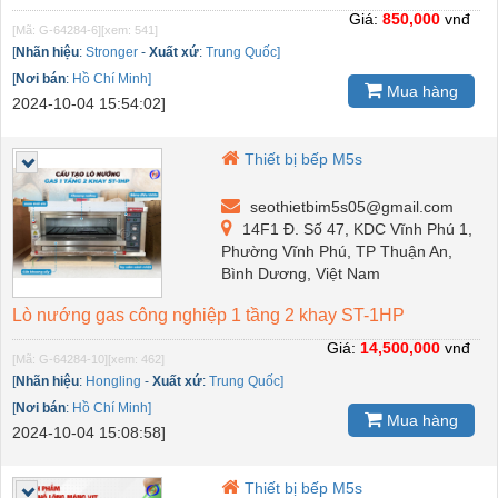
Giá:
850,000
vnđ
[Mã: G-64284-6]
[xem: 541]
[
Nhãn hiệu
:
Stronger
-
Xuất xứ
:
Trung Quốc]
[
Nơi bán
:
Hồ Chí Minh]
Mua hàng
2024-10-04 15:54:02]
Thiết bị bếp M5s
seothietbim5s05@gmail.com
14F1 Đ. Số 47, KDC Vĩnh Phú 1,
Phường Vĩnh Phú, TP Thuận An,
Bình Dương, Việt Nam
Lò nướng gas công nghiệp 1 tầng 2 khay ST-1HP
Giá:
14,500,000
vnđ
[Mã: G-64284-10]
[xem: 462]
[
Nhãn hiệu
:
Hongling
-
Xuất xứ
:
Trung Quốc]
[
Nơi bán
:
Hồ Chí Minh]
Mua hàng
2024-10-04 15:08:58]
Thiết bị bếp M5s