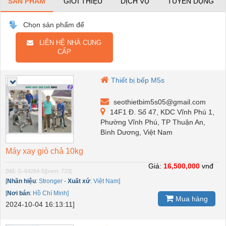
SẢN PHẨM
GIỚI THIỆU
DỊCH VỤ
TUYỂN DỤNG
Chọn sản phẩm để
LIÊN HỆ NHÀ CUNG
CẤP
Thiết bị bếp M5s
seothietbim5s05@gmail.com
14F1 Đ. Số 47, KDC Vĩnh Phú 1,
Phường Vĩnh Phú, TP Thuận An,
Bình Dương, Việt Nam
Máy xay giò chả 10kg
Giá:
16,500,000
vnđ
[Mã: G-64284-5]
[xem: 733]
[
Nhãn hiệu
:
Stronger
-
Xuất xứ
:
Việt Nam]
[
Nơi bán
:
Hồ Chí Minh]
Mua hàng
2024-10-04 16:13:11]