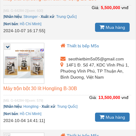
Giá:
5,500,000
vnđ
[Mã: G-64284-2]
[xem: 600]
[
Nhãn hiệu
:
Stronger
-
Xuất xứ
:
Trung Quốc]
[
Nơi bán
:
Hồ Chí Minh]
Mua hàng
2024-10-07 16:17:55]
Thiết bị bếp M5s
seothietbim5s05@gmail.com
14F1 Đ. Số 47, KDC Vĩnh Phú 1,
Phường Vĩnh Phú, TP Thuận An,
Bình Dương, Việt Nam
Máy trộn bột 30 lít Hongling B-30B
Giá:
13,500,000
vnđ
[Mã: G-64284-9]
[xem: 579]
[
Nhãn hiệu
:
Hongling
-
Xuất xứ
:
Trung Quốc]
[
Nơi bán
:
Hồ Chí Minh]
Mua hàng
2024-10-04 14:41:11]
Thiết bị bếp M5s