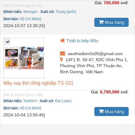
Giá:
700,000
vnđ
[Mã: G-64284-4]
[xem: 411]
[
Nhãn hiệu
:
Stronger
-
Xuất xứ
:
Trung Quốc]
[
Nơi bán
:
Hồ Chí Minh]
Mua hàng
2024-10-07 13:30:25]
Thiết bị bếp M5s
seothietbim5s05@gmail.com
14F1 Đ. Số 47, KDC Vĩnh Phú 1,
Phường Vĩnh Phú, TP Thuận An,
Bình Dương, Việt Nam
Máy xay thịt công nghiệp TS-101
Giá:
6,700,000
vnđ
[Mã: G-64284-7]
[xem: 389]
[
Nhãn hiệu
:
Tashin'n
-
Xuất xứ
:
Đài Loan]
[
Nơi bán
:
Hồ Chí Minh]
Mua hàng
2024-10-04 13:56:46]