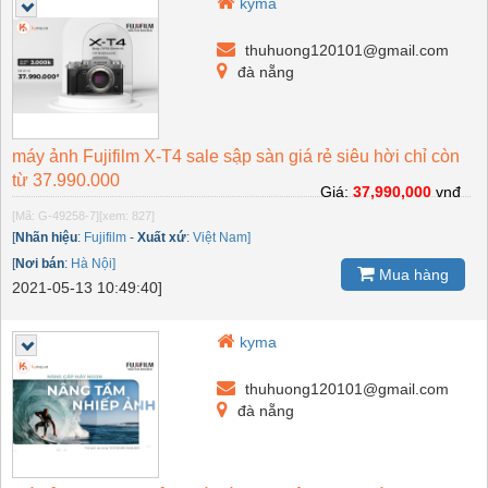
kyma
thuhuong120101@gmail.com
đà nẵng
máy ảnh Fujifilm X-T4 sale sập sàn giá rẻ siêu hời chỉ còn
từ 37.990.000
Giá:
37,990,000
vnđ
[Mã: G-49258-7]
[xem: 827]
[
Nhãn hiệu
:
Fujifilm
-
Xuất xứ
:
Việt Nam]
[
Nơi bán
:
Hà Nội]
Mua hàng
2021-05-13 10:49:40]
kyma
thuhuong120101@gmail.com
đà nẵng