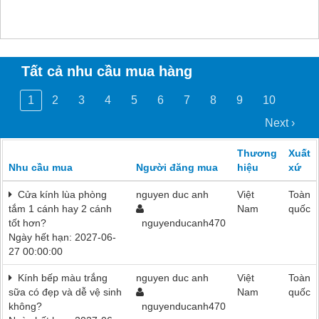
Tất cả nhu cầu mua hàng
1
2
3
4
5
6
7
8
9
10
Next ›
Thương
Xuất
Nhu cầu mua
Người đăng mua
hiệu
xứ
Cửa kính lùa phòng
nguyen duc anh
Việt
Toàn
tắm 1 cánh hay 2 cánh
Nam
quốc
tốt hơn?
nguyenducanh470
Ngày hết hạn: 2027-06-
27 00:00:00
Kính bếp màu trắng
nguyen duc anh
Việt
Toàn
sữa có đẹp và dễ vệ sinh
Nam
quốc
không?
nguyenducanh470