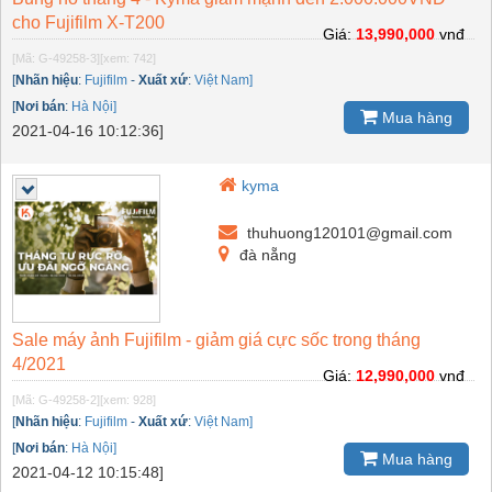
cho Fujifilm X-T200
Giá:
13,990,000
vnđ
[Mã: G-49258-3]
[xem: 742]
[
Nhãn hiệu
:
Fujifilm
-
Xuất xứ
:
Việt Nam]
[
Nơi bán
:
Hà Nội]
Mua hàng
2021-04-16 10:12:36]
kyma
thuhuong120101@gmail.com
đà nẵng
Sale máy ảnh Fujifilm - giảm giá cực sốc trong tháng
4/2021
Giá:
12,990,000
vnđ
[Mã: G-49258-2]
[xem: 928]
[
Nhãn hiệu
:
Fujifilm
-
Xuất xứ
:
Việt Nam]
[
Nơi bán
:
Hà Nội]
Mua hàng
2021-04-12 10:15:48]