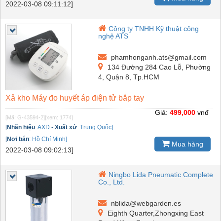
2022-03-08 09:11:12]
Công ty TNHH Kỹ thuật công
nghệ ATS
phamhonganh.ats@gmail.com
134 Đường 284 Cao Lỗ, Phường
4, Quận 8, Tp.HCM
Xả kho Máy đo huyết áp điện tử bắp tay
Giá:
499,000
vnđ
[Mã: G-43594-2]
[xem: 1774]
[
Nhãn hiệu
:
AXD
-
Xuất xứ
:
Trung Quốc]
[
Nơi bán
:
Hồ Chí Minh]
Mua hàng
2022-03-08 09:02:13]
Ningbo Lida Pneumatic Complete
Co., Ltd.
nblida@webgarden.es
Eighth Quarter,Zhongxing East