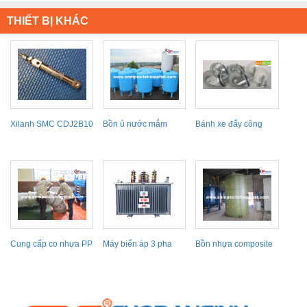
THIẾT BỊ KHÁC
Xilanh SMC CDJ2B10
Bồn ủ nước mắm
Bánh xe đẩy công
Series
nghiệp Samsong,
Bánh xe...
Cung cấp co nhựa PP
Máy biến áp 3 pha
Bồn nhựa composite
EMC
chứa nước mắm