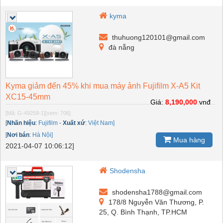
kyma
thuhuong120101@gmail.com
đà nẵng
Kyma giảm đến 45% khi mua máy ảnh Fujifilm X-A5 Kit
XC15-45mm
Giá:
8,190,000
vnđ
[Mã: G-49258-1]
[xem: 706]
[
Nhãn hiệu
:
Fujifilm
-
Xuất xứ
:
Việt Nam]
[
Nơi bán
:
Hà Nội]
Mua hàng
2021-04-07 10:06:12]
Shodensha
shodensha1788@gmail.com
178/8 Nguyễn Văn Thương, P.
25, Q. Bình Thạnh, TP.HCM