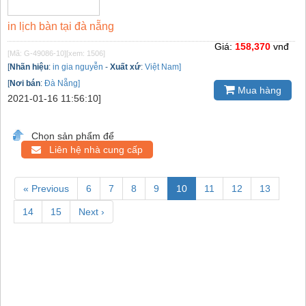
in lịch bàn tại đà nẵng
Giá:
158,370
vnđ
[Mã: G-49086-10]
[xem: 1506]
[
Nhãn hiệu
:
in gia nguyễn
-
Xuất xứ
:
Việt Nam]
[
Nơi bán
:
Đà Nẵng]
Mua hàng
2021-01-16 11:56:10]
Chọn sản phẩm để
Liên hệ nhà cung cấp
« Previous
6
7
8
9
10
11
12
13
14
15
Next ›