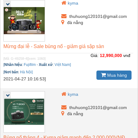
kyma
thuhuong120101@gmail.com
đà nẵng
Mừng đại lễ - Sale bùng nổ - giảm giá sập sàn
Giá:
12,990,000
vnđ
[Mã: G-49258-4]
[xem: 1060]
[
Nhãn hiệu
:
Fujifilm
-
Xuất xứ
:
Việt Nam]
[
Nơi bán
:
Hà Nội]
Mua hàng
2021-04-27 10:16:53]
kyma
thuhuong120101@gmail.com
đà nẵng
Bùng nổ tháng 4 - Kyma giảm mạnh đến 2.000.000VNĐ