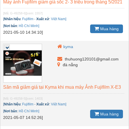
Máy ảnh Fujifilm giảm giá sốc 2- 3 triệu trong tháng 5/2021
[Mã: G-49258-6]
[xem: 1557]
[
Nhãn hiệu
:
Fujifilm
-
Xuất xứ
:
Việt Nam]
[
Nơi bán
:
Hồ Chí Minh]
Mua hàng
2021-05-10 14:34:10]
kyma
thuhuong120101@gmail.com
đà nẵng
Săn mã giảm giá tại Kyma khi mua máy Ảnh Fujifilm X-E3
[Mã: G-49258-5]
[xem: 1403]
[
Nhãn hiệu
:
Fujifilm
-
Xuất xứ
:
Việt Nam]
[
Nơi bán
:
Hồ Chí Minh]
Mua hàng
2021-05-07 14:52:26]