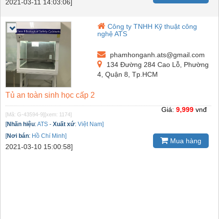
2021-03-11 14:03:06]
Công ty TNHH Kỹ thuật công
nghệ ATS
phamhonganh.ats@gmail.com
134 Đường 284 Cao Lỗ, Phường
4, Quận 8, Tp.HCM
Tủ an toàn sinh học cấp 2
Giá:
9,999
vnđ
[Mã: G-43594-9]
[xem: 1174]
[
Nhãn hiệu
:
ATS
-
Xuất xứ
:
Việt Nam]
[
Nơi bán
:
Hồ Chí Minh]
Mua hàng
2021-03-10 15:00:58]