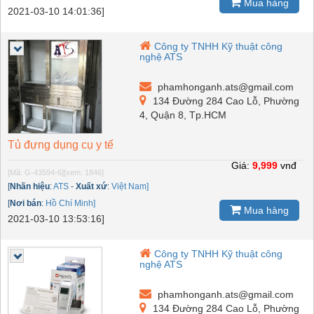
Mua hàng
2021-03-10 14:01:36]
Công ty TNHH Kỹ thuật công
nghệ ATS
phamhonganh.ats@gmail.com
134 Đường 284 Cao Lỗ, Phường
4, Quận 8, Tp.HCM
Tủ đựng dụng cụ y tế
Giá:
9,999
vnđ
[Mã: G-43594-6]
[xem: 1846]
[
Nhãn hiệu
:
ATS
-
Xuất xứ
:
Việt Nam]
[
Nơi bán
:
Hồ Chí Minh]
Mua hàng
2021-03-10 13:53:16]
Công ty TNHH Kỹ thuật công
nghệ ATS
phamhonganh.ats@gmail.com
134 Đường 284 Cao Lỗ, Phường