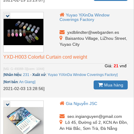
Yuyao YiXinDa Window
Coverings Factory
yxdblindter@webgarden.es
Baisantou Village, LiZhou Street,
Yuyao City
YXD-H003 Colorful Curtain cord weight
Giá:
21
vnđ
[Mã: G-49088-3]
[xem: 1044]
[
Nhãn hiệu
:
231
-
Xuất xứ
:
Yuyao YiXinDa Window Coverings Factory]
[
Nơi bán
:
An Giang]
Mua hàng
2021-02-03 13:28:56]
Gia Nguyễn JSC
seo.ingianguyen@gmail.com
Lô 45, Đường số 2, KCN An Đồn,
An Hải Bắc, Sơn Trà, Đà Nẵng