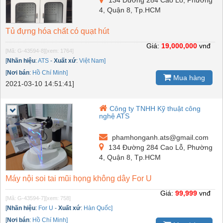
4, Quận 8, Tp.HCM
Tủ đựng hóa chất có quạt hút
Giá:
19,000,000
vnđ
[Mã: G-43594-8]
[xem: 1764]
[
Nhãn hiệu
:
ATS
-
Xuất xứ
:
Việt Nam]
[
Nơi bán
:
Hồ Chí Minh]
Mua hàng
2021-03-10 14:51:41]
Công ty TNHH Kỹ thuật công
nghệ ATS
phamhonganh.ats@gmail.com
134 Đường 284 Cao Lỗ, Phường
4, Quận 8, Tp.HCM
Máy nội soi tai mũi họng không dây For U
Giá:
99,999
vnđ
[Mã: G-43594-7]
[xem: 758]
[
Nhãn hiệu
:
For U
-
Xuất xứ
:
Hàn Quốc]
[
Nơi bán
:
Hồ Chí Minh]