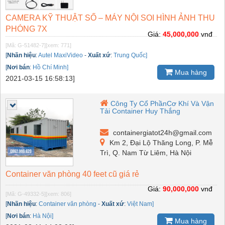
CAMERA KỸ THUẬT SỐ – MÁY NỘI SOI HÌNH ẢNH THU
PHÓNG 7X
Giá:
45,000,000
vnđ
[Mã: G-51482-7]
[xem: 771]
[
Nhãn hiệu
:
Autel MaxiVideo
-
Xuất xứ
:
Trung Quốc]
[
Nơi bán
:
Hồ Chí Minh]
Mua hàng
2021-03-15 16:58:13]
Công Ty Cổ PhầnCơ Khí Và Vận
Tải Container Huy Thắng
containergiatot24h@gmail.com
Km 2, Đại Lộ Thăng Long, P. Mễ
Trì, Q. Nam Từ Liêm, Hà Nội
Container văn phòng 40 feet cũ giá rẻ
Giá:
90,000,000
vnđ
[Mã: G-49332-5]
[xem: 806]
[
Nhãn hiệu
:
Container văn phòng
-
Xuất xứ
:
Việt Nam]
[
Nơi bán
:
Hà Nội]
Mua hàng