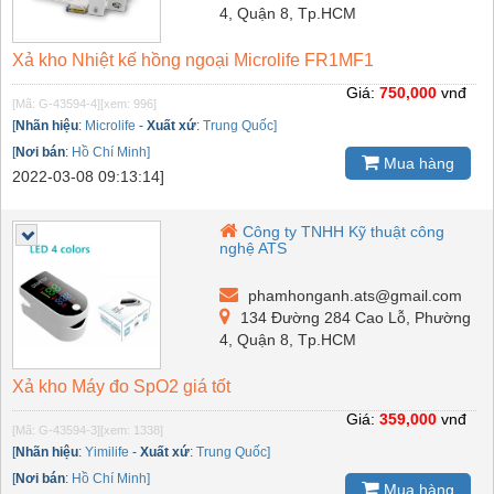
4, Quận 8, Tp.HCM
Xả kho Nhiệt kế hồng ngoại Microlife FR1MF1
Giá:
750,000
vnđ
[Mã: G-43594-4]
[xem: 996]
[
Nhãn hiệu
:
Microlife
-
Xuất xứ
:
Trung Quốc]
[
Nơi bán
:
Hồ Chí Minh]
Mua hàng
2022-03-08 09:13:14]
Công ty TNHH Kỹ thuật công
nghệ ATS
phamhonganh.ats@gmail.com
134 Đường 284 Cao Lỗ, Phường
4, Quận 8, Tp.HCM
Xả kho Máy đo SpO2 giá tốt
Giá:
359,000
vnđ
[Mã: G-43594-3]
[xem: 1338]
[
Nhãn hiệu
:
Yimilife
-
Xuất xứ
:
Trung Quốc]
[
Nơi bán
:
Hồ Chí Minh]
Mua hàng