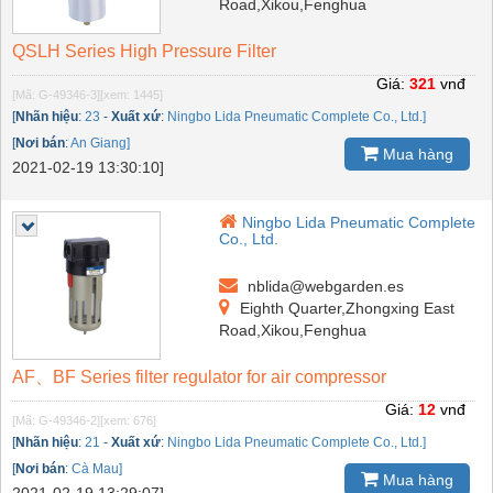
Road,Xikou,Fenghua
QSLH Series High Pressure Filter
Giá:
321
vnđ
[Mã: G-49346-3]
[xem: 1445]
[
Nhãn hiệu
:
23
-
Xuất xứ
:
Ningbo Lida Pneumatic Complete Co., Ltd.]
[
Nơi bán
:
An Giang]
Mua hàng
2021-02-19 13:30:10]
Ningbo Lida Pneumatic Complete
Co., Ltd.
nblida@webgarden.es
Eighth Quarter,Zhongxing East
Road,Xikou,Fenghua
AF、BF Series filter regulator for air compressor
Giá:
12
vnđ
[Mã: G-49346-2]
[xem: 676]
[
Nhãn hiệu
:
21
-
Xuất xứ
:
Ningbo Lida Pneumatic Complete Co., Ltd.]
[
Nơi bán
:
Cà Mau]
Mua hàng
2021-02-19 13:29:07]