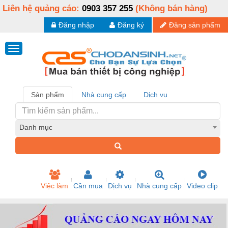
Liên hệ quảng cáo:
0903 357 255
(Không bán hàng)
Đăng nhập
Đăng ký
Đăng sản phẩm
Sản phẩm
Nhà cung cấp
Dịch vụ
Danh mục
Việc làm
Cần mua
Dịch vụ
Nhà cung cấp
Video clip