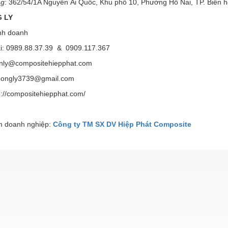
ng
: 362/54/1A Nguyễn Ái Quốc, Khu phố 10, Phường Hố Nai, TP. Biên h
 LY
nh doanh
ại: 0989.88.37.39 & 0909.117.367
enly@compositehiepphat.com
ly3739@gmail.com
p://compositehiepphat.com/
 doanh nghiệp:
Công ty TM SX DV Hiệp Phát Composite