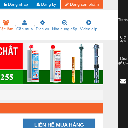
Đăng nhập
Đăng ký
Đăng sản phẩm
Tin tức
iệc làm
Cần mua
Dịch vụ
Nhà cung cấp
Video clip
Quy
định
Bảng
giá QC
LIÊN HỆ MUA HÀNG