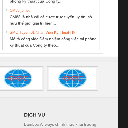
phòng kỹ thuật của Công ty...
CM88 jp net
Công ty TNHH
CÔNG TY TNHH
Công Ty TNHH
CM88 là nhà cái cá cược trực tuyến uy tín, sở
Thương Mại SX Ba
MEKONG MARINE
Thiết Bị Điện Nam
iám sát chuỗi
Bộ chỉnh lưu nguồn
Nẹp nhôm chống
Bộ c
hữu thế giới giải trí hiện...
Miền
SUPPLY
Quốc Thịnh
tấm pin
điện TRANSCLINIC
trơn Đà Nẵng
giám 
SMC Tuyển 01 Nhân Viên Kỹ Thuật-HN
SCLINIC 16I+
BKE 1K5.4
Sola
Mô tả công việc Đảm nhiệm công việc tại phòng
 (2502520000)
(7791400879)2. Giá
TRAN
kỹ thuật của Công ty theo...
1K5.4
DỊCH VỤ
Bamboo Airways chính thức khai trương