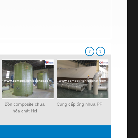
‹
›
Bồn composite chứa
Cung cấp ống nhựa PP
Ống nhựa c
hóa chất Hcl
FR