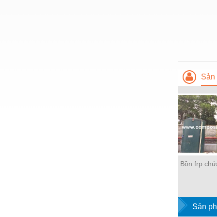
Hóa chất-Trang thiết bị
Kệ công nghiệp
Khí nén - Thiết bị
Khuôn mẫu - Phụ tùng
Lọc công nghiệp
Sản 
Máy công cụ - Phụ tùng
Mỏ - Trang thiết bị
Mô tơ - Hộp số
Môi trường - Thiết bị
Nâng hạ - Trang thiết bị
Bồn frp chứ
Nội - Ngoại thất - văn phòng
Nồi hơi - Trang thiết bị
Sản ph
Nông nghiệp - Thiết bị