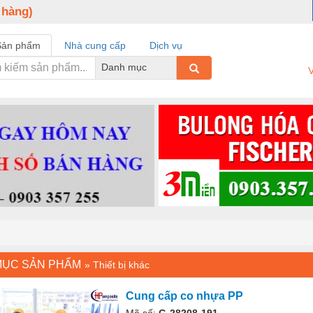
 hàng)
Sản phẩm
Nhà cung cấp
Dịch vụ
Danh mục
V
MỤC SẢN PHẨM
»
Thiết bị khác
Cung cấp co nhựa PP
Mã số:
G-28208-191