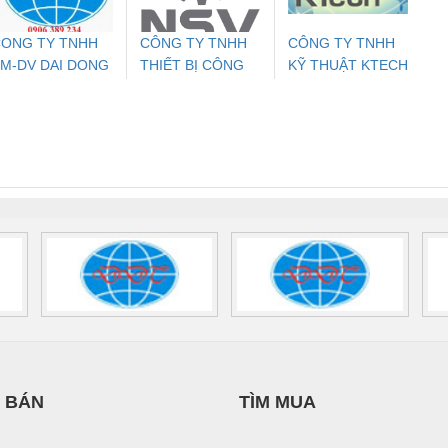
ONG TY TNHH
CÔNG TY TNHH
CÔNG TY TNHH
M-DV DAI DONG
THIẾT BỊ CÔNG
KỸ THUẬT KTECH
ưu Điện AC
Mô-đun Ắc Quy UPS
Rơ Le An Toàn
Bộ g
THANH
NGHIỆP NIHON
VIỆT NAM
 Suất Cao
Phoenix Contact
Phoenix Contact
SETSUBI VIỆT
nix Contact
QUINT-HP-
2981059 – PSR-
TRAN
NAM
INT-HP-
BAT/PB/48DC/7.0AH/PT
SCP-
1K5 H
0AC/2.5KVA/PT
- 1133819
24UC/ESL4/3X1/1X2/B
 1136815
 BÁN
TÌM MUA