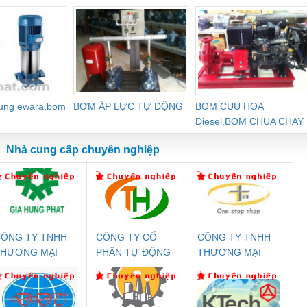
dung ewara,bom
BƠM ÁP LỰC TỰ ĐỘNG
BOM CUU HOA
Diesel,BOM CHUA CHAY
Nhà cung cấp chuyên nghiệp
ÔNG TY TNHH
CÔNG TY CỔ
CÔNG TY TNHH
Đệm An Toàn
Rơ Le An Toàn
Bộ Lặp Tín Hiệu
Rơ
THƯƠNG MẠI
PHẦN TỰ ĐỘNG
THƯƠNG MẠI
nix Contact
Phoenix Contact
PROFIBUS Phoenix
Pho
ỊCH VỤ KỸ
TIẾN HƯNG
THIÊN ÂN VIỆT
PC20-1NO-
PSR-SCP-
Contact PSI-REP-
298
HUẬT ĐIỆN CƠ
NAM
24DC-SP -
24UC/ESL4/3X1/1X2/B
PROFIBUS/12MB -
IA HƯNG PHÁT
700578
- 2981059
2708863
24DC