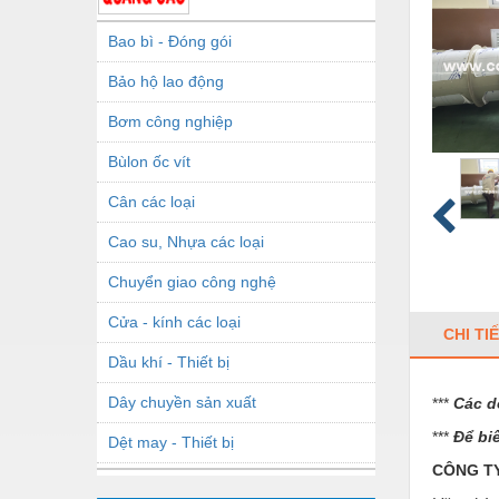
Bao bì - Đóng gói
Bảo hộ lao động
Bơm công nghiệp
Bùlon ốc vít
Cân các loại
Cao su, Nhựa các loại
Chuyển giao công nghệ
Cửa - kính các loại
CHI TI
Dầu khí - Thiết bị
Dây chuyền sản xuất
***
Các d
***
Để bi
Dệt may - Thiết bị
CÔNG TY
Dầu mỡ công nghiệp