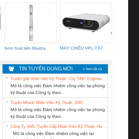
›
bơm hoả tiển Mastra
MÁY CHIẾU VPL-TX7
BOM DINH
WHITE
TIN TUYỂN DỤNG MỚI
» Xem tất cả
Tuyển gấp nhân viên Kỹ Thuật - Cty SMC Engineering
Mô tả công việc Đảm nhiệm công việc tại phòng
kỹ thuật của Công ty theo...
Tuyển Nhanh Nhân Viên Kỹ Thuật- SMC
CÔNG TY TNHH
Cty TNHH TM QC
Tan Dong Cang
 Le An Toàn
Bộ giám sát chuỗi
Bộ giám sát dòng
Bộ ng
Mô tả công việc Đảm nhiệm công việc tại phòng
KINH DOANH
Ba Miền
company LTD
enix Contact
tấm pin
điện chuỗi
ray W
kỹ thuật của Công ty theo...
DỊCH VỤ XNK
6960 – PSR-
TRANSCLINIC 16I+
TRANSCLINIC 16I+
BAS 
Công Ty SMC Tuyển Gấp Nhân Viên Kỹ Thuật- Hà Nội
PHƯƠNG NAM
SCP-
1K5 L (2433950000)
(2008130000)
(28
Mô tả công việc Đảm nhiệm công việc tại
/FSP/2X1/1X2