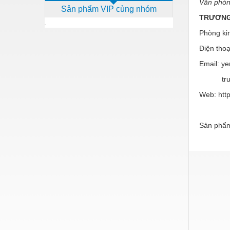
Văn phò
Sản phẩm VIP cùng nhóm
Dịch vụ - Thi công
TRƯƠNG
Điện công nghiệp
Phòng ki
Điện gia dụng
Điện tho
Email: y
Điện Lạnh
truong
Đóng tàu Thiết bị
Web: htt
Đúc chính xác Thiết bị
Dụng cụ cầm tay
Sản phẩm
Dụng cụ cắt gọt
Dụng cụ điện
Dụng cụ đo
Gỗ - Trang thiết bị
Hàn cắt - Thiết bị